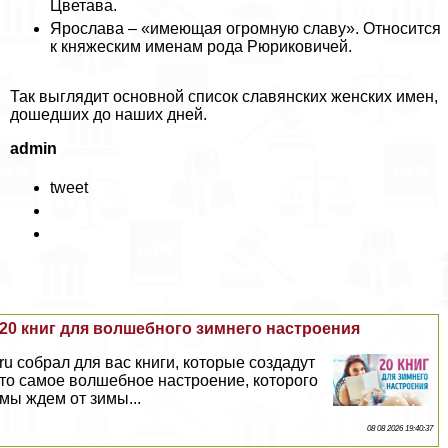
Цветава.
Ярослава – «имеющая огромную славу». Относится
к княжеским именам рода Рюриковичей.
Так выглядит основной список славянских женских имен,
дошедших до наших дней.
admin
tweet
20 книг для волшебного зимнего настроения
ru собрал для вас книги, которые создадут
то самое волшебное настроение, которого
мы ждем от зимы...
08 08 2026 19:40:37