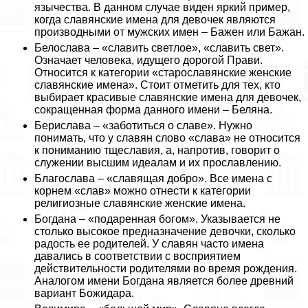
язычества. В данном случае виден яркий пример,
когда славянские имена для девочек являются
производными от мужских имен – Бажен или Бажан.
Белослава – «славить светлое», «славить свет».
Означает человека, идущего дорогой Прави.
Относится к категории «старославянские женские
славянские имена». Стоит отметить для тех, кто
выбирает красивые славянские имена для девочек,
сокращенная форма данного имени – Беляна.
Берислава – «заботиться о славе». Нужно
понимать, что у славян слово «слава» не относится
к пониманию тщеславия, а, напротив, говорит о
служении высшим идеалам и их прославлению.
Благослава – «славящая добро». Все имена с
корнем «слав» можно отнести к категории
религиозные славянские женские имена.
Богдана – «подаренная богом». Указывается не
столько высокое предназначение дeвoчки, сколько
радость ее родителей. У славян часто имена
давались в соответствии с восприятием
действительности родителями во время рождения.
Аналогом имени Богдана является более древний
вариант Божидара.