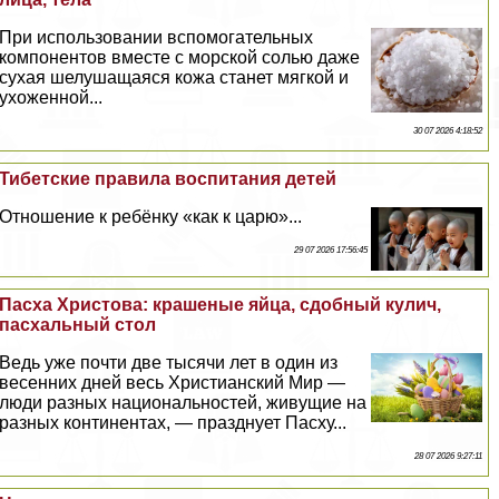
При использовании вспомогательных
компонентов вместе с морской солью даже
сухая шелушащаяся кожа станет мягкой и
ухоженной...
30 07 2026 4:18:52
Тибетские правила воспитания детей
Отношение к ребёнку «как к царю»...
29 07 2026 17:56:45
Пасха Христова: крашеные яйца, сдобный кулич,
пасхальный стол
Ведь уже почти две тысячи лет в один из
весенних дней весь Христианский Мир —
люди разных национальностей, живущие на
разных континентах, — празднует Пасху...
28 07 2026 9:27:11