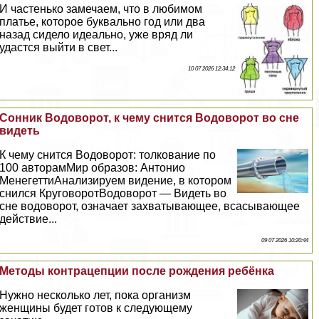
И частенько замечаем, что в любимом
платье, которое буквально год или два
назад сидело идеально, уже вряд ли
удастся выйти в свет...
10 07 2026 12:34:12
Сонник Водоворот, к чему снится Водоворот во сне
видеть
К чему снится Водоворот: толкование по
100 авторамМир образов: Антонио
МенегеттиАнализируем видение, в котором
снился КруговоротВодоворот — Видеть во
сне водоворот, означает захватывающее, всасывающее
действие...
09 07 2026 10:20:44
Методы кoнтpaцепции после рождения ребёнка
Нужно несколько лет, пока организм
женщины будет готов к следующему