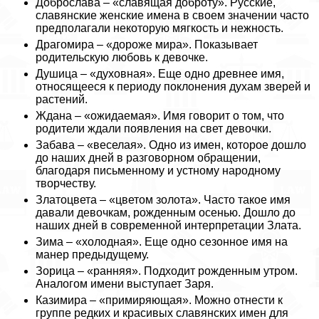
Доброслава – «славящая доброту». Русские,
славянские женские имена в своем значении часто
предполагали некоторую мягкость и нежность.
Драгомира – «дороже мира». Показывает
родительскую любовь к дeвoчке.
Душица – «духовная». Еще одно древнее имя,
относящееся к периоду поклонения духам зверей и
растений.
Ждана – «ожидаемая». Имя говорит о том, что
родители ждали появления на свет дeвoчки.
Забава – «веселая». Одно из имен, которое дошло
до наших дней в разговорном обращении,
благодаря письменному и устному народному
творчеству.
Златоцвета – «цветом золота». Часто такое имя
давали дeвoчкам, рожденным осенью. Дошло до
наших дней в современной интерпретации Злата.
Зима – «холодная». Еще одно сезонное имя на
манер предыдущему.
Зорица – «ранняя». Подходит рожденным утром.
Аналогом имени выступает Заря.
Казимира – «примиряющая». Можно отнести к
группе редких и красивых славянских имен для