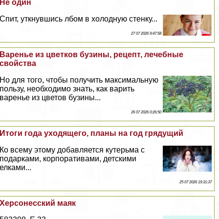
Не один
Спит, уткнувшись лбом в холодную стенку...
27 07 2026 9:47:58
Варенье из цветков бузины, рецепт, лечебные
свойства
Но для того, чтобы получить максимальную
пользу, необходимо знать, как варить
варенье из цветов бузины...
26 07 2026 0:26:50
Итоги года уходящего, планы на год грядущий
Ко всему этому добавляется кутерьма с
подарками, корпоративами, детскими
елками...
25 07 2026 19:31:37
Херсонесский маяк