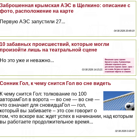
Заброшенная крымская АЭС в Щелкино: описание с
фото, расположение на карте
Первую АЭС запустили 27...
04 08 2026 20:49:19
10 забавных происшествий, которые могли
произойти лишь на театральной сцене
Но это уже и неважно...
03 08 2026 14:15:21
Сонник Гол, к чему снится Гол во сне видеть
К чему снится Гол: толкование по 100
авторамГол в ворота — во сне — во сне —
что означает для сновидцаГол — гол,
который вы забиваете – это сон говорит о
том, что вскоре вас ждет успех в начинании, над которым
вы работаете продолжительное время...
02 08 2026 0:30:37