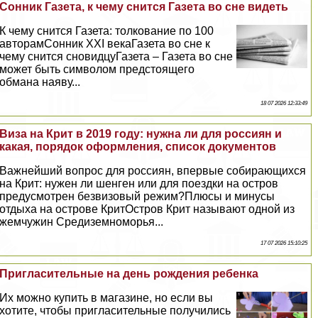
Сонник Газета, к чему снится Газета во сне видеть
К чему снится Газета: толкование по 100
авторамСонник XXI векаГазета во сне к
чему снится сновидцуГазета – Газета во сне
может быть символом предстоящего
обмана наяву...
18 07 2026 12:33:49
Виза на Крит в 2019 году: нужна ли для россиян и
какая, порядок оформления, список документов
Важнейший вопрос для россиян, впервые собирающихся
на Крит: нужен ли шенген или для поездки на остров
предусмотрен безвизовый режим?Плюсы и минусы
отдыха на острове КритОстров Крит называют одной из
жемчужин Средиземноморья...
17 07 2026 15:10:25
Пригласительные на день рождения ребенка
Их можно купить в магазине, но если вы
хотите, чтобы пригласительные получились