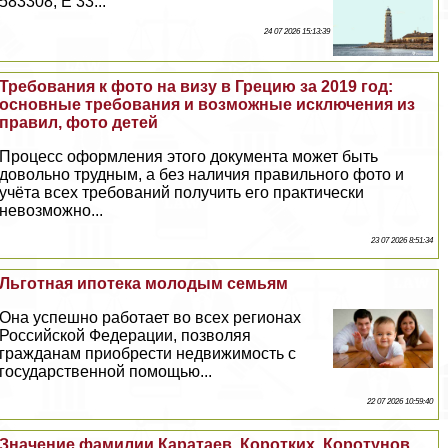
583308, E 33...
24 07 2026 15:13:39
Требования к фото на визу в Грецию за 2019 год:
основные требования и возможные исключения из
правил, фото детей
Процесс оформления этого документа может быть
довольно трудным, а без наличия правильного фото и
учёта всех требований получить его пpaктически
невозможно...
23 07 2026 8:51:34
Льготная ипотека молодым семьям
Она успешно работает во всех регионах
Российской Федерации, позволяя
гражданам приобрести недвижимость с
государственной помощью...
22 07 2026 10:59:40
Значение фамилии Каратаев, Коротких, Коротунов