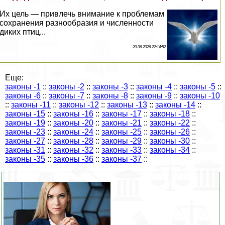
Их цель — привлечь внимание к проблемам
сохранения разнообразия и численности
диких птиц...
20 06 2026 22:14:52
Еще:
законы -1
::
законы -2
::
законы -3
::
законы -4
::
законы -5
::
законы -6
::
законы -7
::
законы -8
::
законы -9
::
законы -10
::
законы -11
::
законы -12
::
законы -13
::
законы -14
::
законы -15
::
законы -16
::
законы -17
::
законы -18
::
законы -19
::
законы -20
::
законы -21
::
законы -22
::
законы -23
::
законы -24
::
законы -25
::
законы -26
::
законы -27
::
законы -28
::
законы -29
::
законы -30
::
законы -31
::
законы -32
::
законы -33
::
законы -34
::
законы -35
::
законы -36
::
законы -37
::