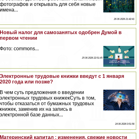
фотографов и открывать для себя новые
имена...
26 06 2026 21:42:41
Новый налог для самозанятых одобрен Думой в
первом чтении
Фото: commons...
25 06 2026 22:51:45
Электронные трудовые книжки введут с 1 января
2020 года или позже?
В чем суть предложения о введении
электронных трудовых книжекСуть в том,
чтобы отказаться от бумажных трудовых
книжек, заменив их на запись в
электронной базе данных...
24 06 2026 0:51:56
Материнский капитал : изменения, свежие новости