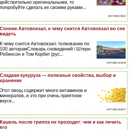
действительно оригинальными, то
попробуйте сделать их своими руками...
16 07 2026 2:58:12
Сонник Автовокзал, к чему снится Автовокзал во сне
видеть
К чему снится Автовокзал: толкование по
100 авторамСловарь сновидений / Штерн
Робинсон и Том Корбет (рус...
15 07 2026 14:36:46
Сладкая кукуруза — полезные свойства, выбор и
хранение
Этот овощ содержит много витаминов и
минералов, и это при очень приятном
вкусе...
14 07 2026 14:38:17
Кашель после гриппа не проходит: чем и как лечить
его