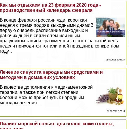
Как мы отдыхаем на 23 февраля 2020 года -
производственный календарь февраля
В конце февраля россиян ждет короткая
неделя с тремя подряд выходными днямиВ
первую очередь расписание выходных и
рабочих дней в связи с тем или иным
праздником зависит, разумеется, от того, на какой день
недели приходится тот или иной праздник в конкретном
году...
01 08 2026 23:33:10
Лечение синусита народными средствами и
методами в домашних условиях
В качестве дополнения к медикаментозной
терапии, а также при легкой степени
болезни можно прибегнуть к народным
методам лечения...
31 07 2026 6:27:18
Пилинг морской солью: для волос, кожи головы,
лица, тела