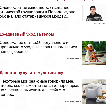
Слово каратай известно как название
этнической группировки в Поволжье, оно
обозначало отатарившуюся мордву...
21 07 2026 2:26:54
Ежедневный уход за телом
Содержание статьи:От регулярного и
правильного ухода за своим телом зависит
наше здоровье...
20 07 2026 14:54:20
Давно хочу купить мультиварку
Некоторые мои знакомые говорили мне,
что она мало чем отличается от пароварки,
но я решила выяснить для себя этот
вопрос...
19 07 2026 22:33:34