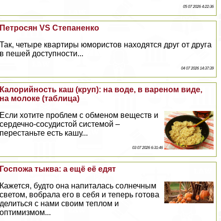
05 07 2026 4:22:36
Петросян VS Степаненко
Так, четыре квартиры юмористов находятся друг от друга
в пешей доступности...
04 07 2026 14:37:39
Калорийность каш (круп): на воде, в вареном виде,
на молоке (таблица)
Если хотите проблем с обменом веществ и
сердечно-сосудистой системой –
перестаньте есть кашу...
03 07 2026 6:31:46
Госпожа тыква: а ещё её едят
Кажется, будто она напиталась солнечным
светом, вобрала его в себя и теперь готова
делиться с нами своим теплом и
оптимизмом...