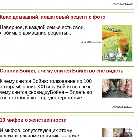
02 07 2026 5:12:39
Квас домашний, пошаговый рецепт с фото
Наверное, в каждой семье есть свои,
любимые домашние рецепты...
01 07 2026 15:19:50
Сонник Бойня, к чему снится Бойня во сне видеть
К чему снится Бойня: толкование по 100
авторамСонник XXI векаБойня во сне к
чему снится сновидцуБойня – Видеть во
сне скотобойню – предостережение...
30 06 2026 12:51:27
10 мифов о женственности
И мифов, сопутствующих этому
восхитительному понятию, — тоже...