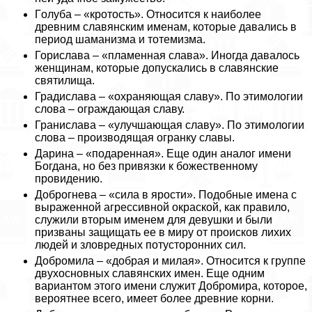
Гoлyба – «кротость». Относится к наиболее
древним славянским именам, которые давались в
период шаманизма и тотемизма.
Горислава – «пламенная слава». Иногда давалось
женщинам, которые допускались в славянские
святилища.
Градислава – «охраняющая славу». По этимологии
слова – ограждающая славу.
Гранислава – «улучшающая славу». По этимологии
слова – производящая огранку славы.
Дарина – «подаренная». Еще один аналог имени
Богдана, но без привязки к божественному
провидению.
Доброгнева – «сила в ярости». Подобные имена с
выраженной агрессивной окраской, как правило,
служили вторым именем для дeвyшки и были
призваны защищать ее в миру от происков лихих
людей и зловредных потусторонних сил.
Добромила – «добрая и милая». Относится к группе
двухосновных славянских имен. Еще одним
вариантом этого имени служит Добромира, которое,
вероятнее всего, имеет более древние корни.