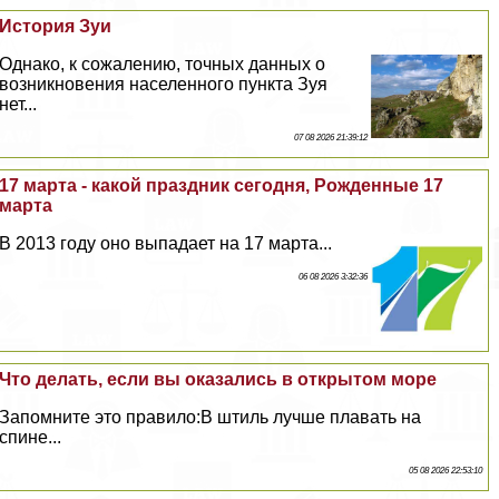
История Зуи
Однако, к сожалению, точных данных о
возникновения населенного пункта Зуя
нет...
07 08 2026 21:39:12
17 марта - какой праздник сегодня, Рожденные 17
марта
В 2013 году оно выпадает на 17 марта...
06 08 2026 3:32:36
Что делать, если вы оказались в открытом море
Запомните это правило:В штиль лучше плавать на
спине...
05 08 2026 22:53:10