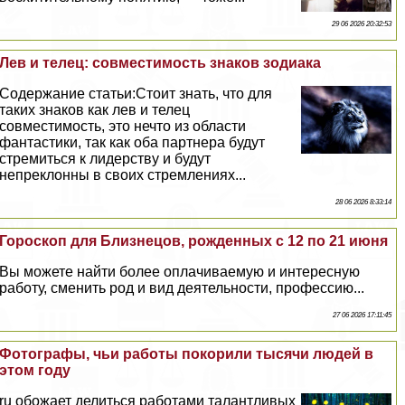
29 06 2026 20:32:53
Лев и телец: совместимость знаков зодиака
Содержание статьи:Стоит знать, что для
таких знаков как лев и телец
совместимость, это нечто из области
фантастики, так как оба партнера будут
стремиться к лидерству и будут
непреклонны в своих стремлениях...
28 06 2026 8:33:14
Гороскоп для Близнецов, рожденных с 12 по 21 июня
Вы можете найти более оплачиваемую и интересную
работу, сменить род и вид деятельности, профессию...
27 06 2026 17:11:45
Фотографы, чьи работы покорили тысячи людей в
этом году
ru обожает делиться работами талантливых