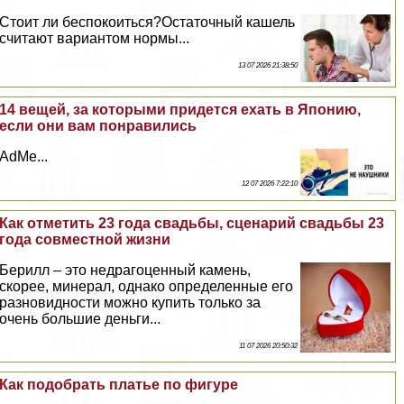
Стоит ли беспокоиться?Остаточный кашель
считают вариантом нормы...
13 07 2026 21:38:50
14 вещей, за которыми придется ехать в Японию,
если они вам понравились
AdMe...
12 07 2026 7:22:10
Как отметить 23 года свадьбы, сценарий свадьбы 23
года совместной жизни
Берилл – это недрагоценный камень,
скорее, минерал, однако определенные его
разновидности можно купить только за
очень большие деньги...
11 07 2026 20:50:32
Как подобрать платье по фигуре