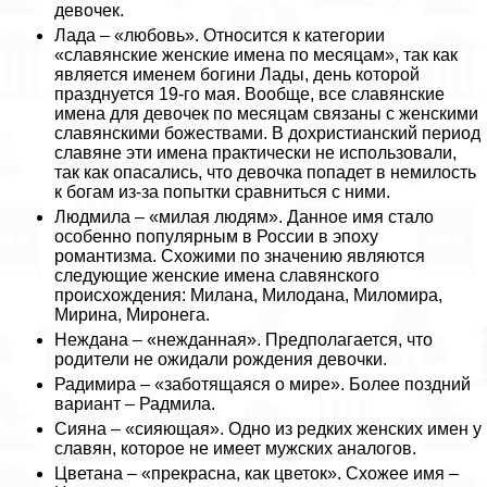
девочек.
Лада – «любовь». Относится к категории
«славянские женские имена по месяцам», так как
является именем богини Лады, день которой
празднуется 19-го мая. Вообще, все славянские
имена для девочек по месяцам связаны с женскими
славянскими божествами. В дохристианский период
славяне эти имена пpaктически не использовали,
так как опасались, что дeвoчка попадет в немилость
к богам из-за попытки сравниться с ними.
Людмила – «милая людям». Данное имя стало
особенно популярным в России в эпоху
романтизма. Схожими по значению являются
следующие женские имена славянского
происхождения: Милана, Милодана, Миломира,
Мирина, Миронега.
Неждана – «нежданная». Предполагается, что
родители не ожидали рождения дeвoчки.
Радимира – «заботящаяся о мире». Более поздний
вариант – Радмила.
Сияна – «сияющая». Одно из редких женских имен у
славян, которое не имеет мужских аналогов.
Цветана – «прекрасна, как цветок». Схожее имя –