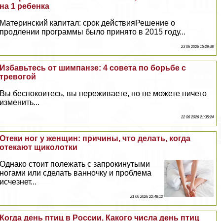
на 1 ребенка
Материнский капитал: срок действияРешение о
продлении программы было принято в 2015 году...
23 06 2026 15:29:38
Избавьтесь от шимпанзе: 4 совета по борьбе с
тревогой
Вы беспокоитесь, вы переживаете, но не можете ничего
изменить...
22 06 2026 21:35:24
Отеки ног у женщин: причины, что делать, когда
отекают щиколотки
Однако стоит полежать с запрокинутыми
ногами или сделать ванночку и проблема
исчезнет...
21 06 2026 22:48:12
Когда день птиц в России, Какого числа день птиц