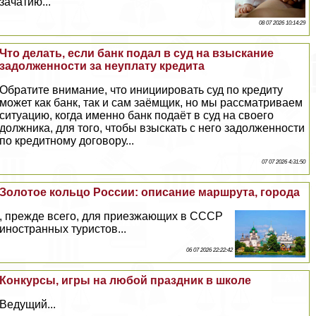
зачатию...
08 07 2026 10:14:29
Что делать, если банк подал в суд на взыскание
задолженности за неуплату кредита
Обратите внимание, что инициировать суд по кредиту
может как банк, так и сам заёмщик, но мы рассматриваем
ситуацию, когда именно банк подаёт в суд на своего
должника, для того, чтобы взыскать с него задолженности
по кредитному договору...
07 07 2026 4:31:50
Золотое кольцо России: описание маршрута, города
, прежде всего, для приезжающих в СССР
иностранных туристов...
06 07 2026 22:22:42
Конкурсы, игры на любой праздник в школе
Ведущий...