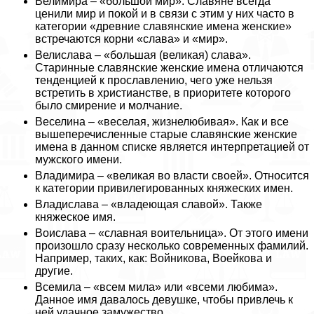
Велимира – «большой мир». Славяне всегда
ценили мир и покой и в связи с этим у них часто в
категории «древние славянские имена женские»
встречаются корни «слава» и «мир».
Велислава – «большая (великая) слава».
Старинные славянские женские имена отличаются
тенденцией к прославлению, чего уже нельзя
встретить в христианстве, в приоритете которого
было смирение и молчание.
Веселина – «веселая, жизнелюбивая». Как и все
вышеперечисленные старые славянские женские
имена в данном списке является интерпретацией от
мужского имени.
Владимира – «великая во власти своей». Относится
к категории привилегированных княжеских имен.
Владислава – «владеющая славой». Также
княжеское имя.
Воислава – «славная воительница». От этого имени
произошло сразу несколько современных фамилий.
Например, таких, как: Войникова, Воейкова и
другие.
Всемила – «всем мила» или «всеми любима».
Данное имя давалось дeвyшке, чтобы привлечь к
ней удачное замужество.