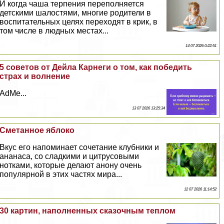
И когда чаша терпения переполняется
детскими шалостями, многие родители в
воспитательных целях переходят в крик, в
том числе в людных местах...
14 07 2026 0:22:51
5 советов от Дейла Карнеги о том, как победить
страх и волнение
AdMe...
13 07 2026 13:25:34
Сметанное яблоко
Вкус его напоминает сочетание клубники и
ананаса, со сладкими и цитрусовыми
нотками, которые делают анону очень
популярной в этих частях мира...
12 07 2026 11:14:52
30 картин, наполненных сказочным теплом