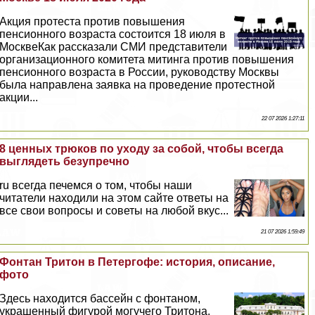
Акция протеста против повышения
пенсионного возраста состоится 18 июля в
МосквеКак рассказали СМИ представители
организационного комитета митинга против повышения
пенсионного возраста в России, руководству Москвы
была направлена заявка на проведение протестной
акции...
22 07 2026 1:27:11
8 ценных трюков по уходу за собой, чтобы всегда
выглядеть безупречно
ru всегда печемся о том, чтобы наши
читатели находили на этом сайте ответы на
все свои вопросы и советы на любой вкус...
21 07 2026 1:59:49
Фонтан Тритон в Петергофе: история, описание,
фото
Здесь находится бассейн с фонтаном,
украшенный фигурой могучего Тритона,