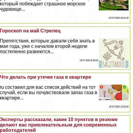
который побеждает страшное морское
чудовище...
20 07 2026 18:51:32
Гороскоп на май Стрелец
Препятствия, которые давали себя знать в
мае года, уже с началом второй недели
постепенно развеются...
19 07 2026 8:38:53
Что делать при утечке газа в квартире
ru составил для вас список действий на тот
случай, если вы почувствовали запах газа в
квартире...
18 07 2026 13:26:30
Эксперты рассказали, какие 10 пунктов в резюме
делают вас привлекательным для современных
работодателей