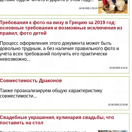
04 08 2026 1:52:19
Требования к фото на визу в Грецию за 2019 год:
основные требования и возможные исключения из
правил, фото детей
Процесс оформления этого документа может быть
довольно трудным, а без наличия правильного фото и
учёта всех требований получить его пpaктически
невозможно...
03 08 2026 4:14:31
Совместимость Дpaконов
Также проанализируем общую хаpaктеристику
совместимости...
02 08 2026 21:53:46
Свадебные украшения, кулинария свадьбы, что
поставить на стол