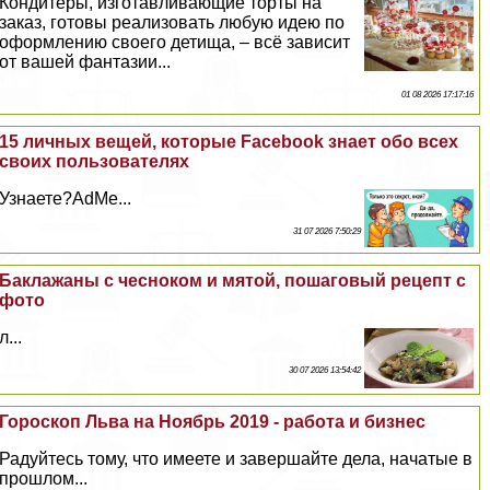
Кондитеры, изготавливающие торты на
заказ, готовы реализовать любую идею по
оформлению своего детища, – всё зависит
от вашей фантазии...
01 08 2026 17:17:16
15 личных вещей, которые Facebook знает обо всех
своих пользователях
Узнаете?AdMe...
31 07 2026 7:50:29
Баклажаны с чесноком и мятой, пошаговый рецепт с
фото
л...
30 07 2026 13:54:42
Гороскоп Льва на Ноябрь 2019 - работа и бизнес
Радуйтесь тому, что имеете и завершайте дела, начатые в
прошлом...