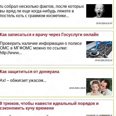
ru собрал несколько фактов, после которых
вы вряд ли еще когда-нибудь ляжете в
постель хоть с граммом косметики...
30 06 2026 8:31:47
Как записаться к врачу через Госуслуги онлайн
Проверить наличие информации о полисе
ОМС в МГФОМС можно по ссылке:
http://www...
29 06 2026 20:52:15
Как защититься от донжуана
Ах! – обжигает ужасом...
28 06 2026 1:58:26
9 трюков, чтобы навести идеальный порядок и
сэкономить кучу времени