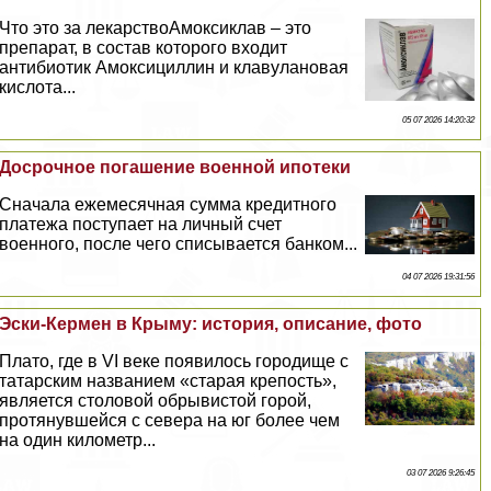
Что это за лекарствоАмоксиклав – это
препарат, в состав которого входит
антибиотик Амоксициллин и клавулановая
кислота...
05 07 2026 14:20:32
Досрочное погашение военной ипотеки
Сначала ежемecячная сумма кредитного
платежа поступает на личный счет
военного, после чего списывается банком...
04 07 2026 19:31:56
Эски-Кермен в Крыму: история, описание, фото
Плато, где в VI веке появилось городище с
татарским названием «старая крепость»,
является столовой обрывистой горой,
протянувшейся с севера на юг более чем
на один километр...
03 07 2026 9:26:45