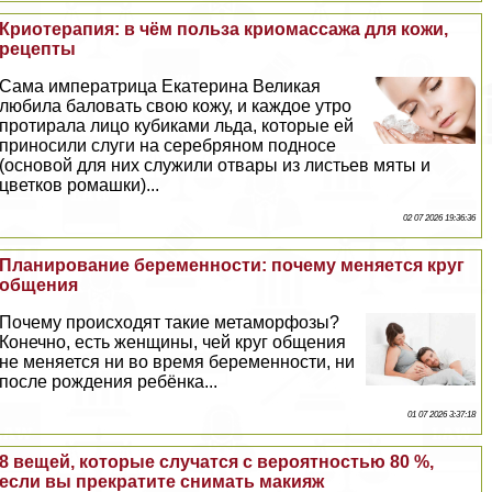
Криотерапия: в чём польза криомассажа для кожи,
рецепты
Сама императрица Екатерина Великая
любила баловать свою кожу, и каждое утро
протирала лицо кубиками льда, которые ей
приносили слуги на серебряном подносе
(основой для них служили отвары из листьев мяты и
цветков ромашки)...
02 07 2026 19:36:36
Планирование беременности: почему меняется круг
общения
Почему происходят такие метаморфозы?
Конечно, есть женщины, чей круг общения
не меняется ни во время беременности, ни
после рождения ребёнка...
01 07 2026 3:37:18
8 вещей, которые случатся с вероятностью 80 %,
если вы прекратите снимать макияж