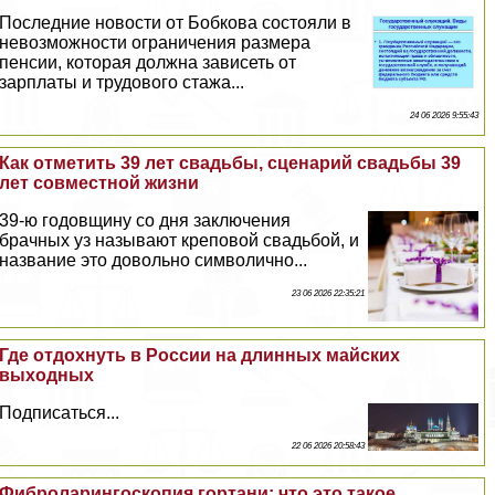
Последние новости от Бобкова состояли в
невозможности ограничения размера
пенсии, которая должна зависеть от
зарплаты и трудового стажа...
24 06 2026 9:55:43
Как отметить 39 лет свадьбы, сценарий свадьбы 39
лет совместной жизни
39-ю годовщину со дня заключения
брачных уз называют креповой свадьбой, и
название это довольно символично...
23 06 2026 22:35:21
Где отдохнуть в России на длинных майских
выходных
Подписаться...
22 06 2026 20:58:43
Фиброларингоскопия гортани: что это такое,