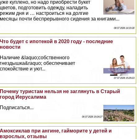
уже куплено, но надо приобрести букет
цветов, подготовить одежду, наладить
режим дня и … настроиться на долгие
месяцы почти беспрерывного сидения за книгами...
08 07 2026 14:19:30
Что будет с ипотекой в 2020 году - последние
новости
Наличие &laquo;собственного
гнездышка&raquo; обеспечивает
спокойствие и уют...
07 07 2026 15:29:23
Почему туристам нельзя не заглянуть в Старый
город Иерусалима
Подписаться...
06 07 2026 19:24:27
Амоксиклав при ангине, гайморите у детей и
взрослых, отзывы