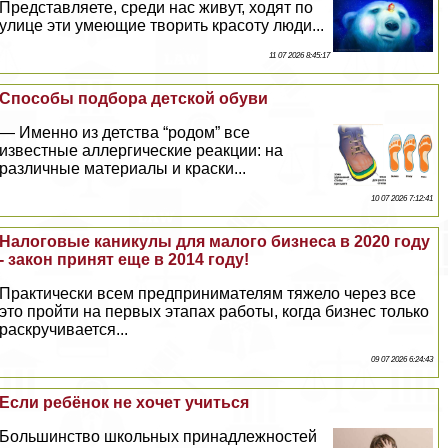
Представляете, среди нас живут, ходят по
улице эти умеющие творить красоту люди...
11 07 2026 8:45:17
Способы подбора детской обуви
— Именно из детства “родом” все
известные аллергические реакции: на
различные материалы и краски...
10 07 2026 7:12:41
Налоговые каникулы для малого бизнеса в 2020 году
- закон принят еще в 2014 году!
Пpaктически всем предпринимателям тяжело через все
это пройти на первых этапах работы, когда бизнес только
раскручивается...
09 07 2026 6:24:43
Если ребёнок не хочет учиться
Большинство школьных принадлежностей