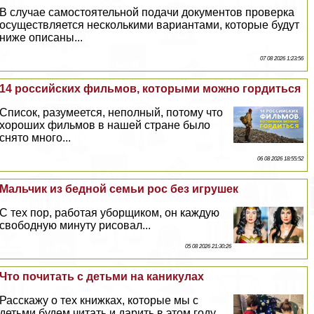
В случае самостоятельной подачи документов проверка
осуществляется несколькими вариантами, которые будут
ниже описаны...
07 08 2026 1:23:56
14 российских фильмов, которыми можно гордиться
Список, разумеется, неполный, потому что
хороших фильмов в нашей стране было
снято много...
06 08 2026 18:55:52
Мальчик из бедной семьи рос без игрушек
С тех пор, работая уборщиком, он каждую
свободную минуту рисовал...
05 08 2026 21:30:26
Что почитать с детьми на каникулах
Расскажу о тех книжках, которые мы с
детьми будем читать и дарить в этом году...