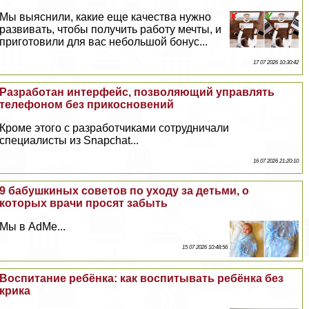
Мы выяснили, какие еще качества нужно
развивать, чтобы получить работу мечты, и
приготовили для вас небольшой бонус...
17 07 2026 10:30:42
Разработан интерфейс, позволяющий управлять
телефоном без прикосновений
Кроме этого с разработчиками сотрудничали
специалисты из Snapchat...
16 07 2026 21:20:10
9 бабушкиных советов по уходу за детьми, о
которых врачи просят забыть
Мы в AdMe...
15 07 2026 10:48:56
Воспитание ребёнка: как воспитывать ребёнка без
крика