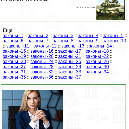
19 06 2026 15:41:37
Еще:
законы -1
::
законы -2
::
законы -3
::
законы -4
::
законы -5
::
законы -6
::
законы -7
::
законы -8
::
законы -9
::
законы -10
::
законы -11
::
законы -12
::
законы -13
::
законы -14
::
законы -15
::
законы -16
::
законы -17
::
законы -18
::
законы -19
::
законы -20
::
законы -21
::
законы -22
::
законы -23
::
законы -24
::
законы -25
::
законы -26
::
законы -27
::
законы -28
::
законы -29
::
законы -30
::
законы -31
::
законы -32
::
законы -33
::
законы -34
::
законы -35
::
законы -36
::
законы -37
::