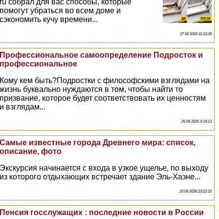
ru собрал для вас способы, которые
помогут убраться во всем доме и
сэкономить кучу времени...
27 06 2026 11:33:39
Профессиональное самоопределение Подросток и
профессиональное
Кому кем быть?Подростки с философскими взглядами на
жизнь буквально нуждаются в том, чтобы найти то
призвание, которое будет соответствовать их ценностям
и взглядам...
26 06 2026 9:14:13
Самые известные города Древнего мира: список,
описание, фото
Экскурсия начинается с входа в узкое ущелье, по выходу
из которого отдыхающих встречает здание Эль-Хазне...
25 06 2026 23:22:10
Пенсия госслужащих : последние новости в России