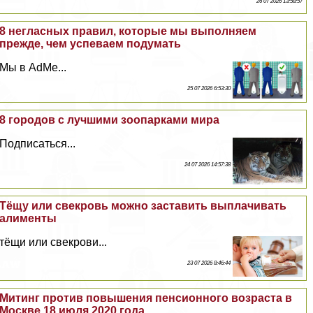
26 07 2026 13:58:57
8 негласных правил, которые мы выполняем
прежде, чем успеваем подумать
Мы в AdMe...
25 07 2026 6:53:30
8 городов с лучшими зоопарками мира
Подписаться...
24 07 2026 14:57:38
Тёщу или свекровь можно заставить выплачивать
алименты
тёщи или свекрови...
23 07 2026 8:46:44
Митинг против повышения пенсионного возраста в
Москве 18 июля 2020 года