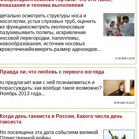
показания и техника выполнения
детально осмотреть структуры носа и
носоглотки, устья слуховых труб, оценить
их функцииосмотреть околоносовые
пазухивыявить полипы, искривление
носовой перегородки, папилломы,
новообразования, источник носовых
кровотеченийизмерить размер аденоидов...
21 06 2026 1:23:39
Правда ли, что любовь с первого взгляда
ru предлагает вам с ней познакомиться и
порассуждать: как вообще такое возможно?
Ноябрь 2013 года...
20 06 2026 19:12:20
Когда день танкиста в России, Какого числа день
таксиста
Но посвящена эта дата событиям великой
Отечественной войны...