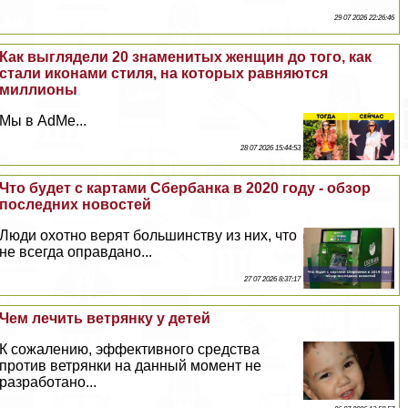
29 07 2026 22:26:46
Как выглядели 20 знаменитых женщин до того, как
стали иконами стиля, на которых равняются
миллионы
Мы в AdMe...
28 07 2026 15:44:53
Что будет с картами Сбербанка в 2020 году - обзор
последних новостей
Люди охотно верят большинству из них, что
не всегда оправдано...
27 07 2026 8:37:17
Чем лечить ветрянку у детей
К сожалению, эффективного средства
против ветрянки на данный момент не
разработано...