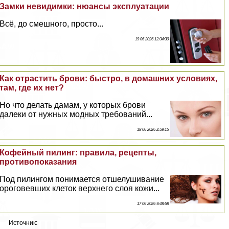
Замки невидимки: нюансы эксплуатации
Всё, до смешного, просто...
19 06 2026 12:34:30
Как отрастить брови: быстро, в домашних условиях,
там, где их нет?
Но что делать дамам, у которых брови
далеки от нужных модных требований...
18 06 2026 2:59:15
Кофейный пилинг: правила, рецепты,
противопоказания
Под пилингом понимается отшелушивание
ороговевших клеток верхнего слоя кожи...
17 06 2026 9:48:58
Источник: