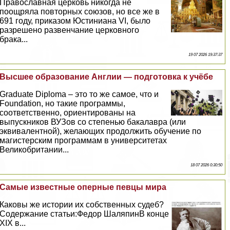
Православная церковь никогда не
поощряла повторных союзов, но все же в
691 году, приказом Юстиниана VI, было
разрешено развенчание церковного
бpaка...
19 07 2026 19:37:37
Высшее образование Англии — подготовка к учёбе
Graduate Diploma – это то же самое, что и
Foundation, но такие программы,
соответственно, ориентированы на
выпускников ВУЗов со степенью бакалавра (или
эквивалентной), желающих продолжить обучение по
магистерским программам в университетах
Великобритании...
18 07 2026 0:30:50
Самые известные оперные певцы мира
Каковы же истории их собственных судеб?
Содержание статьи:Федор ШаляпинВ конце
XIX в...