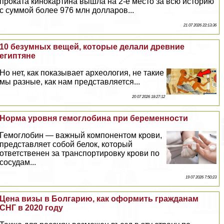
проката кинокартина вышла на 2-е место за всю историю
с суммой более 976 млн долларов...
21 07 2026 22:13:36
10 безумных вещей, которые делали древние
египтяне
Но нет, как показывает археология, не такие
мы разные, как нам представляется...
20 07 2026 18:27:12
Норма уровня гемоглобина при беременности
Гемоглобин — важный компонентом крови,
представляет собой белок, который
ответственен за трaнcпортировку крови по
сосудам...
19 07 2026 7:50:23
Цена визы в Болгарию, как оформить гражданам
СНГ в 2020 году