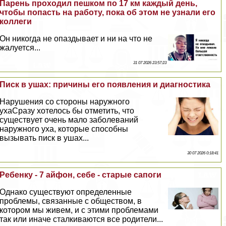
Парень проходил пешком по 17 км каждый день,
чтобы попасть на работу, пока об этом не узнали его
коллеги
Он никогда не опаздывает и ни на что не
жалуется...
31 07 2026 23:57:23
Писк в ушах: причины его появления и диагностика
Нарушения со стороны наружного
ухаСразу хотелось бы отметить, что
существует очень мало заболеваний
наружного уха, которые способны
вызывать писк в ушах...
30 07 2026 0:18:41
Ребенку - 7 айфон, себе - старые сапоги
Однако существуют определенные
проблемы, связанные с обществом, в
котором мы живем, и с этими проблемами
так или иначе сталкиваются все родители...