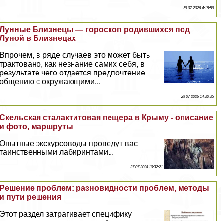
29 07 2026 4:18:59
Лунные Близнецы — гороскоп родившихся под
Луной в Близнецах
Впрочем, в ряде случаев это может быть
тpaктовано, как незнание самих себя, в
результате чего отдается предпочтение
общению с окружающими...
28 07 2026 14:30:35
Скельская сталактитовая пещера в Крыму - описание
и фото, маршруты
Опытные экскурсоводы проведут вас
таинственными лабиринтами...
27 07 2026 10:32:21
Решение проблем: разновидности проблем, методы
и пути решения
Этот раздел затрагивает специфику