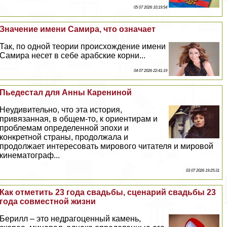
05 07 2026 10:19:54
Значение имени Самира, что означает
Так, по одной теории происхождение имени
Самира несет в себе арабские корни...
04 07 2026 22:41:19
Пьедестал для Анны Карениной
Неудивительно, что эта история,
привязанная, в общем-то, к ориентирам и
проблемам определенной эпохи и
конкретной страны, продолжала и
продолжает интересовать мирового читателя и мировой
кинематограф...
03 07 2026 19:25:31
Как отметить 23 года свадьбы, сценарий свадьбы 23
года совместной жизни
Берилл – это недрагоценный камень,