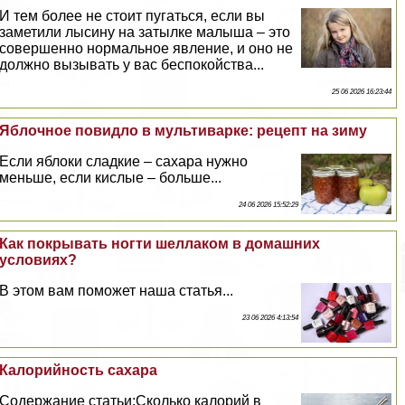
И тем более не стоит пугаться, если вы
заметили лысину на затылке малыша – это
совершенно нормальное явление, и оно не
должно вызывать у вас беспокойства...
25 06 2026 16:23:44
Яблочное повидло в мультиварке: рецепт на зиму
Если яблоки сладкие – сахара нужно
меньше, если кислые – больше...
24 06 2026 15:52:29
Как покрывать ногти шеллаком в домашних
условиях?
В этом вам поможет наша статья...
23 06 2026 4:13:54
Калорийность сахара
Содержание статьи:Сколько калорий в