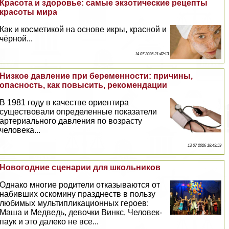
Красота и здоровье: самые экзотические рецепты
красоты мира
Как и косметикой на основе икры, красной и
чёрной...
14 07 2026 21:42:13
Низкое давление при беременности: причины,
опасность, как повысить, рекомендации
В 1981 году в качестве ориентира
существовали определенные показатели
артериального давления по возрасту
человека...
13 07 2026 18:49:59
Новогодние сценарии для школьников
Однако многие родители отказываются от
набивших оскомину празднеств в пользу
любимых мультипликационных героев:
Маша и Медведь, дeвoчки Винкс, Человек-
паук и это далеко не все...