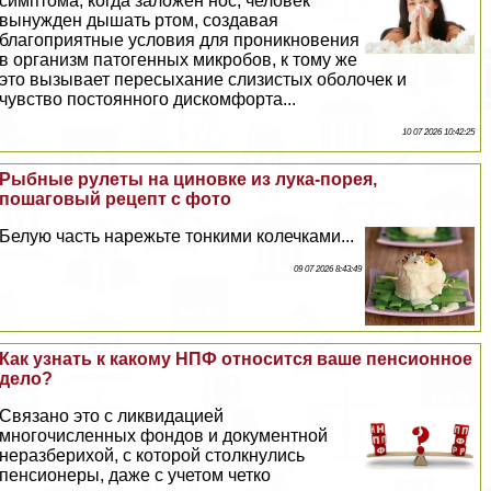
симптома, когда заложен нос, человек
вынужден дышать ртом, создавая
благоприятные условия для проникновения
в организм патогенных микробов, к тому же
это вызывает пересыхание слизистых оболочек и
чувство постоянного дискомфорта...
10 07 2026 10:42:25
Рыбные рулеты на циновке из лука-порея,
пошаговый рецепт с фото
Белую часть нарежьте тонкими колечками...
09 07 2026 8:43:49
Как узнать к какому НПФ относится ваше пенсионное
дело?
Связано это с ликвидацией
многочисленных фондов и документной
неразберихой, с которой столкнулись
пенсионеры, даже с учетом четко