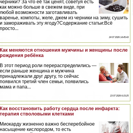
черники? За что её так ценят, советуя есть
как можно больше в свежем виде, при
любой возможности заготавливать
варенье, компоты, желе, джем из черники на зиму, сушить
и замораживать эту ягоду?Содержание статьи:Всё
просто...
24 07 2026 14:45:43
Как меняются отношения мужчины и женщины после
рождения ребёнка
В этот период роли перераспределились —
если раньше женщина и мужчина
принадлежали друг другу, то сейчас
появился третий члeн семьи, появились
мама и папа...
23 07 2026 6:15:25
Как восстановить работу сердца после инфаркта:
терапия стволовыми клетками
Миокарду жизненно важно бесперебойное
насыщение кислородом, то есть