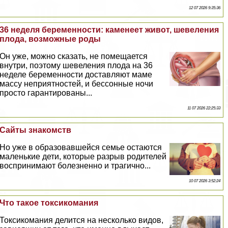
12 07 2026 9:35:36
36 неделя беременности: каменеет живот, шевеления
плода, возможные роды
Он уже, можно сказать, не помещается
внутри, поэтому шевеления плода на 36
неделе беременности доставляют маме
массу неприятностей, и бессонные ночи
просто гарантированы...
11 07 2026 22:25:33
Сайты знакомств
Но уже в образовавшейся семье остаются
маленькие дети, которые разрыв родителей
воспринимают болезненно и трагично...
10 07 2026 3:52:24
Что такое токсикомания
Токсикомания делится на несколько видов,