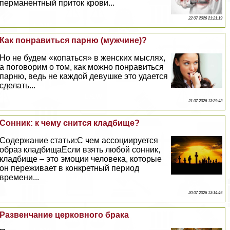
перманентный приток крови...
22 07 2026 21:21:19
Как понравиться парню (мужчине)?
Но не будем «копаться» в женских мыслях,
а поговорим о том, как можно понравиться
парню, ведь не каждой дeвyшке это удается
сделать...
21 07 2026 13:29:43
Сонник: к чему снится кладбище?
Содержание статьи:С чем ассоциируется
образ кладбищаЕсли взять любой сонник,
кладбище – это эмоции человека, которые
он переживает в конкретный период
времени...
20 07 2026 13:14:45
Развенчание церковного бpaка