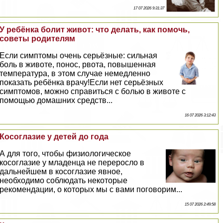
17 07 2026 9:31:37
У ребёнка болит живот: что делать, как помочь,
советы родителям
Если симптомы очень серьёзные: сильная
боль в животе, понос, рвота, повышенная
температура, в этом случае немедленно
показать ребёнка врачу!Если нет серьёзных
симптомов, можно справиться с болью в животе с
помощью домашних средств...
16 07 2026 3:12:43
Косоглазие у детей до года
А для того, чтобы физиологическое
косоглазие у младенца не переросло в
дальнейшем в косоглазие явное,
необходимо соблюдать некоторые
рекомендации, о которых мы с вами поговорим...
15 07 2026 2:49:58