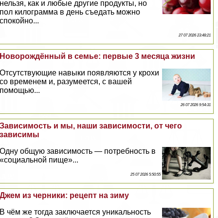
нельзя, как и любые другие продукты, но
пол килограмма в день съедать можно
спокойно...
27 07 2026 23:48:21
Новорождённый в семье: первые 3 месяца жизни
Отсутствующие навыки появляются у крохи
со временем и, разумеется, с вашей
помощью...
26 07 2026 9:54:31
Зависимость и мы, наши зависимости, от чего
зависимы
Одну общую зависимость — потребность в
«социальной пище»...
25 07 2026 5:50:55
Джем из черники: рецепт на зиму
В чём же тогда заключается уникальность