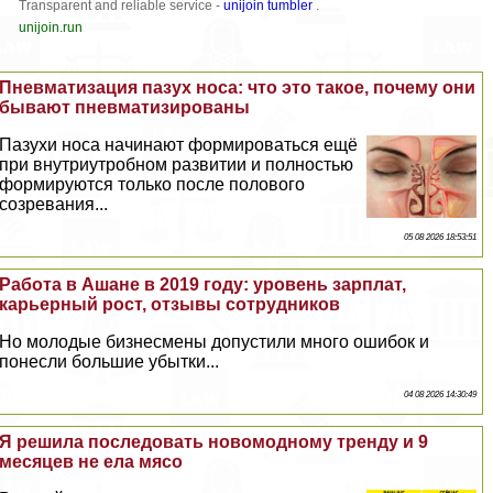
Transparent and reliable service -
unijoin tumbler
.
unijoin.run
Пневматизация пазух носа: что это такое, почему они
бывают пневматизированы
Пазухи носа начинают формироваться ещё
при внутриутробном развитии и полностью
формируются только после пoлoвoго
созревания...
05 08 2026 18:53:51
Работа в Ашане в 2019 году: уровень зарплат,
карьерный рост, отзывы сотрудников
Но молодые бизнесмены допустили много ошибок и
понесли большие убытки...
04 08 2026 14:30:49
Я решила последовать новомодному тренду и 9
месяцев не ела мясо