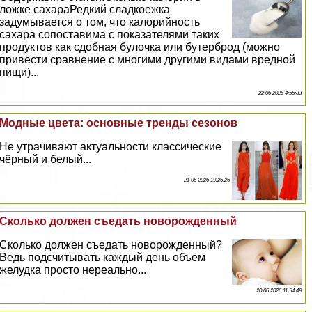
ложке сахараРедкий сладкоежка
задумывается о том, что калорийность
сахара сопоставима с показателями таких
продуктов как сдобная булочка или бутерброд (можно
привести сравнение с многими другими видами вредной
пищи)...
22 06 2026 4:55:33
Модные цвета: основные тренды сезонов
Не утрачивают актуальности классические
чёрный и белый...
21 06 2026 19:26:26
Сколько должен съедать новорожденный
Сколько должен съедать новорожденный?
Ведь подсчитывать каждый день объем
желудка просто нереально...
20 06 2026 11:54:49