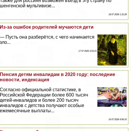
Также для россиян возможен въезд в эту страну по
шенгенской мультивизе...
18 07 2026 1:31:28
Из-за ошибок родителей мучаются дети
— Пусть она разберётся, с чего начинается
зло...
17 07 2026 3:53:15
Пенсия детям инвалидам в 2020 году: последние
новости, индексация
Согласно официальной статистике, в
Российской Федерации более 600 тысяч
детей-инвалидов и более 200 тысяч
инвалидов с детства получают особые
ежемecячные выплаты...
16 07 2026 4:56:10