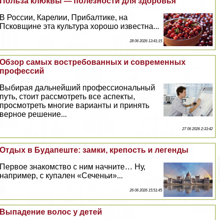
Польза клюквы — полезности для здоровья
В России, Карелии, Прибалтике, на
Псковщине эта культура хорошо известна...
28 06 2026 13:41:15
Обзор самых востребованных и современных
профессий
Выбирая дальнейший профессиональный
путь, стоит рассмотреть все аспекты,
просмотреть многие варианты и принять
верное решение...
27 06 2026 2:33:42
Отдых в Будапеште: замки, крепость и легенды
Первое знакомство с ним начните… Ну,
например, с купален «Сеченьи»...
26 06 2026 15:51:45
Выпадение волос у детей