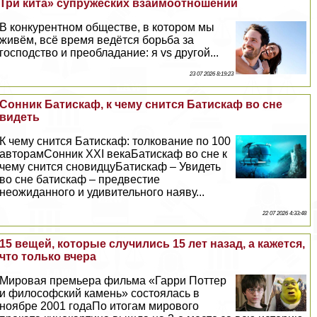
Три кита» супружеских взаимоотношений
В конкурентном обществе, в котором мы
живём, всё время ведётся борьба за
господство и преобладание: я vs другой...
23 07 2026 8:19:23
Сонник Батискаф, к чему снится Батискаф во сне
видеть
К чему снится Батискаф: толкование по 100
авторамСонник XXI векаБатискаф во сне к
чему снится сновидцуБатискаф – Увидеть
во сне батискаф – предвестие
неожиданного и удивительного наяву...
22 07 2026 4:33:48
15 вещей, которые случились 15 лет назад, а кажется,
что только вчера
Мировая премьера фильма «Гарри Поттер
и философский камень» состоялась в
ноябре 2001 годаПо итогам мирового