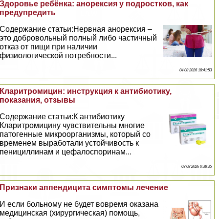
Здоровье ребёнка: анорексия у подростков, как
предупредить
Содержание статьи:Нервная анорексия –
это добровольный полный либо частичный
отказ от пищи при наличии
физиологической потребности...
04 08 2026 18:41:53
Кларитромицин: инструкция к антибиотику,
показания, отзывы
Содержание статьи:К антибиотику
Кларитромицину чувствительны многие
патогенные микроорганизмы, который со
временем выработали устойчивость к
пенициллинам и цефалоспоринам...
03 08 2026 0:38:35
Признаки аппендицита симптомы лечение
И если больному не будет вовремя оказана
медицинская (хирургическая) помощь,