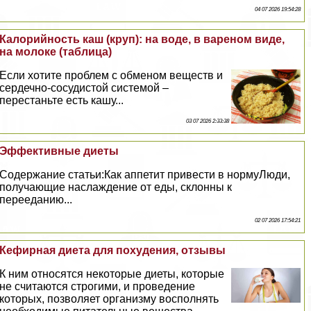
04 07 2026 19:54:28
Калорийность каш (круп): на воде, в вареном виде,
на молоке (таблица)
Если хотите проблем с обменом веществ и
сердечно-сосудистой системой –
перестаньте есть кашу...
03 07 2026 2:33:38
Эффективные диеты
Содержание статьи:Как аппетит привести в нормуЛюди,
получающие наслаждение от еды, склонны к
перееданию...
02 07 2026 17:54:21
Кефирная диета для похудения, отзывы
К ним относятся некоторые диеты, которые
не считаются строгими, и проведение
которых, позволяет организму восполнять