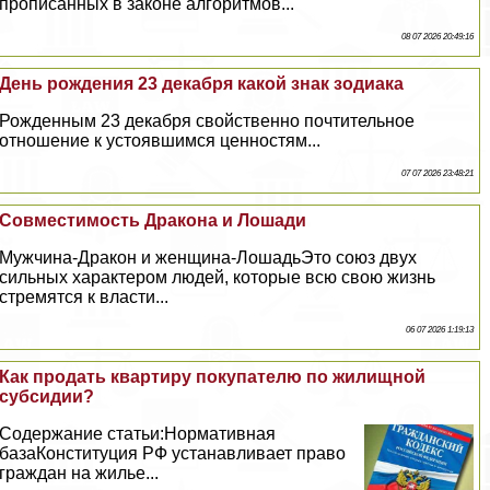
прописанных в законе алгоритмов...
08 07 2026 20:49:16
День рождения 23 декабря какой знак зодиака
Рожденным 23 декабря свойственно почтительное
отношение к устоявшимся ценностям...
07 07 2026 23:48:21
Совместимость Дpaкона и Лошади
Мужчина-Дpaкон и женщина-ЛошадьЭто союз двух
сильных хаpaктером людей, которые всю свою жизнь
стремятся к власти...
06 07 2026 1:19:13
Как продать квартиру покупателю по жилищной
субсидии?
Содержание статьи:Нормативная
базаКонституция РФ устанавливает право
граждан на жилье...