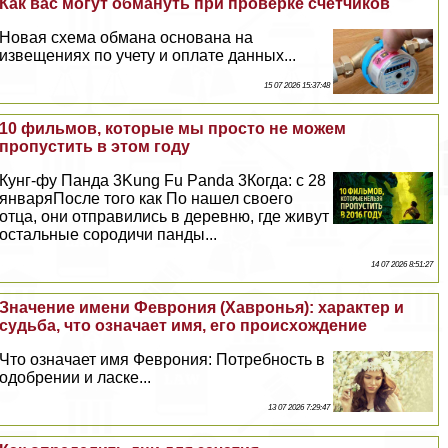
Как вас могут обмануть при проверке счетчиков
Новая схема обмана основана на
извещениях по учету и оплате данных...
15 07 2026 15:37:48
10 фильмов, которые мы просто не можем
пропустить в этом году
Кунг-фу Панда 3Kung Fu Panda 3Когда: с 28
январяПосле того как По нашел своего
отца, они отправились в деревню, где живут
остальные сородичи панды...
14 07 2026 8:51:27
Значение имени Феврония (Хавронья): хаpaктер и
судьба, что означает имя, его происхождение
Что означает имя Феврония: Потребность в
одобрении и ласке...
13 07 2026 7:29:47