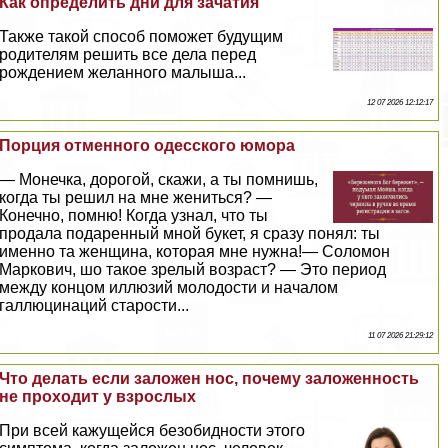
Как определить дни для зачатия
Также такой способ поможет будущим
родителям решить все дела перед
рождением желанного малыша...
12 07 2026 12:12:17
Порция отменного одесского юмора
— Монечка, дорогой, скажи, а ты помнишь,
когда ты решил на мне жениться? —
Конечно, помню! Когда узнал, что ты
продала подаренный мной букет, я сразу понял: ты
именно та женщина, которая мне нужна!— Соломон
Маркович, шо такое зрелый возраст? — Это период
между концом иллюзий молодости и началом
галлюцинаций старости...
11 07 2026 21:29:12
Что делать если заложен нос, почему заложенность
не проходит у взрослых
При всей кажущейся безобидности этого