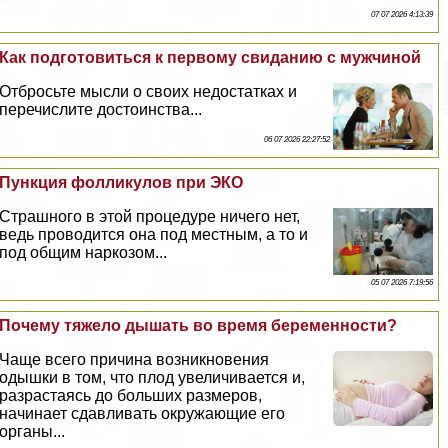
07 07 2026 4:13:39
Как подготовиться к первому свиданию с мужчиной
Отбросьте мысли о своих недостатках и
перечислите достоинства...
06 07 2026 22:27:52
Пункция фолликулов при ЭКО
Страшного в этой процедуре ничего нет,
ведь проводится она под местным, а то и
под общим наркозом...
05 07 2026 7:19:56
Почему тяжело дышать во время беременности?
Чаще всего причина возникновения
одышки в том, что плод увеличивается и,
разрастаясь до больших размеров,
начинает сдавливать окружающие его
органы...