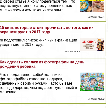
В своей статье я хочу поделиться тем, что
подтолкнуло меня к этому решению, как
мне жилось и чем закончился опыт...
03 08 2026 10:44:29
15 книг, которые стоит прочитать до того, как их
экранизируют в 2017 году
ru подготовил список книг, чьи экранизации
увидят свет в 2017 году...
02 08 2026 9:57:14
Как сделать коллаж из фотографий на день
рождения ребенка
Что представляет собой коллаж из
фотографийКак известно, подарок,
сделанный своими руками часто бывает
гораздо дороже, чем подарок, купленный в
магазине...
01 08 2026 23:41:38