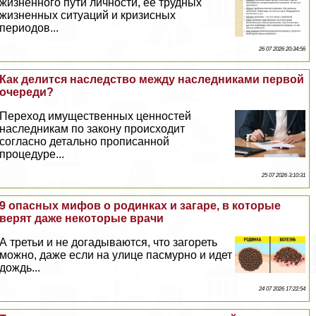
жизненного пути личности, её трудных
жизненных ситуаций и кризисных
периодов...
26 07 2026 20:34:56
Как делится наследство между наследниками первой
очереди?
Переход имущественных ценностей
наследникам по закону происходит
согласно детально прописанной
процедуре...
25 07 2026 3:10:31
9 опасных мифов о родинках и загаре, в которые
верят даже некоторые врачи
А третьи и не догадываются, что загореть
можно, даже если на улице пасмурно и идет
дождь...
24 07 2026 17:22:54