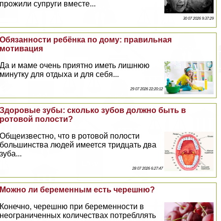
прожили супруги вместе...
30 07 2026 9:37:29
Обязанности ребёнка по дому: правильная
мотивация
Да и маме очень приятно иметь лишнюю
минутку для отдыха и для себя...
29 07 2026 22:20:12
Здоровые зубы: сколько зубов должно быть в
ротовой полости?
Общеизвестно, что в ротовой полости
большинства людей имеется тридцать два
зуба...
28 07 2026 6:27:47
Можно ли беременным есть черешню?
Конечно, черешню при беременности в
неограниченных количествах потрeбллять