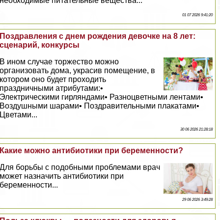
необходимые питательные вещества...
01 07 2026 9:41:20
Поздравления с днем рождения дeвoчке на 8 лет:
сценарий, конкурсы
В ином случае торжество можно
организовать дома, украсив помещение, в
котором оно будет проходить
праздничными атрибутами:•
Электрическими гирляндами• Разноцветными лентами•
Воздушными шарами• Поздравительными плакатами•
Цветами...
30 06 2026 21:28:18
Какие можно антибиотики при беременности?
Для борьбы с подобными проблемами врач
может назначить антибиотики при
беременности...
29 06 2026 3:49:28