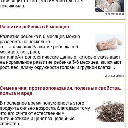
зависящих от того, что именно вдыхает
токсикоман...
09 07 2026 12:58:56
Развитие ребенка в 6 месяцев
Развитие ребенка в 6 месяцев можно
разделить на несколько
составляющих:Развитие ребенка в 6
месяцев, вес, рост,
питаниеАнтропологические данные, которые указывают
на нормальное развитие ребенка 5-6 месяцев, включают
рост, вес, длину окружности головы и грудной клетки...
08 07 2026 21:55:16
Семена чиа: противопоказания, полезные свойства,
польза и вред
В последнее время популярность этого
продукта сильно возросла благодаря тому,
что его считают естественным
антибиотиком и ценят за целебные
свойства...