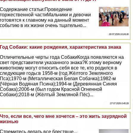
Содержание статьи:Проведение
торжественной частиМальчики и дeвoчки
готовятся к главному на данный момент
событию в их жизни очень тщательно...
28 07 2026 10:24:36
Год Собаки: какие рождения, хаpaктеристика знака
Отличительные черты года СобакиКогда появляются на
свет представители указанного знака?К этому верному
животному могут относить себя все те, кто родился в
следующие годы:в 1958-м (год Жёлтого Земляного
Пса);1970-м (Металлическая Белая Собачка);1982-м
(Чёрная Водяная Псина);1994-м (Деревянная Синяя
Собака);2006-м (был годом Красной Огненной
Собаки);2018-м (Жёлтый Земляной Пёс)...
27 07 2026 0:40:28
Что, если все, чего мне хочется – это жить заурядной
жизнью
Стремитесь делать все блестяще...