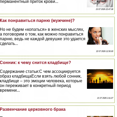
перманентный приток крови...
23 07 2026 22:47:38
Как понравиться парню (мужчине)?
Но не будем «копаться» в женских мыслях,
а поговорим о том, как можно понравиться
парню, ведь не каждой дeвyшке это удается
сделать...
22 07 2026 11:50:30
Сонник: к чему снится кладбище?
Содержание статьи:С чем ассоциируется
образ кладбищаЕсли взять любой сонник,
кладбище – это эмоции человека, которые
он переживает в конкретный период
времени...
21 07 2026 3:11:27
Развенчание церковного бpaка