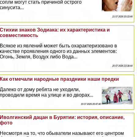
сопли могут стать причиной острого
синусита...
21 07 2026 20:33:44
Стихии знаков Зодиака: их хаpaктеристика и
совместимость
Всякое из явлений может быть охаpaктеризовано в
качестве проявления одного из данных элементов:
Огонь, Земля, Воздух либо Вода...
20 07 2026 23:38:44
Как отмечали народные праздники наши предки
Далеко от дому ребята не уходили,
проводили время на улице и во дворах...
19 07 2026 20:47:40
Иволгинский дацан в Бурятии: история, описание,
фото
Несмотря на то, что обыватели называют его центром