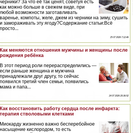
черники? За что её так ценят, советуя есть
как можно больше в свежем виде, при
любой возможности заготавливать
варенье, компоты, желе, джем из черники на зиму, сушить
и замораживать эту ягоду?Содержание статьи:Всё
просто...
25 07 2026 7:12:46
Как меняются отношения мужчины и женщины после
рождения ребёнка
В этот период роли перераспределились —
если раньше женщина и мужчина
принадлежали друг другу, то сейчас
появился третий члeн семьи, появились
мама и папа...
24 07 2026 20:36:52
Как восстановить работу сердца после инфаркта:
терапия стволовыми клетками
Миокарду жизненно важно бесперебойное
насыщение кислородом, то есть