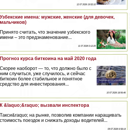
12 07 2026 19:52:10
Узбекские имена: мужские, женские (для девочек,
мальчиков)
Принято считать, что значение узбекского
имени – это предзнаменование...
11 07 2026 0:12:20
Прогноз курса биткоина на май 2020 года
Скорее наоборот — то, что должно было с
ним случиться, уже случилось, и сейчас
биткоин более стабильное и понятное
средство для инвестирования...
10 07 2026 18:56:46
К &laquo;&raquo; вызвали инспектора
Такси&raquo; на рынке, позволив компании наращивать
стоимость поездок и снижать доходы водителей...
09 07 2026 6:58:14