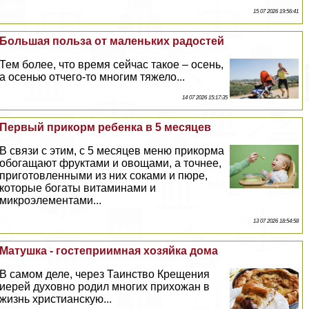
15 07 2026 19:56:41
Большая польза от маленьких радостей
Тем более, что время сейчас такое – осень,
а осенью отчего-то многим тяжело...
14 07 2026 15:17:35
Первый прикорм ребенка в 5 месяцев
В связи с этим, с 5 месяцев меню прикорма
обогащают фруктами и овощами, а точнее,
приготовленными из них соками и пюре,
которые богаты витаминами и
микроэлементами...
13 07 2026 18:54:58
Матушка - гостеприимная хозяйка дома
В самом деле, через Таинство Крещения
иерей духовно родил многих прихожан в
жизнь христианскую...