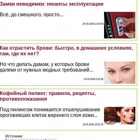
Замки невидимки: нюансы эксплуатации
Всё, до смешного, просто...
20 06 2026 13:54:50
Как отрастить брови: быстро, в домашних условиях,
там, где их нет?
Но что делать дамам, у которых брови
далеки от нужных модных требований...
19 06 2026 0:22:58
Кофейный пилинг: правила, рецепты,
противопоказания
Под пилингом понимается отшелушивание
ороговевших клеток верхнего слоя кожи...
18 06 2026 18:51:33
Источник: