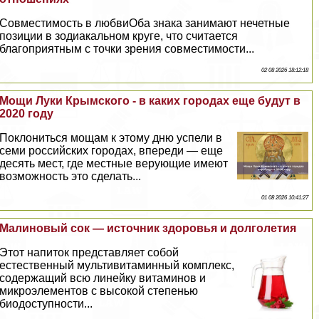
Совместимость в любвиОба знака занимают нечетные
позиции в зодиакальном круге, что считается
благоприятным с точки зрения совместимости...
02 08 2026 18:12:18
Мощи Луки Крымского - в каких городах еще будут в
2020 году
Поклониться мощам к этому дню успели в
семи российских городах, впереди — еще
десять мест, где местные верующие имеют
возможность это сделать...
01 08 2026 10:41:27
Малиновый сок — источник здоровья и долголетия
Этот напиток представляет собой
естественный мультивитаминный комплекс,
содержащий всю линейку витаминов и
микроэлементов с высокой степенью
биодоступности...