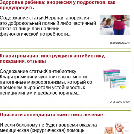
Здоровье ребёнка: анорексия у подростков, как
предупредить
Содержание статьи:Нервная анорексия –
это добровольный полный либо частичный
отказ от пищи при наличии
физиологической потребности...
05 08 2026 23:11:46
Кларитромицин: инструкция к антибиотику,
показания, отзывы
Содержание статьи:К антибиотику
Кларитромицину чувствительны многие
патогенные микроорганизмы, который со
временем выработали устойчивость к
пенициллинам и цефалоспоринам...
04 08 2026 14:34:26
Признаки аппендицита симптомы лечение
И если больному не будет вовремя оказана
медицинская (хирургическая) помощь,