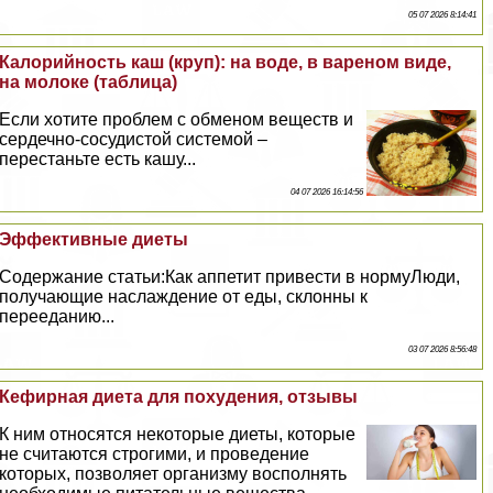
05 07 2026 8:14:41
Калорийность каш (круп): на воде, в вареном виде,
на молоке (таблица)
Если хотите проблем с обменом веществ и
сердечно-сосудистой системой –
перестаньте есть кашу...
04 07 2026 16:14:56
Эффективные диеты
Содержание статьи:Как аппетит привести в нормуЛюди,
получающие наслаждение от еды, склонны к
перееданию...
03 07 2026 8:56:48
Кефирная диета для похудения, отзывы
К ним относятся некоторые диеты, которые
не считаются строгими, и проведение
которых, позволяет организму восполнять