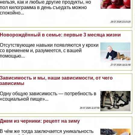
нельзя, как и любые другие продукты, но
пол килограмма в день съедать можно
спокойно...
28 07 2026 23:15:20
Новорождённый в семье: первые 3 месяца жизни
Отсутствующие навыки появляются у крохи
со временем и, разумеется, с вашей
помощью...
27 07 2026 18:31:56
Зависимость и мы, наши зависимости, от чего
зависимы
Одну общую зависимость — потребность в
«социальной пище»...
26 07 2026 11:47:56
Джем из черники: рецепт на зиму
В чём же тогда заключается уникальность