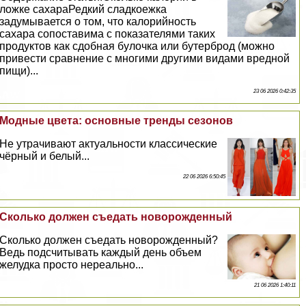
ложке сахараРедкий сладкоежка
задумывается о том, что калорийность
сахара сопоставима с показателями таких
продуктов как сдобная булочка или бутерброд (можно
привести сравнение с многими другими видами вредной
пищи)...
23 06 2026 0:42:35
Модные цвета: основные тренды сезонов
Не утрачивают актуальности классические
чёрный и белый...
22 06 2026 6:50:45
Сколько должен съедать новорожденный
Сколько должен съедать новорожденный?
Ведь подсчитывать каждый день объем
желудка просто нереально...
21 06 2026 1:40:11