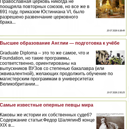
Православная церковь никогда не
поощряла повторных союзов, но все же в
691 году, приказом Юстиниана VI, было
разрешено развенчание церковного
бpaка...
20 07 2026 6:38:49
Высшее образование Англии — подготовка к учёбе
Graduate Diploma – это то же самое, что и
Foundation, но такие программы,
соответственно, ориентированы на
выпускников ВУЗов со степенью бакалавра (или
эквивалентной), желающих продолжить обучение по
магистерским программам в университетах
Великобритании...
19 07 2026 2:50:25
Самые известные оперные певцы мира
Каковы же истории их собственных судеб?
Содержание статьи:Федор ШаляпинВ конце
XIX в...