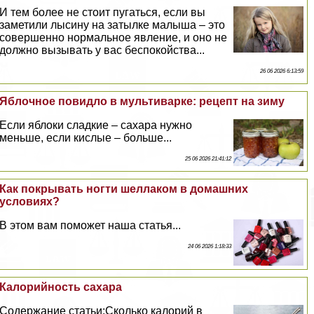
И тем более не стоит пугаться, если вы
заметили лысину на затылке малыша – это
совершенно нормальное явление, и оно не
должно вызывать у вас беспокойства...
26 06 2026 6:13:59
Яблочное повидло в мультиварке: рецепт на зиму
Если яблоки сладкие – сахара нужно
меньше, если кислые – больше...
25 06 2026 21:41:12
Как покрывать ногти шеллаком в домашних
условиях?
В этом вам поможет наша статья...
24 06 2026 1:18:33
Калорийность сахара
Содержание статьи:Сколько калорий в