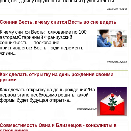
рост, вес, длину окружности головы и грудной клетки...
05 08 2026 14:49:54
Сонник Весть, к чему снится Весть во сне видеть
К чему снится Весть: толкование по 100
авторамСтаринный Французский
сонникВесть — толкование
приснившегосяВесть – жди перемен в
жизни...
04 08 2026 14:21:58
Как сделать открытку на день рождения своими
руками
Как сделать открытку на день рождения?На
первом этапе необходимо решить, какой
формы будет будущая открытка...
03 08 2026 21:56:30
Совместимость Овна и Близнецов - конфликты в
отношениях