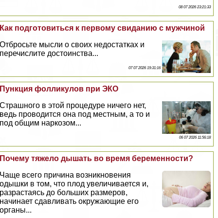
08 07 2026 23:21:33
Как подготовиться к первому свиданию с мужчиной
Отбросьте мысли о своих недостатках и
перечислите достоинства...
07 07 2026 19:31:16
Пункция фолликулов при ЭКО
Страшного в этой процедуре ничего нет,
ведь проводится она под местным, а то и
под общим наркозом...
06 07 2026 11:56:18
Почему тяжело дышать во время беременности?
Чаще всего причина возникновения
одышки в том, что плод увеличивается и,
разрастаясь до больших размеров,
начинает сдавливать окружающие его
органы...