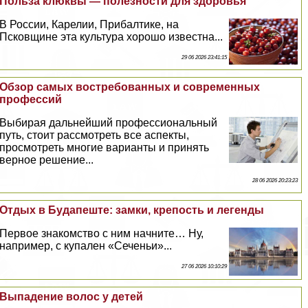
Польза клюквы — полезности для здоровья
В России, Карелии, Прибалтике, на
Псковщине эта культура хорошо известна...
29 06 2026 23:41:15
Обзор самых востребованных и современных
профессий
Выбирая дальнейший профессиональный
путь, стоит рассмотреть все аспекты,
просмотреть многие варианты и принять
верное решение...
28 06 2026 20:23:23
Отдых в Будапеште: замки, крепость и легенды
Первое знакомство с ним начните… Ну,
например, с купален «Сеченьи»...
27 06 2026 10:10:29
Выпадение волос у детей