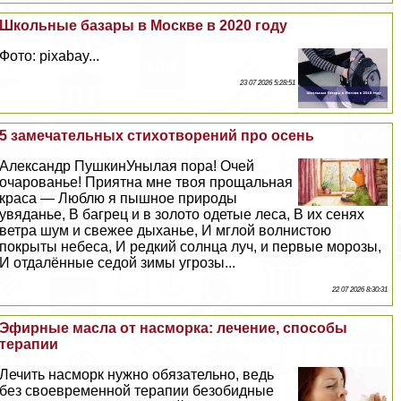
Школьные базары в Москве в 2020 году
Фото: pixabay...
23 07 2026 5:28:51
5 замечательных стихотворений про осень
Александр ПушкинУнылая пора! Очей
очарованье! Приятна мне твоя прощальная
краса — Люблю я пышное природы
увяданье, В багрец и в золото одетые леса, В их сенях
ветра шум и свежее дыханье, И мглой волнистою
покрыты небеса, И редкий солнца луч, и первые морозы,
И отдалённые седой зимы угрозы...
22 07 2026 8:30:31
Эфирные масла от насморка: лечение, способы
терапии
Лечить насморк нужно обязательно, ведь
без своевременной терапии безобидные