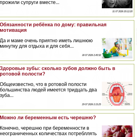
прожили супруги вместе...
31 07 2026 20:12:20
Обязанности ребёнка по дому: правильная
мотивация
Да и маме очень приятно иметь лишнюю
минутку для отдыха и для себя...
30 07 2026 2:45:52
Здоровые зубы: сколько зубов должно быть в
ротовой полости?
Общеизвестно, что в ротовой полости
большинства людей имеется тридцать два
зуба...
29 07 2026 2:15:25
Можно ли беременным есть черешню?
Конечно, черешню при беременности в
неограниченных количествах потрeбллять