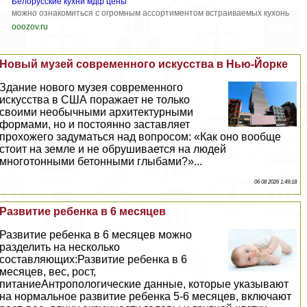
Белорусские кухни мдф цены
можно ознакомиться с огромным ассортиментом встраиваемых кухонь
ooozov.ru
Новый музей современного искусства в Нью-Йорке
Здание нового музея современного
искусства в США поражает не только
своими необычными архитектурными
формами, но и постоянно заставляет
прохожего задуматься над вопросом: «Как оно вообще
стоит на земле и не обрушивается на людей
многотонными бетонными глыбами?»...
06 08 2026 1:49:18
Развитие ребенка в 6 месяцев
Развитие ребенка в 6 месяцев можно
разделить на несколько
составляющих:Развитие ребенка в 6
месяцев, вес, рост,
питаниеАнтропологические данные, которые указывают
на нормальное развитие ребенка 5-6 месяцев, включают