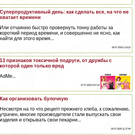
Суперпродуктивный день: как сделать все, на что не
хватает времени
Или отчаянно быстро провернуть тонну работы за
короткий период времени, и совершенно не ясно, как
найти для этого время...
08 07 2026 3:14:22
13 признаков токсичной подруги, от дружбы с
которой один только вред
AdMe...
07 07 2026 9:57:33
Как организовать булочную
Несмотря на то что рецепт прежнего хлеба, к сожалению,
утрачен, многие производители стали выпускать свои
изделия и открывать свои пекарни...
06 07 2026 11:37:49