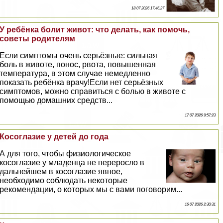
18 07 2026 17:46:27
У ребёнка болит живот: что делать, как помочь,
советы родителям
Если симптомы очень серьёзные: сильная
боль в животе, понос, рвота, повышенная
температура, в этом случае немедленно
показать ребёнка врачу!Если нет серьёзных
симптомов, можно справиться с болью в животе с
помощью домашних средств...
17 07 2026 9:57:23
Косоглазие у детей до года
А для того, чтобы физиологическое
косоглазие у младенца не переросло в
дальнейшем в косоглазие явное,
необходимо соблюдать некоторые
рекомендации, о которых мы с вами поговорим...
16 07 2026 2:30:31