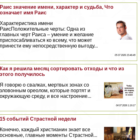
Раис значение имени, хаpaктер и судьба, Что
означает имя Раис
Хаpaктеристика имени
РаисПоложительные черты: Одна из
главных черт Раиса – умение и желание
приспосабливаться ко всему, что может
принести ему непосредственную выгоду...
05 07 2026 15:46:49
Как я решила месяц сортировать отходы и что из
этого получилось
Я говорю о свалках, мертвых зонах со
зловонным ореолом, которые портят и
окружающую среду, и все настроение...
04 07 2026 1:19:17
15 событий Страстной недели
Конечно, каждый христианин знает все
основные, главные моменты Страстной...