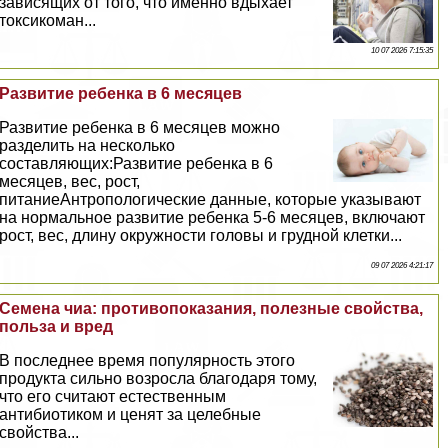
зависящих от того, что именно вдыхает
токсикоман...
10 07 2026 7:15:35
Развитие ребенка в 6 месяцев
Развитие ребенка в 6 месяцев можно
разделить на несколько
составляющих:Развитие ребенка в 6
месяцев, вес, рост,
питаниеАнтропологические данные, которые указывают
на нормальное развитие ребенка 5-6 месяцев, включают
рост, вес, длину окружности головы и грудной клетки...
09 07 2026 4:21:17
Семена чиа: противопоказания, полезные свойства,
польза и вред
В последнее время популярность этого
продукта сильно возросла благодаря тому,
что его считают естественным
антибиотиком и ценят за целебные
свойства...