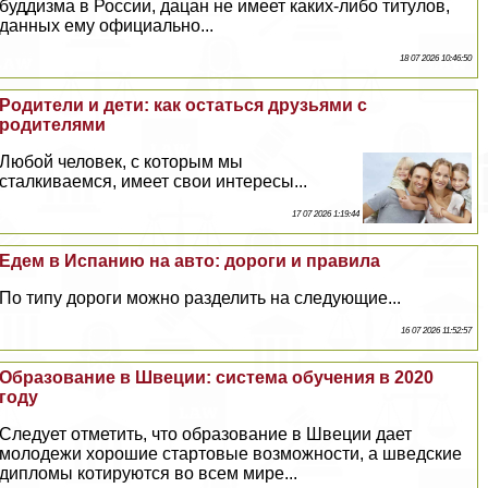
буддизма в России, дацан не имеет каких-либо титулов,
данных ему официально...
18 07 2026 10:46:50
Родители и дети: как остаться друзьями с
родителями
Любой человек, с которым мы
сталкиваемся, имеет свои интересы...
17 07 2026 1:19:44
Едем в Испанию на авто: дороги и правила
По типу дороги можно разделить на следующие...
16 07 2026 11:52:57
Образование в Швеции: система обучения в 2020
году
Следует отметить, что образование в Швеции дает
молодежи хорошие стартовые возможности, а шведские
дипломы котируются во всем мире...