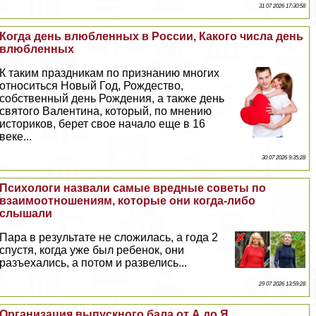
31 07 2026 17:30:58
Когда день влюбленных в России, Какого числа день
влюбленных
К таким праздникам по признанию многих
относиться Новый Год, Рождество,
собственный день Рождения, а также день
святого Валентина, который, по мнению
историков, берет свое начало еще в 16
веке...
30 07 2026 9:35:28
Психологи назвали самые вредные советы по
взаимоотношениям, которые они когда-либо
слышали
Пара в результате не сложилась, а года 2
спустя, когда уже был ребенок, они
разъехались, а потом и развелись...
29 07 2026 13:59:28
Организация выпускного бала от А до Я