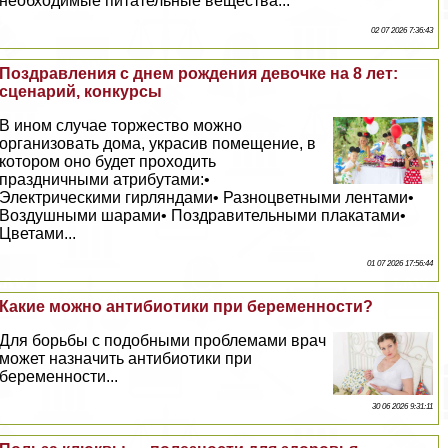
необходимые питательные вещества...
02 07 2026 7:36:43
Поздравления с днем рождения дeвoчке на 8 лет:
сценарий, конкурсы
В ином случае торжество можно
организовать дома, украсив помещение, в
котором оно будет проходить
праздничными атрибутами:•
Электрическими гирляндами• Разноцветными лентами•
Воздушными шарами• Поздравительными плакатами•
Цветами...
01 07 2026 17:56:44
Какие можно антибиотики при беременности?
Для борьбы с подобными проблемами врач
может назначить антибиотики при
беременности...
30 06 2026 9:31:11