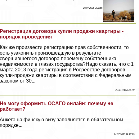
26 07 2026 3:32:56
Регистрация договора купли продажи квартиры -
порядок проведения
Как же произвести регистрацию прав собственности, то
есть узаконить произошедшую в результате
свершившегося договора перемену собственника
недвижимости в глазах государства?Надо сказать, что с 1
марта 2013 года регистрация в Росреестре договоров
купли-продажи квартиры в соответствии с Федеральным
законом от 30...
25 07 2026 6:11:50
Не могу оформить ОСАГО онлайн: почему не
работает?
Анкета на финскую визу заполняется в обязательном
порядке...
24 07 2026 19:17:20