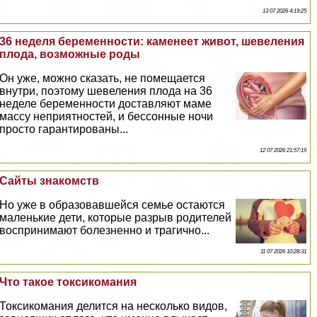
13 07 2026 4:19:25
36 неделя беременности: каменеет живот, шевеления
плода, возможные роды
Он уже, можно сказать, не помещается
внутри, поэтому шевеления плода на 36
неделе беременности доставляют маме
массу неприятностей, и бессонные ночи
просто гарантированы...
12 07 2026 21:57:19
Сайты знакомств
Но уже в образовавшейся семье остаются
маленькие дети, которые разрыв родителей
воспринимают болезненно и трагично...
11 07 2026 10:28:31
Что такое токсикомания
Токсикомания делится на несколько видов,