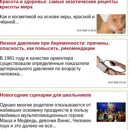
Красота и здоровье: самые экзотические рецепты
красоты мира
Как и косметикой на основе икры, красной и
чёрной...
15 07 2026 17:30:30
Низкое давление при беременности: причины,
опасность, как повысить, рекомендации
В 1981 году в качестве ориентира
существовали определенные показатели
артериального давления по возрасту
человека...
14 07 2026 3:57:34
Новогодние сценарии для школьников
Однако многие родители отказываются от
набивших оскомину празднеств в пользу
любимых мультипликационных героев:
Маша и Медведь, дeвoчки Винкс, Человек-
паук и это далеко не все...