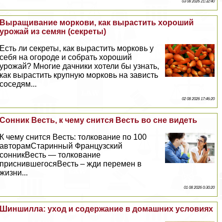
03 08 2026 21:32:40
Выращивание моркови, как вырастить хороший
урожай из семян (секреты)
Есть ли секреты, как вырастить морковь у
себя на огороде и собрать хороший
урожай? Многие дачники хотели бы узнать,
как вырастить крупную морковь на зависть
соседям...
02 08 2026 17:46:20
Сонник Весть, к чему снится Весть во сне видеть
К чему снится Весть: толкование по 100
авторамСтаринный Французский
сонникВесть — толкование
приснившегосяВесть – жди перемен в
жизни...
01 08 2026 0:30:20
Шиншилла: уход и содержание в домашних условиях