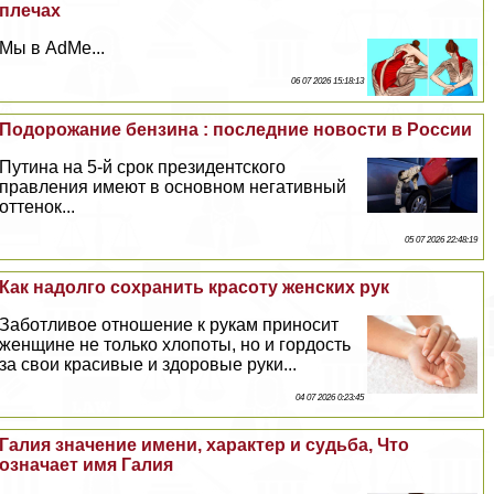
плечах
Мы в AdMe...
06 07 2026 15:18:13
Подорожание бензина : последние новости в России
Путина на 5-й срок президентского
правления имеют в основном негативный
оттенок...
05 07 2026 22:48:19
Как надолго сохранить красоту женских рук
Заботливое отношение к рукам приносит
женщине не только хлопоты, но и гордость
за свои красивые и здоровые руки...
04 07 2026 0:23:45
Галия значение имени, хаpaктер и судьба, Что
означает имя Галия