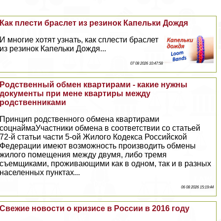
Как плести браслет из резинок Капельки Дождя
И многие хотят узнать, как сплести браслет
из резинок Капельки Дождя...
07 08 2026 10:47:58
Родственный обмен квартирами - какие нужны
документы при мене квартиры между
родственниками
Принцип родственного обмена квартирами
соцнаймаУчастники обмена в соответствии со статьей
72-й статьи части 5-ой Жилого Кодекса Российской
Федерации имеют возможность производить обмены
жилого помещения между двумя, либо тремя
съемщиками, проживающими как в одном, так и в разных
населенных пунктах...
06 08 2026 15:19:44
Свежие новости о кризисе в России в 2016 году