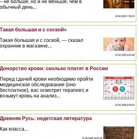
– не больше, но и не меньше, чем в
обычный день...
24 06 2026 7:56:20
Такая большая и с соской»
Такая большая и с соской, — сказал
охранник в магазине...
23 06 2026 6:41:48
Донорство крови: сколько платят в России
Перед сдачей крови необходимо пройти
медицинское обследование (оно
бесплатное), вас осмотрит терапевт, и
возьмут кровь на анализ...
22 06 2026 8:59:24
Древняя Русь: недетская литература
Как класса...
21 06 2026 19:57:32