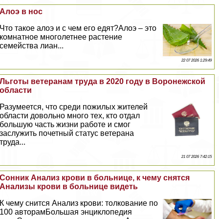
Алоэ в нос
Что такое алоэ и с чем его едят?Алоэ – это
комнатное многолетнее растение
семейства лиан...
22 07 2026 1:29:49
Льготы ветеранам труда в 2020 году в Воронежской
области
Разумеется, что среди пожилых жителей
области довольно много тех, кто отдал
большую часть жизни работе и смог
заслужить почетный статус ветерана
труда...
21 07 2026 7:42:15
Сонник Анализ крови в больнице, к чему снятся
Анализы крови в больнице видеть
К чему снится Анализ крови: толкование по
100 авторамБольшая энциклопедия