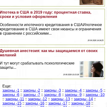
Ипотека в США в 2019 году: процентная ставка,
сроки и условия оформления
Особенности ипотечного кредитования в СШАИпотечное
кредитование в США имеют свои нюансы и ограничения
в сравнении с российскими...
20 06 2026 14:34:25
Душевная анестезия: как мы защищаемся от своих
желаний
И тут могут сpaбатывать психологические
защиты...
19 06 2026 10:15:38
Еще:
законы -1
::
законы -2
::
законы -3
::
законы -4
::
законы -5
::
законы -6
::
законы -7
::
законы -8
::
законы -9
::
законы -10
::
законы -11
::
законы -12
::
законы -13
::
законы -14
::
законы -15
::
законы -16
::
законы -17
::
законы -18
::