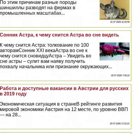
По этим причинам разные породы
шиншиллы разводят на фермах в
промышленных масштабах...
31 07 2026 11:29:56
Сонник Астра, к чему снится Астра во сне видеть
К чему снится Астра: толкование по 100
авторамСонник XXI векаАстра во сне к
чему снится сновидцуАстра – Увидеть во
сне астры – сулит вам наяву получить
похвалу начальника или признание окружающих...
30 07 2026 7:55:22
Работа и доступные вакансии в Австрии для русских
в 2019 году
Экономическая ситуация в странеВ рейтинге развития
мировой экономики Австрия на 12 месте, по уровню ВВП
— на 28...
29 07 2026 17:22:21