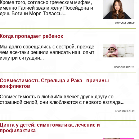
Кроме того, согласно греческим мифам,
именно Галией звали жену Посейдона и
дочь Богини Моря Талассы...
03 07 2026 3:15:38
Когда пропадает ребенок
Мы долго совещались с сестрой, прежде
чем все-таки решили написать наш опыт
изнутри ситуации...
02 07 2026 20:51:11
Совместимость Стрельца и Paка - причины
конфликтов
Совместимость в любвиИх влечет друг к другу со
страшной силой, они влюбляются с первого взгляда...
01 07 2026 2:51:23
Цинга у детей: симптоматика, лечение и
профилактика