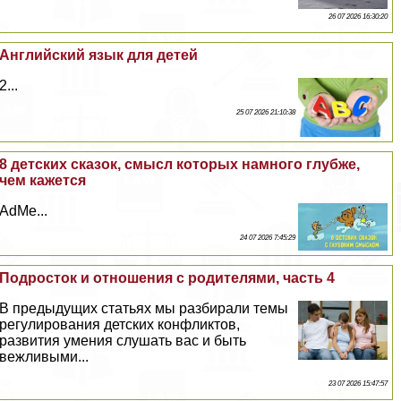
26 07 2026 16:30:20
Английский язык для детей
2...
25 07 2026 21:10:38
8 детских сказок, смысл которых намного глубже,
чем кажется
AdMe...
24 07 2026 7:45:29
Подросток и отношения с родителями, часть 4
В предыдущих статьях мы разбирали темы
регулирования детских конфликтов,
развития умения слушать вас и быть
вежливыми...
23 07 2026 15:47:57