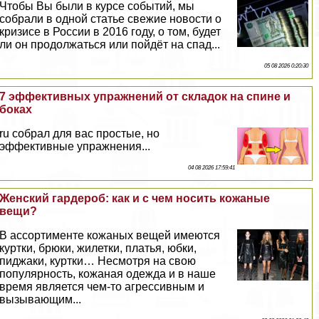
Чтобы Вы были в курсе событий, мы
собрали в одной статье свежие новости о
кризисе в России в 2016 году, о том, будет
ли он продолжаться или пойдёт на спад...
05 08 2026 0:20:30
7 эффективных упражнений от складок на спине и
боках
ru собрал для вас простые, но
эффективные упражнения...
04 08 2026 17:59:41
Женский гардероб: как и с чем носить кожаные
вещи?
В ассортименте кожаных вещей имеются
куртки, брюки, жилетки, платья, юбки,
пиджаки, куртки… Несмотря на свою
популярность, кожаная одежда и в наше
время является чем-то агрессивным и
вызывающим...