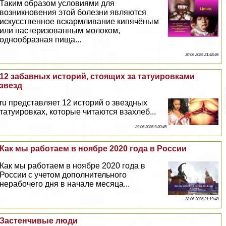
Таким образом условиями для
возникновения этой болезни являются
искусственное вскармливание кипячёным
или пастеризованным молоком,
однообразная пища...
30 06 2026 21:48:46
12 забавных историй, стоящих за татуировками
звезд
ru представляет 12 историй о звездных
татуировках, которые читаются взахлеб...
29 06 2026 9:20:45
Как мы работаем в ноябре 2020 года в России
Как мы работаем в ноябре 2020 года в
России с учетом дополнительного
нерабочего дня в начале месяца...
28 06 2026 21:19:48
Застенчивые люди