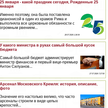
25 января - какой праздник сегодня, Рожденные 25
января
Именно поэтому, она была поставлена
дианонисой в один из храмов Рима и
выполняла все церковные обязанности с
огромным рвением...
28 07 2026 1:36:54
У какого министра в руках самый большой кусок
бюджета
Самый большой бюджет администрирует
министр финансов и первый вице-премьер
Антон Силуанов...
27 07 2026 7:27:50
Арсенал Московского Кремля: история, описание,
фото
Значение его настолько велико, что часто
арсеналы строили в виде целых
крепостей...