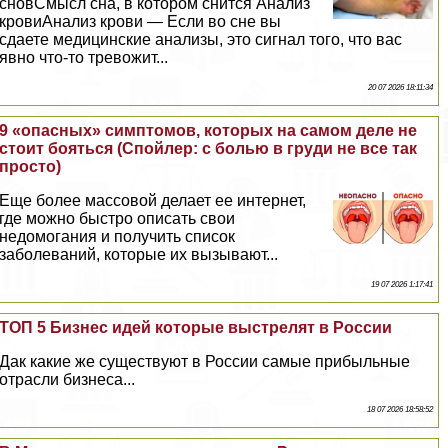
сновСмысл сна, в котором снится Анализ
кровиАнализ крови — Если во сне вы
сдаете медицинские анализы, это сигнал того, что вас
явно что-то тревожит...
20 07 2026 18:11:34
9 «опасных» симптомов, которых на самом деле не
стоит бояться (Спойлер: с болью в гpyди не все так
просто)
Еще более массовой делает ее интернет,
где можно быстро описать свои
недомогания и получить список
заболеваний, которые их вызывают...
19 07 2026 1:17:41
ТОП 5 Бизнес идей которые выстрелят в России
Дак какие же существуют в России самые прибыльные
отрасли бизнеса...
18 07 2026 18:58:52