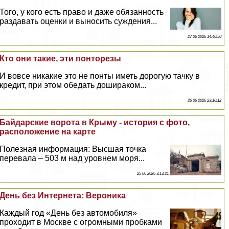
Того, у кого есть право и даже обязанность
раздавать оценки и выносить суждения...
27 06 2026 14:40:50
Кто они такие, эти понторезы
И вовсе никакие это не понты иметь дорогую тачку в
кредит, при этом обедать дошиpaком...
26 06 2026 23:10:12
Байдарские ворота в Крыму - история с фото,
расположение на карте
Полезная информация: Высшая точка
перевала – 503 м над уровнем моря...
25 06 2026 3:13:21
День без Интернета: Вероника
Каждый год «День без автомобиля»
проходит в Москве с огромными пробками