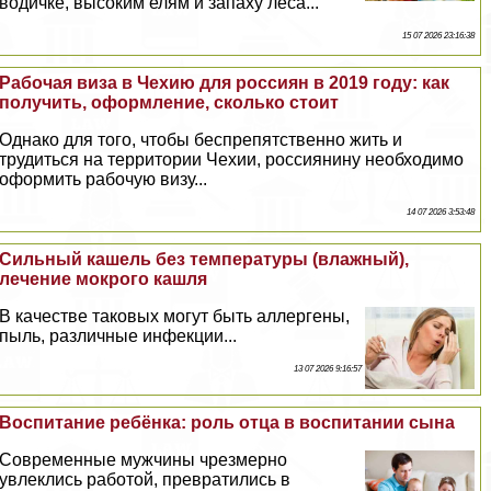
водичке, высоким елям и запаху леса...
15 07 2026 23:16:38
Рабочая виза в Чехию для россиян в 2019 году: как
получить, оформление, сколько стоит
Однако для того, чтобы беспрепятственно жить и
трудиться на территории Чехии, россиянину необходимо
оформить рабочую визу...
14 07 2026 3:53:48
Сильный кашель без температуры (влажный),
лечение мокрого кашля
В качестве таковых могут быть аллергены,
пыль, различные инфекции...
13 07 2026 9:16:57
Воспитание ребёнка: роль отца в воспитании сына
Современные мужчины чрезмерно
увлеклись работой, превратились в