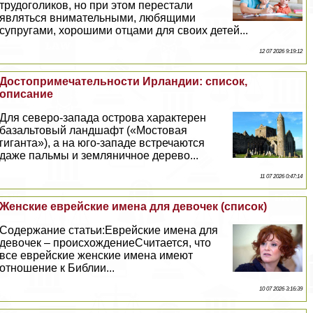
трудоголиков, но при этом перестали
являться внимательными, любящими
супругами, хорошими отцами для своих детей...
12 07 2026 9:19:12
Достопримечательности Ирландии: список,
описание
Для северо-запада острова хаpaктерен
базальтовый ландшафт («Мостовая
гиганта»), а на юго-западе встречаются
даже пальмы и земляничное дерево...
11 07 2026 0:47:14
Женские еврейские имена для девочек (список)
Содержание статьи:Еврейские имена для
девочек – происхождениеСчитается, что
все еврейские женские имена имеют
отношение к Библии...
10 07 2026 3:16:39