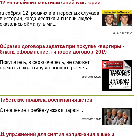
12 величайших мистификаций в истории
ru собрал 12 громких и интересных случаев
в истории, когда десятки и тысячи людей
оказались обманутыми...
09 07 2026 9:21:45
Образец договора задатка при покупке квартиры -
бланк, оформление, типовой договор, 2019
Покупатель, в свою очередь, не сможет
въехать в квартиру до полного расчета...
08 07 2026 2:28:24
Тибетские правила воспитания детей
Отношение к ребёнку «как к царю»...
07 07 2026 1:23:40
11 упражнений для снятия напряжения в шее и