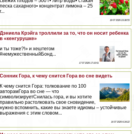
свежих плодов – 500 г• литр воды• стакан
песка сахарного• концентрат лимона – 25
г...
18 07 2026 23:38:55
Дэниела Крэйга троллили за то, что он носит ребенка
в «кенгурушке»
и ты тоже?!» и хештегом
#немужественныйБонд...
17 07 2026 17:10:51
Сонник Гора, к чему снится Гора во сне видеть
К чему снится Гора: толкование по 100
авторамГора во сне — что
символизируетСнилась гора, и вы хотите
правильно растолковать свое сновидение,
нужно вспомнить, какие вы знаете идиомы – устойчивые
выражения с этим словом...
16 07 2026 6:34:22