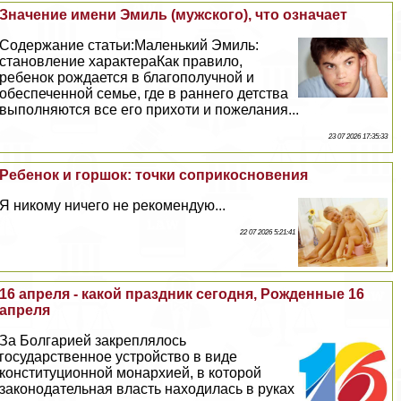
Значение имени Эмиль (мужского), что означает
Содержание статьи:Маленький Эмиль:
становление хаpaктераКак правило,
ребенок рождается в благополучной и
обеспеченной семье, где в раннего детства
выполняются все его прихоти и пожелания...
23 07 2026 17:35:33
Ребенок и горшок: точки соприкосновения
Я никому ничего не рекомендую...
22 07 2026 5:21:41
16 апреля - какой праздник сегодня, Рожденные 16
апреля
За Болгарией закреплялось
государственное устройство в виде
конституционной монархией, в которой
законодательная власть находилась в руках