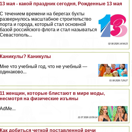
13 мая - какой праздник сегодня, Рожденные 13 мая
С течением времени на берегах бухты
развернулось масштабное строительство
порта и города, который стал основной
базой российского флота и стал называться
Севастополь...
02 08 2026 14:54:23
Каникулы? Каникулы
Мне что учебный год, что не учебный —
одинаково...
01 08 2026 7:29:27
11 женщин, которые блистают в мире моды,
несмотря на физические изъяны
AdMe...
31 07 2026 10:59:14
Как добиться четкой поставленной речи