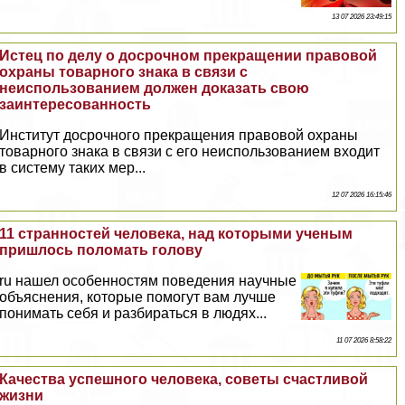
13 07 2026 23:49:15
Истец по делу о досрочном прекращении правовой
охраны товарного знака в связи с
неиспользованием должен доказать свою
заинтересованность
Институт досрочного прекращения правовой охраны
товарного знака в связи с его неиспользованием входит
в систему таких мер...
12 07 2026 16:15:46
11 странностей человека, над которыми ученым
пришлось поломать голову
ru нашел особенностям поведения научные
объяснения, которые помогут вам лучше
понимать себя и разбираться в людях...
11 07 2026 8:58:22
Качества успешного человека, советы счастливой
жизни