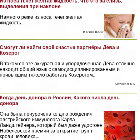
Из носа течет желтая жидкость: что это за слизь,
выделения при наклоне
Намного реже из носа течет желтая
жидкость...
15 07 2026 11:29:30
Смогут ли найти своё счастье партнёры Дева и
Козерог
В таком союзе аккуратная и упорядоченная Дева отлично
находит общий язык с самодисциплинированным и
привыкшим тяжело работать Козерогом...
14 07 2026 11:17:24
Когда день донора в России, Какого числа день
донора
Она была приурочена ко дню рождения
австрийского иммунолога Карла
Ландштейнера, который был даже удостоен
Нобелевской премии за открытие групп
крови человека...