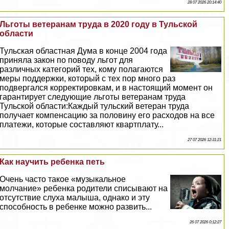
28 07 2026 20:14:40
Льготы ветеранам труда в 2020 году в Тульской
области
Тульская областная Дума в конце 2004 года
приняла закон по поводу льгот для
различных категорий тех, кому полагаются
меры поддержки, который с тех пор много раз
подвергался корректировкам, и в настоящий момент он
гарантирует следующие льготы ветеранам труда
Тульской области:Каждый тульский ветеран труда
получает компенсацию за половину его расходов на все
платежи, которые составляют квартплату...
27 07 2026 12:31:21
Как научить ребенка петь
Очень часто такое «музыкальное
молчание» ребенка родители списывают на
отсутствие слуха малыша, однако и эту
способность в ребенке можно развить...
26 07 2026 0:12:27