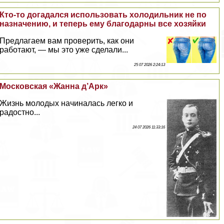
Кто-то догадался использовать холодильник не по
назначению, и теперь ему благодарны все хозяйки
Предлагаем вам проверить, как они
работают, — мы это уже сделали...
25 07 2026 2:24:13
Московская «Жанна д’Арк»
Жизнь молодых начиналась легко и
радостно...
24 07 2026 11:33:16