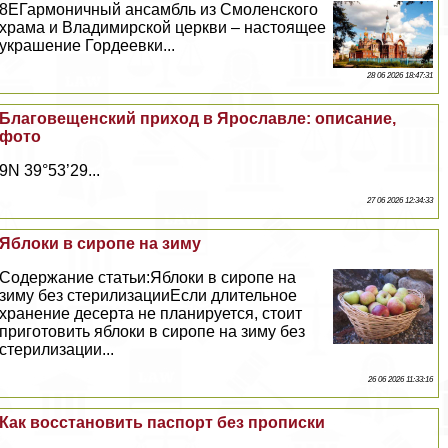
8EГармоничный ансамбль из Смоленского
храма и Владимирской церкви – настоящее
украшение Гордеевки...
28 06 2026 18:47:31
Благовещенский приход в Ярославле: описание,
фото
9N 39°53’29...
27 06 2026 12:34:33
Яблоки в сиропе на зиму
Содержание статьи:Яблоки в сиропе на
зиму без стерилизацииЕсли длительное
хранение десерта не планируется, стоит
приготовить яблоки в сиропе на зиму без
стерилизации...
26 06 2026 11:33:16
Как восстановить паспорт без прописки