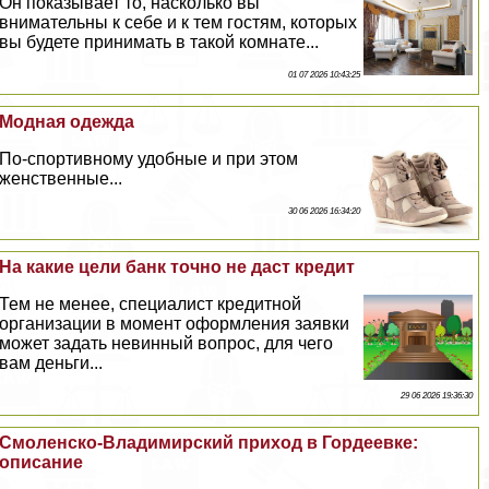
Он показывает то, насколько вы
внимательны к себе и к тем гостям, которых
вы будете принимать в такой комнате...
01 07 2026 10:43:25
Модная одежда
По-спортивному удобные и при этом
женственные...
30 06 2026 16:34:20
На какие цели банк точно не даст кредит
Тем не менее, специалист кредитной
организации в момент оформления заявки
может задать невинный вопрос, для чего
вам деньги...
29 06 2026 19:36:30
Смоленско-Владимирский приход в Гордеевке:
описание