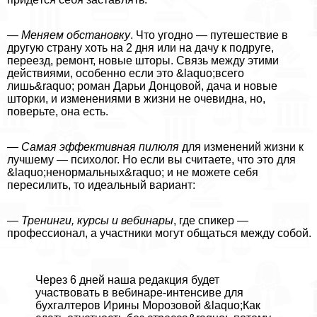
—
Меняем обстановку
. Что угодно — путешествие в
другую страну хоть на 2 дня или на дачу к подруге,
переезд, ремонт, новые шторы. Связь между этими
действиями, особенно если это &laquo;всего
лишь&raquo; роман Дарьи Донцовой, дача и новые
шторки, и изменениями в жизни не очевидна, но,
поверьте, она есть.
—
Самая эффективная пилюля
для изменений жизни к
лучшему — психолог. Но если вы считаете, что это для
&laquo;нeнopмaльных&raquo; и не можете себя
пересилить, то идеальный вариант:
—
Тренинги, курсы и вебинары
, где спикер —
профессионал, а участники могут общаться между собой.
Через 6 дней наша редакция будет
участвовать в вебинаре-интенсиве для
бухгалтеров Ирины Морозовой &laquo;Как