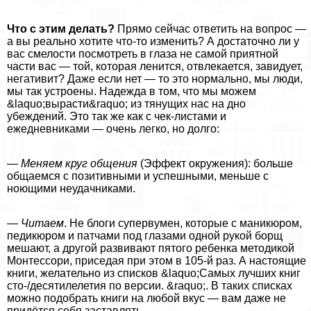
Что с этим делать?
Прямо сейчас ответить на вопрос —
а вы реально хотите что-то изменить? А достаточно ли у
вас смелости посмотреть в глаза не самой приятной
части вас — той, которая ленится, отвлекается, завидует,
негативит? Даже если нет — то это нормально, мы люди,
мы так устроены. Надежда в том, что мы можем
&laquo;вырасти&raquo; из тянущих нас на дно
убеждений. Это так же как с чек-листами и
ежедневниками — очень легко, но долго:
—
Меняем круг общения
(Эффект окружения): больше
общаемся с позитивными и успешными, меньше с
ноющими неудачниками.
—
Читаем
. Не блоги супервумен, которые с маникюром,
педикюром и патчами под глазами одной рукой борщ
мешают, а другой развивают пятого ребенка методикой
Монтессори, приседая при этом в 105-й раз. А настоящие
книги, желательно из списков &laquo;Самых лучших книг
сто-/десятилелетия по версии. &raquo;. В таких списках
можно подобрать книги на любой вкус — вам даже не
придётся себя заставлять.