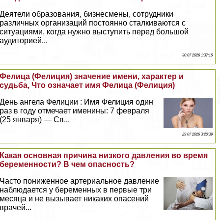
Деятели образования, бизнесмены, сотрудники
различных организаций постоянно сталкиваются с
ситуациями, когда нужно выступить перед большой
аудиторией...
30 07 2026 1:37:16
Фелица (Фелиция) значение имени, хаpaктер и
судьба, Что означает имя Фелица (Фелиция)
День ангела Фелиции : Имя Фелиция один
раз в году отмечает именины: 7 февраля
(25 января) — Св...
29 07 2026 3:20:39
Какая основная причина низкого давления во время
беременности? В чем опасность?
Часто пониженное артериальное давление
наблюдается у беременных в первые три
месяца и не вызывает никаких опасений
врачей...