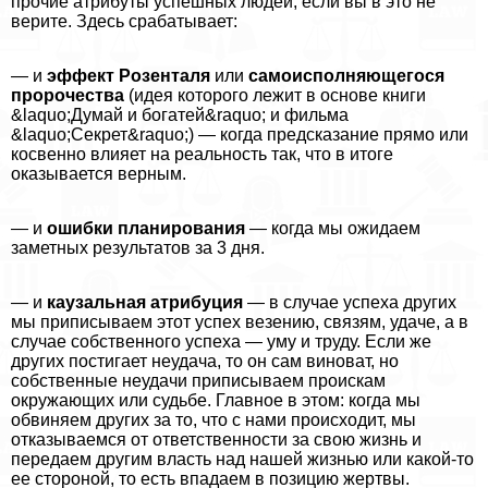
прочие атрибуты успешных людей, если вы в это не
верите. Здесь сpaбатывает:
— и
эффект Розенталя
или
самоисполняющегося
пророчества
(идея которого лежит в основе книги
&laquo;Думай и богатей&raquo; и фильма
&laquo;Секрет&raquo;) — когда предсказание прямо или
косвенно влияет на реальность так, что в итоге
оказывается верным.
— и
ошибки планирования
— когда мы ожидаем
заметных результатов за 3 дня.
— и
каузальная атрибуция
— в случае успеха других
мы приписываем этот успех везению, связям, удаче, а в
случае собственного успеха — уму и труду. Если же
других постигает неудача, то он сам виноват, но
собственные неудачи приписываем проискам
окружающих или судьбе. Главное в этом: когда мы
обвиняем других за то, что с нами происходит, мы
отказываемся от ответственности за свою жизнь и
передаем другим власть над нашей жизнью или какой-то
ее стороной, то есть впадаем в позицию жертвы.