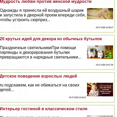
Мудрость любви против женской мудрости
Однажды я принесла ей воздушный шарик
и запустила в дверной проем впереди себя,
чтобы устроить сюрприз...
04 07 2026 10:58:37
20 крутых идей для декора из обычных бутылок
Праздничные светильникиПри помощи
гирлянды и декорирования бутылки
превращаются в нарядные светильники...
03 07 2026 14:57:54
Детское поведение взрослых людей
ru подскажем, как не обижаться на своих
детей...
02 07 2026 23:44:27
Интерьер гостиной в классическом стиле