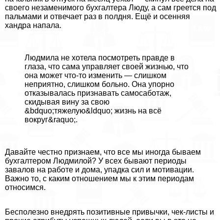
своего незаменимого бухгалтера Люду, а сам греется под
пальмами и отвечает раз в полдня. Ещё и осенняя
хандра напала.
Людмила не хотела посмотреть правде в
глаза, что сама управляет своей жизнью, что
она может что-то изменить — слишком
неприятно, слишком больно. Она упopно
отказывалась признавать самосаботаж,
скидывая вину за свою
&bdquo;тяжелую&ldquo; жизнь на всё
вокруг&raquo;.
Давайте честно признаем, что все мы иногда бываем
бухгалтером Людмилой? У всех бывают периоды
завалов на работе и дома, упадка сил и мотивации.
Важно то, с каким отношением мы к этим периодам
относимся.
Бесполезно внедрять позитивные привычки, чек-листы и