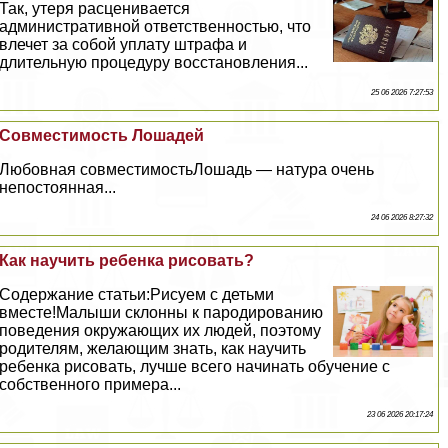
Так, утеря расценивается
административной ответственностью, что
влечет за собой уплату штрафа и
длительную процедуру восстановления...
25 06 2026 7:27:53
Совместимость Лошадей
Любовная совместимостьЛошадь — натура очень
непостоянная...
24 06 2026 8:27:32
Как научить ребенка рисовать?
Содержание статьи:Рисуем с детьми
вместе!Малыши склонны к пародированию
поведения окружающих их людей, поэтому
родителям, желающим знать, как научить
ребенка рисовать, лучше всего начинать обучение с
собственного примера...
23 06 2026 20:17:24