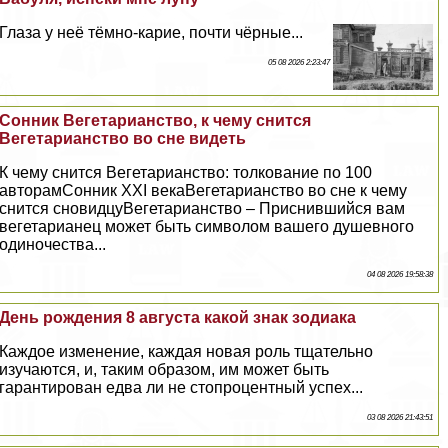
Глаза у неё тёмно-карие, почти чёрные...
05 08 2026 2:23:47
Сонник Вегетарианство, к чему снится
Вегетарианство во сне видеть
К чему снится Вегетарианство: толкование по 100
авторамСонник XXI векаВегетарианство во сне к чему
снится сновидцуВегетарианство – Приснившийся вам
вегетарианец может быть символом вашего душевного
одиночества...
04 08 2026 19:58:38
День рождения 8 августа какой знак зодиака
Каждое изменение, каждая новая роль тщательно
изучаются, и, таким образом, им может быть
гарантирован едва ли не стопроцентный успех...
03 08 2026 21:43:51