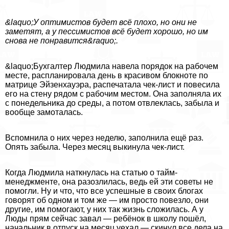
&laquo;У оптимистов будет всё плохо, но они не
заметят, а у пессимистов всё будет хорошо, но им
снова не понравится&raquo;.
&laquo;Бухгалтер Людмила навела порядок на рабочем
месте, распланировала день в красивом блокноте по
матрице Эйзенхауэра, распечатала чек-лист и повесила
его на стену рядом с рабочим местом. Она заполняла их
с понедельника до среды, а потом отвлеклась, забыла и
вообще замоталась.
Вспомнила о них через неделю, заполнила ещё раз.
Опять забыла. Через месяц выкинула чек-лист.
Когда Людмила наткнулась на статью о тайм-
менеджменте, она разозлилась, ведь ей эти советы не
помогли. Ну и что, что все успешные в своих блогах
говорят об одном и том же — им просто повезло, они
другие, им помогают, у них так жизнь сложилась. А у
Люды прям сейчас завал — ребёнок в школу пошёл,
начальник в отпуск на месяц уехал — скинул все дела на