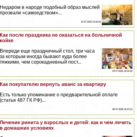
Недаром в народе подобный образ мыслей
прозвали «самоедством»...
10 07 2026 15:43:26
Как после праздника не оказаться на больничной
койке
Впереди еще праздничный стол, три часа
за которым иногда бывают куда более
тяжкими, чем сорокадневный пост...
09 07 2026 18:16:52
Как покупателю вернуть аванс за квартиру
Есть только упоминание о предварительной оплате
(статья 487 ГК РФ)...
08 07 2026 16:47:21
Лечение ринита у взрослых и детей: как и чем лечить
в домашних условиях