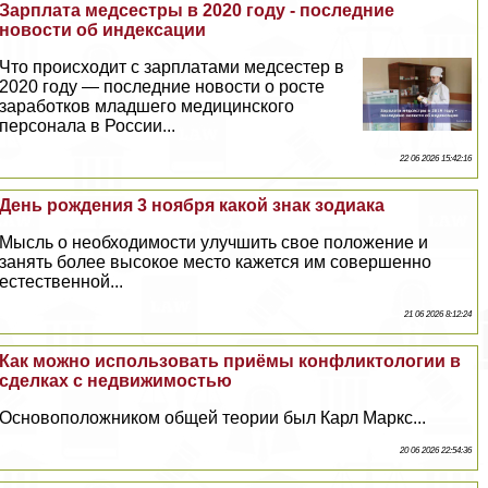
Зарплата медсестры в 2020 году - последние
новости об индексации
Что происходит с зарплатами медсестер в
2020 году — последние новости о росте
заработков младшего медицинского
персонала в России...
22 06 2026 15:42:16
День рождения 3 ноября какой знак зодиака
Мысль о необходимости улучшить свое положение и
занять более высокое место кажется им совершенно
естественной...
21 06 2026 8:12:24
Как можно использовать приёмы конфликтологии в
сделках с недвижимостью
Основоположником общей теории был Карл Маркс...
20 06 2026 22:54:36