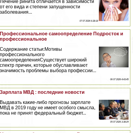
Лечение ринита отличается в зависимости
от его вида и степени запущенности
заболевания...
07 07 2026 6:38:18
Профессиональное самоопределение Подросток и
профессиональное
Содержание статьи:Мотивы
профессионального
самоопределенияСуществует широкий
спектр причин, которые обуславливают
значимость проблемы выбора профессии...
06 07 2026 4:43:45
Зарплата МВД : последние новости
Выдавать какие-либо прогнозы зарплате
МВД в 2019 году не имеет особого смысла,
пока не принят федеральный бюджет...
05 07 2026 3:38:29