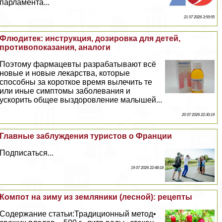
парламента...
21 07 2026 3:59:55
Флюдитек: инструкция, дозировка для детей,
противопоказания, аналоги
Поэтому фармацевты разpaбатывают всё
новые и новые лекарства, которые
способны за короткое время вылечить те
или иные симптомы заболевания и
ускорить общее выздоровление малышей...
20 07 2026 22:30:19
Главные заблуждения туристов о Франции
Подписаться...
19 07 2026 22:48:18
Компот на зиму из земляники (лесной): рецепты
Содержание статьи:Традиционный метод•