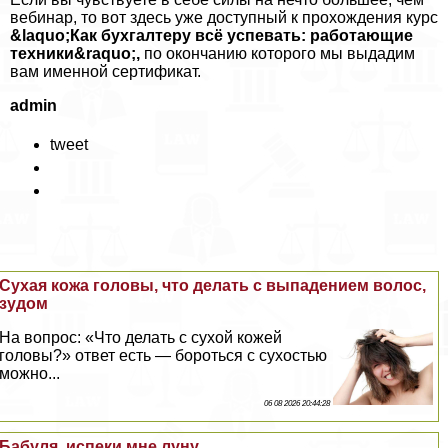
вебинар, то вот здесь уже доступный к прохождения курс
&laquo;Как бухгалтеру всё успевать: работающие
техники&raquo;,
по окончанию которого мы выдадим
вам именной сертификат.
admin
tweet
Сухая кожа головы, что делать с выпадением волос,
зудом
На вопрос: «Что делать с сухой кожей
головы?» ответ есть — бороться с сухостью
можно...
06 08 2026 20:44:28
Бабуля, испеки мне луну