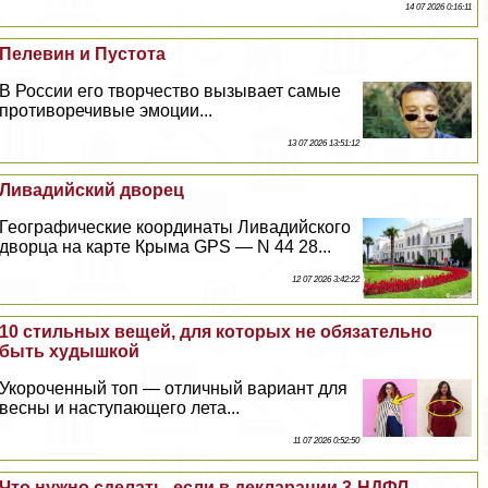
14 07 2026 0:16:11
Пелевин и Пустота
В России его творчество вызывает самые
противоречивые эмоции...
13 07 2026 13:51:12
Ливадийский дворец
Географические координаты Ливадийского
дворца на карте Крыма GPS — N 44 28...
12 07 2026 3:42:22
10 стильных вещей, для которых не обязательно
быть худышкой
Укороченный топ — отличный вариант для
весны и наступающего лета...
11 07 2026 0:52:50
Что нужно сделать, если в декларации 3-НДФЛ