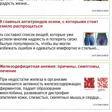
радость жизни...
19 07 2026 21:28:56
9 главных антитрендов осени, с которыми стоит
смело распрощаться
ru составил список вещей, которые уже
успели многим надоесть и потерять свою
былую популярность, чтобы вы могли
избежать ошибок и одеваться комфортно и стильно...
18 07 2026 18:48:32
Железодефицитная анемия: причины, симптомы,
лечение
При недостатке железа в организме
понижается активность железосодержащих
ферментов, падает образование
миоглобина, развивается дистрофия
эпителия кожи, слизистых, скелетных мышц и сердца...
17 07 2026 6:58:54