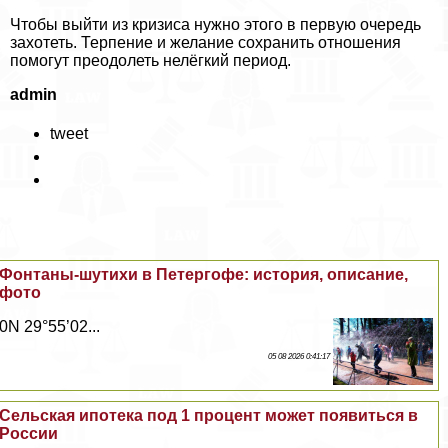
Чтобы выйти из кризиса нужно этого в первую очередь
захотеть. Терпение и желание сохранить отношения
помогут преодолеть нелёгкий период.
admin
tweet
Фонтаны-шутихи в Петергофе: история, описание,
фото
0N 29°55’02...
05 08 2026 0:41:17
Сельская ипотека под 1 процент может появиться в
России