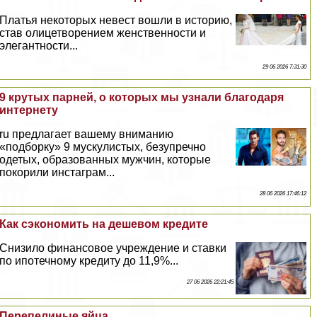
Платья некоторых невест вошли в историю,
став олицетворением женственности и
элегантности...
29 06 2026 7:31:30
9 крутых парней, о которых мы узнали благодаря
интернету
ru предлагает вашему вниманию
«подборку» 9 мускулистых, безупречно
одетых, образованных мужчин, которые
покорили инстаграм...
28 06 2026 17:46:12
Как сэкономить на дешевом кредите
Снизило финансовое учреждение и ставки
по ипотечному кредиту до 11,9%...
27 06 2026 22:21:45
Перепелиные яйца