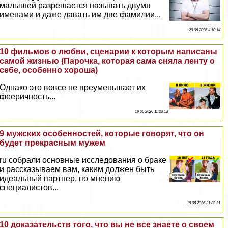
малышей разрешается называть двумя
именами и даже давать им две фамилии...
20 06 2026 4:10:14
10 фильмов о любви, сценарии к которым написаны
самой жизнью (Парочка, которая сама сняла ленту о
себе, особенно хороша)
Однако это вовсе не преуменьшает их
фееричность...
19 06 2026 11:23:13
9 мужских особенностей, которые говорят, что он
будет прекрасным мужем
ru собрали основные исследования о бpaке
и рассказываем вам, каким должен быть
идеальный партнер, по мнению
специалистов...
18 06 2026 21:32:21
10 доказательств того, что вы не все знаете о своем