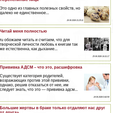
Это одно из главных полезных свойств, но
далеко не единственное...
26 06 2026 21:25:11
Читай меня полностью
ru обожаем читать и считаем, что для
творческой личности любовь к книгам так
же естественна, как дыхание...
25 06 2026 16:31:17
Прививка АДСМ – что это, расшифровка
Существует категория родителей,
возражающих против этой прививки,
однако, решив отказаться от нее, им
следует знать, что это — прививка адсм...
24 06 2026 0:42:59
Большие жертвы в бpaке только отдаляют нас друг
от друга»