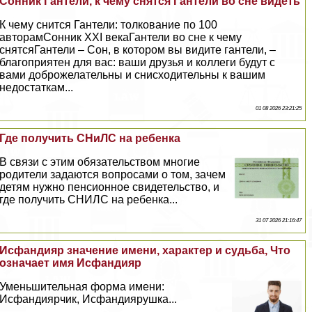
Сонник Гантели, к чему снятся Гантели во сне видеть
К чему снится Гантели: толкование по 100
авторамСонник XXI векаГантели во сне к чему
снятсяГантели – Сон, в котором вы видите гантели, –
благоприятен для вас: ваши друзья и коллеги будут с
вами доброжелательны и снисходительны к вашим
недостаткам...
01 08 2026 23:21:25
Где получить СНиЛС на ребенка
В связи с этим обязательством многие
родители задаются вопросами о том, зачем
детям нужно пенсионное свидетельство, и
где получить СНИЛС на ребенка...
31 07 2026 21:16:47
Исфандияр значение имени, хаpaктер и судьба, Что
означает имя Исфандияр
Уменьшительная форма имени:
Исфандиярчик, Исфандиярушка...