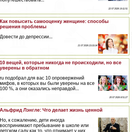
22 07 2026 19:11:51
Как повысить самооценку женщине: способы
решения проблемы
Довести до депрессии...
21 07 2026 23:33:34
10 вещей, которые никогда не происходили, но все
уверены в обратном
ru подобрал для вас 10 опровержений
мифов, в которых вы были уверены на все
100 %, а они оказались неправдой...
20 07 2026 8:51:27
Альфрид Лэнгле: Что делает жизнь ценной
Но, к сожалению, дети иногда
воспринимают пребывание в школе или
детском саду как то, что отнимает у них