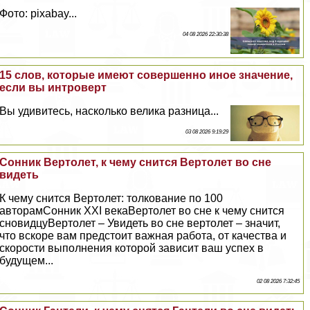
Фото: pixabay...
04 08 2026 22:30:38
15 слов, которые имеют совершенно иное значение,
если вы интроверт
Вы удивитесь, насколько велика разница...
03 08 2026 9:19:29
Сонник Вертолет, к чему снится Вертолет во сне
видеть
К чему снится Вертолет: толкование по 100
авторамСонник XXI векаВертолет во сне к чему снится
сновидцуВертолет – Увидеть во сне вертолет – значит,
что вскоре вам предстоит важная работа, от качества и
скорости выполнения которой зависит ваш успех в
будущем...
02 08 2026 7:32:45