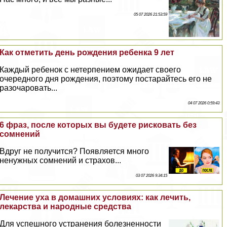
05 07 2026 21:53:59
Как отметить день рождения ребенка 9 лет
Каждый ребенок с нетерпением ожидает своего
очередного дня рождения, поэтому постарайтесь его не
разочаровать...
04 07 2026 0:59:43
6 фраз, после которых вы будете рисковать без
сомнений
Вдруг не получится? Появляется много
ненужных сомнений и страхов...
03 07 2026 9:34:15
Лечение уха в домашних условиях: как лечить,
лекарства и народные средства
Для успешного устранения болезненности