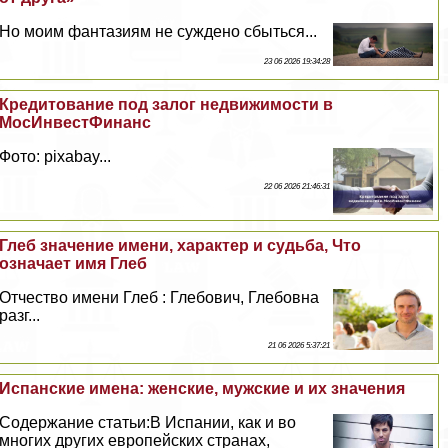
Но моим фантазиям не суждено сбыться...
23 06 2026 19:34:28
Кредитование под залог недвижимости в
МосИнвестФинанс
Фото: pixabay...
22 06 2026 21:46:31
Глеб значение имени, хаpaктер и судьба, Что
означает имя Глеб
Отчество имени Глеб : Глебович, Глебовна
разг...
21 06 2026 5:37:21
Испанские имена: женские, мужские и их значения
Содержание статьи:В Испании, как и во
многих других европейских странах,