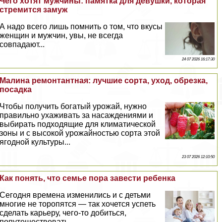
Чего хотят мужчины: памятка для дeвyшки, которая
стремится замуж
А надо всего лишь помнить о том, что вкусы
женщин и мужчин, увы, не всегда
совпадают...
24 07 2026 16:17:30
Малина ремонтантная: лучшие сорта, уход, обрезка,
посадка
Чтобы получить богатый урожай, нужно
правильно ухаживать за насаждениями и
выбирать подходящие для климатической
зоны и с высокой урожайностью сорта этой
ягодной культуры...
23 07 2026 12:10:50
Как понять, что семье пора завести ребенка
Сегодня времена изменились и с детьми
многие не торопятся — так хочется успеть
сделать карьеру, чего-то добиться,
попутешествовать...