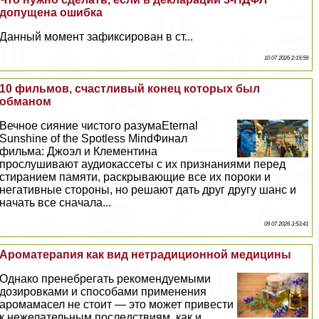
допущена ошибка
Данный момент зафиксирован в ст...
10 07 2026 2:19:59
10 фильмов, счастливый конец которых был
обманом
Вечное сияние чистого разумаEternal
Sunshine of the Spotless MindФинал
фильма: Джоэл и Клементина
прослушивают аудиокассеты с их признаниями перед
стиранием памяти, раскрывающие все их пороки и
негативные стороны, но решают дать друг другу шанс и
начать все сначала...
09 07 2026 3:53:41
Ароматерапия как вид нетрадиционной медицины
Однако пренебрегать рекомендуемыми
дозировками и способами применения
аромамасел не стоит — это может привести
к нежелательным последствиям, как и