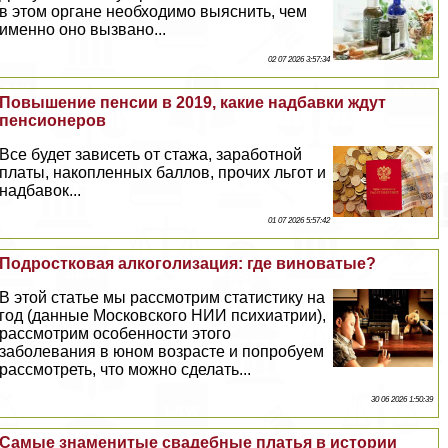
в этом органе необходимо выяснить, чем
именно оно вызвано...
02 07 2026 3:57:34
Повышение пенсии в 2019, какие надбавки ждут
пенсионеров
Все будет зависеть от стажа, заработной
платы, накопленных баллов, прочих льгот и
надбавок...
01 07 2026 5:57:42
Подростковая алкоголизация: где виноватые?
В этой статье мы рассмотрим статистику на
год (данные Московского НИИ психиатрии),
рассмотрим особенности этого
заболевания в юном возрасте и попробуем
рассмотреть, что можно сделать...
30 06 2026 1:50:39
Самые знаменитые свадебные платья в истории