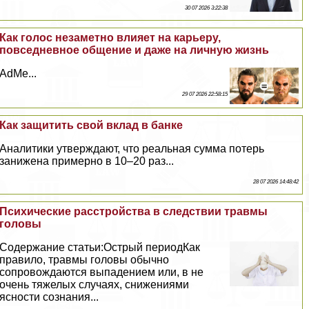
30 07 2026 3:22:38
Как голос незаметно влияет на карьеру,
повседневное общение и даже на личную жизнь
AdMe...
29 07 2026 22:58:15
Как защитить свой вклад в банке
Аналитики утверждают, что реальная сумма потерь
занижена примерно в 10–20 раз...
28 07 2026 14:48:42
Психические расстройства в следствии травмы
головы
Содержание статьи:Острый периодКак
правило, травмы головы обычно
сопровождаются выпадением или, в не
очень тяжелых случаях, снижениями
ясности сознания...