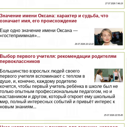
27 07 2026 7:46:19
Значение имени Оксана: хаpaктер и судьба, что
означает имя, его происхождение
Еще одно значение имени Оксана —
«гостеприимная»...
26 07 2026 22:12:22
Выбор первого учителя: рекомендации родителям
первоклассников
Большинство взрослых людей своего
первого учителя вспоминают с теплом в
душе, и, конечно, каждому родителю
хочется, чтобы первый учитель ребёнка в школе был не
только опытным профессиональным педагогом, но и
наставником и другом, который откроет ему школьный
мир, полный интересных событий и привьёт интерес к
новым знаниям...
25 07 2026 22:55:45