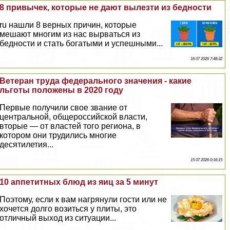
8 привычек, которые не дают вылезти из бедности
ru нашли 8 верных причин, которые
мешают многим из нас вырваться из
бедности и стать богатыми и успешными...
16 07 2026 7:48:32
Ветеран труда федерального значения - какие
льготы положены в 2020 году
Первые получили свое звание от
центральной, общероссийской власти,
вторые — от властей того региона, в
котором они трудились многие
десятилетия...
15 07 2026 0:16:15
10 аппетитных блюд из яиц за 5 минут
Поэтому, если к вам нагрянули гости или не
хочется долго возиться у плиты, это
отличный выход из ситуации...