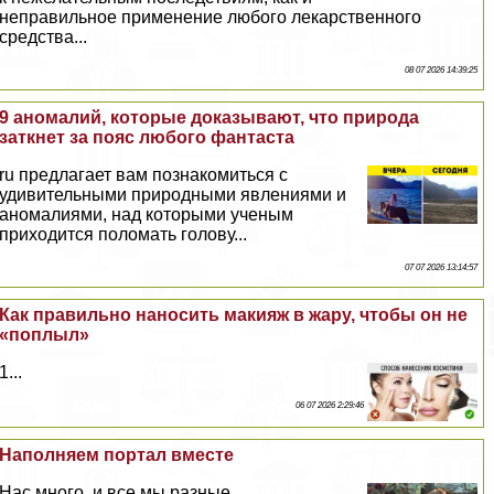
неправильное применение любого лекарственного
средства...
08 07 2026 14:39:25
9 аномалий, которые доказывают, что природа
заткнет за пояс любого фантаста
ru предлагает вам познакомиться с
удивительными природными явлениями и
аномалиями, над которыми ученым
приходится поломать голову...
07 07 2026 13:14:57
Как правильно наносить макияж в жару, чтобы он не
«поплыл»
1...
06 07 2026 2:29:46
Наполняем портал вместе
Нас много, и все мы разные...