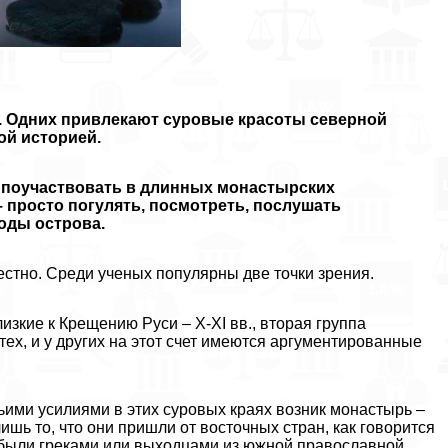
м. Одних привлекают суровые красоты северной
ой историей.
, поучаствовать в длинных монастырских
– просто погулять, посмотреть, послушать
оды острова.
естно. Среди ученых популярны две точки зрения.
изкие к Крещению Руси – X-XI вв., вторая группа
 тех, и у других на этот счет имеются аргументированные
чьими усилиями в этих суровых краях возник монастырь –
ишь то, что они пришли от восточных стран, как говорится
ые были греками или выходцами из южной православной