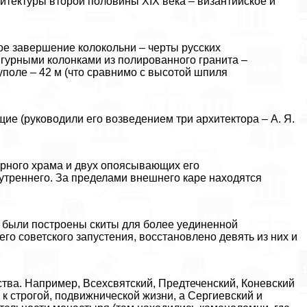
итектуры второй половины XIX века – византийское и
ое завершение колокольни – черты русских
игурными колонками из полированного гранита –
куполе – 42 м (что сравнимо с высотой шпиля
е (руководили его возведением три архитектора – А. Я.
орного храма и двух опоясывающих его
нутреннего. За пределами внешнего каре находятся
 были построены скиты для более уединенной
го советского запустения, восстановлено девять из них и
ства. Например, Всехсвятский, Предтеченский, Коневский
к строгой, подвижнической жизни, а Сергиевский и