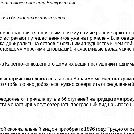
дет также радость Воскресенья
 всю безропотность креста.
перь становится понятным, почему самые ранние архитектур
х встречают путешественников уже на причале – Благове
ка добирались на остров с большими трудностями, чем сейч
стоящему морскими штормами), и счастливые валаамские г
из Каретно-конюшенного дома их вещи послушники поднимали
к исторически сложилось, что на Валааме множество храмо
го чтобы до них добраться, нужно совершить определенный 
еодолев от причала путь в 66 ступеней на тридцатиметров
сти монастыря могут созерцать прекрасный вид на Спасо-
ой окончательный вид он приобрел к 1896 году. Трудно опр