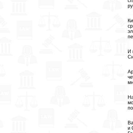
сп
ру
Ки
ср
эл
пе
И 
Си
Ар
че
мн
На
мо
по
Ва
и 