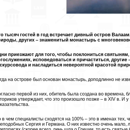
о тысяч гостей в год встречает дивный остров Валаа
рироды, других – знаменитый монастырь с многовеков
дни приезжают для того, чтобы поклониться святыням
гослужениях, исповедоваться и причаститься, другие 
скурсовода и насладиться невероятной красотой прир
гда на острове был основан монастырь, доподлинно не изв
гласно первой из них, обитель была создана во времена, бл
ториков утверждает, что это произошло позже – в XIV в. И у
казательства.
 в чем специалисты сходятся на 100% – это в именах тех, 
еподобных Сергия и Германа. О них известно очень мало, л
летописях (скорее всего, речь шла о Греции, то есть свят