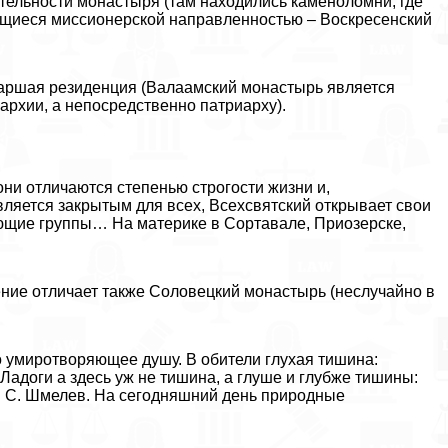
тельности монастыря (там находились каменоломни, где
ающиеся миссионерской направленностью – Воскресенский
иаршая резиденция (Валаамский монастырь является
архии, а непосредственно патриарху).
 они отличаются степенью строгости жизни и,
является закрытым для всех, Всехсвятский открывает свои
ющие группы… На материке в Сортавале, Приозерске,
ние отличает также Соловецкий монастырь (неслучайно в
но умиротворяющее душу. В обители глухая тишина:
адоги а здесь уж не тишина, а глуше и глубже тишины:
И. С. Шмелев. На сегодняшний день природные