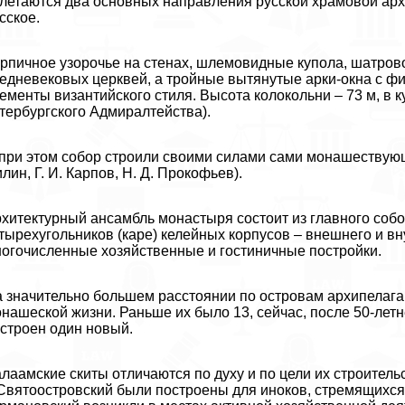
летаются два основных направления русской храмовой арх
сское.
рпичное узорочье на стенах, шлемовидные купола, шатров
едневековых церквей, а тройные вытянутые арки-окна с ф
ементы византийского стиля. Высота колокольни – 73 м, в 
тербургского Адмиралтейства).
при этом собор строили своими силами сами монашествующи
лин, Г. И. Карпов, Н. Д. Прокофьев).
хитектурный ансамбль монастыря состоит из главного соб
тырехугольников (каре) келейных корпусов – внешнего и в
огочисленные хозяйственные и гостиничные постройки.
 значительно большем расстоянии по островам архипелага
нашеской жизни. Раньше их было 13, сейчас, после 50-летне
строен один новый.
лаамские скиты отличаются по духу и по цели их строитель
Святоостровский были построены для иноков, стремящихся 