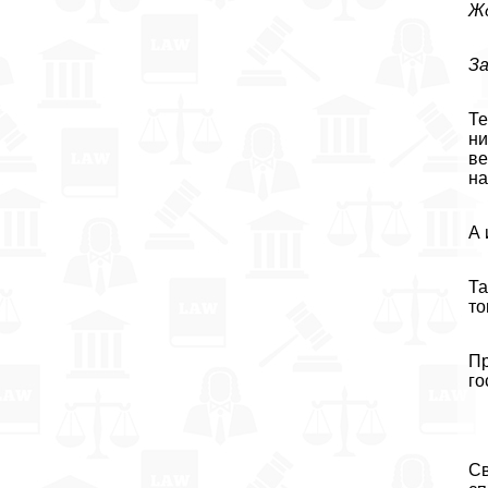
Ж
За
Те
ни
ве
на
А 
Та
то
Пр
го
Св