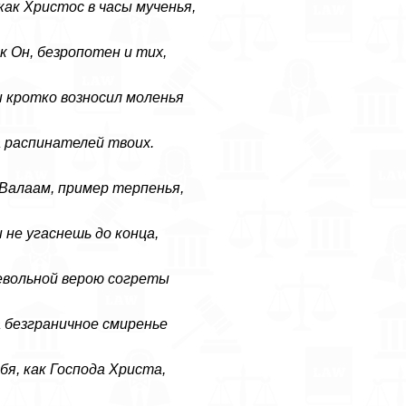
как Христос в часы мученья,
к Он, безропотен и тих,
 кротко возносил моленья
 распинателей твоих.
Валаам, пример терпенья,
 не угаснешь до конца,
вольной верою согреты
 безграничное смиренье
бя, как Господа Христа,