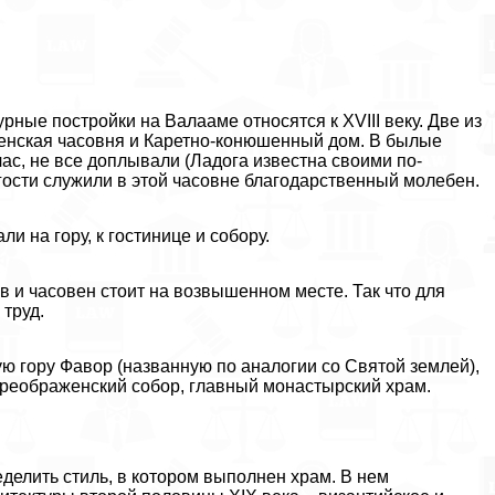
ные постройки на Валааме относятся к XVIII веку. Две из
щенская часовня и Каретно-конюшенный дом. В былые
ас, не все доплывали (Ладога известна своими по-
ости служили в этой часовне благодарственный молебен.
 на гору, к гостинице и собору.
в и часовен стоит на возвышенном месте. Так что для
труд.
ую гору Фавор (названную по аналогии со Святой землей),
Преображенский собор, главный монастырский храм.
еделить стиль, в котором выполнен храм. В нем