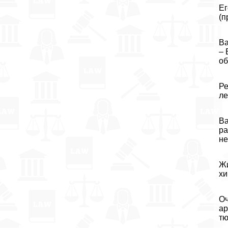
Ег
(п
Ва
– 
об
Ре
ле
Ва
ра
не
Жи
хи
Оч
ар
тю