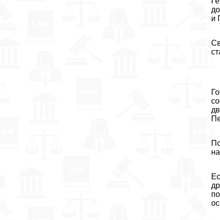
Ге
до
и 
Св
ст
Го
со
дв
Пе
По
на
Ес
др
по
ос