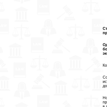
Ст
п
О
бо
эк
Ко
Со
ис
до
Но
пр
в 