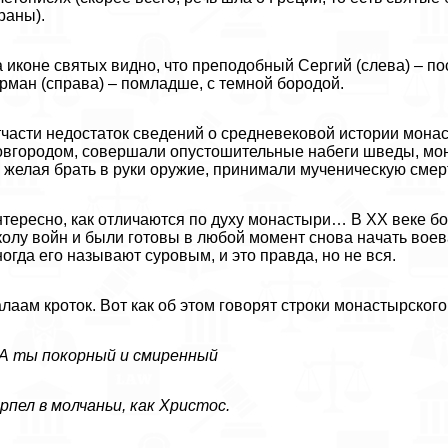
раны).
 иконе святых видно, что преподобный Сергий (слева) – по
рман (справа) – помладше, с темной бородой.
части недостаток сведений о средневековой истории монаст
вгородом, совершали опустошительные набеги шведы, мон
 желая брать в руки оружие, принимали мученическую cмep
тересно, как отличаются по духу монастыри… В XX веке 
олу войн и были готовы в любой момент снова начать воева
огда его называют суровым, и это правда, но не вся.
лаам кроток. Вот как об этом говорят строки монастырского
А ты покорный и смиренный
рпел в молчаньи, как Христос.