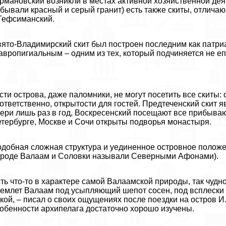
рмановский возникли в местах активной хозяйственной дея
бывали красный и серый гранит) есть также скиты, отлич
Гефсиманский.
ято-Владимирский скит был построен последним как патр
авропигиальным – одним из тех, который подчиняется не еп
сти острова, даже паломники, не могут посетить все скиты:
ответственно, открытости для гостей. Предтеченский скит 
ери лишь раз в год, Воскресенский посещают все прибыва
тербурге, Москве и Сочи открыты подворья монастыря.
добная сложная структура и уединенное островное положе
роде Валаам и Соловки называли Северными Афонами).
ть что-то в хаpaктере самой Валаамской природы, так чуд
емлет Валаам под усыпляющий шепот сосен, под всплески Л
кой, – писал о своих ощущениях после поездки на остров 
обенности архипелага достаточно хорошо изучены.