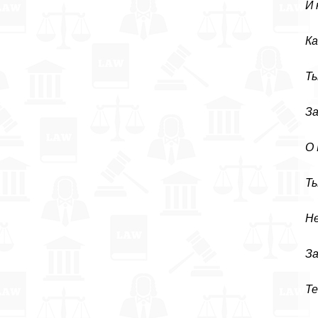
И 
Ка
Ты
За
О 
Ты
Не
За
Те