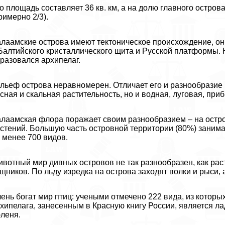
о площадь составляет 36 кв. км, а на долю главного остров
римерно 2/3).
лаамские острова имеют тектоническое происхождение, он
Балтийского кристаллического щита и Русской платформы.
разовался архипелаг.
льеф острова неравномерен. Отличает его и разнообразие
сная и скальная растительность, но и водная, луговая, при
лаамская флора поражает своим разнообразием – на остро
стений. Большую часть островной территории (80%) занимает
 менее 700 видов.
вотный мир дивных островов не так разнообразен, как рас
щников. По льду изредка на острова заходят волки и рыси, 
ень богат мир птиц: учеными отмечено 222 вида, из которы
хипелага, занесенным в Красную книгу России, является л
леня.