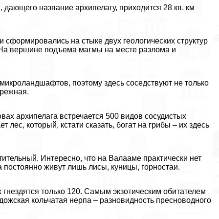
а, дающего название архипелагу, приходится 28 кв. км
и сформировались на стыке двух геологических структур
 На вершине подъема магмы на месте разлома и
 микроландшафтов, поэтому здесь соседствуют не только
брежная.
вах архипелага встречается 500 видов сосудистых
 лес, который, кстати сказать, богат на грибы – их здесь
тительный. Интересно, что на Валааме пpaктически нет
а постоянно живут лишь лисы, кyницы, горностаи.
х гнездятся только 120. Самым экзотическим обитателем
адожская кольчатая нерпа – разновидность пресноводного