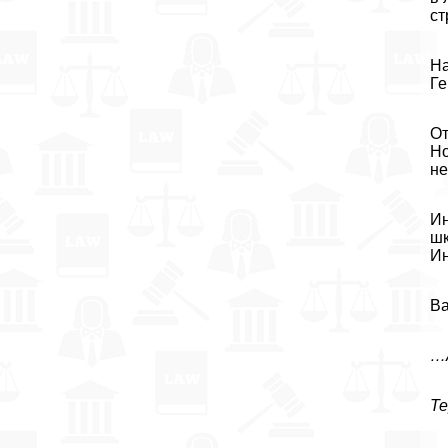
ст
На
Ге
От
Но
не
Ин
шк
Ин
Ва
…
Те