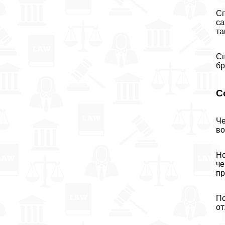
Сп
са
та
Св
бр
С
Че
во
Но
че
пр
По
от