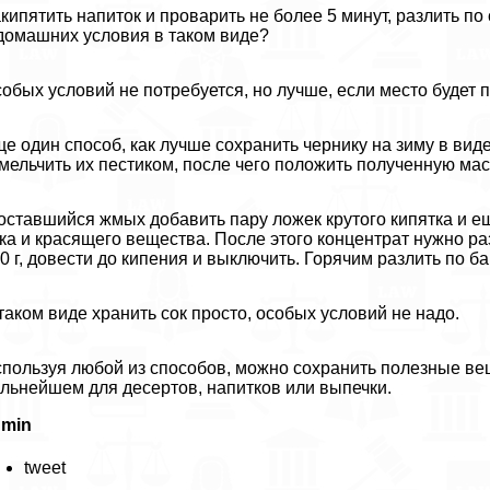
кипятить напиток и проварить не более 5 минут, разлить по
домашних условия в таком виде?
обых условий не потребуется, но лучше, если место будет
е один способ, как лучше сохранить чернику на зиму в вид
мельчить их пестиком, после чего положить полученную мас
оставшийся жмых добавить пару ложек крутого кипятка и е
ка и красящего вещества. После этого концентрат нужно раз
0 г, довести до кипения и выключить. Горячим разлить по 
таком виде хранить сок просто, особых условий не надо.
пользуя любой из способов, можно сохранить полезные вещ
льнейшем для десертов, напитков или выпечки.
dmin
tweet