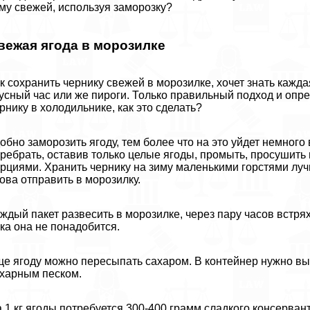
му свежей, используя заморозку?
вежая ягода в морозилке
к сохранить чернику свежей в морозилке, хочет знать кажда
усный час или же пироги. Только правильный подход и оп
рнику в холодильнике, как это сделать?
обно заморозить ягоду, тем более что на это уйдет немног
ребрать, оставив только целые ягоды, промыть, просушить
рциями. Хранить чернику на зиму маленькими горстями луч
ова отправить в морозилку.
ждый пакет развесить в морозилке, через пару часов встрях
ка она не понадобится.
е ягоду можно пересыпать сахаром. В контейнер нужно в
харным песком.
 1 кг ягоды потребуется 300-400 грамм сладкого консервант