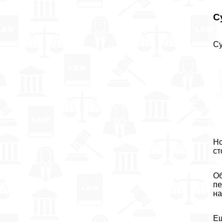
С
Су
Но
ст
Об
пе
на
Ещ