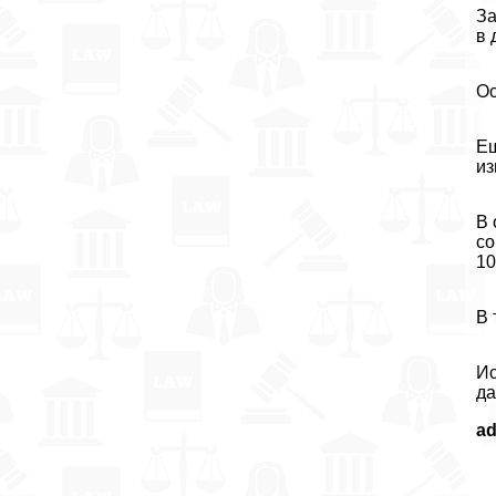
За
в 
Ос
Ещ
из
В 
со
10
В 
Ис
да
a