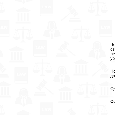
Че
св
ле
ур
Но
д
Од
С