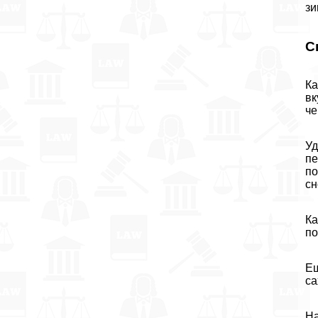
зи
С
Ка
вк
че
Уд
пе
по
сн
Ка
по
Ещ
са
На