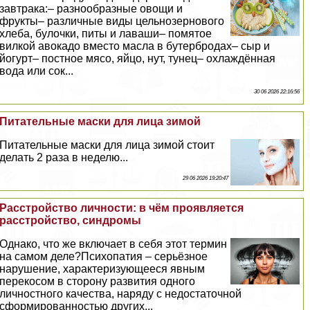
завтpaка:– разнообразные овощи и
фрукты– различные виды цельнозернового
хлеба, булочки, питы и лаваши– помятое
вилкой авокадо вместо масла в бутербродах– сыр и
йогурт– постное мясо, яйцо, нут, тунец– охлаждённая
вода или сок...
30 06 2026 22:16:56
Питательные маски для лица зимой
Питательные маски для лица зимой стоит
делать 2 раза в неделю...
29 06 2026 19:20:47
Расстройство личности: в чём проявляется
расстройство, синдромы
Однако, что же включает в себя этот термин
на самом деле?Психопатия – серьёзное
нарушение, хаpaктеризующееся явным
перекосом в сторону развития одного
личностного качества, наряду с недостаточной
сформированностью других...