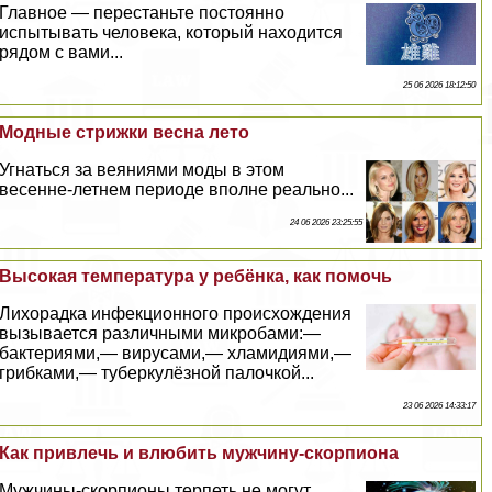
Главное — перестаньте постоянно
испытывать человека, который находится
рядом с вами...
25 06 2026 18:12:50
Модные стрижки весна лето
Угнаться за веяниями моды в этом
весенне-летнем периоде вполне реально...
24 06 2026 23:25:55
Высокая температура у ребёнка, как помочь
Лихорадка инфекционного происхождения
вызывается различными микробами:—
бактериями,— вирусами,— xлaмидиями,—
грибками,— туберкулёзной палочкой...
23 06 2026 14:33:17
Как привлечь и влюбить мужчину-скорпиона
Мужчины-скорпионы терпеть не могут