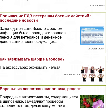
26 07 2026 2:49:53
Повышение ЕДВ ветеранам боевых действий :
последние новости
ЗаконодательствоВместе с ростом
инфляции была проиндексирована и
пенсия для ветеранов и денежное
довольствие военнослужащих...
25 07 2026 14:34:16
Как завязывать шарф на голове?
На аксессуарах экономить нельзя...
24 07 2026 20:32:15
Варенье из лепестков шиповника, рецепт
Природные антиоксиданты, содержащиеся
в шиповнике, замедляют процессы
старения клеток, делая кожу мягче и