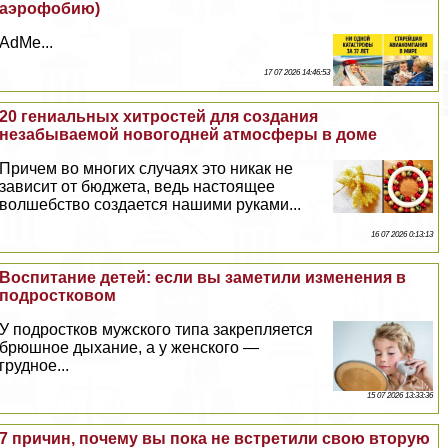
аэрофобию)
AdMe...
17 07 2026 14:46:53
20 гениальных хитростей для создания
незабываемой новогодней атмосферы в доме
Причем во многих случаях это никак не
зависит от бюджета, ведь настоящее
волшебство создается нашими руками...
16 07 2026 0:13:13
Воспитание детей: если вы заметили изменения в
подростковом
У подростков мужского типа закрепляется
брюшное дыхание, а у женского —
грудное...
15 07 2026 13:33:36
7 причин, почему вы пока не встретили свою вторую