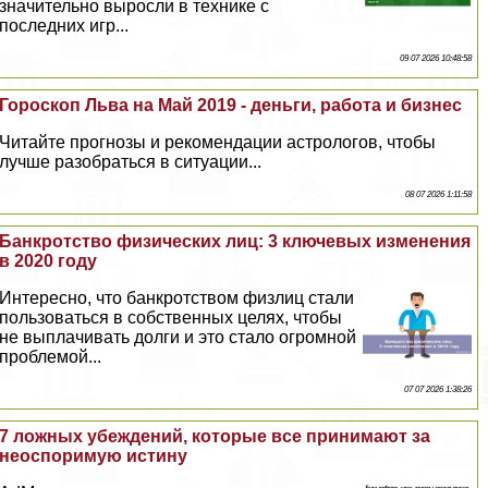
значительно выросли в технике с
последних игр...
09 07 2026 10:48:58
Гороскоп Льва на Май 2019 - деньги, работа и бизнес
Читайте прогнозы и рекомендации астрологов, чтобы
лучше разобраться в ситуации...
08 07 2026 1:11:58
Банкротство физических лиц: 3 ключевых изменения
в 2020 году
Интересно, что банкротством физлиц стали
пользоваться в собственных целях, чтобы
не выплачивать долги и это стало огромной
проблемой...
07 07 2026 1:38:26
7 ложных убеждений, которые все принимают за
неоспоримую истину