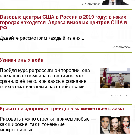
04 08 2026 9:20:33
Визовые центры США в России в 2019 году: в каких
городах находятся, Адреса визовых центров США в
РФ
Давайте рассмотрим каждый из них...
03 08 2026 3:58:44
Узники иных войн
Пройдя курс регрессивной терапии, она
внезапно вспомнила о той тайне, что
хранило её тело, врываясь в сознание
психосоматическими расстройствами...
02 08 2026 17:36:14
Красота и здоровье: тренды в макияже осень-зима
Рисовать нужно стрелки, причём любые —
как широкие, так и тоненькие
межресничные...