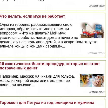
28 06 2026 6:10:28
Что делать, если муж не работает
Одна из героинь, рассказывающих свою
историю, обратилась ко мне с прямым
вопросом: «Что же делать? Мой муж
уволился с работы, лежит дома и ничего не
делает, а у нас ведь двое детей, я в декретном отпуске,
еле-еле концы с концами сводим!»...
27 06 2026 17:55:29
10 экзотических бьюти-процедур, которые не стоят
потраченных денег
Например, массаж мячиками для гольфа,
маска из черной икры или омоложение
лица при помощи...
26 06 2026 2:19:29
Гороскоп для Пeтyxа на год: женщина и мужчина