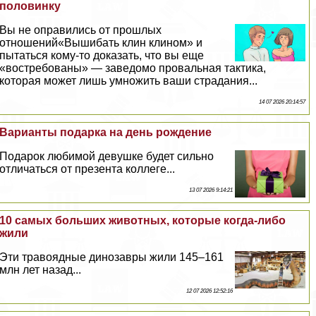
половинку
Вы не оправились от прошлых
отношений«Вышибать клин клином» и
пытаться кому-то доказать, что вы еще
«востребованы» — заведомо провальная тактика,
которая может лишь умножить ваши страдания...
14 07 2026 20:14:57
Варианты подарка на день рождение
Подарок любимой дeвyшке будет сильно
отличаться от презента коллеге...
13 07 2026 9:14:21
10 самых больших животных, которые когда-либо
жили
Эти травоядные динозавры жили 145–161
млн лет назад...
12 07 2026 12:52:16