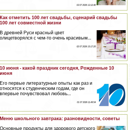
03 07 2026 13:12:40
Как отметить 100 лет свадьбы, сценарий свадьбы
100 лет совместной жизни
В древней Руси красный цвет
олицетворялся с чем-то очень красивым...
02 07 2026 15:17:20
10 июня - какой праздник сегодня, Рожденные 10
июня
Его первые литературные опыты как раз и
относятся к студенческим годам, где он
впервые почувствовал любовь...
01 07 2026 11:49:54
Меню школьного завтpaка: разновидности, советы
Основные продукты для здорового детского