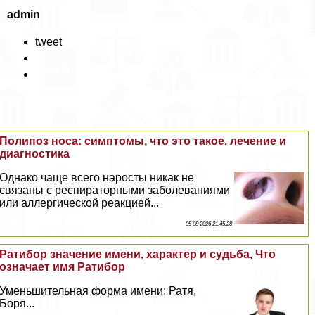
admin
tweet
Полипоз носа: симптомы, что это такое, лечение и
диагностика
Однако чаще всего наросты никак не
связаны с респираторными заболеваниями
или аллергической реакцией...
05 08 2026 21:45:28
Ратибор значение имени, хаpaктер и судьба, Что
означает имя Ратибор
Уменьшительная форма имени: Ратя,
Боря...