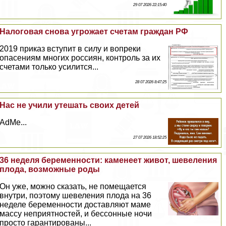
29 07 2026 22:15:40
Налоговая снова угрожает счетам граждан РФ
2019 приказ вступит в силу и вопреки
опасениям многих россиян, контроль за их
счетами только усилится...
28 07 2026 8:47:25
Нас не учили утешать своих детей
AdMe...
27 07 2026 18:52:25
36 неделя беременности: каменеет живот, шевеления
плода, возможные роды
Он уже, можно сказать, не помещается
внутри, поэтому шевеления плода на 36
неделе беременности доставляют маме
массу неприятностей, и бессонные ночи
просто гарантированы...