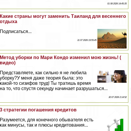
01 08 2026 14:45:35
Какие страны могут заменить Таиланд для весеннего
отдыха
Подписаться...
31 07 2026 19:55:45
Метод уборки по Мари Кондо изменил мою жизнь! (
видео)
Представляете, как сильно я не любила
уборку?У меня даже теория была: это
какой-то сизифов труд! Ты тратишь время
на то, что спустя секунду начинает разрушаться...
30 07 2026 2:14:52
3 стратегии погашения кредитов
Разумеется, для конечного обывателя есть
как минусы, так и плюсы кредитования...