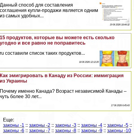
Данный способ для составления
соглашения купли-продажи является одним
из самых удобных...
19 06 2026 18:44:32
15 продуктов, которые вы можете есть сколько
угодно и все равно не поправитесь
ru составили список таких продуктов...
18 06 2026 12:12:20
Как эмигрировать в Канаду из России: иммиграция
из Украины
Почему именно Канада? Возраст независимой Канады –
чуть более 30 лет...
17 06 2026 6:45:43
Еще:
законы -1
::
законы -2
::
законы -3
::
законы -4
::
законы -5
::
законы -6
::
законы -7
::
законы -8
::
законы -9
::
законы -10