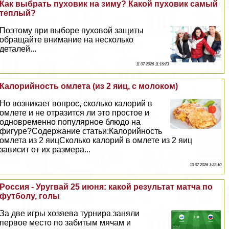
Как выбрать пуховик на зиму? Какой пуховик самый
теплый?
Поэтому при выборе пуховой защиты
обращайте внимание на несколько
деталей...
11 07 2026 11:16:23
Калорийность омлета (из 2 яиц, с молоком)
Но возникает вопрос, сколько калорий в
омлете и не отразится ли это простое и
одновременно популярное блюдо на
фигуре?Содержание статьи:Калорийность
омлета из 2 яицСколько калорий в омлете из 2 яиц
зависит от их размера...
10 07 2026 1:32:10
Россия - Уругвай 25 июня: какой результат матча по
футболу, голы
За две игры хозяева турнира заняли
первое место по забитым мячам и