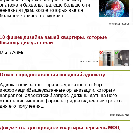
эпатажа и бахвальства, еще больше они
ненавидят дам, возле которых вьется
большое количество мужчин...
22 06 2026 13:40:10
10 фишек дизайна вашей квартиры, которые
беспощадно устарели
Мы в AdMe...
21 06 2026 6:44:23
Отказ в предоставлении сведений адвокату
Адвокатский запрос: право адвокатов на сбор
информацииВышеуказанные организации, которым
направлен адвокатский запрос, должны дать на него
ответ в письменной форме в тридцатидневный срок со
дня его получения...
20 06 2026 8:57:22
Документы для продажи квартиры перечень МФЦ