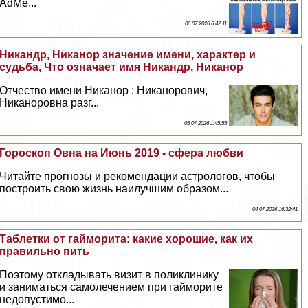
AdMe...
06 07 2026 6:42:11
Никандр, Никанор значение имени, хаpaктер и
судьба, Что означает имя Никандр, Никанор
Отчество имени Никанор : Никанорович,
Никаноровна разг...
05 07 2026 1:45:55
Гороскоп Овна на Июнь 2019 - сфера любви
Читайте прогнозы и рекомендации астрологов, чтобы
построить свою жизнь наилучшим образом...
04 07 2026 16:32:41
Таблетки от гайморита: какие хорошие, как их
правильно пить
Поэтому откладывать визит в поликлинику
и заниматься самолечением при гайморите
недопустимо...