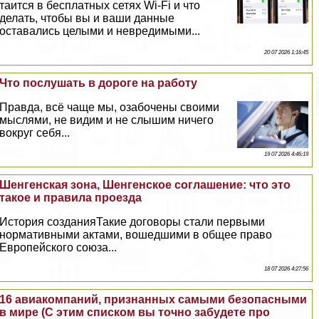
таится в бесплатных сетях Wi-Fi и что
делать, чтобы вы и ваши данные
оставались целыми и невредимыми...
20 07 2026 1:16:45
Что послушать в дороге на работу
Правда, всё чаще мы, озабочены своими
мыслями, не видим и не слышим ничего
вокруг себя...
19 07 2026 4:46:19
Шенгенская зона, Шенгенское соглашение: что это
такое и правила проезда
История созданияТакие договоры стали первыми
нормативными актами, вошедшими в общее право
Европейского союза...
18 07 2026 4:27:56
16 авиакомпаний, признанных самыми безопасными
в мире (С этим списком вы точно забудете про