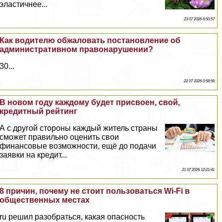
эластичнее...
23 07 2026 6:50:57
Как водителю обжаловать постановление об
административном правонарушении?
30...
22 07 2026 0:58:56
В новом году каждому будет присвоен, свой,
кредитный рейтинг
А с другой стороны каждый житель страны
сможет правильно оценить свои
финансовые возможности, ещё до подачи
заявки на кредит...
21 07 2026 12:21:41
8 причин, почему не стоит пользоваться Wi-Fi в
общественных местах
ru решил разобраться, какая опасность