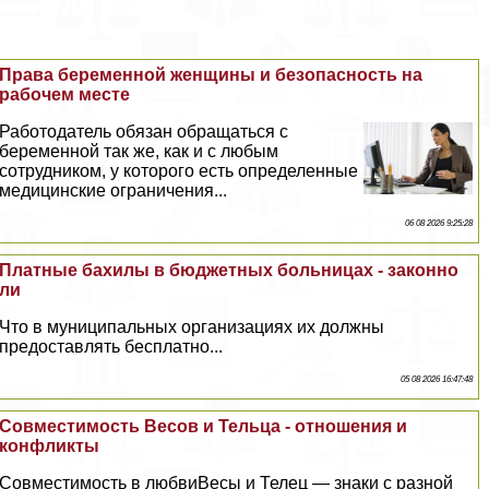
Права беременной женщины и безопасность на
рабочем месте
Работодатель обязан обращаться с
беременной так же, как и с любым
сотрудником, у которого есть определенные
медицинские ограничения...
06 08 2026 9:25:28
Платные бахилы в бюджетных больницах - законно
ли
Что в муниципальных организациях их должны
предоставлять бесплатно...
05 08 2026 16:47:48
Совместимость Весов и Тельца - отношения и
конфликты
Совместимость в любвиВесы и Телец — знаки с разной