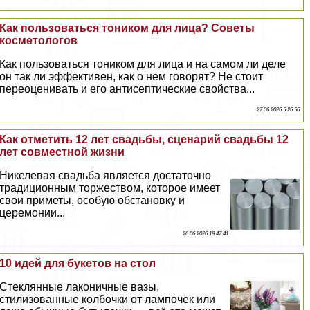
Как пользоваться тоником для лица? Советы
косметологов
Как пользоваться тоником для лица и на самом ли деле
он так ли эффективен, как о нем говорят? Не стоит
переоценивать и его антисептические свойства...
27 06 2026 5:26:56
Как отметить 12 лет свадьбы, сценарий свадьбы 12
лет совместной жизни
Никелевая свадьба является достаточно
традиционным торжеством, которое имеет
свои приметы, особую обстановку и
церемонии...
26 06 2026 19:47:41
10 идей для букетов на стол
Стеклянные лаконичные вазы,
стилизованные колбочки от лампочек или