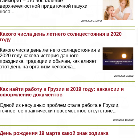
Гайморит – это воспаление
верхнечелюстной придаточной пазухи
носа...
22 06 2026 17:29:42
Какого числа день летнего солнцестояния в 2020
году
Какого числа день летнего солнцестояния в
2020 году, какова история данного
праздника, традиции и обычаи, как влияет
этот день на организм человека...
21 06 2026 7:20:22
Как найти работу в Грузии в 2019 году: вакансии и
оформление документов
Одной из насущных проблем стала работа в Грузии,
точнее, ее пpaктически повсеместное отсутствие...
20 06 2026 19:29:20
День рождения 19 марта какой знак зодиака