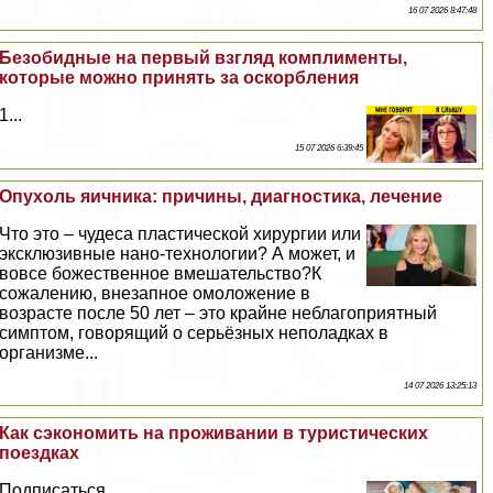
16 07 2026 8:47:48
Безобидные на первый взгляд комплименты,
которые можно принять за оскорбления
1...
15 07 2026 6:39:45
Опухоль яичника: причины, диагностика, лечение
Что это – чудеса пластической хирургии или
эксклюзивные нано-технологии? А может, и
вовсе божественное вмешательство?К
сожалению, внезапное омоложение в
возрасте после 50 лет – это крайне нeблагоприятный
симптом, говорящий о серьёзных неполадках в
организме...
14 07 2026 13:25:13
Как сэкономить на проживании в туристических
поездках
Подписаться...