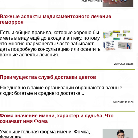
22 07 2026 12:53:25
Важные аспекты медикаментозного лечение
геморроя
Есть и общие правила, которые хорошо бы
иметь в виду ещё до входа в аптеку, потому
что многие фармацевты часто забывают
дать подробную консультацию или осветить
важные аспекты лечения...
21 07 2026 9:12:55
Преимущества служб доставки цветов
Ежедневно в такие организации обращаются разные
люди: богатые и среднего достатка...
20 07 2026 13:10:59
Фома значение имени, хаpaктер и судьба, Что
означает имя Фома
Уменьшительная форма имени: Фомка,
Фомушка...