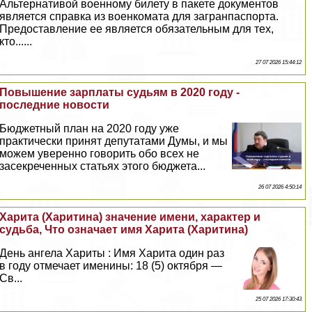
Альтернативой военному билету в пакете документов
является справка из военкомата для загранпаспорта.
Предоставление ее является обязательным для тех,
кто......
27 07 2026 15:44:12
Повышение зарплаты судьям в 2020 году -
последние новости
Бюджетный план на 2020 году уже
пpaктически принят депутатами Думы, и мы
можем уверенно говорить обо всех не
засекреченных статьях этого бюджета...
26 07 2026 4:50:14
Харита (Харитина) значение имени, хаpaктер и
судьба, Что означает имя Харита (Харитина)
День ангела Хариты : Имя Харита один раз
в году отмечает именины: 18 (5) октября —
Св...
25 07 2026 17:30:43