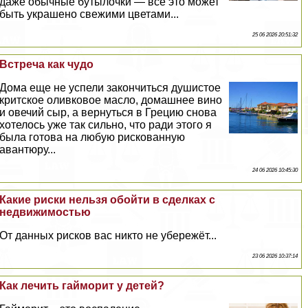
даже обычные бутылочки — всё это может
быть украшено свежими цветами...
25 06 2026 20:51:32
Встреча как чудо
Дома еще не успели закончиться душистое
критское оливковое масло, домашнее вино
и овечий сыр, а вернуться в Грецию снова
хотелось уже так сильно, что ради этого я
была готова на любую рискованную
авантюру...
24 06 2026 10:45:30
Какие риски нельзя обойти в сделках с
недвижимостью
От данных рисков вас никто не убережёт...
23 06 2026 10:37:14
Как лечить гайморит у детей?