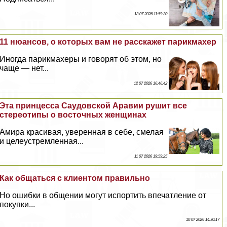
13 07 2026 11:59:20
11 нюансов, о которых вам не расскажет парикмахер
Иногда парикмахеры и говорят об этом, но
чаще — нет...
12 07 2026 16:46:42
Эта принцесса Саудовской Аравии рушит все
стереотипы о восточных женщинах
Амира красивая, уверенная в себе, смелая
и целеустремленная...
11 07 2026 19:59:25
Как общаться с клиентом правильно
Но ошибки в общении могут испортить впечатление от
покупки...
10 07 2026 14:30:17