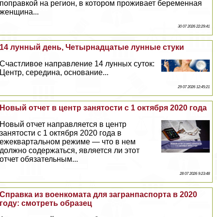
поправкой на регион, в котором проживает беременная
женщина...
30 07 2026 22:29:41
14 лунный день, Четырнадцатые лунные стуки
Счастливое направление 14 лунных суток:
Центр, середина, основание...
29 07 2026 12:45:21
Новый отчет в центр занятости с 1 октября 2020 года
Новый отчет направляется в центр
занятости с 1 октября 2020 года в
ежеквартальном режиме — что в нем
должно содержаться, является ли этот
отчет обязательным...
28 07 2026 9:23:48
Справка из военкомата для загранпаспорта в 2020
году: смотреть образец