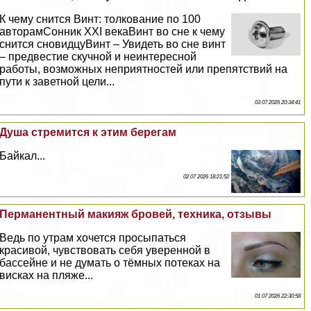
К чему снится Винт: толкование по 100
авторамСонник XXI векаВинт во сне к чему
снится сновидцуВинт – Увидеть во сне винт
– предвестие скучной и неинтересной
работы, возможных неприятностей или препятствий на
пути к заветной цели...
03 07 2026 20:34:41
Душа стремится к этим берегам
Байкал...
02 07 2026 18:21:52
Перманентный макияж бровей, техника, отзывы
Ведь по утрам хочется просыпаться
красивой, чувствовать себя уверенной в
бассейне и не думать о тёмных потеках на
висках на пляже...
01 07 2026 22:30:58