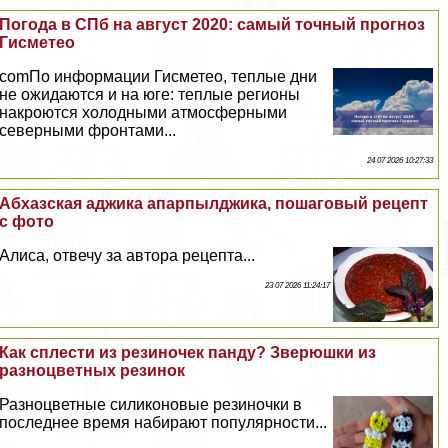
Погода в СПб на август 2020: самый точный прогноз
Гисметео
comПо информации Гисметео, теплые дни
не ожидаются и на юге: теплые регионы
накроются холодными атмосферными
северными фронтами...
24 07 2026 10:27:33
Абхазская аджика апарпылджика, пошаговый рецепт
с фото
Алиса, отвечу за автора рецепта...
23 07 2026 11:24:17
Как сплести из резиночек панду? Зверюшки из
разноцветных резинок
Разноцветные силиконовые резиночки в
последнее время набирают популярности...