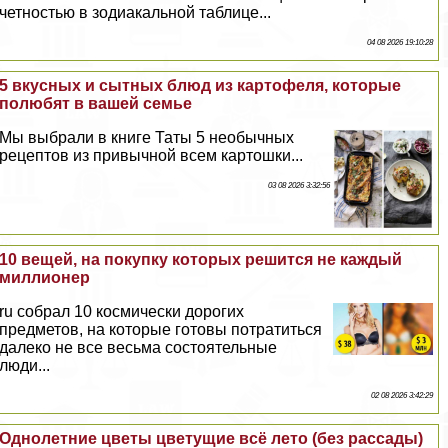
четностью в зодиакальной таблице...
04 08 2026 19:10:28
5 вкусных и сытных блюд из картофеля, которые
полюбят в вашей семье
Мы выбрали в книге Таты 5 необычных
рецептов из привычной всем картошки...
03 08 2026 3:32:56
10 вещей, на покупку которых решится не каждый
миллионер
ru собрал 10 космически дорогих
предметов, на которые готовы потратиться
далеко не все весьма состоятельные
люди...
02 08 2026 3:42:29
Однолетние цветы цветущие всё лето (без рассады)