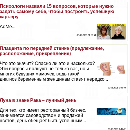
Психологи назвали 15 вопросов, которые нужно
задать самому себе, чтобы построить успешную
карьеру
AdMe...
30 06 2026 21:10:54
Плацента по передней стенке (предлежание,
расположение, прикрепление)
Что это значит? Опасно ли это и насколько?
Эти вопросы волнуют не только вас, но и
многих будущих мамочек, ведь такой
диагноз беременным женщинам ставят нередко...
29 06 2026 8:42:46
Луна в знаке Paка – лунный день
Для тех, кто имеет ресторанный бизнес,
занимается садоводством и продажей
цветов, день обещает быть успешным...
28 06 2026 1:46:41