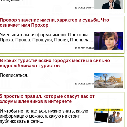
19 07 2026 17:55:47
Прохор значение имени, хаpaктер и судьба, Что
означает имя Прохор
Уменьшительная форма имени: Прохорка,
Проха, Проша, Прошуня, Проня, Проныла...
18 07 2026 16:33:38
В каких туристических городах местные сильно
недолюбливают туристов
Подписаться...
17 07 2026 10:50:45
5 простых правил, которые спасут вас от
злоумышленников в интернете
И чтобы не попасться, нужно знать, какую
информацию можно, а какую не стоит
публиковать в сети...