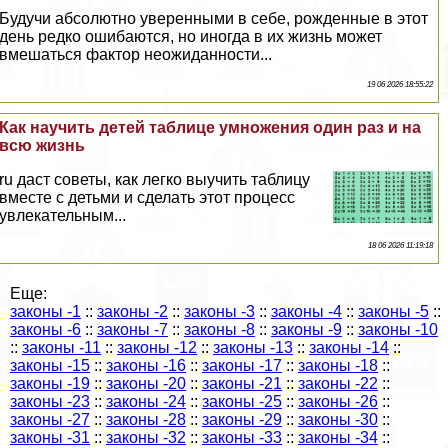
Будучи абсолютно уверенными в себе, рожденные в этот
день редко ошибаются, но иногда в их жизнь может
вмешаться фактор неожиданности...
19 06 2026 18:55:22
Как научить детей таблице умножения один раз и на
всю жизнь
ru даст советы, как легко выучить таблицу
вместе с детьми и сделать этот процесс
увлекательным...
18 06 2026 11:19:18
Еще:
законы -1
::
законы -2
::
законы -3
::
законы -4
::
законы -5
::
законы -6
::
законы -7
::
законы -8
::
законы -9
::
законы -10
::
законы -11
::
законы -12
::
законы -13
::
законы -14
::
законы -15
::
законы -16
::
законы -17
::
законы -18
::
законы -19
::
законы -20
::
законы -21
::
законы -22
::
законы -23
::
законы -24
::
законы -25
::
законы -26
::
законы -27
::
законы -28
::
законы -29
::
законы -30
::
законы -31
::
законы -32
::
законы -33
::
законы -34
::