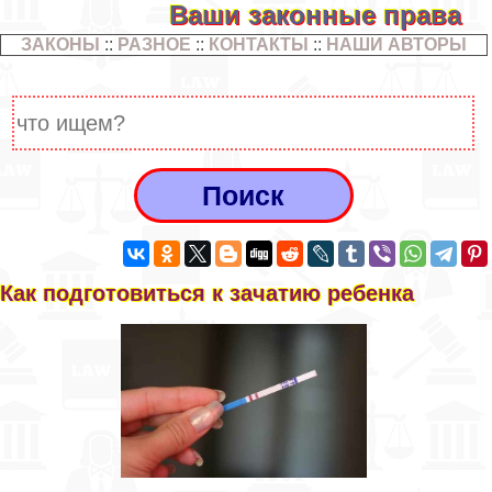
Ваши законные права
ЗАКОНЫ
::
РАЗНОЕ
::
КОНТАКТЫ
::
НАШИ АВТОРЫ
Как подготовиться к зачатию ребенка