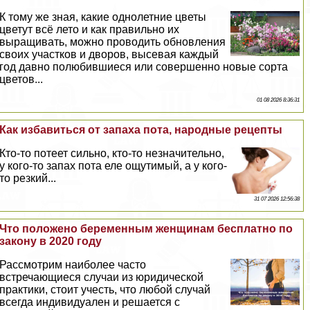
К тому же зная, какие однолетние цветы
цветут всё лето и как правильно их
выращивать, можно проводить обновления
своих участков и дворов, высевая каждый
год давно полюбившиеся или совершенно новые сорта
цветов...
01 08 2026 8:36:31
Как избавиться от запаха пота, народные рецепты
Кто-то потеет сильно, кто-то незначительно,
у кого-то запах пота еле ощутимый, а у кого-
то резкий...
31 07 2026 12:56:38
Что положено беременным женщинам бесплатно по
закону в 2020 году
Рассмотрим наиболее часто
встречающиеся случаи из юридической
пpaктики, стоит учесть, что любой случай
всегда индивидуален и решается с