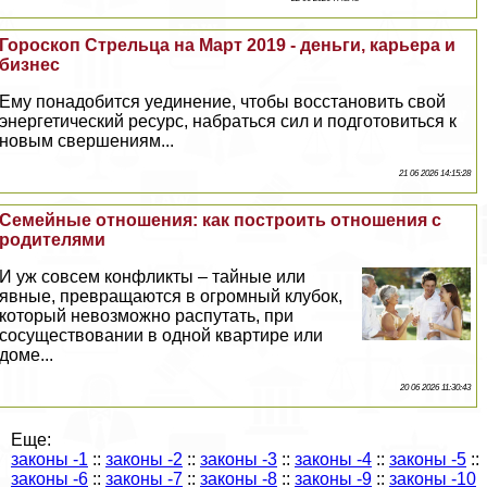
Гороскоп Стрельца на Март 2019 - деньги, карьера и
бизнес
Ему понадобится уединение, чтобы восстановить свой
энергетический ресурс, набраться сил и подготовиться к
новым свершениям...
21 06 2026 14:15:28
Семейные отношения: как построить отношения с
родителями
И уж совсем конфликты – тайные или
явные, превращаются в огромный клубок,
который невозможно распутать, при
сосуществовании в одной квартире или
доме...
20 06 2026 11:30:43
Еще:
законы -1
::
законы -2
::
законы -3
::
законы -4
::
законы -5
::
законы -6
::
законы -7
::
законы -8
::
законы -9
::
законы -10