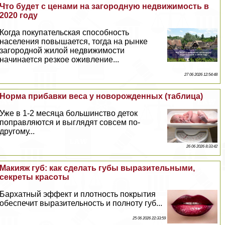
Что будет с ценами на загородную недвижимость в
2020 году
Когда покупательская способность
населения повышается, тогда на рынке
загородной жилой недвижимости
начинается резкое оживление...
27 06 2026 12:54:48
Норма прибавки веса у новорожденных (таблица)
Уже в 1-2 месяца большинство деток
поправляются и выглядят совсем по-
другому...
26 06 2026 8:33:42
Макияж губ: как сделать губы выразительными,
секреты красоты
Бархатный эффект и плотность покрытия
обеспечит выразительность и полноту губ...
25 06 2026 22:33:59