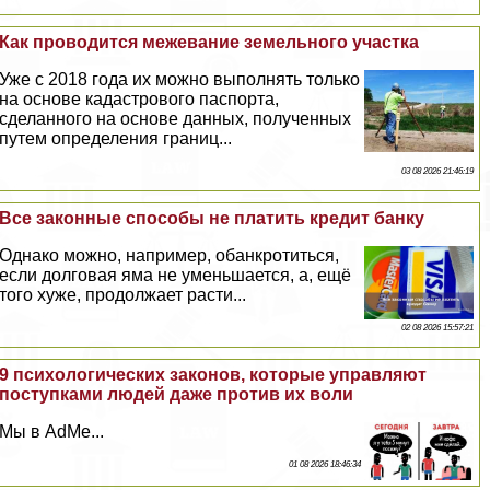
Как проводится межевание земельного участка
Уже с 2018 года их можно выполнять только
на основе кадастрового паспорта,
сделанного на основе данных, полученных
путем определения границ...
03 08 2026 21:46:19
Все законные способы не платить кредит банку
Однако можно, например, обанкротиться,
если долговая яма не уменьшается, а, ещё
того хуже, продолжает расти...
02 08 2026 15:57:21
9 психологических законов, которые управляют
поступками людей даже против их воли
Мы в AdMe...
01 08 2026 18:46:34