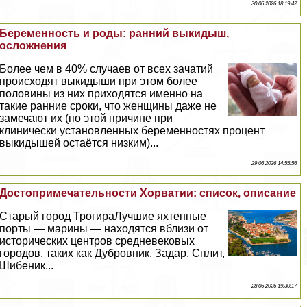
30 06 2026 18:19:42
Беременность и роды: ранний выкидыш,
осложнения
Более чем в 40% случаев от всех зачатий
происходят выкидыши при этом более
половины из них приходятся именно на
такие ранние сроки, что женщины даже не
замечают их (по этой причине при
клинически установленных беременностях процент
выкидышей остаётся низким)...
29 06 2026 14:55:56
Достопримечательности Хорватии: список, описание
Старый город ТрогираЛучшие яхтенные
порты — марины — находятся вблизи от
исторических центров средневековых
городов, таких как Дубровник, Задар, Сплит,
Шибеник...
28 06 2026 19:30:17