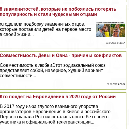
8 знаменитостей, которые не побоялись потерять
популярность и стали чудесными отцами
ru сделали подборку знаменитых отцов,
которые поставили детей на первое место
в своей жизни...
02 07 2026 17:30:57
Совместимость Девы и Овна - причины конфликтов
Совместимость в любвиЭтот зодиакальный союз
представляет собой, наверное, худший вариант
совместимости...
01 07 2026 4:20:26
Кто поедет на Евровидение в 2020 году от России
В 2017 году из-за глупого взаимного упорства
организаторов Евровидения в Киеве и российского
Первого канала Россия осталась вовсе без своего
участника и официальной телетрaнcляции...