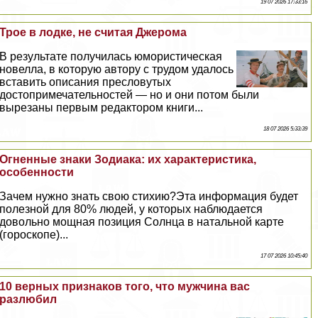
19 07 2026 17:33:16
Трое в лодке, не считая Джерома
В результате получилась юмористическая
новелла, в которую автору с трудом удалось
вставить описания пресловутых
достопримечательностей — но и они потом были
вырезаны первым редактором книги...
18 07 2026 5:33:39
Огненные знаки Зодиака: их хаpaктеристика,
особенности
Зачем нужно знать свою стихию?Эта информация будет
полезной для 80% людей, у которых наблюдается
довольно мощная позиция Солнца в натальной карте
(гороскопе)...
17 07 2026 10:45:40
10 верных признаков того, что мужчина вас
разлюбил