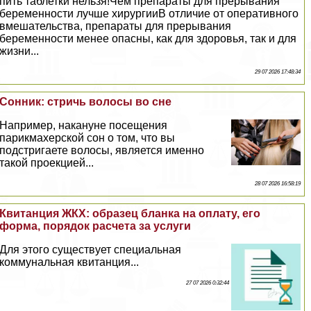
пить таблетки нельзя!Чем препараты для прерывания
беременности лучше хирургииВ отличие от оперативного
вмешательства, препараты для прерывания
беременности менее опасны, как для здоровья, так и для
жизни...
29 07 2026 17:48:34
Сонник: стричь волосы во сне
Например, накануне посещения
парикмахерской сон о том, что вы
подстригаете волосы, является именно
такой проекцией...
28 07 2026 16:58:19
Квитанция ЖКХ: образец бланка на оплату, его
форма, порядок расчета за услуги
Для этого существует специальная
коммунальная квитанция...
27 07 2026 0:32:44