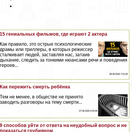
15 гениальных фильмов, где играют 2 актера
Как правило, это острые психологические
драмы или триллеры, в которых режиссер
сталкивает людей, заставляя нас, затаив
дыхание, следить за тонкими нюансами речи и поведения
героев...
08 08 2026 7:51:44
Как пережить cмepть ребёнка
Тем не менее, в обществе не принято
заводить разговоры на тему cмepти...
07 08 2026 4:55:44
9 способов уйти от ответа на неудобный вопрос и не
показаться грубияном