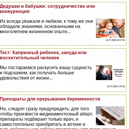
Дедушки и бабушки: сотрудничество или
конкуренция
Их всегда уважали и любили, к тому же они
обладали знаниями, основанными на
многолетнем жизненном опыте...
31 07 2026 18:57:53
Тест: Капризный ребенок, зануда или
восхитительный человек
Мы постараемся раскусить вашу сущность
и подскажем, как получать больше
удовольствия от жизни...
30 07 2026 5:37:42
Препараты для прерывания беременности
Но, следует сразу предупредить: для того
чтобы произвести медикаментозный aбopт,
препараты подбирает только врач, и
самостоятельно приобретать в аптеке и