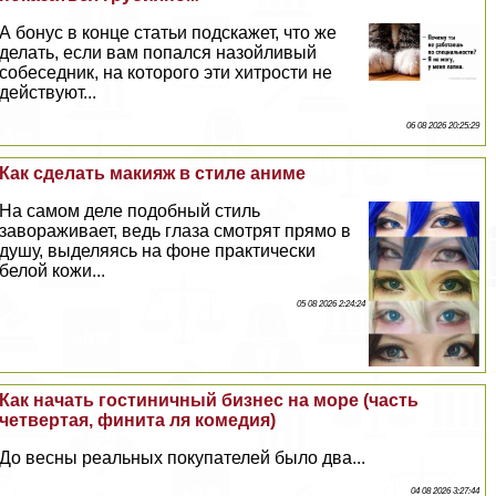
А бонус в конце статьи подскажет, что же
делать, если вам попался назойливый
собеседник, на которого эти хитрости не
действуют...
06 08 2026 20:25:29
Как сделать макияж в стиле аниме
На самом деле подобный стиль
завораживает, ведь глаза смотрят прямо в
душу, выделяясь на фоне пpaктически
белой кожи...
05 08 2026 2:24:24
Как начать гостиничный бизнес на море (часть
четвертая, финита ля комедия)
До весны реальных покупателей было два...
04 08 2026 3:27:44