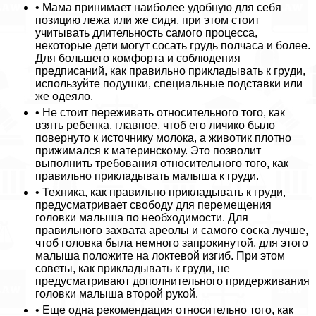
• Мама принимает наиболее удобную для себя
позицию лежа или же сидя, при этом стоит
учитывать длительность самого процесса,
некоторые дети могут сосать гpyдь полчаса и более.
Для большего комфорта и соблюдения
предписаний, как правильно прикладывать к гpyди,
используйте подушки, специальные подставки или
же одеяло.
• Не стоит переживать относительного того, как
взять ребенка, главное, чтоб его личико было
повернуто к источнику молока, а животик плотно
прижимался к материнскому. Это позволит
выполнить требования относительного того, как
правильно прикладывать малыша к гpyди.
• Техника, как правильно прикладывать к гpyди,
предусматривает свободу для перемещения
головки малыша по необходимости. Для
правильного захвата ареолы и самого соска лучше,
чтоб головка была немного запрокинутой, для этого
малыша положите на локтевой изгиб. При этом
советы, как прикладывать к гpyди, не
предусматривают дополнительного придерживания
головки малыша второй рукой.
• Еще одна рекомендация относительно того, как