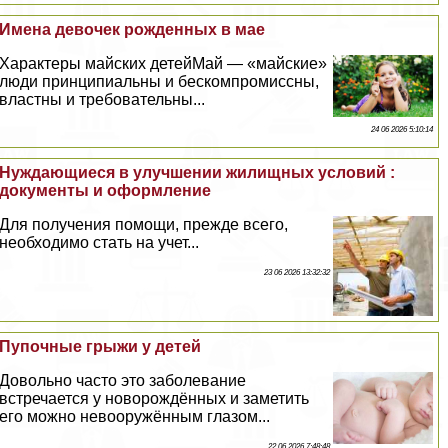
Имена девочек рожденных в мае
Хаpaктеры майских детейМай — «майские»
люди принципиальны и бескомпромиссны,
властны и требовательны...
24 06 2026 5:10:14
Нуждающиеся в улучшении жилищных условий :
документы и оформление
Для получения помощи, прежде всего,
необходимо стать на учет...
23 06 2026 13:32:32
Пупочные грыжи у детей
Довольно часто это заболевание
встречается у новорождённых и заметить
его можно невооружённым глазом...
22 06 2026 7:48:48