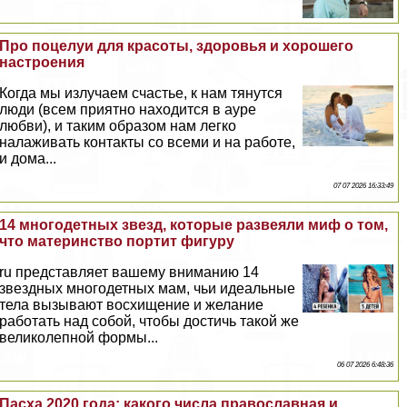
Про поцелуи для красоты, здоровья и хорошего
настроения
Когда мы излучаем счастье, к нам тянутся
люди (всем приятно находится в ауре
любви), и таким образом нам легко
налаживать контакты со всеми и на работе,
и дома...
07 07 2026 16:33:49
14 многодетных звезд, которые развеяли миф о том,
что материнство портит фигуру
ru представляет вашему вниманию 14
звездных многодетных мам, чьи идеальные
тела вызывают восхищение и желание
работать над собой, чтобы достичь такой же
великолепной формы...
06 07 2026 6:48:36
Пасха 2020 года: какого числа православная и