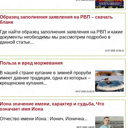
11 07 2026 21:18:45
Образец заполнения заявления на РВП – скачать
бланк
Где найти образец заполнения заявления на РВП и какие
документы необходимы мы рассмотрим подробно в
данной статье...
10 07 2026 10:56:15
Польза и вред моржевания
В нашей стране купание в зимней проруби
имеет давние традиции, одна из которых –
крещенские купания...
09 07 2026 21:56:35
Иона значение имени, хаpaктер и судьба, Что
означает имя Иона
Отчество имени Иона : Ионич, Ионична...
08 07 2026 1:48:49