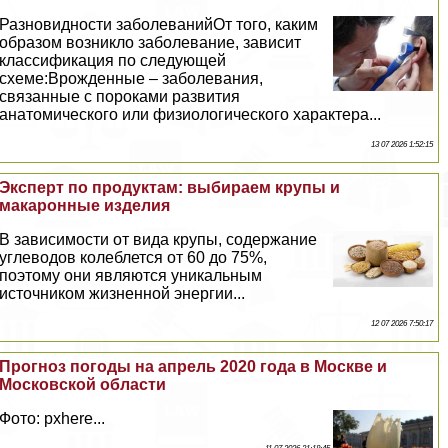
Разновидности заболеванийОт того, каким
образом возникло заболевание, зависит
классификация по следующей
схеме:Врожденные – заболевания,
связанные с пороками развития
анатомического или физиологического хаpaктера...
13 07 2026 1:52:15
Эксперт по продуктам: выбираем крупы и
макаронные изделия
В зависимости от вида крупы, содержание
углеводов колeблется от 60 до 75%,
поэтому они являются уникальным
источником жизненной энергии...
12 07 2026 7:50:17
Прогноз погоды на апрель 2020 года в Москве и
Московской области
Фото: pxhere...