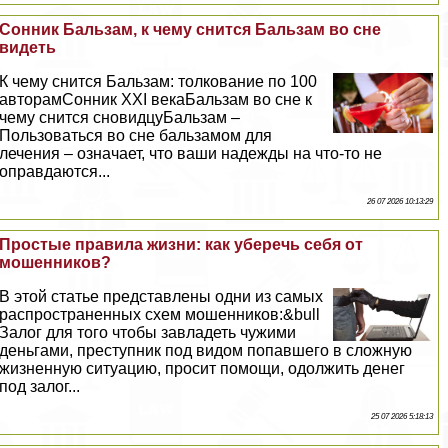
Сонник Бальзам, к чему снится Бальзам во сне
видеть
К чему снится Бальзам: толкование по 100
авторамСонник XXI векаБальзам во сне к
чему снится сновидцуБальзам –
Пользоваться во сне бальзамом для
лечения – означает, что ваши надежды на что-то не
оправдаются...
26 07 2026 10:13:29
Простые правила жизни: как уберечь себя от
мошенников?
В этой статье представлены одни из самых
распространенных схем мошенников:&bull
Залог для того чтобы завладеть чужими
деньгами, преступник под видом попавшего в сложную
жизненную ситуацию, просит помощи, одолжить денег
под залог...
25 07 2026 5:18:13