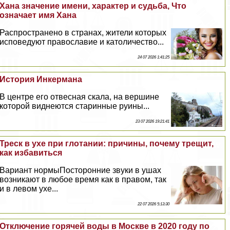
Хана значение имени, хаpaктер и судьба, Что
означает имя Хана
Распространено в странах, жители которых
исповедуют православие и католичество...
24 07 2026 1:41:25
История Инкермана
В центре его отвесная скала, на вершине
которой виднеются старинные руины...
23 07 2026 19:21:41
Треск в ухе при глотании: причины, почему трещит,
как избавиться
Вариант нормыПосторонние звуки в ушах
возникают в любое время как в правом, так
и в левом ухе...
22 07 2026 5:13:30
Отключение горячей воды в Москве в 2020 году по