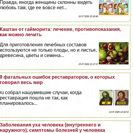
Правда, иногда женщины склонны видеть
любовь там, где ее вовсе нет...
16 07 2026 22:30:46
Каштан от гайморита: лечение, противопоказания,
как можно лечить
Для приготовления лечебных составов
используются не только плоды, но и листья,
древесина, цветы и семена...
15 07 2026 21:37:37
9 фатальных ошибок реставраторов, о которых
говорил весь мир
ru собрал нашумевшие случаи, когда
реставрация пошла не так, как
планировалось...
14 07 2026 12:32:53
Заболевания уха человека (внутреннего и
наружного), симптомы болезней у человека