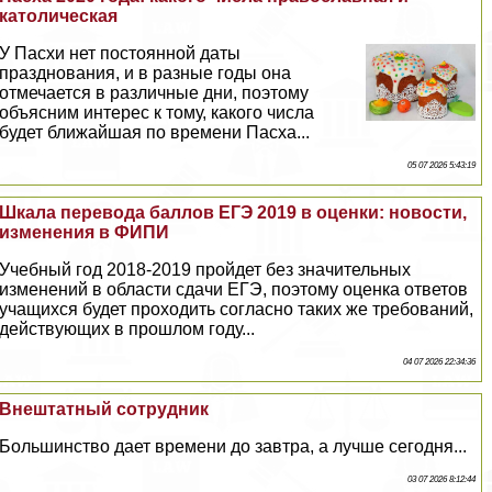
католическая
У Пасхи нет постоянной даты
празднования, и в разные годы она
отмечается в различные дни, поэтому
объясним интерес к тому, какого числа
будет ближайшая по времени Пасха...
05 07 2026 5:43:19
Шкала перевода баллов ЕГЭ 2019 в оценки: новости,
изменения в ФИПИ
Учебный год 2018-2019 пройдет без значительных
изменений в области сдачи ЕГЭ, поэтому оценка ответов
учащихся будет проходить согласно таких же требований,
действующих в прошлом году...
04 07 2026 22:34:36
Внештатный сотрудник
Большинство дает времени до завтра, а лучше сегодня...
03 07 2026 8:12:44