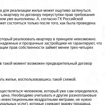
а для реализации жилья может ощутимо затянуться.
ть квартиру по договору переуступки прав требования
иком уже выполнены. А, согласно ГК Российской
ет состояться только после того, как была проведена
который реализовать квартиру в принципе невозможно.
 надежные и прозрачные застройщики не гарантируют, что
ации прав собственности займет менее трех-четырех
о в такой момент возможен предварительный договор
ать жилье, воспользовавшись такой схемой.
ществляться человеком, который уже сам определился,
я цена. Необходимо учитывать и другие разноплановые
и инвестиционными квадратными метрами, не нужно
мунальных услуг), которые снижают маржу продавца.