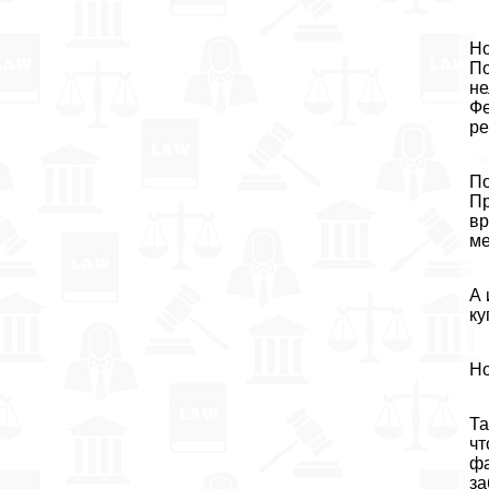
Но
По
не
Фе
ре
По
Пр
вр
ме
А 
ку
Но
Та
чт
фа
за