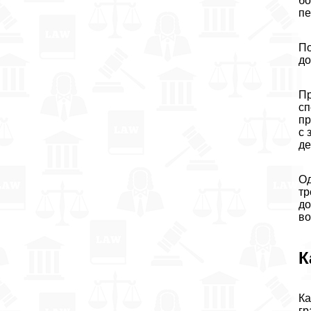
бо
пе
По
до
Пр
сп
пр
с 
де
Од
тр
до
во
К
Ка
гр