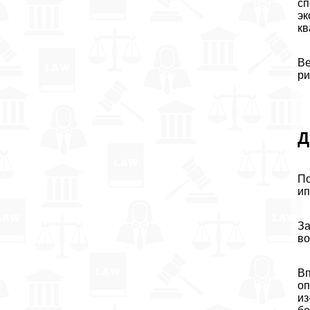
сп
эк
кв
Ве
ри
Д
По
ип
За
во
Вп
оп
из