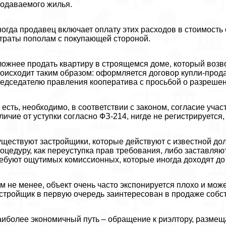
одаваемого жилья.
огда продавец включает оплату этих расходов в стоимость 
траты пополам с покупающей стороной.
ожнее продать квартиру в строящемся доме, который возв
оисходит таким образом: оформляется договор купли-прод
едседателю правления кооператива с просьбой о разрешен
 есть, необходимо, в соответствии с законом, согласие уча
личие от уступки согласно ФЗ-214, нигде не регистрируется
ществуют застройщики, которые действуют с известной дол
оцедуру, как переуступка прав требования, либо заставля
ебуют ощутимых комиссионных, которые иногда доходят до 
м не менее, объект очень часто экспонируется плохо и мож
стройщик в первую очередь заинтересован в продаже собс
иболее экономичный путь – обращение к риэлтору, размещ