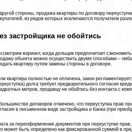
другой стороны, продажа квартиры по договору переуступк
купателей, из рядов которых исключаются получатели разли
ез застройщика не обойтись
ссмотрим вариант, когда дольщик предпочитает сэкономить
одажу объекта можно осуществить двумя способами – либо 
одать квартиру путем замены стороны в договоре.
ли квартира полностью не оплачена, закон регламентирует:
ереуступка) долга требует предварительного согласия креди
адратных метров, продавцу не обойтись без контакта с ко
большинстве договоров отмечено, что переуступка прав пр
гласия в письменном виде застройщика и банка (при приобр
ата за переоформление документов при переуступке прав, 
о может быть определено как фиксированной суммой в пред