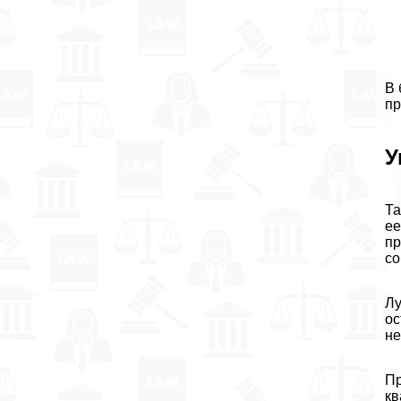
В 
пр
У
Та
ее
пр
со
Лу
ос
не
Пр
кв