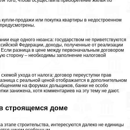
ля того, чтобы осуществить приобретение жилья по
а купли-продажи или покупка квартиры в недостроенном
 предусмотрены.
ании еще одного нюанса: государством не приветствуются
Российской Федерации, доходы, полученные от реализации
. Если разница в цене между первоначальным договором
шую сторону – необходимы заполнение налоговой
хемой ухода от налога: договор переуступки прав
разница с реальной ценой отображается в дополнительном
общениям на форумах дольщиков, банки не особо
пки занижена, хотя комментариев на эту тему не дают.
 в строящемся доме
на этапе строительства, интересуются далеко не единицы
яется ничем особенным.