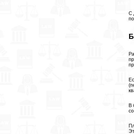
С 
по
Б
Ра
пр
пр
Ес
(п
кв
В 
со
Пл
Эт