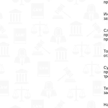
пр
Ин
за
Сл
пр
пр
То
от
Су
пр
тр
Те
за
На