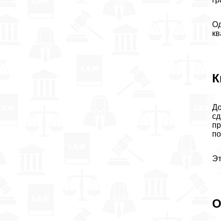
Од
кв
К
До
сд
пр
по
Эт
О