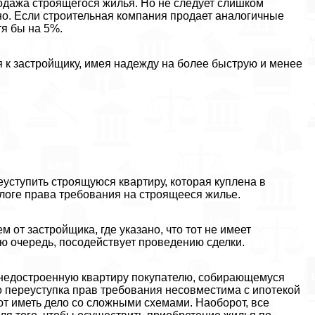
родажа строящегося жилья. Но не следует слишком
о. Если строительная компания продает аналогичные
тя бы на 5%.
я к застройщику, имея надежду на более быструю и менее
еуступить строящуюся квартиру, которая куплена в
алоге права требования на строящееся жилье.
от застройщика, где указано, что тот не имеет
ою очередь, посодействует проведению сделки.
 недостроенную квартиру покупателю, собирающемуся
то переуступка прав требования несовместима с ипотекой
ают иметь дело со сложными схемами. Наоборот, все