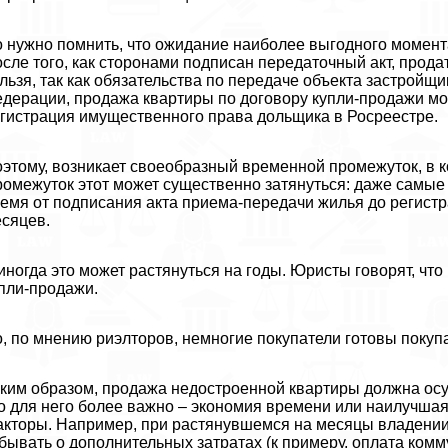
 нужно помнить, что ожидание наиболее выгодного момент
сле того, как сторонами подписан передаточный акт, прода
льзя, так как обязательства по передаче объекта застройщ
дерации, продажа квартиры по договору купли-продажи мож
гистрация имущественного права дольщика в Росреестре.
этому, возникает своеобразный временной промежуток, в 
омежуток этот может существенно затянуться: даже самые
емя от подписания акта приема-передачи жилья до регистр
сяцев.
иногда это может растянуться на годы. Юристы говорят, чт
пли-продажи.
, по мнению риэлторов, немногие покупатели готовы покуп
ким образом, продажа недостроенной квартиры должна осу
о для него более важно – экономия времени или наилучша
кторы. Например, при растянувшемся на месяцы владени
бывать о дополнительных затратах (к примеру, оплата ком