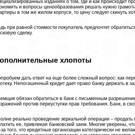
ециализированных изданиях о том, где и как происходит п
ономить и вопросы ценообразования решать нужно грамотн
артиры в том же жилом корпусе, то цену следует скинуть хо
дь при равной стоимости покупатель предпочтет обратитьс
сковую сделку.
ополнительные хлопоты
пробуем дать ответ на еще более сложный вопрос: как пер
отеку. Непогашенный кредит дает право банку держать в з
емщик обязан обратиться в банк с письменным разрешением 
зражений против переуступки прав требования. Банк, в св
олне реально проведение зеркальной операции – продать
латить ее, привлекая банковский заем. Многие уверены, ч
-за того, что кредитные организации категорически не жел