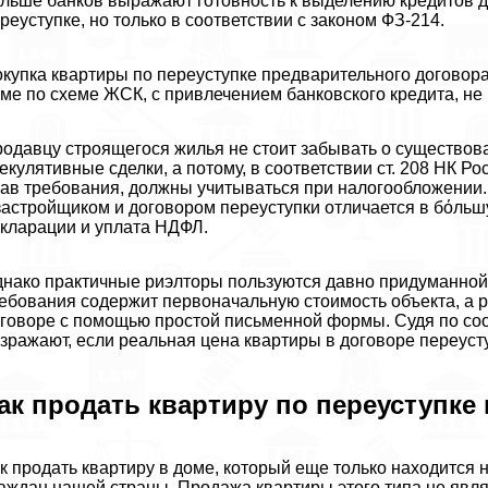
льше банков выражают готовность к выделению кредитов д
реуступке, но только в соответствии с законом ФЗ-214.
купка квартиры по переуступке предварительного договор
ме по схеме ЖСК, с привлечением банковского кредита, не
одавцу строящегося жилья не стоит забывать о существов
екулятивные сделки, а потому, в соответствии ст. 208 НК 
ав требования, должны учитываться при налогообложении
застройщиком и договором переуступки отличается в бόль
кларации и уплата НДФЛ.
нако пpaктичные риэлторы пользуются давно придуманной с
ебования содержит первоначальную стоимость объекта, а 
говоре с помощью простой письменной формы. Судя по со
зражают, если реальная цена квартиры в договоре переусту
ак продать квартиру по переуступке
к продать квартиру в доме, который еще только находится 
аждан нашей страны. Продажа квартиры этого типа не явл