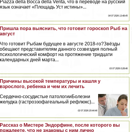
Piazza della Bocca della Verita, что в переводе на русский
язык означает «Площадь Уст истины»...
04 07 2026 13:48:45
Пришла пора выяснить, что готовит гороскоп Рыб на
август
Что готовит Рыбам будущее в августе 2018-го?Звёзды
обещают представителям данного созвездия полный
психологический комфорт на протяжение тридцати
календарных дней марта...
03 07 2026 0:28:46
Причины высокой температуры и кашля у
взрослого, ребенка и чем их лечить
Сердечно-сосудистые патологииБолезни
желудка (гастроэзофагеальный рефлюкс)...
02 07 2026 20:44:46
Рассказ о Мистере Эндорфине, после которого вы
пожалеете, что не знакомы с ним лично