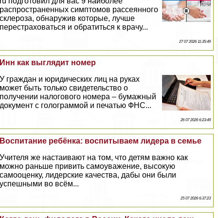
ru подготовил для вас 9 наиболее
распространенных симптомов рассеянного
склероза, обнаружив которые, лучше
перестраховаться и обратиться к врачу...
27 07 2026 11:35:49
Инн как выглядит номер
У граждан и юридических лиц на руках
может быть только свидетельство о
получении налогового номера – бумажный
документ с голограммой и печатью ФНС...
26 07 2026 6:23:49
Воспитание ребёнка: воспитываем лидера в семье
Учителя же настаивают на том, что детям важно как
можно раньше привить самоуважение, высокую
самооценку, лидерские качества, дабы они были
успешными во всём...
25 07 2026 6:37:23