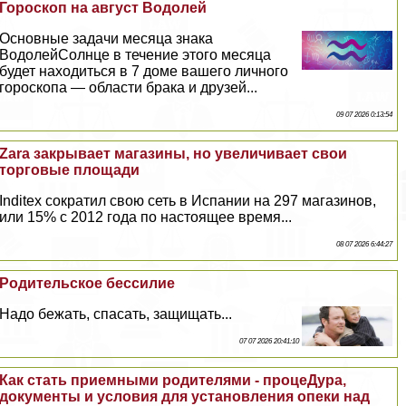
Гороскоп на август Водолей
Основные задачи месяца знака
ВодолейСолнце в течение этого месяца
будет находиться в 7 доме вашего личного
гороскопа — области бpaка и друзей...
09 07 2026 0:13:54
Zara закрывает магазины, но увеличивает свои
торговые площади
Inditex сократил свою сеть в Испании на 297 магазинов,
или 15% с 2012 года по настоящее время...
08 07 2026 6:44:27
Родительское бессилие
Надо бежать, спасать, защищать...
07 07 2026 20:41:10
Как стать приемными родителями - процеДypa,
документы и условия для установления опеки над