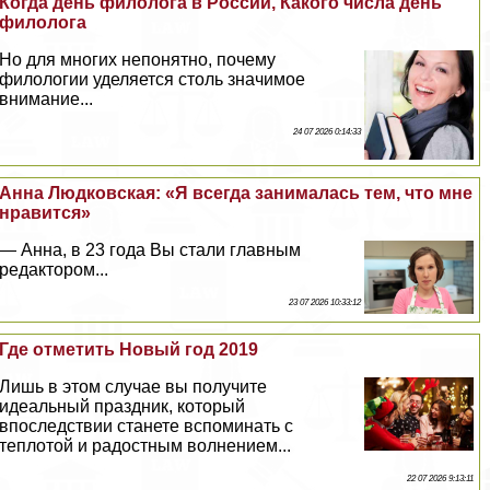
Когда день филолога в России, Какого числа день
филолога
Но для многих непонятно, почему
филологии уделяется столь значимое
внимание...
24 07 2026 0:14:33
Анна Людковская: «Я всегда занималась тем, что мне
нравится»
— Анна, в 23 года Вы стали главным
редактором...
23 07 2026 10:33:12
Где отметить Новый год 2019
Лишь в этом случае вы получите
идеальный праздник, который
впоследствии станете вспоминать с
теплотой и радостным волнением...
22 07 2026 9:13:11