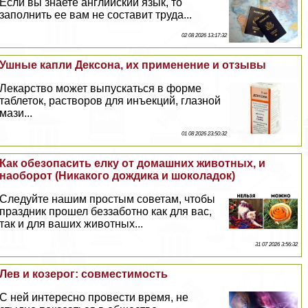
Если вы знаете английский язык, то
заполнить ее вам не составит труда...
02 08 2026 13:17:32
Ушные капли Дексона, их применение и отзывы
Лекарство может выпускаться в форме
таблеток, растворов для инъекций, глазной
мази...
01 08 2026 23:50:32
Как обезопасить елку от домашних животных, и
наоборот (Никакого дождика и шоколадок)
Следуйте нашим простым советам, чтобы
праздник прошел беззаботно как для вас,
так и для ваших животных...
31 07 2026 3:56:32
Лев и козерог: совместимость
С ней интересно провести время, не