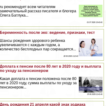
ru рекомендует всем читателям
замечательный рассказ писателя и блогера
Олега Батлука...
01 07 2026 19:43:41
Беременность после эко: ведение, признаки, тест
Шансы рождения здорового ребенка
увеличиваются с каждым годом, а
количество бесплодных пар сокращается...
30 06 2026 3:12:43
Доплата к пенсии после 80 лет в 2020 году и выплата
по уходу за пенсионером
Какая доплата к пенсии положена после 80
лет в 2020 году, сумма выплаты по уходу за
пенсионером...
29 06 2026 11:41:41
День рождения 21 апреля какой знак зодиака