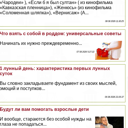
«Чародеи» ), «Если б я был султан» ( из кинофильма
«Кавказская пленница»), «Женюсь» (из кинофильма
«Соломенная шляпка»), «Вернисаж» (А...
08 08 2026 11:30:25
Что взять с собой в роддом: универсальные советы
Начинать их нужно преждевременно...
07 08 2026 5:27:22
1 лунный день: хаpaктеристика первых лунных
суток
Вы словно закладываете фундамент из своих мыслей,
эмоций и поступков...
06 08 2026 23:35:37
Будут ли вам помогать взрослые дети
И вообще, стараются без особой нужды на
глаза не попадаться...