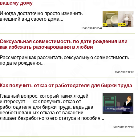
вашему дому
Иногда достаточно просто изменить
внешний вид своего дома...
12 07 2026 22:32:48
Сeкcуальная совместимость по дате рождения или
как избежать разочарования в любви
Рассмотрим как рассчитать ceкcуальную совместимость
по дате рождения...
11 07 2026 9:12:23
Как получить отказ от работодателя для биржи труда
Главный вопрос, который таких людей
интересует — как получить отказ от
работодателя для биржи труда, ведь два
необоснованных отказа от вакансии
лишает безработного его статуса и пособия...
10 07 2026 20:57:26