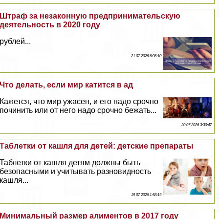
Штраф за незаконную предпринимательскую
деятельность в 2020 году
рублей...
21 07 2026 6:36:10
Что делать, если мир катится в ад
Кажется, что мир ужасен, и его надо срочно
починить или от него надо срочно бежать...
20 07 2026 3:30:47
Таблетки от кашля для детей: детские препараты
Таблетки от кашля детям должны быть
безопасными и учитывать разновидность
кашля...
19 07 2026 1:58:19
Минимальный размер алиментов в 2017 году