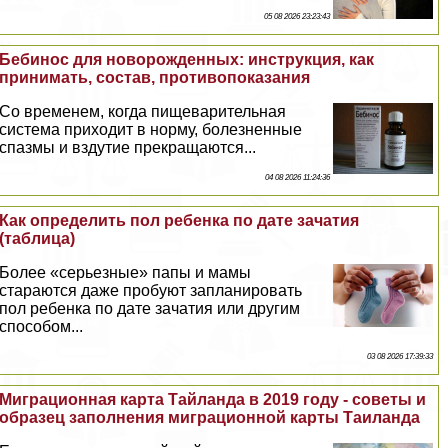
05 08 2026 23:23:43
Бебинос для новорожденных: инструкция, как
принимать, состав, противопоказания
Со временем, когда пищеварительная
система приходит в норму, болезненные
спазмы и вздутие прекращаются...
04 08 2026 11:24:36
Как определить пол ребенка по дате зачатия
(таблица)
Более «серьезные» папы и мамы
стараются даже пробуют запланировать
пол ребенка по дате зачатия или другим
способом...
03 08 2026 17:39:33
Миграционная карта Тайланда в 2019 году - советы и
образец заполнения миграционной карты Таиланда