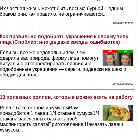
Их частная жизнь может быть весьма бурной – одним
бpaком они, как правило, не ограничиваются...
28 06 2026 10:15:25
Как правильно подобрать украшения к своему типу
лица (Спойлер: иногда даже звезды ошибаются)
Если вы все же недовольны тем, чем
одарила вас природа, форму лица помогут
визуально откорректировать правильно
подобранные украшения — серьги, подвески на шею и
ободки для волос...
27 06 2026 20:26:11
10 полезных роллов, которые можно взять на работу
Ролл с баклажаном и хумусомВам
понадобятся:1 лаваш1/4 стакана хумуса1/4
стакана запеченных баклажанов5
маслингорсть салатаПриготовление:Намазать лаваш
хумусом...