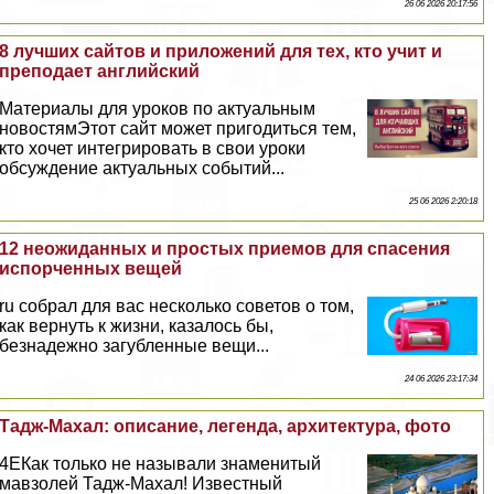
26 06 2026 20:17:56
8 лучших сайтов и приложений для тех, кто учит и
преподает английский
Материалы для уроков по актуальным
новостямЭтот сайт может пригодиться тем,
кто хочет интегрировать в свои уроки
обсуждение актуальных событий...
25 06 2026 2:20:18
12 неожиданных и простых приемов для спасения
испорченных вещей
ru собрал для вас несколько советов о том,
как вернуть к жизни, казалось бы,
безнадежно загубленные вещи...
24 06 2026 23:17:34
Тадж-Махал: описание, легенда, архитектура, фото
4EКак только не называли знаменитый
мавзолей Тадж-Махал! Известный