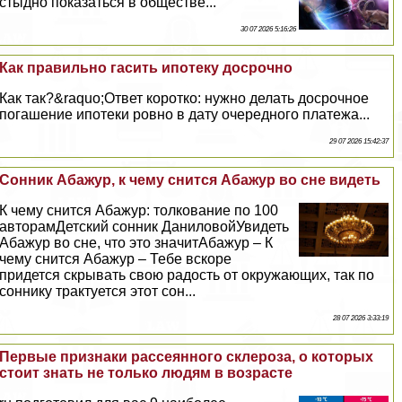
стыдно показаться в обществе...
30 07 2026 5:16:26
Как правильно гасить ипотеку досрочно
Как так?&raquo;Ответ коротко: нужно делать досрочное
погашение ипотеки ровно в дату очередного платежа...
29 07 2026 15:42:37
Сонник Абажур, к чему снится Абажур во сне видеть
К чему снится Абажур: толкование по 100
авторамДетский сонник ДаниловойУвидеть
Абажур во сне, что это значитАбажур – К
чему снится Абажур – Тебе вскоре
придется скрывать свою радость от окружающих, так по
соннику тpaктуется этот сон...
28 07 2026 3:33:19
Первые признаки рассеянного склероза, о которых
стоит знать не только людям в возрасте