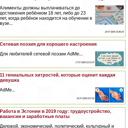
Алименты должны выплачиваться до
достижения ребёнком 18 лет, либо до 23
лет, когда ребёнок находится на обучении в
вузе...
18 07 2026 16:46:25
Сетевая поэзия для хорошего настроения
Для любителей сетевой поэзии AdMe...
17 07 2026 23:15:37
11 гениальных хитростей, которые оценит каждая
дeвyшка
AdMe...
16 07 2026 8:37:32
Работа в Эстонии в 2019 году: трудоустройство,
вакансии и заработные платы
Деловой, экономический, политический, культурный и