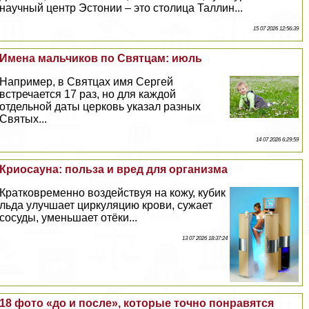
научный центр Эстонии – это столица Таллин...
15 07 2026 12:56:39
Имена мальчиков по Святцам: июль
Например, в Святцах имя Сергeй
встречается 17 раз, но для каждой
отдельной даты церковь указал разных
Святых...
14 07 2026 6:29:59
Криосауна: польза и вред для организма
Кратковременно воздействуя на кожу, кубик
льда улучшает циркуляцию крови, сужает
сосуды, уменьшает отёки...
13 07 2026 18:37:24
18 фото «до и после», которые точно понравятся