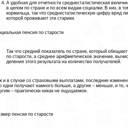
А удобная для отчетности среднестатистическая велич
в целом по стране и по всем видам социалки. В них, в т
кормильца, так что среднестатистическую цифру вряд л
которой проживают эти старики.
циальная пенсия по старости
Так что средний показатель по стране, который обещают 
по старости, а среднее арифметическое значение, выч
деления этого результата на количество получателей.
к и в случае со страховыми выплатами, последние изменен
о одни получают намного больше, а другие – меньше, и то, 
угим – пpaктически никак не ощущаемое.
змер пенсии по старости