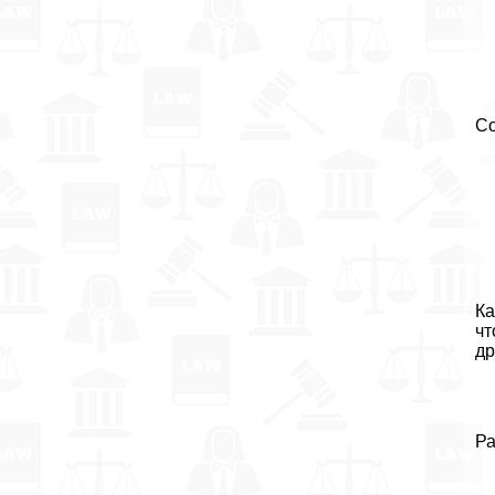
Со
Ка
чт
др
Ра