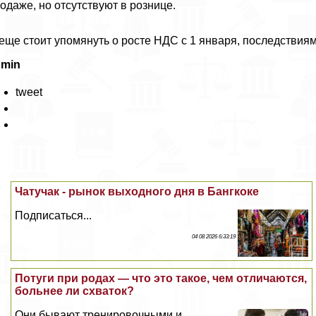
одаже, но отсутствуют в рознице.
еще стоит упомянуть о росте НДС с 1 января, последствия
dmin
tweet
Чатучак - рынок выходного дня в Бангкоке
Подписаться...
04 08 2026 6:33:19
Потуги при родах — что это такое, чем отличаются,
больнее ли схваток?
Они бывают тренировочными и