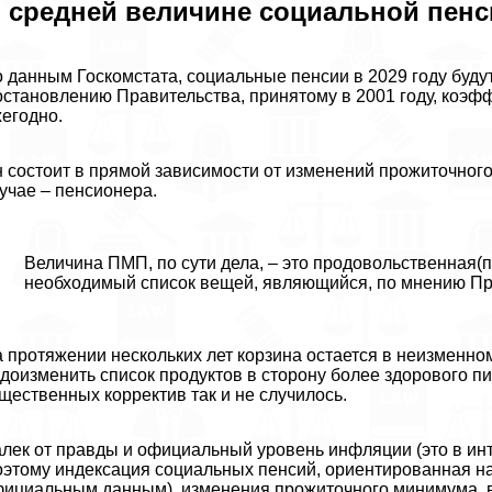
 средней величине социальной пенс
 данным Госкомстата, социальные пенсии в 2029 году буду
становлению Правительства, принятому в 2001 году, коэф
егодно.
 состоит в прямой зависимости от изменений прожиточног
учае – пенсионера.
Величина ПМП, по сути дела, – это продовольственная(п
необходимый список вещей, являющийся, по мнению Пр
 протяжении нескольких лет корзина остается в неизменн
доизменить список продуктов в сторону более здорового пит
щественных корректив так и не случилось.
лек от правды и официальный уровень инфляции (это в ин
этому индексация социальных пенсий, ориентированная на
ициальным данным), изменения прожиточного минимума, в 