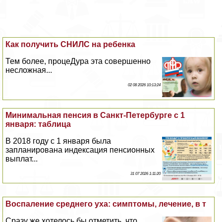
Как получить СНИЛС на ребенка
Тем более, процеДypa эта совершенно
несложная...
02 08 2026 10:13:24
Минимальная пенсия в Санкт-Петербурге с 1
января: таблица
В 2018 году с 1 января была
запланирована индексация пенсионных
выплат...
31 07 2026 1:11:20
Воспаление среднего уха: симптомы, лечение, в т
Сразу же хотелось бы отметить, что