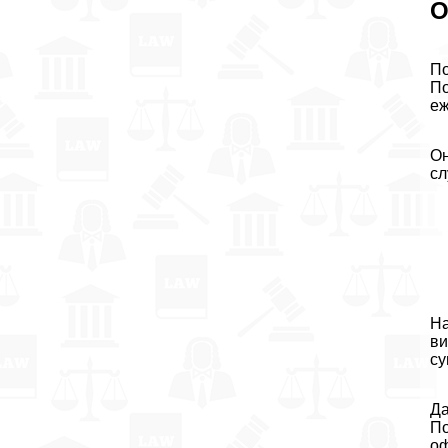
О
По
По
еж
Он
сл
На
ви
су
Да
По
оф