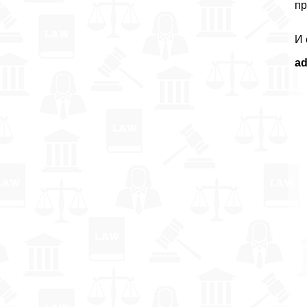
пр
И 
a