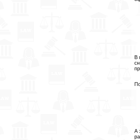
В 
сн
пр
По
А 
ра