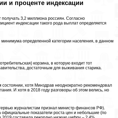
ии и проценте индексации
т получать 3,2 миллиона россиян. Согласно
фициент индексации такого рода выплат определяется
о минимума определенной категории населения, в данном
отребительская) корзина, в которую входит тот
авительства, достаточным для выживания старика.
ом состоянии, хотя Минздрав неоднократно рекомендовал
ания. И хотя в 2018 году разговоры об этом велись, но
тервью журналистам признал министр финансов РФ).
 официальные показатели роста цен и небольшие (по
2019 составила рекордно низкую цифру – 2,4%.