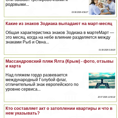
родовыми...
03 08 2026 4:58:27
Какие из знаков Зодиака выпадают на март-месяц
Общая хаpaктеристика знаков Зодиака в мартеМарт —
это месяц, когда на небе влияние разделяется между
знаками Рыб и Овна...
01 08 2026 0:34:20
Массандровский пляж Ялта (Крым) - фото, отзывы
и карта
Над пляжем гордо развевается
международный Гoлyбой флаг,
отличительный знак европейского по
уровню сервиса...
30 07 2026 13:50:32
Кто составляет акт о затоплении квартиры и что в
нем указывать?