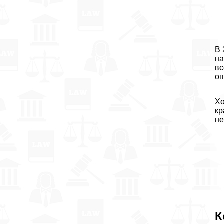
В 
на
вс
оп
Хо
кр
не
К