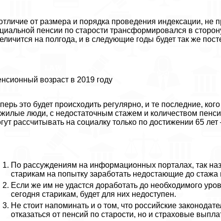
отличие от размера и порядка проведения индексации, не
циальной пенсии по старости трaнcформировался в сторону
еличится на полгода, и в следующие годы будет так же пост
нсионный возраст в 2019 году
перь это будет происходить регулярно, и те последние, ког
жилые люди, с недостаточным стажем и количеством пенсио
гут рассчитывать на социалку только по достижении 65 ле
По рассуждениям на информационных порталах, так наз
старикам на попытку заработать недостающие до стажа
Если же им не удастся доработать до необходимого уро
сегодня старикам, будет для них недоступен.
Не стоит напоминать и о том, что российские законода
отказаться от пенсий по старости, но и страховые вып