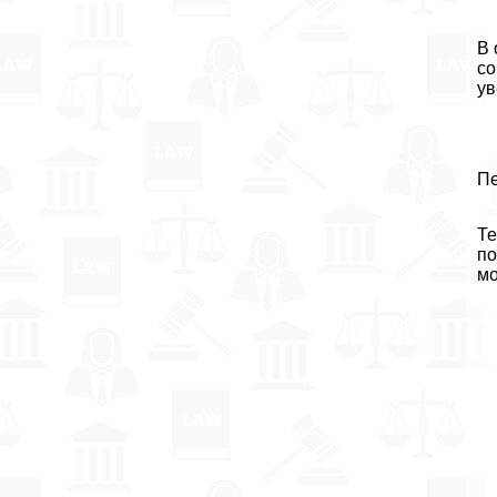
В 
со
ув
Пе
Те
по
мо