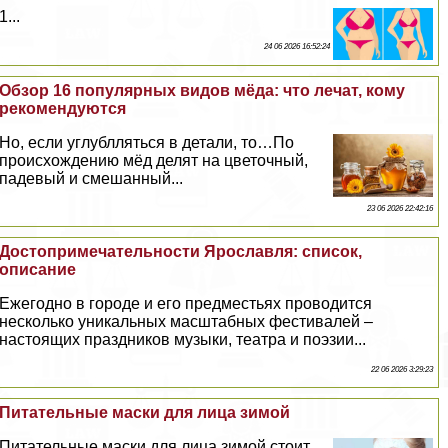
1...
24 06 2026 16:52:24
Обзор 16 популярных видов мёда: что лечат, кому
рекомендуются
Но, если углублляться в детали, то…По
происхождению мёд делят на цветочный,
падевый и смешанный...
23 06 2026 22:42:16
Достопримечательности Ярославля: список,
описание
Ежегодно в городе и его предместьях проводится
несколько уникальных масштабных фестивалей –
настоящих праздников музыки, театра и поэзии...
22 06 2026 3:29:23
Питательные маски для лица зимой
Питательные маски для лица зимой стоит