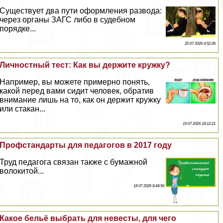
Существует два пути оформления развода:
через органы ЗАГС либо в судебном
порядке...
20 07 2026 4:52:26
Личностный тест: Как вы держите кружку?
Например, вы можете примерно понять,
какой перед вами сидит человек, обратив
внимание лишь на то, как он держит кружку
или стакан...
19 07 2026 18:12:21
Профстандарты для педагогов в 2017 году
Труд педагога связан также с бумажной
волокитой...
18 07 2026 8:44:56
Какое бельё выбрать для невесты, для чего