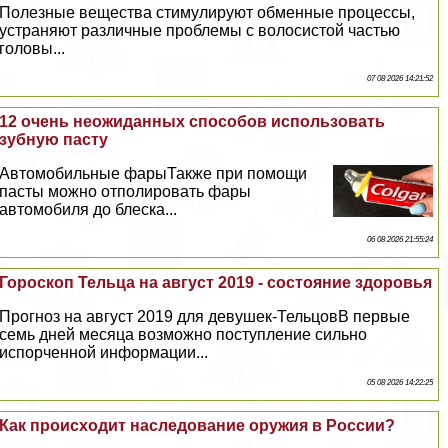
Полезные вещества стимулируют обменные процессы,
устраняют различные проблемы с волосистой частью
головы...
07 08 2026 14:21:52
12 очень неожиданных способов использовать
зубную пасту
Автомобильные фарыТакже при помощи
пасты можно отполировать фары
автомобиля до блеска...
06 08 2026 21:55:24
Гороскоп Тельца на август 2019 - состояние здоровья
Прогноз на август 2019 для дeвyшек-ТельцовВ первые
семь дней месяца возможно поступление сильно
испорченной информации...
05 08 2026 14:22:25
Как происходит наследование оружия в России?