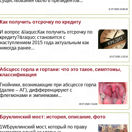
существования было 6 президентов...
11 07 2026 19:48:34
Как получить отсрочку по кредиту
И вопрос &laquo;Как получить отсрочку по
кредиту?&raquo; становится с
наступлением 2015 года актуальным как
никогда ранее...
10 07 2026 1:33:18
Абсцесс горла и гортани: что это такое, симптомы,
классификация
Гнойники, возникающие при абсцессе горла
(далее – АГ), дифференцируют с
флегмонами и эмпиемами...
09 07 2026 7:33:46
Бруклинский мост: история, описание, фото
1WБруклинский мост, который по праву