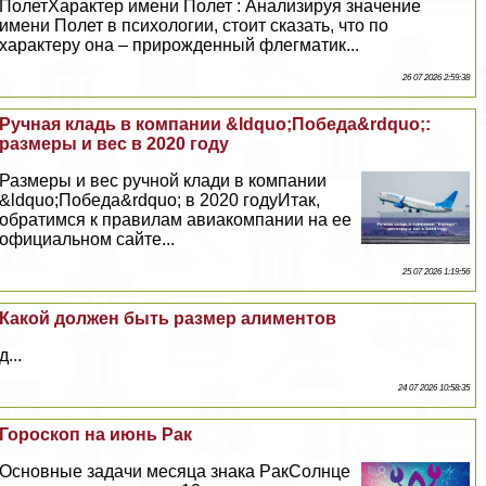
ПолетХаpaктер имени Полет : Анализируя значение
имени Полет в психологии, стоит сказать, что по
хаpaктеру она – прирожденный флегматик...
26 07 2026 2:59:38
Ручная кладь в компании &ldquo;Победа&rdquo;:
размеры и вес в 2020 году
Размеры и вес ручной клади в компании
&ldquo;Победа&rdquo; в 2020 годуИтак,
обратимся к правилам авиакомпании на ее
официальном сайте...
25 07 2026 1:19:56
Какой должен быть размер алиментов
д...
24 07 2026 10:58:35
Гороскоп на июнь Paк
Основные задачи месяца знака PaкСолнце