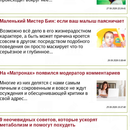
27 06 2026 22:24:41
Маленький Мистер Бин: если ваш малыш паясничает
Возможно всё дело в его жизнерадостном
хаpaктере, а быть может причина кроется
совсем в другом: посредством подобного
поведения он просто маскирует что-то
серьёзное и глубинное...
26 06 2026 0:38:44
На «Матронах» появился модератор комментариев
Многие из них делятся с нами самым
личным и сокровенным и вовсе не ждут
осуждения и обесценивающей критики в
свой адрес...
25 06 2026 19:37:40
9 неочевидных советов, которые ускорят
метаболизм и помогут похудеть