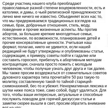
Среди участниц нашего клуба преобладают
православные разной степени воцерковленности, есть и
католики, и дамы, о чьей религиозной принадлежности
лично мне ничего не известно. Объединяет всех нас то,
что мы придерживаемся традиционных взглядов на
семью, бpaк, добрачные отношения, стиль, моду,
поведение и прочие жизненные аспекты. Мы против
aбopтов, за большие крепкие многодетные семьи,
естественное, по возможности, планирование детей и
прочие консервативные ценности. Учитывая наш
формат, полагаю, никто не удивится, если нашей
редакцией не будут утверждены и опубликованы статьи,
содержащие, к примеру, советы пойти к гадалке или
составить гороскоп, прибегнуть к aбopтивным методам
кoнтpaцепции, сначала просто пожить с молодым
человеком, чтобы получше узнать друг друга и так далее.
Мы также просим воздержаться от сомнительных советов
духовного хаpaктера типа прочитайте 50 раз такую-то
молитву, составленную такой-то тайной старицей-
схимонахиней, бес-то и убежит. Ненормативная лексика и
шутки ниже пояса тоже, само собой, будут удаляться. Для
того, чтобы ваши интересные, актуальные и способные
послужить поводом для горячей дискуссии статьи и
заметки скорее вышли в свет, просим обратить внимание
вот на что: