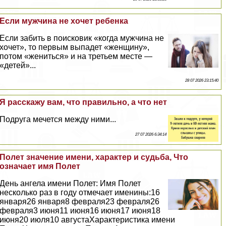
Если мужчина не хочет ребенка
Если забить в поисковик «когда мужчина не
хочет», то первым выпадет «женщину»,
потом «жениться» и на третьем месте —
«детей»...
28 07 2026 23:15:40
Я расскажу вам, что правильно, а что нет
Подруга мечется между ними...
27 07 2026 6:34:14
Полет значение имени, хаpaктер и судьба, Что
означает имя Полет
День ангела имени Полет: Имя Полет
несколько раз в году отмечает именины:16
января26 января8 февраля23 февраля26
февраля3 июня11 июня16 июня17 июня18
июня20 июля10 августаХаpaктеристика имени