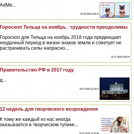
AdMe...
01 08 2026 4:46:21
Гороскоп Тельца на ноябрь : трудности преодолимы
Гороскоп для Тельца на ноябрь 2018 года предвещает
неудачный период в жизни знаков земли и советует не
растрачивать силы напрасно...
31 07 2026 9:46:24
Правительство РФ в 2017 году
д...
30 07 2026 11:19:27
12 недель для творческого возрождения
К тому же каждый из нас иногда
оказывается в творческом тупике...
29 07 2026 15:35:28