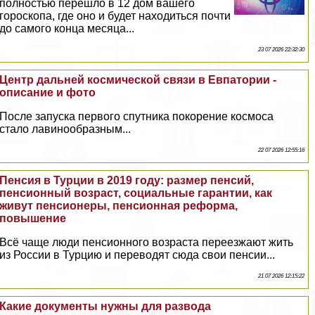
полностью перешло в 12 дом вашего
гороскопа, где оно и будет находиться почти
до самого конца месяца...
23 07 2026 22:32:30
Центр дальней космической связи в Евпатории -
описание и фото
После запуска первого спутника покорение космоса
стало лавинообразным...
22 07 2026 12:55:16
Пенсия в Турции в 2019 году: размер пенсий,
пенсионный возраст, социальные гарантии, как
живут пенсионеры, пенсионная реформа,
повышение
Всё чаще люди пенсионного возраста переезжают жить
из России в Турцию и переводят сюда свои пенсии...
21 07 2026 12:15:22
Какие документы нужны для развода