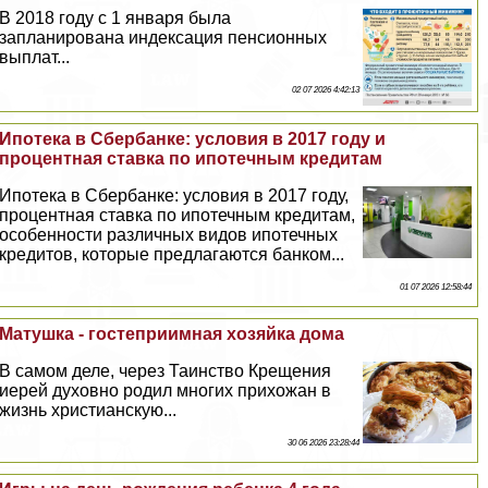
В 2018 году с 1 января была
запланирована индексация пенсионных
выплат...
02 07 2026 4:42:13
Ипотека в Сбербанке: условия в 2017 году и
процентная ставка по ипотечным кредитам
Ипотека в Сбербанке: условия в 2017 году,
процентная ставка по ипотечным кредитам,
особенности различных видов ипотечных
кредитов, которые предлагаются банком...
01 07 2026 12:58:44
Матушка - гостеприимная хозяйка дома
В самом деле, через Таинство Крещения
иерей духовно родил многих прихожан в
жизнь христианскую...
30 06 2026 23:28:44