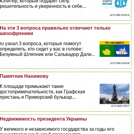
Юпитер, который подарит силу,
решительность и уверенность в себе...
14 07 2026 16:56:31
На эти 3 вопроса правильно отвечают только
шизофреники
ru узнал 3 вопроса, которые помогут
определить, кто сидит у вас в голове:
Безумный Шляпник или Сальвадор Дали...
13 07 2026 14:52:42
Памятник Нахимову
К площади примыкают такие
достопримечательности, как Графская
пристань и Приморский бульвар...
12 07 2026 5:39:17
Недвижимость президента Украины
У великого и независимого государства за годы его