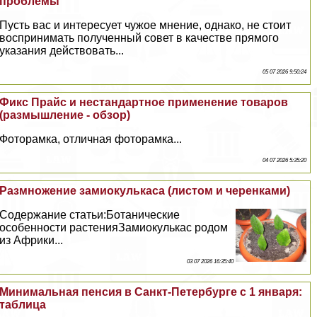
проблемы
Пусть вас и интересует чужое мнение, однако, не стоит
воспринимать полученный совет в качестве прямого
указания действовать...
05 07 2026 9:50:24
Фикс Прайс и нестандартное применение товаров
(размышление - обзор)
Фоторамка, отличная фоторамка...
04 07 2026 5:35:20
Размножение замиокулькаса (листом и черенками)
Содержание статьи:Ботанические
особенности растенияЗамиокулькас родом
из Африки...
03 07 2026 16:35:40
Минимальная пенсия в Санкт-Петербурге с 1 января:
таблица