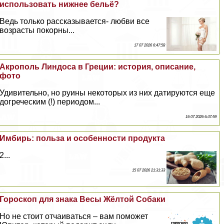
использовать нижнее бельё?
Ведь только рассказывается- любви все
возрасты покорны...
17 07 2026 6:47:58
Акрополь Линдоса в Греции: история, описание,
фото
Удивительно, но руины некоторых из них датируются еще
догреческим (!) периодом...
16 07 2026 6:37:59
Имбирь: польза и особенности продукта
2...
15 07 2026 21:31:33
Гороскоп для знака Весы Жёлтой Собаки
Но не стоит отчаиваться – вам поможет