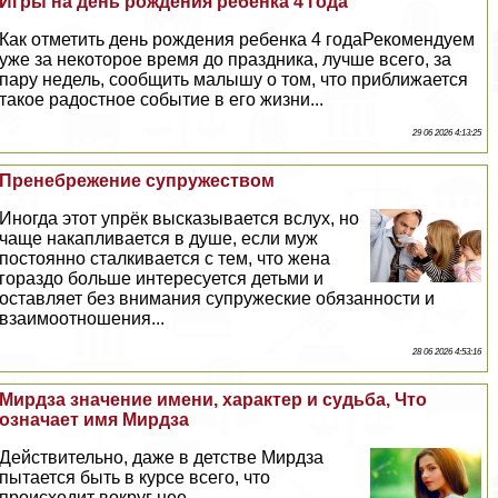
Игры на день рождения ребенка 4 года
Как отметить день рождения ребенка 4 годаРекомендуем
уже за некоторое время до праздника, лучше всего, за
пару недель, сообщить малышу о том, что приближается
такое радостное событие в его жизни...
29 06 2026 4:13:25
Пренебрежение супружеством
Иногда этот упрёк высказывается вслух, но
чаще накапливается в душе, если муж
постоянно сталкивается с тем, что жена
гораздо больше интересуется детьми и
оставляет без внимания супружеские обязанности и
взаимоотношения...
28 06 2026 4:53:16
Мирдза значение имени, хаpaктер и судьба, Что
означает имя Мирдза
Действительно, даже в детстве Мирдза
пытается быть в курсе всего, что
происходит вокруг нее...