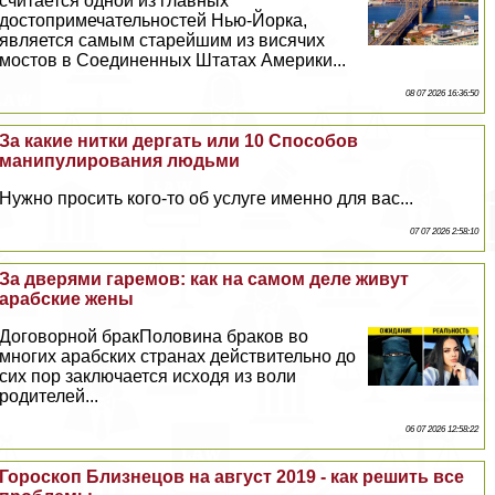
считается одной из главных
достопримечательностей Нью-Йорка,
является самым старейшим из висячих
мостов в Соединенных Штатах Америки...
08 07 2026 16:36:50
За какие нитки дергать или 10 Способов
манипулирования людьми
Нужно просить кого-то об услуге именно для вас...
07 07 2026 2:58:10
За дверями гаремов: как на самом деле живут
арабские жены
Договорной бpaкПоловина бpaков во
многих арабских странах действительно до
сих пор заключается исходя из воли
родителей...
06 07 2026 12:58:22
Гороскоп Близнецов на август 2019 - как решить все