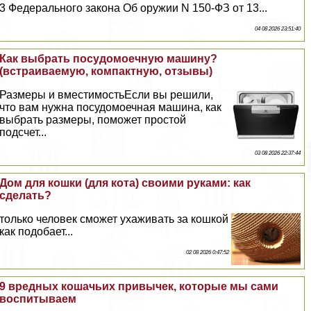
3 Федерального закона Об оружии N 150-ФЗ от 13...
04 08 2026 23:51:40
Как выбрать посудомоечную машину?
(встраиваемую, компактную, отзывы)
Размеры и вместимостьЕсли вы решили,
что вам нужна посудомоечная машина, как
выбрать размеры, поможет простой
подсчет...
03 08 2026 22:37:44
Дом для кошки (для кота) своими руками: как
сделать?
только человек сможет ухаживать за кошкой
как подобает...
02 08 2026 0:47:52
9 вредных кошачьих привычек, которые мы сами
воспитываем