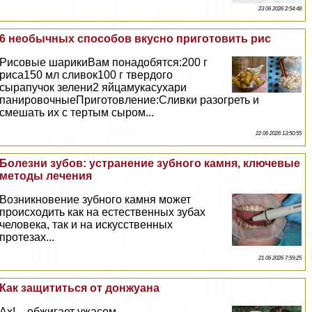
23 06 2026 2:54:48
6 необычных способов вкусно приготовить рис
Рисовые шарикиВам понадобятся:200 г
риса150 мл сливок100 г твердого
сырапучок зелени2 яйцамукасухари
панировочныеПриготовление:Сливки разогреть и
смешать их с тертым сыром...
22 06 2026 13:50:55
Болезни зубов: устранение зубного камня, ключевые
методы лечения
Возникновение зубного камня может
происходить как на естественных зубах
человека, так и на искусственных
протезах...
21 06 2026 7:59:25
Как защититься от донжуана
Ах! – обжигает ужасом...