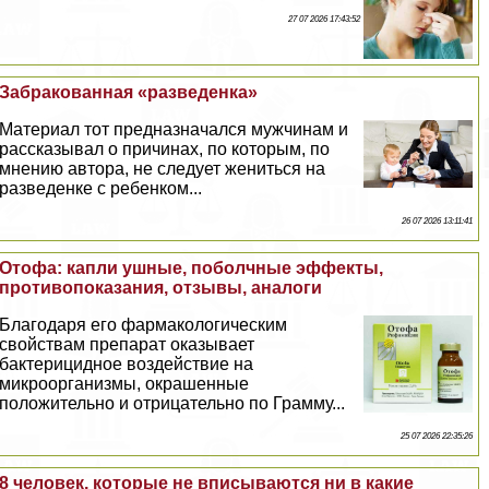
27 07 2026 17:43:52
Забpaкованная «разведенка»
Материал тот предназначался мужчинам и
рассказывал о причинах, по которым, по
мнению автора, не следует жениться на
разведенке с ребенком...
26 07 2026 13:11:41
Отофа: капли ушные, поболчные эффекты,
противопоказания, отзывы, аналоги
Благодаря его фармакологическим
свойствам препарат оказывает
бактерицидное воздействие на
микроорганизмы, окрашенные
положительно и отрицательно по Грамму...
25 07 2026 22:35:26
8 человек, которые не вписываются ни в какие