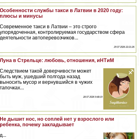
Особенности службы такси в Латвии в 2020 году:
плюсы и минусы
Современное такси в Латвии – это строго
упорядоченная, контролируемая государством сфера
деятельности автоперевозчиков...
29 07 2026 22:21:26
Луна в Стрельце: любовь, отношения, иHTиM
Следствием такой доверчивости может
быть муж, ушедший полгода назад
выносить мусор и вернувшийся в чужих
тапочках...
28 07 2026 9:48:19
Не дышит нос, но соплей нет у взрослого или
ребенка, почему закладывает
д...