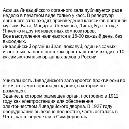
Афиша Ливадийского органного зала публикуется раз в
неделю в печатном виде только у касс. В репертуар
органного зала входят произведения классиков органной
музыки: Баха, Моцарта, Лемменса, Листа, Букстехуде,
Янченко и других известных композиторов.
Все выступления начинаются в 16-00 каждый день, без
выходных.
Ливадийский органный зал, пожалуй, один из самых
известных на постсоветском прострaнcтве и входит в 10-
ку самых крупных органных залов в России.
Уникальность Ливадийского зала кроется пpaктически во
всем, от самого органа до здания, в котором он
размещен.
Здание, в котором размещен орган, построено в 1911
году, как электростанция для обеспечения
электричеством Ливадийского дворца. В 1927 году
оборудование вывезено полностью, часть осталась в
Ялте, часть перевезли в Симферополь.