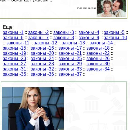
20 06 2026 13:16:56
Еще:
законы -1
::
законы -2
::
законы -3
::
законы -4
::
законы -5
::
законы -6
::
законы -7
::
законы -8
::
законы -9
::
законы -10
::
законы -11
::
законы -12
::
законы -13
::
законы -14
::
законы -15
::
законы -16
::
законы -17
::
законы -18
::
законы -19
::
законы -20
::
законы -21
::
законы -22
::
законы -23
::
законы -24
::
законы -25
::
законы -26
::
законы -27
::
законы -28
::
законы -29
::
законы -30
::
законы -31
::
законы -32
::
законы -33
::
законы -34
::
законы -35
::
законы -36
::
законы -37
::