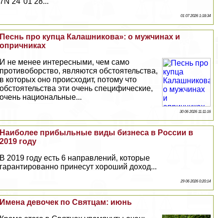
7N 24°01’28...
01 07 2026 1:18:34
Песнь про купца Калашникова»: о мужчинах и
опричниках
И не менее интересными, чем само
противоборство, являются обстоятельства,
в которых оно происходит, потому что
обстоятельства эти очень специфические,
очень национальные...
30 06 2026 11:11:16
Наиболее прибыльные виды бизнеса в России в
2019 году
В 2019 году есть 6 направлений, которые
гарантированно принесут хороший доход...
29 06 2026 0:20:14
Имена девочек по Святцам: июнь