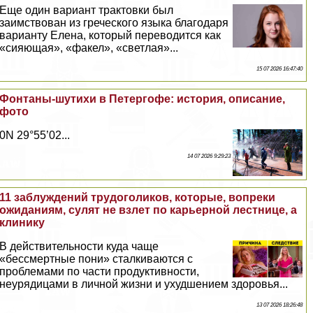
Еще один вариант тpaктовки был
заимствован из греческого языка благодаря
варианту Елена, который переводится как
«сияющая», «факел», «светлая»...
15 07 2026 16:47:40
Фонтаны-шутихи в Петергофе: история, описание,
фото
0N 29°55’02...
14 07 2026 9:29:23
11 заблуждений трудоголиков, которые, вопреки
ожиданиям, сулят не взлет по карьерной лестнице, а
клинику
В действительности куда чаще
«бесcмepтные пони» сталкиваются с
проблемами по части продуктивности,
неурядицами в личной жизни и ухудшением здоровья...
13 07 2026 18:26:48