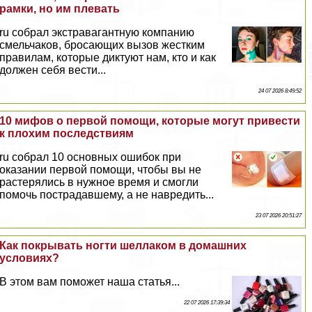
рамки, но им плевать
ru собрал экстравагантную компанию
смельчаков, бросающих вызов жестким
правилам, которые диктуют нам, кто и как
должен себя вести...
24 07 2026 8:49:52
10 мифов о первой помощи, которые могут привести
к плохим последствиям
ru собрал 10 основных ошибок при
оказании первой помощи, чтобы вы не
растерялись в нужное время и смогли
помочь пострадавшему, а не навредить...
23 07 2026 20:51:27
Как покрывать ногти шеллаком в домашних
условиях?
В этом вам поможет наша статья...
22 07 2026 17:39:34