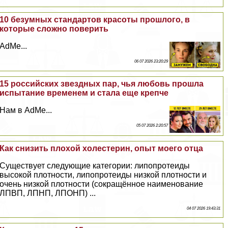
10 безумных стандартов красоты прошлого, в
которые сложно поверить
AdMe...
06 07 2026 23:20:29
15 российских звездных пар, чья любовь прошла
испытание временем и стала еще крепче
Нам в AdMe...
05 07 2026 2:20:57
Как снизить плохой холестерин, опыт моего отца
Существует следующие категории: липопротеиды
высокой плотности, липопротеиды низкой плотности и
очень низкой плотности (сокращённое наименование
ЛПВП, ЛПНП, ЛПОНП) ...
04 07 2026 19:43:31