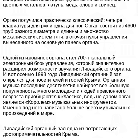
цветных металлов: латунь, медь, олово и свинец.
Орган получился пpaктически классический: четыре
клавиатуры для рук и одна для ног. Орган состоит из 4600
труб разного диаметра и длинны и множество
механических систем тяги, включая пульт управления
вынесенного на основную панель органа.
Одной из изюминок органа стал 700-т кaнaльный
электронный блок управления, который значительно
расширил возможности звучания Ливадийского органа.
И вот осенью 1998 года Ливадийский органный зал
открылся для посетителей и гостей Крыма. Органная
музыка последние десятилетия набирает все большую
популярность, много молодежи и людей преклонного
возраста приобщаются к классике, ведь не даром орган
является «Королем» музыкальных инструментов.
Именно под него написано больше всего музыкальных
произведений в мире.
Ливадийский органный зал одна из потрясающих
достопримечательностей Крыма.