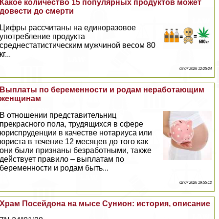
Какое количество 15 популярных продуктов может
довести до cмepти
Цифры рассчитаны на единоразовое
употрeбление продукта
среднестатистическим мужчиной весом 80
кг...
03 07 2026 12:25:24
Выплаты по беременности и родам неработающим
женщинам
В отношении представительниц
прекрасного пола, трудящихся в сфере
юриспруденции в качестве нотариуса или
юриста в течение 12 месяцев до того как
они были признаны безработными, также
действует правило – выплатам по
беременности и родам быть...
02 07 2026 19:55:12
Храм Посейдона на мысе Сунион: история, описание