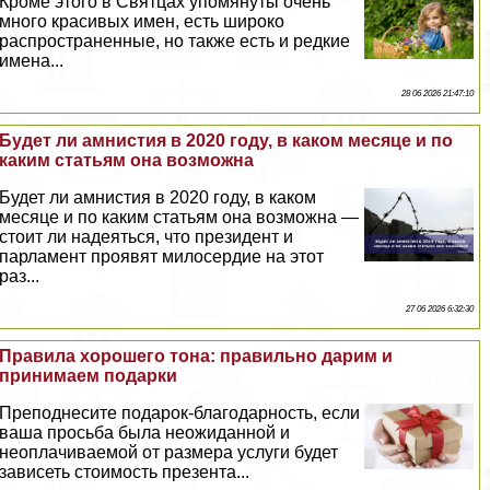
Кроме этого в Святцах упомянуты очень
много красивых имен, есть широко
распространенные, но также есть и редкие
имена...
28 06 2026 21:47:10
Будет ли амнистия в 2020 году, в каком месяце и по
каким статьям она возможна
Будет ли амнистия в 2020 году, в каком
месяце и по каким статьям она возможна —
стоит ли надеяться, что президент и
парламент проявят милосердие на этот
раз...
27 06 2026 6:32:30
Правила хорошего тона: правильно дарим и
принимаем подарки
Преподнесите подарок-благодарность, если
ваша просьба была неожиданной и
неоплачиваемой от размера услуги будет
зависеть стоимость презента...