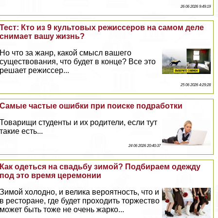
26 06 2026 9:49:19
Тест: Кто из 9 культовых режиссеров на самом деле
снимает вашу жизнь?
Но что за жанр, какой смысл вашего
существования, что будет в конце? Все это
решает режиссер...
25 06 2026 4:29:28
Самые частые ошибки при поиске подработки
Товарищи студенты и их родители, если тут
такие есть...
24 06 2026 20:40:37
Как одеться на свадьбу зимой? Подбираем одежду
под это время церемонии
Зимой холодно, и велика вероятность, что и
в ресторане, где будет проходить торжество
может быть тоже не очень жарко...