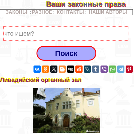
Ваши законные права
ЗАКОНЫ
::
РАЗНОЕ
::
КОНТАКТЫ
::
НАШИ АВТОРЫ
Ливадийский органный зал