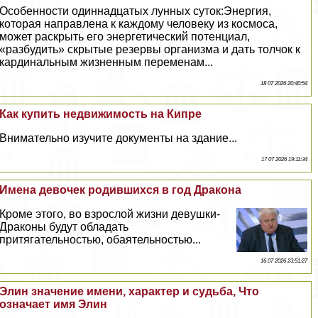
Особенности одиннадцатых лунных суток:Энергия,
которая направлена к каждому человеку из космоса,
может раскрыть его энергетический потенциал,
«разбудить» скрытые резервы организма и дать толчок к
кардинальным жизненным переменам...
18 07 2026 20:40:54
Как купить недвижимость на Кипре
Внимательно изучите документы на здание...
17 07 2026 19:11:34
Имена девочек родившихся в год Дpaкона
Кроме этого, во взрослой жизни дeвyшки-
Дpaконы будут обладать
притягательностью, обаятельностью...
16 07 2026 23:51:27
Элин значение имени, хаpaктер и судьба, Что
означает имя Элин