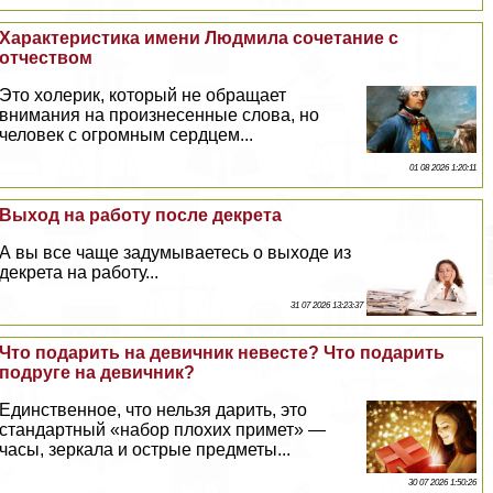
Хаpaктеристика имени Людмила сочетание с
отчеством
Это холерик, который не обращает
внимания на произнесенные слова, но
человек с огромным сердцем...
01 08 2026 1:20:11
Выход на работу после декрета
А вы все чаще задумываетесь о выходе из
декрета на работу...
31 07 2026 13:23:37
Что подарить на девичник невесте? Что подарить
подруге на девичник?
Единственное, что нельзя дарить, это
стандартный «набор плохих примет» —
часы, зеркала и острые предметы...
30 07 2026 1:50:26