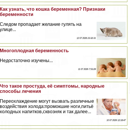
Как узнать, что кошка беременная? Признаки
беременности
Следом пропадает желание гулять на
улице...
12 07 2026 23:32:31
Многоплодная беременность
Недостаточно изучены...
11 07 2026 7:53:28
Что такое простуда, её симптомы, народные
способы лечения
Переохлаждение могут вызвать различные
воздействия холода:промокшие ноги,питьё
холодных напитков,сквозняк и так далее...
10 07 2026 12:18:47