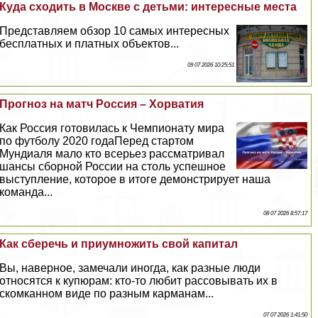
Куда сходить в Москве с детьми: интересные места
Представляем обзор 10 самых интересных
бесплатных и платных объектов...
09 07 2026 10:25:51
Прогноз на матч Россия – Хорватия
Как Россия готовилась к Чемпионату мира
по футболу 2020 годаПеред стартом
Мундиаля мало кто всерьез рассматривал
шансы сборной России на столь успешное
выступление, которое в итоге демонстрирует наша
комaнда...
08 07 2026 8:57:17
Как сберечь и приумножить свой капитал
Вы, наверное, замечали иногда, как разные люди
относятся к купюрам: кто-то любит рассовывать их в
скомканном виде по разным карманам...
07 07 2026 1:41:50