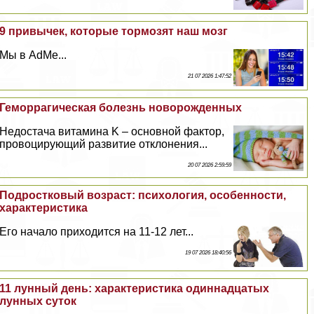
9 привычек, которые тормозят наш мозг
Мы в AdMe...
21 07 2026 1:47:52
Геморрагическая болезнь новорожденных
Недостача витамина K – основной фактор,
провоцирующий развитие отклонения...
20 07 2026 2:59:59
Подростковый возраст: психология, особенности,
хаpaктеристика
Его начало приходится на 11-12 лет...
19 07 2026 18:40:56
11 лунный день: хаpaктеристика одиннадцатых
лунных суток