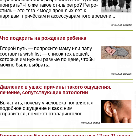
поиграть?Что же такое стиль ретро? Ретро-
стиль – это тяга к моде прошлых лет, к
нарядам, причёскам и аксессуарам того времени...
07 08 2026 23:12:58
Что подарить на рождение ребенка
Второй путь — попросите маму или папу
составить wish list — список тех вещей,
которые им нужны разные по цене, чтобы
можно было выбрать...
06 08 2026 10:42:26
Давление в ушах: причины такого ощущения,
лечение, сопутствующие патологии
Выяснить, почему у человека появляется
подобное ощущение и как с ним
справиться, поможет отоларинголог...
05 08 2026 8:45:36
Гороскоп для Близнецов, рожденных с 12 по 21 июня