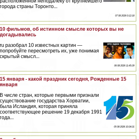
расположенной неподалеку от крупнейшего
города страны Торонто...
07 08 2026 0:12:18
10 фильмов, об истинном смысле которых вы не
догадывались
ru разобрал 10 известных картин —
попробуйте пересмотреть их, уже понимая
скрытый смысл...
06 08 2026 11:45:39
15 января - какой праздник сегодня, Рожденные 15
января
В числе стран, которые первыми признали
существование государства Хорватии,
была Исландия, которая приняла
соответствующее решение 19 декабря 1991
года...
05 08 2026 10:34:31