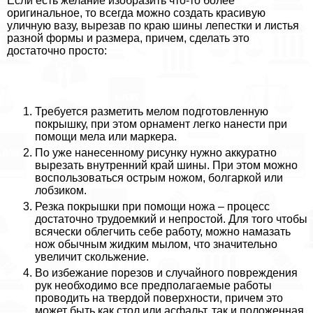
Если есть желание изобразить что-то более
оригинальное, то всегда можно создать красивую
уличную вазу, вырезав по краю шины лепестки и листья
разной формы и размера, причем, сделать это
достаточно просто:
Требуется разметить мелом подготовленную
покрышку, при этом орнамент легко нанести при
помощи мела или маркера.
По уже нанесенному рисунку нужно аккуратно
вырезать внутренний край шины. При этом можно
воспользоваться острым ножом, болгаркой или
лобзиком.
Резка покрышки при помощи ножа – процесс
достаточно трудоемкий и непростой. Для того чтобы
всячески облегчить себе работу, можно намазать
нож обычным жидким мылом, что значительно
увеличит скольжение.
Во избежание порезов и случайного повреждения
рук необходимо все предполагаемые работы
проводить на твердой поверхности, причем это
может быть как стол или асфальт, так и положенная