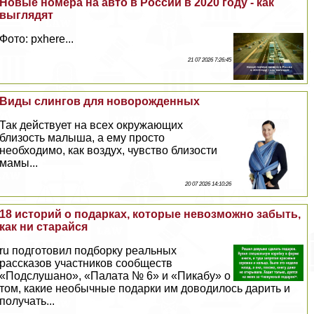
Новые номера на авто в России в 2020 году - как
выглядят
Фото: pxhere...
21 07 2026 7:26:45
Виды слингов для новорожденных
Так действует на всех окружающих
близость малыша, а ему просто
необходимо, как воздух, чувство близости
мамы...
20 07 2026 14:10:26
18 историй о подарках, которые невозможно забыть,
как ни старайся
ru подготовил подборку реальных
рассказов участников сообществ
«Подслушано», «Палата № 6» и «Пикабу» о
том, какие необычные подарки им доводилось дарить и
получать...