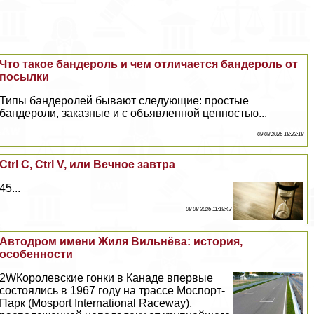
Что такое бандероль и чем отличается бандероль от
посылки
Типы бандеролей бывают следующие: простые
бандероли, заказные и с объявленной ценностью...
09 08 2026 18:22:18
Ctrl C, Ctrl V, или Вечное завтра
45...
08 08 2026 11:19:43
Автодром имени Жиля Вильнёва: история,
особенности
2WКоролевские гонки в Канаде впервые
состоялись в 1967 году на трассе Моспорт-
Парк (Mosport International Raceway),