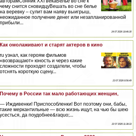
авторамСонник XXI векаБелье во сне к
чему снится сновидцуВешать во сне белье
на веревку – сулит вам наяву выигрыш,
неожиданное получение денег или незапланированной
прибыли...
24 07 2026 18:46:30
Как омолаживают и старят актеров в кино
ru узнал, как героям фильмов
«возвращают» юность и через какие
сложности проходят создатели, чтобы
отснять короткую сцену...
23 07 2026 8:56:49
Почему в России так мало работающих женщин,
— Иждивенки! Приспособленки! Вот поэтому они, бабы,
такие меркантильные — всю жизнь ищут, на чью бы шею
усесться, да поудобнее&raquo;...
22 07 2026 11:38:33