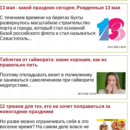
13 мая - какой праздник сегодня, Рожденные 13 мая
С течением времени на берегах бухты
развернулось масштабное строительство
порта и города, который стал основной
базой российского флота и стал называться
Севастополь...
09 07 2026 1:28:53
Таблетки от гайморита: какие хорошие, как их
правильно пить
Поэтому откладывать визит в поликлинику
и заниматься самолечением при гайморите
недопустимо...
08 07 2026 7:41:54
12 трюков для тех, кто не хочет поправиться за
новогодние праздники
Но разве можно ограничивать себя в это
веселое время? На самом деле вовсе не