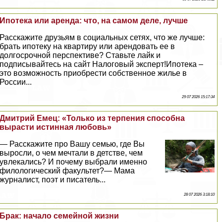
Ипотека или аренда: что, на самом деле, лучше
Расскажите друзьям в социальных сетях, что же лучше:
брать ипотеку на квартиру или арендовать ее в
долгосрочной перспективе? Ставьте лайк и
подписывайтесь на сайт Налоговый эксперт!Ипотека –
это возможность приобрести собственное жилье в
России...
29 07 2026 15:17:34
Дмитрий Емец: «Только из терпения способна
вырасти истинная любовь»
— Расскажите про Вашу семью, где Вы
выросли, о чем мечтали в детстве, чем
увлекались? И почему выбрали именно
филологический факультет?— Мама
журналист, поэт и писатель...
28 07 2026 3:18:10
Бpaк: начало семейной жизни