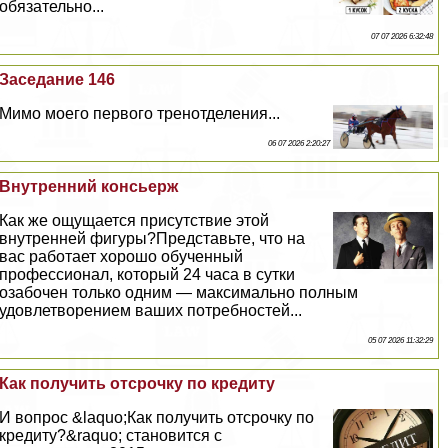
обязательно...
07 07 2026 6:32:48
Заседание 146
Мимо моего первого тренотделения...
06 07 2026 2:20:27
Внутренний консьерж
Как же ощущается присутствие этой
внутренней фигуры?Представьте, что на
вас работает хорошо обученный
профессионал, который 24 часа в сутки
озабочен только одним — максимально полным
удовлетворением ваших потребностей...
05 07 2026 11:32:29
Как получить отсрочку по кредиту
И вопрос &laquo;Как получить отсрочку по
кредиту?&raquo; становится с