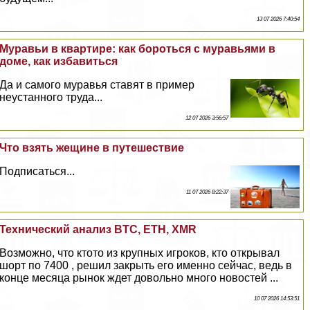
13 07 2026 7:40:54
Муравьи в квартире: как бороться с муравьями в
доме, как избавиться
Да и самого муравья ставят в пример
неустанного труда...
12 07 2026 3:56:57
Что взять жещине в путешествие
Подписаться...
11 07 2026 8:22:37
Технический анализ BTC, ETH, XMR
Возможно, что ктото из крупных игроков, кто открывал
шорт по 7400 , решил закрыть его именно сейчас, ведь в
конце месяца рынок ждет довольно много новостей ...
10 07 2026 14:53:51