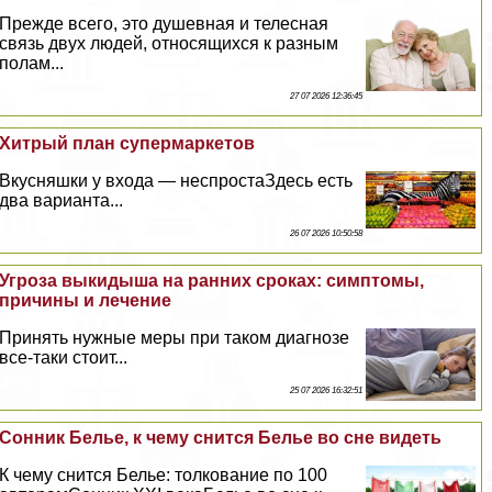
Прежде всего, это душевная и телесная
связь двух людей, относящихся к разным
полам...
27 07 2026 12:36:45
Хитрый план супермаркетов
Вкусняшки у входа — неспростаЗдесь есть
два варианта...
26 07 2026 10:50:58
Угроза выкидыша на ранних сроках: симптомы,
причины и лечение
Принять нужные меры при таком диагнозе
все-таки стоит...
25 07 2026 16:32:51
Сонник Белье, к чему снится Белье во сне видеть
К чему снится Белье: толкование по 100