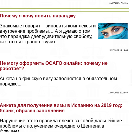
16 07 2026 7:51:15
Почему я хочу носить паранджу
Знакомые говорят – виноваты комплексы и
внутренние проблемы… А я думаю о том,
что паранджа дает удивительную свободу,
как это ни странно звучит...
15 07 2026 16:15:46
Не могу оформить ОСАГО онлайн: почему не
работает?
Анкета на финскую визу заполняется в обязательном
порядке...
14 07 2026 11:28:44
Анкета для получения визы в Испанию на 2019 год:
бланк, образец заполнения
Нарушение этого правила влечет за собой дальнейшие
проблемы с получением очередного Шенгена в
будущем...