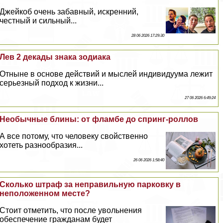
Джейкоб очень забавный, искренний,
честный и сильный...
28 06 2026 17:29:30
Лев 2 декады знака зодиака
Отныне в основе действий и мыслей индивидуума лежит
серьезный подход к жизни...
27 06 2026 6:49:24
Необычные блины: от фламбе до спринг-роллов
А все потому, что человеку свойственно
хотеть разнообразия...
26 06 2026 1:58:40
Сколько штраф за неправильную парковку в
неположенном месте?
Стоит отметить, что после увольнения
обеспечение гражданам будет