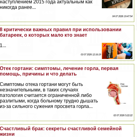
наступлением 2015 года актуальным как
никогда ранее...
04 07 2026 19:47:54
8 критически важных правил при использовании
батареек, о которых мало кто знает
1...
03 07 2026 12:16:19
Отек гортани: симптомы, лечение горла, первая
помощь, причины и что делать
Симптомы отека гортани могут быть
незначительными, в таких случаях
патология считается ограниченной либо
разлитыми, когда больному трудно дышать
из-за сильного сужения просвета горла...
02 07 2026 5:22:22
Счастливый бpaк: секреты счастливой семейной
жизни