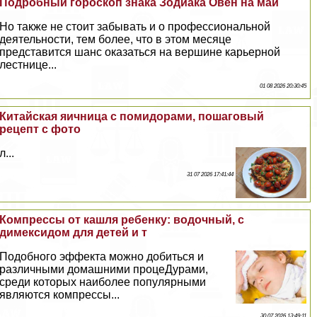
Подробный гороскоп знака Зодиака Овен на май
Но также не стоит забывать и о профессиональной
деятельности, тем более, что в этом месяце
представится шанс оказаться на вершине карьерной
лестнице...
01 08 2026 20:30:45
Китайская яичница с помидорами, пошаговый
рецепт с фото
л...
31 07 2026 17:41:44
Компрессы от кашля ребенку: водочный, с
димексидом для детей и т
Подобного эффекта можно добиться и
различными домашними процеДypaми,
среди которых наиболее популярными
являются компрессы...
30 07 2026 13:49:11