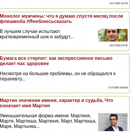
19 07 2026 3:47:35
Монолог мужчины: что я думаю спустя месяц после
флешмоба #Янебоюсьсказать
В лучшем случае испытают
кратковременный шок и забудут...
18 07 2026 2:47:35
Бумага все стерпит: как экспрессивное письмо
делает нас здоровее
Несмотря на большие проблемы, он не обращался к
терапевту...
17 07 2026 18:45:38
Мартин значение имени, хаpaктер и судьба, Что
означает имя Мартин
Уменьшительная форма имени: Мартиня,
Мартя, Мартиша, Мартюня, Март, Мартюша,
Маря, Мартынка...