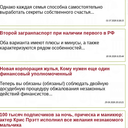
Однако каждая семья способна самостоятельно
выработать секреты собственного счастья...
01 07 2026 8:38:15
Второй загранпаспорт при наличии первого в РФ
Оба варианта имеют плюсы и минусы, а также
хаpaктеризуются рядом особенностей...
30 06 2026 8:35:44
Новая корпорация жулья, Кому нужен еще один
финансовый уполномоченный
Теперь вы обязаны (обязаны!) соблюдать двойную
досудебную процедуру обжалования незаконных
действий финансистов...
29 06 2026 20:10:21
100 тысяч подписчиков за ночь, прическа и маникюр:
актер Крис Прэтт исполнил все желания незнакомого
мальчика