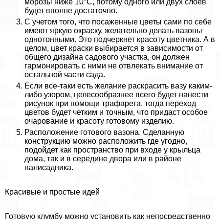
морозы ниже 10°С, потому одного или двух слоев
будет вполне достаточно.
С учетом того, что посаженные цветы сами по себе
имеют яркую окраску, желательно делать вазоны
однотонными. Это подчеркнет красоту цветника. А в
целом, цвет краски выбирается в зависимости от
общего дизайна садового участка, он должен
гармонировать с ними не отвлекать внимание от
остальной части сада.
Если все-таки есть желание раскрасить вазу каким-
либо узором, целесообразнее всего будет нанести
рисунок при помощи трафарета, тогда переход
цветов будет четким и точным, что придаст особое
очарование и красоту готовому изделию.
Расположение готового вазона. Сделанную
конструкцию можно расположить где угодно,
подойдет как прострaнcтво при входе у крыльца
дома, так и в середине двора или в районе
палисадника.
Красивые и простые идей
Готовую клумбу можно установить как непосредственно