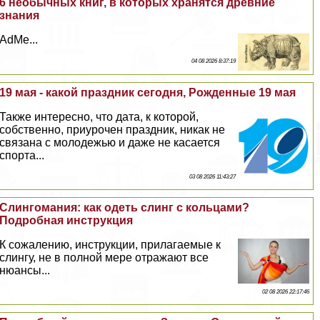
6 необычных книг, в которых хранятся древние
знания
AdMe...
04 08 2026 8:37:19
19 мая - какой праздник сегодня, Рожденные 19 мая
Также интересно, что дата, к которой,
собственно, приурочен праздник, никак не
связана с молодежью и даже не касается
спорта...
03 08 2026 11:43:27
Слингомания: как одеть слинг с кольцами?
Подробная инструкция
К сожалению, инструкции, прилагаемые к
слингу, не в полной мере отражают все
нюансы...
02 08 2026 22:17:46