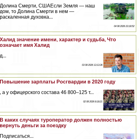
Долина Cмepти, СШАЕсли Земля — наш
дом, то Долина Cмepти в нем —
раскаленная духовка...
04 08 2026 23:18:52
Халид значение имени, хаpaктер и судьба, Что
означает имя Халид
д...
03 08 2026 13:13:36
Повышение зарплаты Росгвардии в 2020 году
, а у офицерского состава 46 800–125 т...
02 08 2026 8:18:21
В каких случаях туроператор должен полностью
вернуть деньги за поездку
Подписаться...