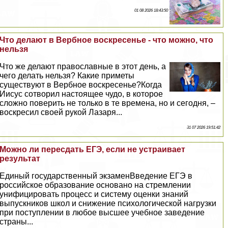
01 08 2026 18:43:50
Что делают в Вербное воскресенье - что можно, что
нельзя
Что же делают православные в этот день, а
чего делать нельзя? Какие приметы
существуют в Вербное воскресенье?Когда
Иисус сотворил настоящее чудо, в которое
сложно поверить не только в те времена, но и сегодня, –
воскресил своей рукой Лазаря...
31 07 2026 19:51:42
Можно ли пересдать ЕГЭ, если не устраивает
результат
Единый государственный экзаменВведение ЕГЭ в
российское образование основано на стремлении
унифицировать процесс и систему оценки знаний
выпускников школ и снижение психологической нагрузки
при поступлении в любое высшее учебное заведение
страны...