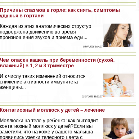
Причины спазмов в горле: как снять, симптомы
удушья в гортани
Каждая из этих анатомических структур
подвержена движению во время
произношения звуков и приема еды...
03 07 2026 9:44:37
Чем опасен кашель при беременности (сухой,
влажный) в 1, 2 и 3 триместре
И к числу таких изменений относится
снижение активности иммунитета
женщины...
02 07 2026 19:52:37
Контагиозный моллюск у детей – лечение
Моллюски на теле у ребенка: как выглядит
контагиозный моллюск у детей?Если вы
заметили, что на коже у вашего малыша
появились узелки телесного цвета с