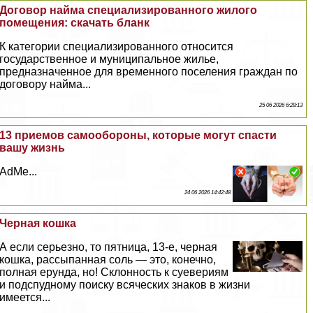
Договор найма специализированного жилого
помещения: скачать бланк
К категории специализированного относится
государственное и муниципальное жилье,
предназначенное для временного поселения граждан по
договору найма...
25 06 2026 6:28:13
13 приемов самообороны, которые могут спасти
вашу жизнь
AdMe...
24 06 2026 14:42:48
Черная кошка
А если серьезно, то пятница, 13-е, черная
кошка, рассыпанная соль — это, конечно,
полная ерунда, но! Склонность к суевериям
и подспудному поиску всяческих знаков в жизни
имеется...