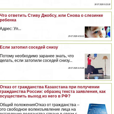
30 07 2026 9:15:30
Что ответить Стиву Джобсу, или Снова о слезинке
ребенка
Адрес: Ул...
29 07 2026 4:53:31
Если затопил соседей снизу
Потому необходимо заранее знать, что
делать, если затопили соседей снизу...
28 07 2026 4:15:28
Отказ от гражданства Казахстана при получении
гражданства России: образец текста заявления, как
осуществить выход из него в РФ?
Общий положенияОтказ от гражданства –
это свободное волеизъявление лица на
оставление подданства стране в связи с