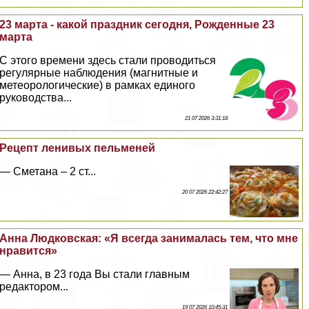
23 марта - какой праздник сегодня, Рожденные 23
марта
С этого времени здесь стали проводиться
регулярные наблюдения (магнитные и
метеорологические) в рамках единого
руководства...
21 07 2026 3:31:18
Рецепт ленивых пельменей
— Сметана – 2 ст...
20 07 2026 22:42:27
Анна Людковская: «Я всегда занималась тем, что мне
нравится»
— Анна, в 23 года Вы стали главным
редактором...
19 07 2026 10:45:31