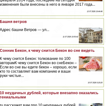
февраля 2014 года, последние на сегодня
изменения были внесены в него в январе 2017 года...
12 07 2026 19:44:46
Башня ветров
Адрес башни Ветров — ул...
11 07 2026 10:55:42
Сонник Бекон, к чему снится Бекон во сне видеть
К чему снится Бекон: толкование по 100
авторамК чему снится Бекон во снеБекон –
Если во сне вы едите бекон – хорошо, если
кто то составляет вам компанию и ваши
руки чистые...
10 07 2026 5:20:20
10 неудачных дублей, которые внезапно оказались
гениальными
ru расскажет вам про 10 неудачных дублей,