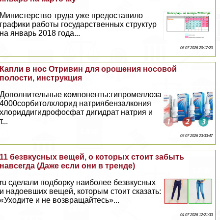
Министерство труда уже предоставило
графики работы государственных структур
на январь 2018 года...
06 07 2026 20:17:20
Капли в нос Отривин для орошения носовой
полости, инструкция
Дополнительные компоненты:гипромеллоза
4000сорбитолхлорид натриябензалкония
хлориддигидрофосфат дигидрат натрия и
т...
05 07 2026 23:33:47
11 безвкусных вещей, о которых стоит забыть
навсегда (Даже если они в тренде)
ru сделали подборку наиболее безвкусных
и надоевших вещей, которым стоит сказать:
«Уходите и не возвращайтесь»...
04 07 2026 12:21:33