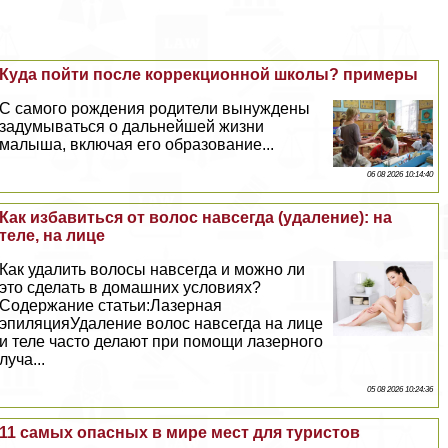
Куда пойти после коррекционной школы? примеры
С самого рождения родители вынуждены
задумываться о дальнейшей жизни
малыша, включая его образование...
06 08 2026 10:14:40
Как избавиться от волос навсегда (удаление): на
теле, на лице
Как удалить волосы навсегда и можно ли
это сделать в домашних условиях?
Содержание статьи:Лазерная
эпиляцияУдаление волос навсегда на лице
и теле часто делают при помощи лазерного
луча...
05 08 2026 10:24:36
11 самых опасных в мире мест для туристов