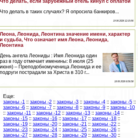
Что делать, если зарубежный отель кинул с оплатой
Что делать в таких случаях? Я опросила банкиров...
19 06 2026 12:15:56
Леона, Леонида, Леонтина значение имени, хаpaктер
и судьба, Что означает имя Леона, Леонида,
Леонтина
День ангела Леониды : Имя Леонида один
раз в году отмечает именины: 8 июля (25
июня) – Преподобномученица Леонида и ее
подруги пострадали за Христа в 310 г...
18 06 2026 8:56:58
Еще:
законы -1
::
законы -2
::
законы -3
::
законы -4
::
законы -5
::
законы -6
::
законы -7
::
законы -8
::
законы -9
::
законы -10
::
законы -11
::
законы -12
::
законы -13
::
законы -14
::
законы -15
::
законы -16
::
законы -17
::
законы -18
::
законы -19
::
законы -20
::
законы -21
::
законы -22
::
законы -23
::
законы -24
::
законы -25
::
законы -26
::
законы -27
::
законы -28
::
законы -29
::
законы -30
::