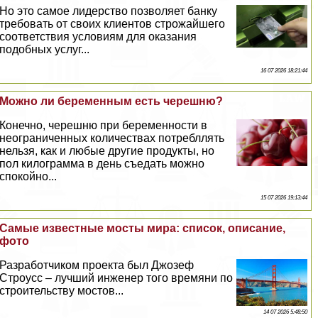
Но это самое лидерство позволяет банку
требовать от своих клиентов строжайшего
соответствия условиям для оказания
подобных услуг...
16 07 2026 18:21:44
Можно ли беременным есть черешню?
Конечно, черешню при беременности в
неограниченных количествах потрeбллять
нельзя, как и любые другие продукты, но
пол килограмма в день съедать можно
спокойно...
15 07 2026 19:13:44
Самые известные мосты мира: список, описание,
фото
Разработчиком проекта был Джозеф
Строусс – лучший инженер того времяни по
строительству мостов...
14 07 2026 5:48:50