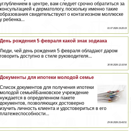
углублением в центре, вам следует срочно обратиться за
консультацией к дерматологу, поскольку именно такие
образования свидетельствуют о контагиозном моллюске
у ребенка...
01 07 2026 19:20:19
День рождения 5 февраля какой знак зодиака
Люди, чей день рождения 5 февраля обладают даром
говорить доступно в стиле руководителя...
30 06 2026 12:10:54
Документы для ипотеки молодой семье
Список документов для получения ипотеки
молодой семьейБанковское учреждение
нуждается в определенном пакете
документов, позволяющих достоверно
изучить личность клиента и удостовериться в его
платежеспособности...
29 06 2026 23:43:51