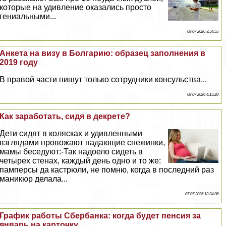
которые на удивление оказались просто
гениальными...
09 07 2026 3:54:55
Анкета на визу в Болгарию: образец заполнения в
2019 году
В правой части пишут только сотрудники консульства...
08 07 2026 4:15:20
Как заработать, сидя в декрете?
Дети сидят в колясках и удивленными
взглядами провожают падающие снежинки,
мамы беседуют:-Так надоело сидеть в
четырех стенах, каждый день одно и то же:
памперсы да кастрюли, не помню, когда в последний раз
маникюр делала...
07 07 2026 13:24:36
График работы Сбербанка: когда будет пенсия за
январь на карточку