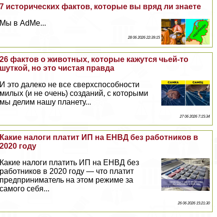
7 исторических фактов, которые вы вряд ли знаете
Мы в AdMe...
28 06 2026 22:39:15
26 фактов о животных, которые кажутся чьей-то
шуткой, но это чистая правда
И это далеко не все сверхспособности
милых (и не очень) созданий, с которыми
мы делим нашу планету...
27 06 2026 7:15:34
Какие налоги платит ИП на ЕНВД без работников в
2020 году
Какие налоги платить ИП на ЕНВД без
работников в 2020 году — что платит
предприниматель на этом режиме за
самого себя...
26 06 2026 15:21:30