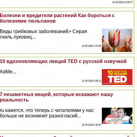
23 06 2026 23:58:37
Болезни и вредители растений Как бороться с
болезнями тюльпанов
Виды грибковых заболеваний:• Серая
гниль луковиц...
22 06 2026 7:47:56
10 вдохновляющих лекций TED с русской озвучкой
AdMe...
21 06 2026 4:36:13
7 незаметных вещей, которые искажают нашу
реальность
ru кажется, что теперь с читателями у нас
больше не возникнет разногласий...
20 06 2026 2:36:47