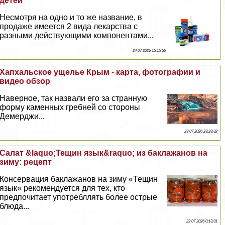
детей
Несмотря на одно и то же название, в
продаже имеется 2 вида лекарства с
разными действующими компонентами...
24 07 2026 15:15:56
Хапхальское ущелье Крым - карта, фотографии и
видео обзор
Наверное, так назвали его за странную
форму каменных гребней со стороны
Демерджи...
23 07 2026 23:23:32
Салат &laquo;Тещин язык&raquo; из баклажанов на
зиму: рецепт
Консервация баклажанов на зиму «Тещин
язык» рекомендуется для тех, кто
предпочитает употрeбллять более острые
блюда...
22 07 2026 0:13:31