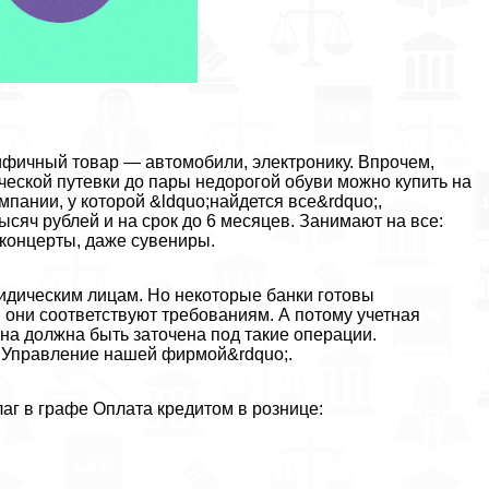
ифичный товар — автомобили, электронику. Впрочем,
ической путевки до пары недорогой обуви можно купить на
мпании, у которой &ldquo;найдется все&rdquo;,
ысяч рублей и на срок до 6 месяцев. Занимают на все:
 концерты, даже сувениры.
идическим лицам. Но некоторые банки готовы
 они соответствуют требованиям. А потому учетная
ина должна быть заточена под такие операции.
С: Управление нашей фирмой&rdquo;.
аг в графе Оплата кредитом в рознице: