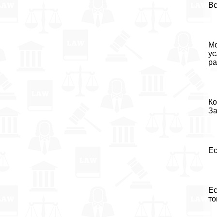
Вс
Мо
ус
ра
Ко
За
Ес
Ес
то