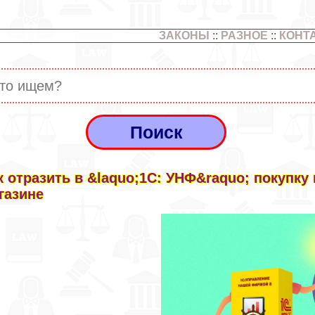
ЗАКОНЫ
::
РАЗНОЕ
::
КОНТ
к отразить в &laquo;1С: УНФ&raquo; покупку
газине