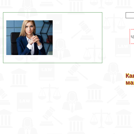
Ка
ма