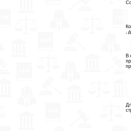
Со
Ко
, 
В 
пр
пр
Дл
ст