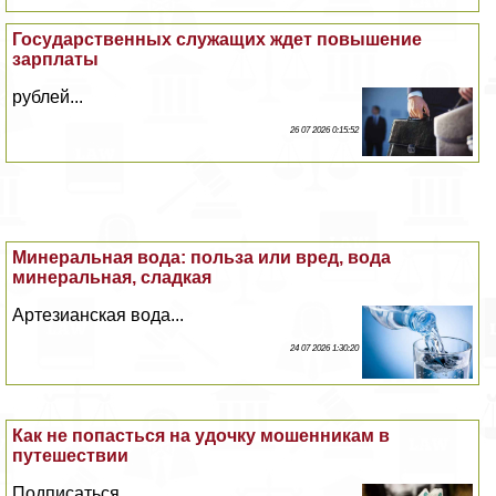
Государственных служащих ждет повышение
зарплаты
рублей...
26 07 2026 0:15:52
Минеральная вода: польза или вред, вода
минеральная, сладкая
Артезианская вода...
24 07 2026 1:30:20
Как не попастьcя на удочку мошенникам в
путешествии
Подписаться...