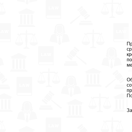
Пр
ср
кр
по
ме
Об
со
пр
По
За