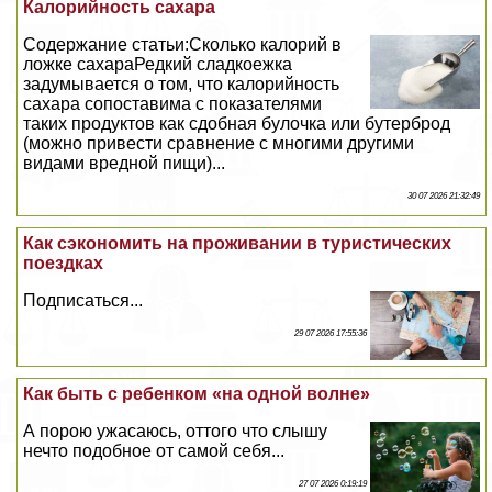
Калорийность сахара
Содержание статьи:Сколько калорий в
ложке сахараРедкий сладкоежка
задумывается о том, что калорийность
сахара сопоставима с показателями
таких продуктов как сдобная булочка или бутерброд
(можно привести сравнение с многими другими
видами вредной пищи)...
30 07 2026 21:32:49
Как сэкономить на проживании в туристических
поездках
Подписаться...
29 07 2026 17:55:36
Как быть с ребенком «на одной волне»
А порою ужасаюсь, оттого что слышу
нечто подобное от самой себя...
27 07 2026 0:19:19