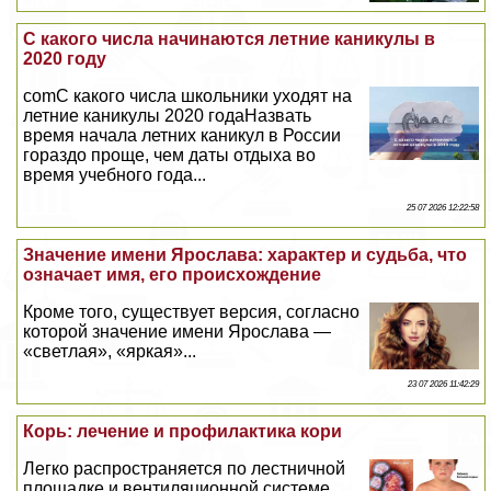
С какого числа начинаются летние каникулы в
2020 году
comС какого числа школьники уходят на
летние каникулы 2020 годаНазвать
время начала летних каникул в России
гораздо проще, чем даты отдыха во
время учебного года...
25 07 2026 12:22:58
Значение имени Ярослава: хаpaктер и судьба, что
означает имя, его происхождение
Кроме того, существует версия, согласно
которой значение имени Ярослава —
«светлая», «яркая»...
23 07 2026 11:42:29
Корь: лечение и профилактика кори
Легко распространяется по лестничной
площадке и вентиляционной системе...