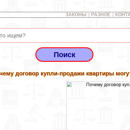
ЗАКОНЫ
::
РАЗНОЕ
::
КОНТ
чему договор купли-продажи квартиры мог