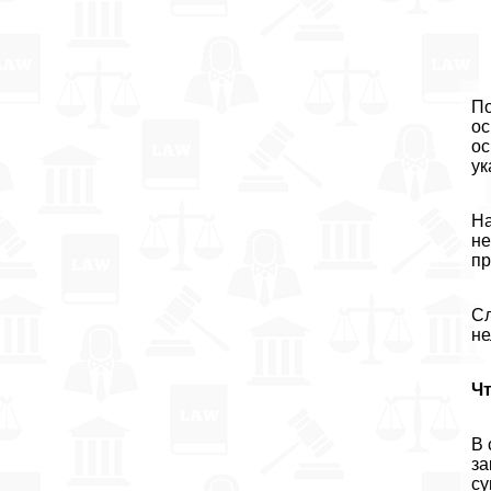
По
ос
ос
ук
На
не
пр
Сл
не
Чт
В 
за
су