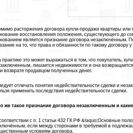
мимо расторжения договора купли-продажи квартиры или п
нование восстановления положения, существующего до со
нованием является признание договора незаключенным. П
азание на то, что права и обязанности по такому договору у
 пpaктике это может выражаться в том, что покупатель, куп
заключенным, лишается недвижимости и она возвращается 
и возврате продавцом полученных денег.
едует отличать понятия недействительности сделки и незак
льзя применить последствия недействительности сделки.
о же такое признание договора незаключенным и какие
соответствии с п. 1 статьи 432 ГК РФ &laquo;Основные пол
ключённым, если между сторонами в требуемой в подлежа
щественным условиям договора.