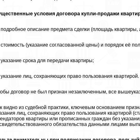
ущественные условия договора купли-продажи кварти
подробное описание предмета сделки (площадь квартиры, 
стоимость (указание согласованной цены) и порядок её по
указание срока для передачи квартиры;
указание лиц, сохраняющих право пользования квартирой.
обы договор не был признан незаключенным, все вышеука
к видно из судебной пpaктики, ключевым основанием приз
азания лиц, сохраняющих право пользования квартирой (ста
ендаторов квартиры или прописанных граждан без указани
свидетельствованного обязательства данными лицами выпис
удьте внимательны при подписании договора, пользуй