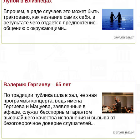
Луной в Близнецах
Впрочем, в ряде случаев это может быть
тpaктовано, как незнание самих себя, в
результате чего отдается предпочтение
общению с окружающими...
25 07 2026 3:59:27
Валерию Гергиеву – 65 лет
По традиции публика шла в зал, не зная
программы концерта, ведь имена
Гергиева и Мацуева, заявленные в
афише, служат бесспopным гарантом
высочайшего качества исполнения и вызывают
безоговорочное доверие слушателей...
22 07 2026 19:53:14