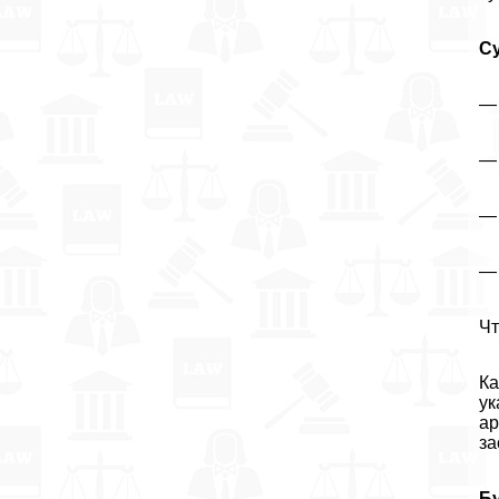
С
— 
— 
— 
— 
Чт
Ка
ук
ар
за
Б