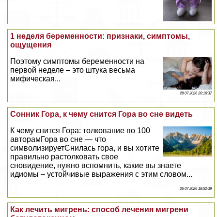
1 неделя беременности: признаки, симптомы,
ощущения
Поэтому симптомы беременности на
первой неделе – это штука весьма
мифическая...
28 07 2026 20:16:37
Сонник Гора, к чему снится Гора во сне видеть
К чему снится Гора: толкование по 100
авторамГора во сне — что
символизируетСнилась гора, и вы хотите
правильно растолковать свое
сновидение, нужно вспомнить, какие вы знаете
идиомы – устойчивые выражения с этим словом...
26 07 2026 18:52:39
Как лечить мигрень: способ лечения мигрени