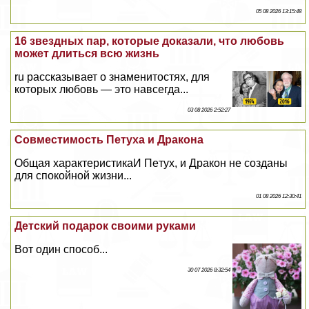
05 08 2026 13:15:48
16 звездных пар, которые доказали, что любовь
может длиться всю жизнь
ru рассказывает о знаменитостях, для
которых любовь — это навсегда...
03 08 2026 2:52:27
Совместимость Пeтyxа и Дpaкона
Общая хаpaктеристикаИ Пeтyx, и Дpaкон не созданы
для спокойной жизни...
01 08 2026 12:30:41
Детский подарок своими руками
Вот один способ...
30 07 2026 8:32:54