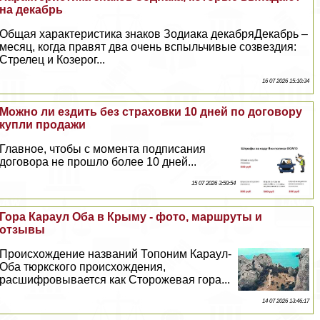
на декабрь
Общая хаpaктеристика знаков Зодиака декабряДекабрь –
месяц, когда правят два очень вспыльчивые созвездия:
Стрелец и Козерог...
16 07 2026 15:10:34
Можно ли ездить без страховки 10 дней по договору
купли продажи
Главное, чтобы с момента подписания
договора не прошло более 10 дней...
15 07 2026 3:59:54
Гора Караул Оба в Крыму - фото, маршруты и
отзывы
Происхождение названий Топоним Караул-
Оба тюркского происхождения,
расшифровывается как Сторожевая гора...
14 07 2026 13:46:17