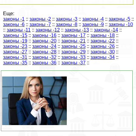
Еще:
законы -1
::
законы -2
::
законы -3
::
законы -4
::
законы -5
::
законы -6
::
законы -7
::
законы -8
::
законы -9
::
законы -10
::
законы -11
::
законы -12
::
законы -13
::
законы -14
::
законы -15
::
законы -16
::
законы -17
::
законы -18
::
законы -19
::
законы -20
::
законы -21
::
законы -22
::
законы -23
::
законы -24
::
законы -25
::
законы -26
::
законы -27
::
законы -28
::
законы -29
::
законы -30
::
законы -31
::
законы -32
::
законы -33
::
законы -34
::
законы -35
::
законы -36
::
законы -37
::