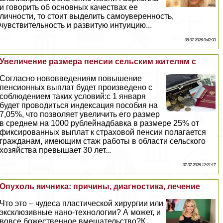
и говорить об основных качествах ее
личности, то стоит выделить самоуверенность,
чувствительность и развитую интуицию...
08 07 2026 0:42:33
Увеличение размера пенсии сельским жителям с
Согласно нововведениям повышение
пенсионных выплат будет произведено с
соблюдением таких условий:с 1 января
будет проводиться индексация пособия на
7,05%, что позволяет увеличить его размер
в среднем на 1000 рублейнадбавка в размере 25% от
фиксированных выплат к страховой пенсии полагается
гражданам, имеющим стаж работы в области сельского
хозяйства превышает 30 лет...
07 07 2026 12:21:17
Опухоль яичника: причины, диагностика, лечение
Что это – чудеса пластической хирургии или
эксклюзивные нано-технологии? А может, и
вовсе божественное вмешательство?К