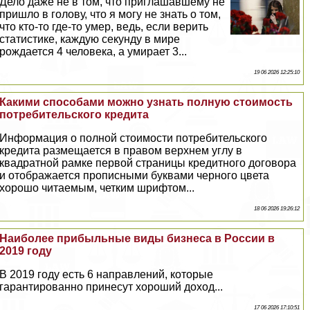
Дело даже не в том, что приглашавшему не
пришло в голову, что я могу не знать о том,
что кто-то где-то умер, ведь, если верить
статистике, каждую секунду в мире
рождается 4 человека, а умирает 3...
19 06 2026 12:25:10
Какими способами можно узнать полную стоимость
потребительского кредита
Информация о полной стоимости потребительского
кредита размещается в правом верхнем углу в
квадратной рамке первой страницы кредитного договора
и отображается прописными буквами черного цвета
хорошо читаемым, четким шрифтом...
18 06 2026 19:26:12
Наиболее прибыльные виды бизнеса в России в
2019 году
В 2019 году есть 6 направлений, которые
гарантированно принесут хороший доход...
17 06 2026 17:10:51