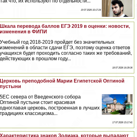
Так что, их используют по отдельности...
19 07 2026 10:17:24
Шкала перевода баллов ЕГЭ 2019 в оценки: новости,
изменения в ФИПИ
Учебный год 2018-2019 пройдет без значительных
изменений в области сдачи ЕГЭ, поэтому оценка ответов
учащихся будет проходить согласно таких же требований,
действующих в прошлом году...
18 07 2026 16:39:36
Церковь преподобной Марии Египетской Оптиной
пустыни
5EС севера от Введенского собора
Оптиной пустыни стоит красивая
одноглавая церковь, построенная в лучших
традициях классицизма...
17 07 2026 15:17:41
Хаpaктеристика знаков Зодиака, которые выпадают