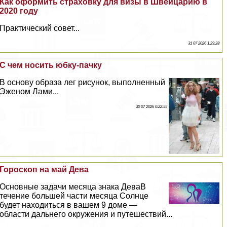
Как оформить страховку для визы в Швейцарию в
2020 году
Пpaктический совет...
31 07 2026 1:29:28
С чем носить юбку-пачку
В основу образа лег рисунок, выполненный
Эженом Лами...
30 07 2026 0:22:55
Гороскоп на май Дева
Основные задачи месяца знака ДеваВ
течение большей части месяца Солнце
будет находиться в вашем 9 доме —
области дальнего окружения и путешествий...