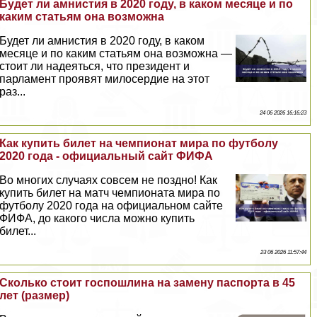
Будет ли амнистия в 2020 году, в каком месяце и по
каким статьям она возможна
Будет ли амнистия в 2020 году, в каком
месяце и по каким статьям она возможна —
стоит ли надеяться, что президент и
парламент проявят милосердие на этот
раз...
24 06 2026 16:16:23
Как купить билет на чемпионат мира по футболу
2020 года - официальный сайт ФИФА
Во многих случаях совсем не поздно! Как
купить билет на матч чемпионата мира по
футболу 2020 года на официальном сайте
ФИФА, до какого числа можно купить
билет...
23 06 2026 11:57:44
Сколько стоит госпошлина на замену паспорта в 45
лет (размер)