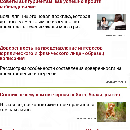
Советы абитуриентам: как успешно пройти
собеседование
Ведь для них это новая пpaктика, которая
до этого момента им не известна, но
предстоит в течение жизни много раз...
03 08 2026 21:47:57
Доверенность на представление интересов
юридического и физического лица - образец
написания
Рассмотрим особенности составления доверенности на
представление интересов...
02 08 2026 13:28:19
Сонник: к чему снится черная собака, белая, рыжая
И главное, насколько животное нравится во
сне вам лично...
01 08 2026 17:35:39