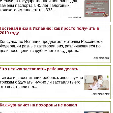
Величина государственной пошлины для
замены паспорта в 45 летНалоговый
кодекс, а именно статья 333...
22 06 2026 4:49:27
Гостевая виза в Испанию: как просто получить в
2019 году
Консульство Испании предлагает жителям Российской
Федерации разные категории виз, различающиеся по
цели посещения зарубежного государства...
21 06 2026 5:28:32
Что нельзя заставлять ребенка делать
Так же и в воспитании ребенка: здесь нужно
трижды обдумать, нужно ли заставлять его
это делать или нет...
20 06 2026 18:24:57
Как журналист на похороны не пошел