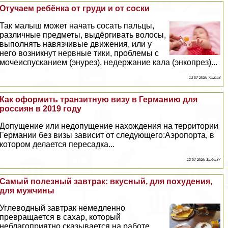
Отучаем ребёнка от гpyди и от соски
Так малыш может начать сосать пальцы,
различные предметы, выдёргивать волосы,
выполнять навязчивые движения, или у
него возникнут нервные тики, проблемы с
мочеиспусканием (энурез), недержание кала (энкопрез)...
13 07 2026 7:52:53
Как оформить транзитную визу в Германию для
россиян в 2019 году
Допущение или недопущение нахождения на территории
Германии без визы зависит от следующего:Аэропорта, в
котором делается пересадка...
12 07 2026 15:46:37
Самый полезный завтpaк: вкусный, для похудения,
для мужчины
Углеводный завтpaк немедленно
превращается в сахар, который
нeблагоприятно сказывается на работе