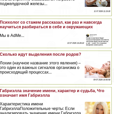
поджелудочной железы...
11 07 2026 11:19:30
Психолог со стажем рассказал, как раз и навсегда
научиться разбираться в себе и окружающих
Мы в AdMe...
10 07 2026 16:28:32
Сколько идут выделения после родов?
Лохии (научное название этого явления) –
это один из важных сигналов организма о
происходящий процессах...
09 07 2026 16:50:58
Габриэлла значение имени, хаpaктер и судьба, Что
означает имя Габриэлла
Хаpaктеристика имени
ГабриэллаПоложительные черты: Если
анализировать значение имени Габриэлла