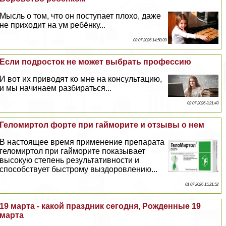
Мысль о том, что он поступает плохо, даже
не приходит на ум ребёнку...
03 07 2026 14:50:39
Если подросток не может выбрать профессию
И вот их приводят ко мне на консультацию,
и мы начинаем разбираться...
02 07 2026 3:21:43
Геломиртол форте при гайморите и отзывы о нем
В настоящее время применение препарата
геломиртол при гайморите показывает
высокую степень результативности и
способствует быстрому выздоровлению...
01 07 2026 15:21:52
19 марта - какой праздник сегодня, Рожденные 19
марта