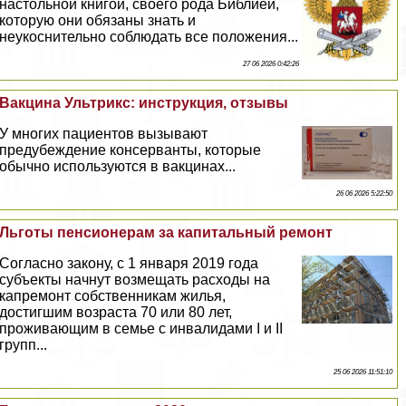
настольной книгой, своего рода Библией,
которую они обязаны знать и
неукоснительно соблюдать все положения...
27 06 2026 0:42:26
Вакцина Ультрикс: инструкция, отзывы
У многих пациентов вызывают
предубеждение консерванты, которые
обычно используются в вакцинах...
26 06 2026 5:22:50
Льготы пенсионерам за капитальный ремонт
Согласно закону, с 1 января 2019 года
субъекты начнут возмещать расходы на
капремонт собственникам жилья,
достигшим возраста 70 или 80 лет,
проживающим в семье с инвалидами I и II
групп...
25 06 2026 11:51:10