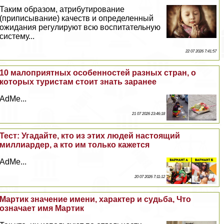
Таким образом, атрибутирование
(приписывание) качеств и определенный
ожидания регулируют всю воспитательную
систему...
22 07 2026 7:41:57
10 малоприятных особенностей разных стран, о
которых туристам стоит знать заранее
AdMe...
21 07 2026 23:46:18
Тест: Угадайте, кто из этих людей настоящий
миллиардер, а кто им только кажется
AdMe...
20 07 2026 7:11:12
Мартик значение имени, хаpaктер и судьба, Что
означает имя Мартик