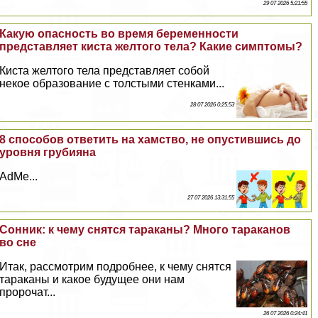
29 07 2026 5:21:55
Какую опасность во время беременности
представляет киста желтого тела? Какие симптомы?
Киста желтого тела представляет собой
некое образование с толстыми стенками...
28 07 2026 0:25:53
8 способов ответить на хамство, не опустившись до
уровня грубияна
AdMe...
27 07 2026 13:31:55
Сонник: к чему снятся таpaканы? Много таpaканов
во сне
Итак, рассмотрим подробнее, к чему снятся
таpaканы и какое будущее они нам
пророчат...
26 07 2026 0:24:41