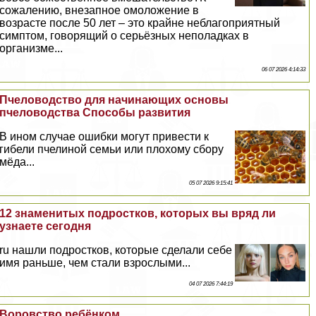
сожалению, внезапное омоложение в
возрасте после 50 лет – это крайне нeблагоприятный
симптом, говорящий о серьёзных неполадках в
организме...
06 07 2026 4:14:33
Пчеловодство для начинающих основы
пчеловодства Способы развития
В ином случае ошибки могут привести к
гибели пчелиной семьи или плохому сбору
мёда...
05 07 2026 9:15:41
12 знаменитых подростков, которых вы вряд ли
узнаете сегодня
ru нашли подростков, которые сделали себе
имя раньше, чем стали взрослыми...
04 07 2026 7:44:19
Воровство ребёнком