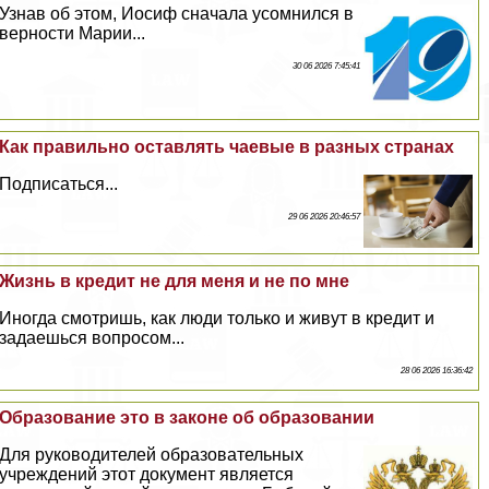
Узнав об этом, Иосиф сначала усомнился в
верности Марии...
30 06 2026 7:45:41
Как правильно оставлять чаевые в разных странах
Подписаться...
29 06 2026 20:46:57
Жизнь в кредит не для меня и не по мне
Иногда смотришь, как люди только и живут в кредит и
задаешься вопросом...
28 06 2026 16:36:42
Образование это в законе об образовании
Для руководителей образовательных
учреждений этот документ является