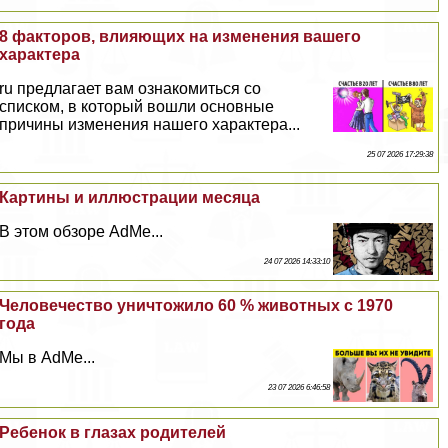
8 факторов, влияющих на изменения вашего
хаpaктера
ru предлагает вам ознакомиться со
списком, в который вошли основные
причины изменения нашего хаpaктера...
25 07 2026 17:29:38
Картины и иллюстрации месяца
В этом обзоре AdMe...
24 07 2026 14:33:10
Человечество уничтожило 60 % животных с 1970
года
Мы в AdMe...
23 07 2026 6:46:58
Ребенок в глазах родителей