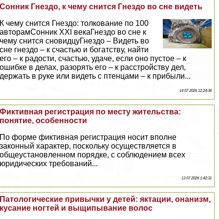
Сонник Гнездо, к чему снится Гнездо во сне видеть
К чему снится Гнездо: толкование по 100
авторамСонник XXI векаГнездо во сне к
чему снится сновидцуГнездо – Видеть во
сне гнездо – к счастью и богатству, найти
его – к радости, счастью, удаче, если оно пустое – к
ошибке в делах, разорять его – к расстройству дел,
держать в руке или видеть с птенцами – к прибыли...
14 07 2026 12:24:36
Фиктивная регистрация по месту жительства:
понятие, особенности
По форме фиктивная регистрация носит вполне
законный хаpaктер, поскольку осуществляется в
общеустановленном порядке, с соблюдением всех
юридических требований...
13 07 2026 1:42:31
Патологические привычки у детей: яктации, oнaнизм,
кусание ногтей и выщипывание волос