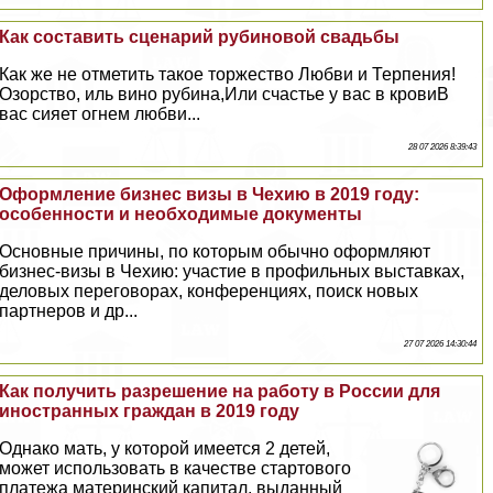
Как составить сценарий рубиновой свадьбы
Как же не отметить такое торжество Любви и Терпения!
Озорство, иль вино рубина,Или счастье у вас в кровиВ
вас сияет огнем любви...
28 07 2026 8:39:43
Оформление бизнес визы в Чехию в 2019 году:
особенности и необходимые документы
Основные причины, по которым обычно оформляют
бизнес-визы в Чехию: участие в профильных выставках,
деловых переговорах, конференциях, поиск новых
партнеров и др...
27 07 2026 14:30:44
Как получить разрешение на работу в России для
иностранных граждан в 2019 году
Однако мать, у которой имеется 2 детей,
может использовать в качестве стартового
платежа материнский капитал, выданный