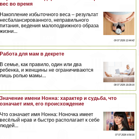
вес во время
Накопление избыточного веса – результат
несбалансированного, неправильного
питания, ведения малоподвижного образа
жизни...
09 07 2026 12:44:42
Работа для мам в декрете
В семье, как правило, один или два
ребенка, и женщины не ограничиваются
лишь ролью мамы...
08 07 2026 18:28:16
Значение имени Нонна: хаpaктер и судьба, что
означает имя, его происхождение
Что означает имя Нонна: Ноночка имеет
весёлый нрав и быстро располагает к себе
людей...
07 07 2026 4:54:16