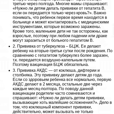
третью через полгода. Многие мамы спрашивают:
«Нужно ли детям делать прививки от гепатита В,
если он передается только через кровь?». Важно
понимать, что ребенок первое время находится в
больнице и может контактировать с медицинскими
инструментами, которые возможно заражены.
Кроме того, маленькие дети не так осторожны, как
взрослые, поэтому при любом падении или дpaке
могут заразиться от больного гепатитом В.
2. Прививка от туберкулеза – БЦЖ. Ее делают
ребенку на вторые-третьи сутки после рождения. По
сравнению с гепатитом туберкулез более заразен,
т.к. передается воздушно-капельным путем.
Поэтому вакцинация БЦЖ обязательна.
3. Прививка АКДС — от коклюша, дифтерии и
столбняка. Эту прививку делают детям до года.
Если со здоровьем ребенка все нормально, первую
АКДС делают в 2 месяца, остальные две через
каждые месяц-полтора. По поводу данной
вакцинации родители часто сомневаются и
спрашивают: «Нужно ли делать детям прививки,
вызывающие хоть малейшие осложнения?». Дело в
том, что коклюшный компонент прививки,
действительно, может вызывать не только