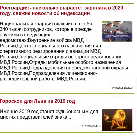
Росгвардия - насколько вырастет зарплата в 2020
году, свежие новости об индексации
Национальная гвардия включила в себя
340 тысяч сотрудников, которые прежде
служили в следующих
ведомствах:Внутренние войска МВД
России,Центр специального назначения сил
оперативного реагирования и авиации МВД
России,Специальные отряды быстрого реагирования
МВД России,Отряды мобильные особого назначения
МВД России,Подразделения вневедомственной охраны
МВД России,Подразделения лицензионно-
разрешительной работы МВД России...
07 08 2026 19:28:33
Гороскоп для Льва на 2019 год
Именно 2019 год станет судьбоносным для
многих представителей знака...
06 08 2026 23:40:19