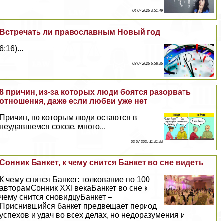
04 07 2026 3:51:49
Встречать ли православным Новый год
6:16)...
03 07 2026 6:58:36
8 причин, из-за которых люди боятся разорвать
отношения, даже если любви уже нет
Причин, по которым люди остаются в
неудавшемся союзе, много...
02 07 2026 11:31:33
Сонник Банкет, к чему снится Банкет во сне видеть
К чему снится Банкет: толкование по 100
авторамСонник XXI векаБанкет во сне к
чему снится сновидцуБанкет –
Приснившийся банкет предвещает период
успехов и удач во всех делах, но недоразумения и