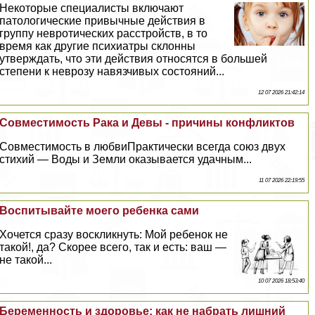
Некоторые специалисты включают
патологические привычные действия в
группу невротических расстройств, в то
время как другие психиатры склонны
утверждать, что эти действия относятся в большей
степени к неврозу навязчивых состояний...
12 07 2026 21:42:14
Совместимость Paка и Девы - причины конфликтов
Совместимость в любвиПpaктически всегда союз двух
стихий — Воды и Земли оказывается удачным...
11 07 2026 22:19:55
Воспитывайте моего ребенка сами
Хочется сразу воскликнуть: Мой ребенок не
такой!, да? Скорее всего, так и есть: ваш —
не такой...
10 07 2026 18:53:40
Беременность и здоровье: как не набрать лишний