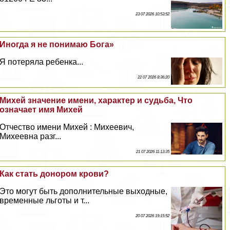
23 07 2026 10:53:52
Иногда я не понимаю Бога»
Я потеряла ребенка...
22 07 2026 8:36:20
Михей значение имени, хаpaктер и судьба, Что
означает имя Михей
Отчество имени Михей : Михеевич,
Михеевна разг...
21 07 2026 11:13:35
Как стать донором крови?
Это могут быть дополнительные выходные,
временные льготы и т...
20 07 2026 19:15:52