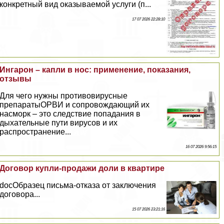
конкретный вид оказываемой услуги (п...
17 07 2026 22:28:10
Ингарон – капли в нос: применение, показания,
отзывы
Для чего нужны противовирусные
препаратыОРВИ и сопровождающий их
насморк – это следствие попадания в
дыхательные пути вирусов и их
распространение...
16 07 2026 9:56:15
Договор купли-продажи доли в квартире
docОбразец письма-отказа от заключения
договора...
15 07 2026 23:21:16