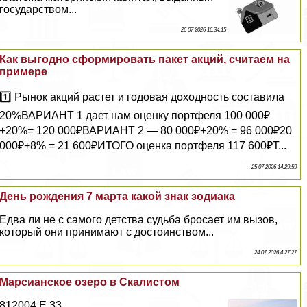
государством...
26 07 2026 16:34:15
Как выгодно сформировать пакет акций, считаем на
примере
1️⃣ Рынок акций растет и годовая доходность составила
20%ВАРИАНТ 1 дает нам оценку портфеля 100 000₽
+20%= 120 000₽ВАРИАНТ 2 — 80 000₽+20% = 96 000₽20
000₽+8% = 21 600₽ИТОГО оценка портфеля 117 600₽Т...
25 07 2026 14:29:59
День рождения 7 марта какой знак зодиака
Едва ли не с самого детства судьба бросает им вызов,
который они принимают с достоинством...
24 07 2026 4:27:27
Марсианское озеро в Скалистом
812004 Е 33...