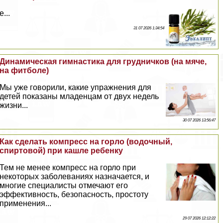
е...
31 07 2026 1:34:54
Динамическая гимнастика для грудничков (на мяче,
на фитболе)
Мы уже говорили, какие упражнения для
детей показаны младенцам от двух недель
жизни...
30 07 2026 13:56:47
Как сделать компресс на горло (водочный,
спиртовой) при кашле ребенку
Тем не менее компресс на горло при
некоторых заболеваниях назначается, и
многие специалисты отмечают его
эффективность, безопасность, простоту
применения...
29 07 2026 12:12:22