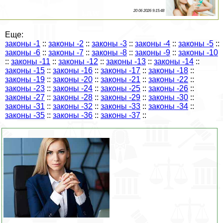
20 06 2026 9:15:48
Еще:
законы -1
::
законы -2
::
законы -3
::
законы -4
::
законы -5
::
законы -6
::
законы -7
::
законы -8
::
законы -9
::
законы -10
::
законы -11
::
законы -12
::
законы -13
::
законы -14
::
законы -15
::
законы -16
::
законы -17
::
законы -18
::
законы -19
::
законы -20
::
законы -21
::
законы -22
::
законы -23
::
законы -24
::
законы -25
::
законы -26
::
законы -27
::
законы -28
::
законы -29
::
законы -30
::
законы -31
::
законы -32
::
законы -33
::
законы -34
::
законы -35
::
законы -36
::
законы -37
::