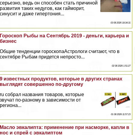
серьезно, ведь он способен стать причиной
развития таких недугов, как гайморит,
синусит и даже гипертония...
03 08 2026 18:34:31
Гороскоп Рыбы на Сентябрь 2019 - деньги, карьера и
бизнес
Общие тенденции гороскопаАстрологи считают, что в
сентябре Рыбам придется непросто...
02 08 2026 1:51:27
9 известных продуктов, которые в других странах
выглядят совершенно по-другому
ru собрал названия товаров, которые
звучат по-разному в зависимости от
региона...
01 08 2026 11:57:15
Масло эвкалипта: применение при насморке, капли в
нос и спрей с эвкалиптом