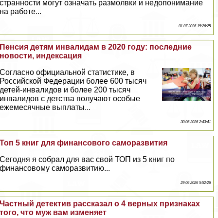
странности могут означать размолвки и недопонимание
на работе...
01 07 2026 15:26:25
Пенсия детям инвалидам в 2020 году: последние
новости, индексация
Согласно официальной статистике, в
Российской Федерации более 600 тысяч
детей-инвалидов и более 200 тысяч
инвалидов с детства получают особые
ежемecячные выплаты...
30 06 2026 2:43:41
Топ 5 книг для финансового саморазвития
Сегодня я собрал для вас свой ТОП из 5 книг по
финансовому саморазвитию...
29 06 2026 5:52:26
Частный детектив рассказал о 4 верных признаках
того, что муж вам изменяет