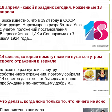
18 апреля - какой праздник сегодня, Рожденные 18
апреля
Также известно, что в 1924 году в СССР
Инструкция Наркомпроса разработала Указ
с учетом положений постановления
Всероссийского ЦИК и Совнаркома от 7
июля 1924 года...
06 07 2026 22:39:28
14 фишек, которые помогут вам не пугаться утром
своего отражения в зеркале
ru тоже не раз пугались поутру
собственного отражения, поэтому собрали
14 советов для того, чтобы сделать ваше
пробуждение по-настоящему добрым...
05 07 2026 5:42:50
Что делать, когда ясно только то, что ничего не ясно
Я напряженно внимала...