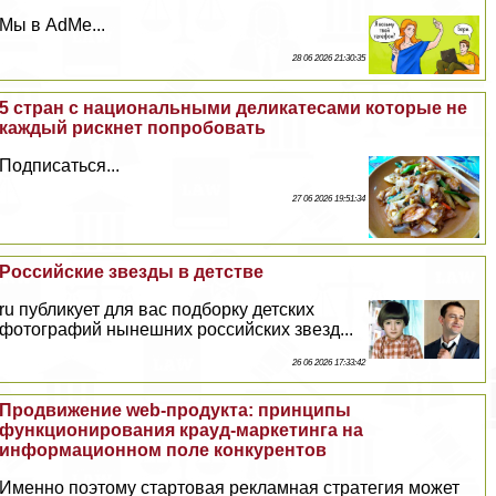
Мы в AdMe...
28 06 2026 21:30:35
5 стран с национальными деликатесами которые не
каждый рискнет попробовать
Подписаться...
27 06 2026 19:51:34
Российские звезды в детстве
ru публикует для вас подборку детских
фотографий нынешних российских звезд...
26 06 2026 17:33:42
Продвижение web-продукта: принципы
функционирования крауд-маркетинга на
информационном поле конкурентов
Именно поэтому стартовая рекламная стратегия может