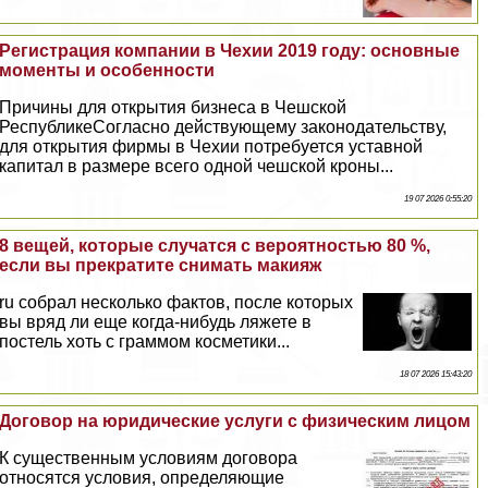
Регистрация компании в Чехии 2019 году: основные
моменты и особенности
Причины для открытия бизнеса в Чешской
РеспубликеСогласно действующему законодательству,
для открытия фирмы в Чехии потребуется уставной
капитал в размере всего одной чешской кроны...
19 07 2026 0:55:20
8 вещей, которые случатся с вероятностью 80 %,
если вы прекратите снимать макияж
ru собрал несколько фактов, после которых
вы вряд ли еще когда-нибудь ляжете в
постель хоть с граммом косметики...
18 07 2026 15:43:20
Договор на юридические услуги с физическим лицом
К существенным условиям договора
относятся условия, определяющие