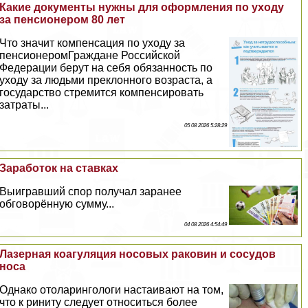
Какие документы нужны для оформления по уходу
за пенсионером 80 лет
Что значит компенсация по уходу за
пенсионеромГраждане Российской
Федерации берут на себя обязанность по
уходу за людьми преклонного возраста, а
государство стремится компенсировать
затраты...
05 08 2026 5:28:29
Заработок на ставках
Выигравший спор получал заранее
обговорённую сумму...
04 08 2026 4:54:49
Лазерная коагуляция носовых paковин и сосудов
носа
Однако отоларингологи настаивают на том,
что к риниту следует относиться более