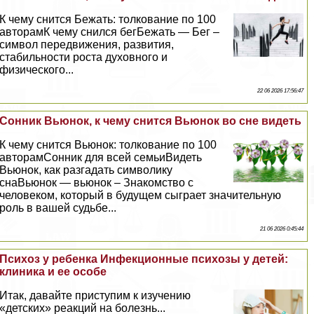
К чему снится Бежать: толкование по 100
авторамК чему снился бегБежать — Бег –
символ передвижения, развития,
стабильности роста духовного и
физического...
22 06 2026 17:56:47
Сонник Вьюнок, к чему снится Вьюнок во сне видеть
К чему снится Вьюнок: толкование по 100
авторамСонник для всей семьиВидеть
Вьюнок, как разгадать символику
снаВьюнок — вьюнок – Знакомство с
человеком, который в будущем сыграет значительную
роль в вашей судьбе...
21 06 2026 0:45:44
Психоз у ребенка Инфекционные психозы у детей:
клиника и ее особе
Итак, давайте приступим к изучению
«детских» реакций на болезнь...