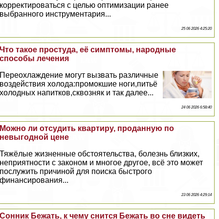
корректироваться с целью оптимизации ранее
выбранного инструментария...
25 06 2026 4:25:20
Что такое простуда, её симптомы, народные
способы лечения
Переохлаждение могут вызвать различные
воздействия холода:промокшие ноги,питьё
холодных напитков,сквозняк и так далее...
24 06 2026 6:58:40
Можно ли отсудить квартиру, проданную по
невыгодной цене
Тяжёлые жизненные обстоятельства, болезнь близких,
неприятности с законом и многое другое, всё это может
послужить причиной для поиска быстрого
финансирования...
23 06 2026 4:29:14
Сонник Бежать, к чему снится Бежать во сне видеть