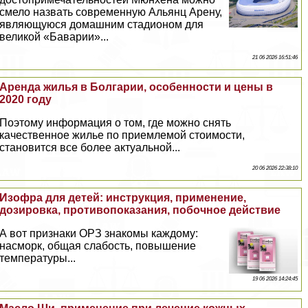
смело назвать современную Альянц Арену,
являющуюся домашним стадионом для
великой «Баварии»...
21 06 2026 16:51:46
Аренда жилья в Болгарии, особенности и цены в
2020 году
Поэтому информация о том, где можно снять
качественное жилье по приемлемой стоимости,
становится все более актуальной...
20 06 2026 22:38:10
Изофра для детей: инструкция, применение,
дозировка, противопоказания, побочное действие
А вот признаки ОРЗ знакомы каждому:
насморк, общая слабость, повышение
температуры...
19 06 2026 14:24:45