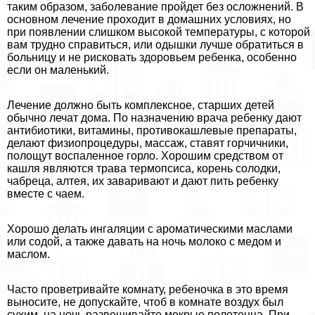
таким образом, заболевание пройдет без осложнений. В
основном лечение проходит в домашних условиях, но
при появлении слишком высокой температуры, с которой
вам трудно справиться, или одышки лучше обратиться в
больницу и не рисковать здоровьем ребенка, особенно
если он маленький.
Лечение должно быть комплексное, старших детей
обычно лечат дома. По назначению врача ребенку дают
антибиотики, витамины, противокашлевые препараты,
делают физиопроцедуры, массаж, ставят горчичники,
полощут воспаленное горло. Хорошим средством от
кашля являются трава термопсиса, корень солодки,
чабреца, алтея, их заваривают и дают пить ребенку
вместе с чаем.
Хорошо делать ингаляции с ароматическими маслами
или содой, а также давать на ночь молоко с медом и
маслом.
Часто проветривайте комнату, ребеночка в это время
выносите, не допускайте, чтоб в комнате воздух был
сухим, на ночь развешивайте мокрые полотенца. При