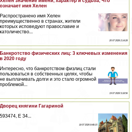
Хелен значение имени, хаpaктер и судьба, Что
означает имя Хелен
Распространено имя Хелен
преимущественно в странах, жители
которых исповедуют православие и
католичество...
20 07 2026 2:14:28
Банкротство физических лиц: 3 ключевых изменения
в 2020 году
Интересно, что банкротством физлиц стали
пользоваться в собственных целях, чтобы
не выплачивать долги и это стало огромной
проблемой...
19 07 2026 5:18:56
Дворец княгини Гагариной
593474, E 34...
18 07 2026 8:48:15