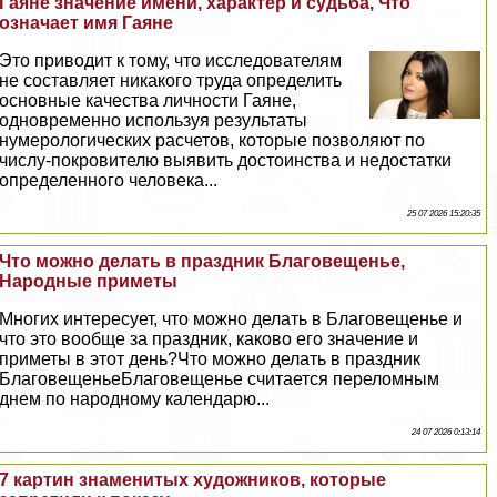
Гаяне значение имени, хаpaктер и судьба, Что
означает имя Гаяне
Это приводит к тому, что исследователям
не составляет никакого труда определить
основные качества личности Гаяне,
одновременно используя результаты
нумерологических расчетов, которые позволяют по
числу-покровителю выявить достоинства и недостатки
определенного человека...
25 07 2026 15:20:35
Что можно делать в праздник Благовещенье,
Народные приметы
Многих интересует, что можно делать в Благовещенье и
что это вообще за праздник, каково его значение и
приметы в этот день?Что можно делать в праздник
БлаговещеньеБлаговещенье считается переломным
днем по народному календарю...
24 07 2026 0:13:14
7 картин знаменитых художников, которые