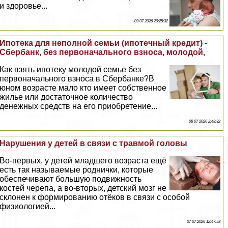
и здоровье...
09 07 2026 20:25:32
Ипотека для неполной семьи (ипотечный кредит) -
Сбербанк, без первоначального взноса, молодой,
Как взять ипотеку молодой семье без
первоначального взноса в Сбербанке?В
юном возрасте мало кто имеет собственное
жилье или достаточное количество
денежных средств на его приобретение...
08 07 2026 2:48:32
Нарушения у детей в связи с травмой головы
Во-первых, у детей младшего возраста ещё
есть так называемые роднички, которые
обеспечивают большую подвижность
костей черепа, а во-вторых, детский мозг не
склонен к формированию отёков в связи с особой
физиологией...
07 07 2026 12:47:58