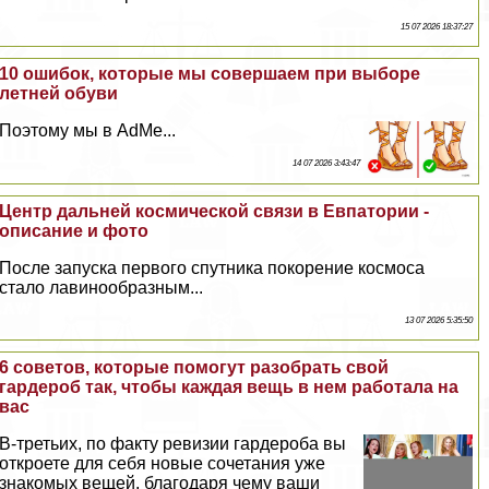
15 07 2026 18:37:27
10 ошибок, которые мы совершаем при выборе
летней обуви
Поэтому мы в AdMe...
14 07 2026 3:43:47
Центр дальней космической связи в Евпатории -
описание и фото
После запуска первого спутника покорение космоса
стало лавинообразным...
13 07 2026 5:35:50
6 советов, которые помогут разобрать свой
гардероб так, чтобы каждая вещь в нем работала на
вас
В-третьих, по факту ревизии гардероба вы
откроете для себя новые сочетания уже
знакомых вещей, благодаря чему ваши