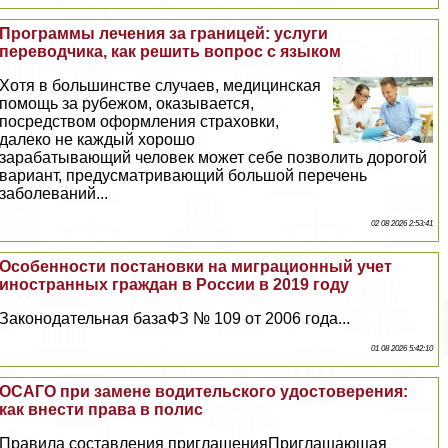
Программы лечения за границей: услуги
переводчика, как решить вопрос с языком
Хотя в большинстве случаев, медицинская
помощь за рубежом, оказывается,
посредством оформления страховки,
далеко не каждый хорошо
заpaбатывающий человек может себе позволить дорогой
вариант, предусматривающий большой перечень
заболеваний...
02 08 2026 2:53:41
Особенности постановки на миграционный учет
иностранных граждан в России в 2019 году
Законодательная базаФЗ № 109 от 2006 года...
01 08 2026 5:42:10
ОСАГО при замене водительского удостоверения:
как внести права в полис
Правила составления приглашенияПриглашающая