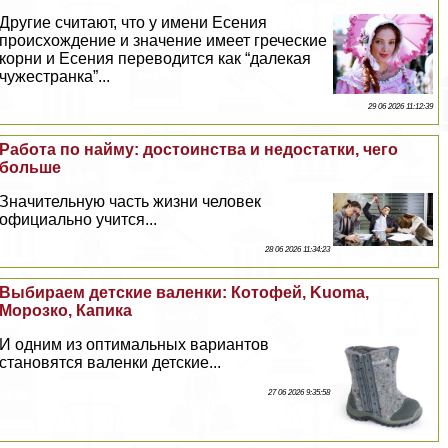
Другие считают, что у имени Есения
происхождение и значение имеет греческие
корни и Есения переводится как “далекая
чужестранка”...
29 06 2026 11:12:39
Работа по найму: достоинства и недостатки, чего
больше
Значительную часть жизни человек
официально учится...
28 06 2026 11:34:23
Выбираем детские валенки: Котофей, Kuoma,
Морозко, Капика
И одним из оптимальных вариантов
становятся валенки детские...
27 06 2026 9:35:58