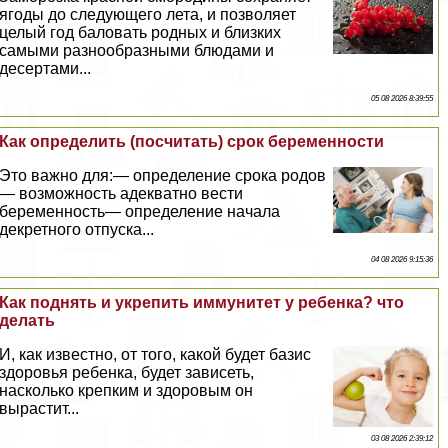
ягоды до следующего лета, и позволяет
целый год баловать родных и близких
самыми разнообразными блюдами и
десертами...
05 08 2026 8:39:55
Как определить (посчитать) срок беременности
Это важно для:— определение срока родов
— возможность адекватно вести
беременность— определение начала
декретного отпуска...
04 08 2026 9:15:36
Как поднять и укрепить иммунитет у ребенка? что
делать
И, как известно, от того, какой будет базис
здоровья ребенка, будет зависеть,
насколько крепким и здоровым он
вырастит...
03 08 2026 2:39:12