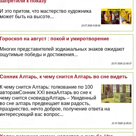
запретили к показу
И это притом, что мастерство художника
может быть на высоте...
23 07 2026 9:28:36
Гороскоп на август : покой и умиротворение
Многих представителей зодиакальных знаков ожидают
ощутимые победы и достижения...
22 07 2026 21:50:37
Сонник Алтарь, к чему снится Алтарь во сне видеть
К чему снится Алтарь: толкование по 100
авторамСонник XXI векаАлтарь во сне к
чему снится сновидцуАлтарь – Увиденный
во сне алтарь предвещает вам радость,
празднество, нечто доброе, получение ответа на
интересующий вас вопрос...
21 07 2026 11:45:51