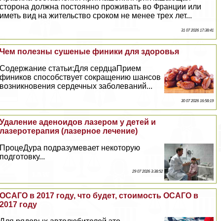
сторона должна постоянно проживать во Франции или
иметь вид на жительство сроком не менее трех лет...
31 07 2026 17:38:41
Чем полезны сушеные финики для здоровья
Содержание статьи:Для сердцаПрием
фиников способствует сокращению шансов
возникновения сердечных заболеваний...
30 07 2026 16:58:19
Удаление аденоидов лазером у детей и
лазеротерапия (лазерное лечение)
ПроцеДypa подразумевает некоторую
подготовку...
29 07 2026 3:38:52
ОСАГО в 2017 году, что будет, стоимость ОСАГО в
2017 году