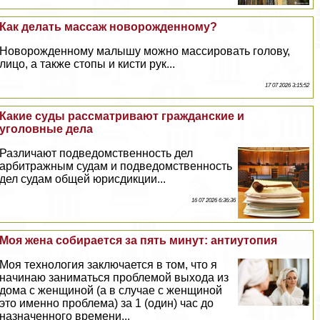
Как делать массаж новорожденному?
Новорожденному малышу можно массировать голову,
лицо, а также стопы и кисти рук...
17 07 2026 3:15:52
Какие суды рассматривают гражданские и
уголовные дела
Различают подведомственность дел
арбитражным судам и подведомственность
дел судам общей юрисдикции...
16 07 2026 6:36:36
Моя жена собирается за пять минут: антиутопия
Моя технология заключается в том, что я
начинаю заниматься проблемой выхода из
дома с женщиной (а в случае с женщиной
это именно проблема) за 1 (один) час до
назначенного времени...