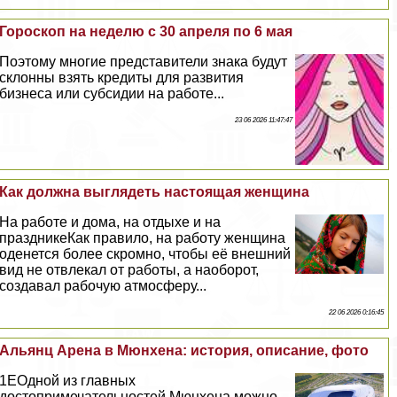
Гороскоп на неделю с 30 апреля по 6 мая
Поэтому многие представители знака будут
склонны взять кредиты для развития
бизнеса или субсидии на работе...
23 06 2026 11:47:47
Как должна выглядеть настоящая женщина
На работе и дома, на отдыхе и на
праздникеКак правило, на работу женщина
оденется более скромно, чтобы её внешний
вид не отвлекал от работы, а наоборот,
создавал рабочую атмосферу...
22 06 2026 0:16:45
Альянц Арена в Мюнхена: история, описание, фото
1EОдной из главных
достопримечательностей Мюнхена можно