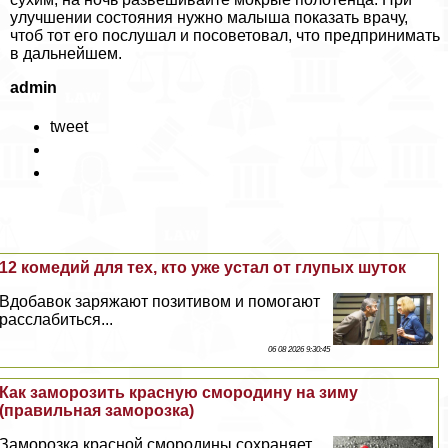
улучшении состояния нужно малыша показать врачу,
чтоб тот его послушал и посоветовал, что предпринимать
в дальнейшем.
admin
tweet
12 комедий для тех, кто уже устал от глупых шуток
Вдобавок заряжают позитивом и помогают
расслабиться...
06 08 2026 9:30:45
Как заморозить красную смородину на зиму
(правильная заморозка)
Заморозка красной смородины сохраняет