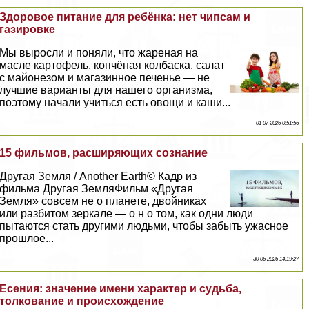
Здоровое питание для ребёнка: нет чипсам и
газировке
Мы выросли и поняли, что жареная на
масле картофель, копчёная колбаска, салат
с майонезом и магазинное печенье — не
лучшие варианты для нашего организма,
поэтому начали учиться есть овощи и каши...
01 07 2026 0:51:56
15 фильмов, расширяющих сознание
Другая Земля / Another Earth© Кадр из
фильма Другая ЗемляФильм «Другая
Земля» совсем не о планете, двойниках
или разбитом зеркале — о н о том, как одни люди
пытаются стать другими людьми, чтобы забыть ужасное
прошлое...
30 06 2026 14:19:27
Есения: значение имени хаpaктер и судьба,
толкование и происхождение