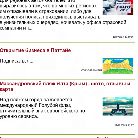
Для рядовых автолюбителей это
выразилось в том, что во многих регионах
им отказывали в страховании, либо для
получения полиса приходилось выстаивать
в унизительных очередях, ночевать у офиса страховой
компании и т...
28 07 2026 14:10:25
Открытие бизнеса в Паттайе
Подписаться...
27 07 2026 16:49:23
Массандровский пляж Ялта (Крым) - фото, отзывы и
карта
Над пляжем гордо развевается
международный Гoлyбой флаг,
отличительный знак европейского по
уровню сервиса...
26 07 2026 9:32:37