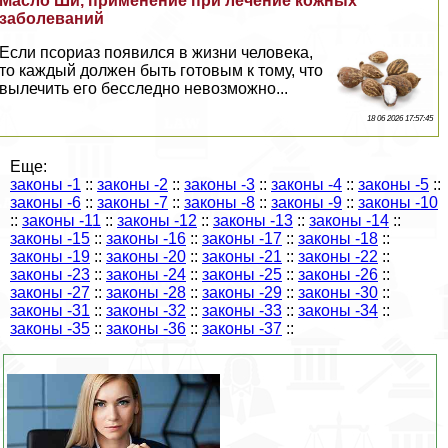
Масло Ши, применение при лечение кожных
заболеваний
Если псориаз появился в жизни человека,
то каждый должен быть готовым к тому, что
вылечить его бесследно невозможно...
18 06 2026 17:57:45
Еще:
законы -1
::
законы -2
::
законы -3
::
законы -4
::
законы -5
::
законы -6
::
законы -7
::
законы -8
::
законы -9
::
законы -10
::
законы -11
::
законы -12
::
законы -13
::
законы -14
::
законы -15
::
законы -16
::
законы -17
::
законы -18
::
законы -19
::
законы -20
::
законы -21
::
законы -22
::
законы -23
::
законы -24
::
законы -25
::
законы -26
::
законы -27
::
законы -28
::
законы -29
::
законы -30
::
законы -31
::
законы -32
::
законы -33
::
законы -34
::
законы -35
::
законы -36
::
законы -37
::