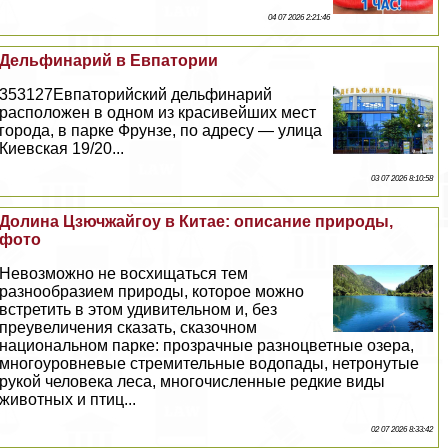
04 07 2026 2:21:46
Дельфинарий в Евпатории
353127Евпаторийский дельфинарий
расположен в одном из красивейших мест
города, в парке Фрунзе, по адресу — улица
Киевская 19/20...
03 07 2026 8:10:58
Долина Цзючжайгоу в Китае: описание природы,
фото
Невозможно не восхищаться тем
разнообразием природы, которое можно
встретить в этом удивительном и, без
преувеличения сказать, сказочном
национальном парке: прозрачные разноцветные озера,
многоуровневые стремительные водопады, нетронутые
рукой человека леса, многочисленные редкие виды
животных и птиц...
02 07 2026 8:33:42