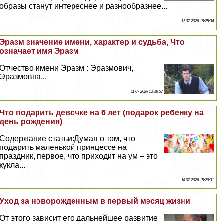
образы станут интереснее и разнообразнее...
12 07 2026 18:25:34
Эразм значение имени, хаpaктер и судьба, Что
означает имя Эразм
Отчество имени Эразм : Эразмович,
Эразмовна...
11 07 2026 13:38:57
Что подарить дeвoчке на 6 лет (подарок ребенку на
день рождения)
Содержание статьи:Думая о том, что
подарить маленькой принцессе на
праздник, первое, что приходит на ум – это
кукла...
10 07 2026 15:29:31
Уход за новорожденным в первый месяц жизни
От этого зависит его дальнейшее развитие