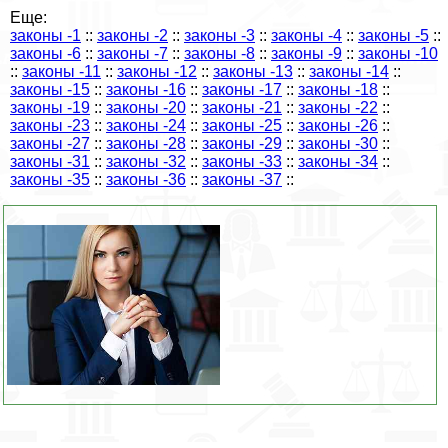
Еще:
законы -1
::
законы -2
::
законы -3
::
законы -4
::
законы -5
::
законы -6
::
законы -7
::
законы -8
::
законы -9
::
законы -10
::
законы -11
::
законы -12
::
законы -13
::
законы -14
::
законы -15
::
законы -16
::
законы -17
::
законы -18
::
законы -19
::
законы -20
::
законы -21
::
законы -22
::
законы -23
::
законы -24
::
законы -25
::
законы -26
::
законы -27
::
законы -28
::
законы -29
::
законы -30
::
законы -31
::
законы -32
::
законы -33
::
законы -34
::
законы -35
::
законы -36
::
законы -37
::