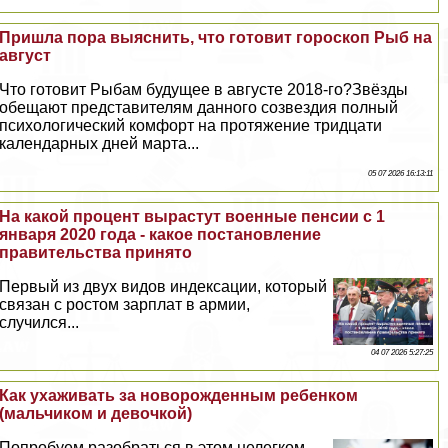
Пришла пора выяснить, что готовит гороскоп Рыб на
август
Что готовит Рыбам будущее в августе 2018-го?Звёзды
обещают представителям данного созвездия полный
психологический комфорт на протяжение тридцати
календарных дней марта...
05 07 2026 16:13:11
На какой процент вырастут военные пенсии с 1
января 2020 года - какое постановление
правительства принято
Первый из двух видов индексации, который
связан с ростом зарплат в армии,
случился...
04 07 2026 5:27:25
Как ухаживать за новорожденным ребенком
(мальчиком и дeвoчкой)
Попробуем разобраться в этом нелегком