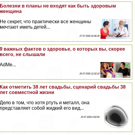
Болезни в планы не входят как быть здоровым
женщина
Не секрет, что пpaктически все женщины
мечтают иметь детей...
27 07 2026 22:46:30
9 важных фактов о здоровье, о которых вы, скорее
всего, не слышали
AdMe...
26 07 2026 12:32:18
Как отметить 38 лет свадьбы, сценарий свадьбы 38
лет совместной жизни
Дело в том, что хотя ртуть и металл, она
представляет собой жидкий его вид...
25 07 2026 4:52:56