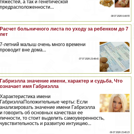
тяжестей, а так и генетической
предрасположенности...
08 07 2026 6:44:55
Расчет больничного листа по уходу за ребенком до 7
лет
7-летний малыш очень много времени
проводит вне дома...
07 07 2026 23:48:41
Габриэлла значение имени, хаpaктер и судьба, Что
означает имя Габриэлла
Хаpaктеристика имени
ГабриэллаПоложительные черты: Если
анализировать значение имени Габриэлла
и говорить об основных качествах ее
личности, то стоит выделить самоуверенность,
чувствительность и развитую интуицию...
06 07 2026 15:40:15