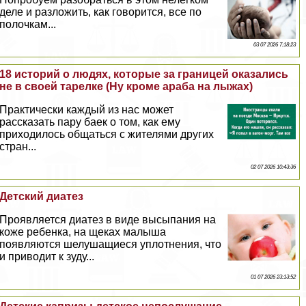
деле и разложить, как говорится, все по
полочкам...
03 07 2026 7:18:23
18 историй о людях, которые за границей оказались
не в своей тарелке (Ну кроме аpaба на лыжах)
Пpaктически каждый из нас может
рассказать пару баек о том, как ему
приходилось общаться с жителями других
стран...
02 07 2026 10:43:36
Детский диатез
Проявляется диатез в виде высыпания на
коже ребенка, на щеках малыша
появляются шелушащиеся уплотнения, что
и приводит к зуду...
01 07 2026 23:13:52