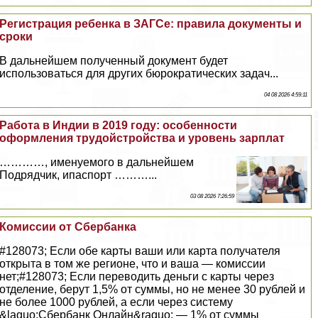
Регистрация ребенка в ЗАГСе: правила документы и
сроки
В дальнейшем полученный документ будет
использоваться для других бюрократических задач...
04 08 2026 4:59:11
Работа в Индии в 2019 году: особенности
оформления трудойстройства и уровень зарплат
…………, именуемого в дальнейшем
Подрядчик, ипаспорт ………...
03 08 2026 7:26:59
Комиссии от Сбербанка
#128073; Если обе карты ваши или карта получателя
открыта в том же регионе, что и ваша — комиссии
нет;#128073; Если переводить деньги с карты через
отделение, берут 1,5% от суммы, но не менее 30 рублей и
не более 1000 рублей, а если через систему
&laquo;Сбербанк Онлайн&raquo; — 1% от суммы