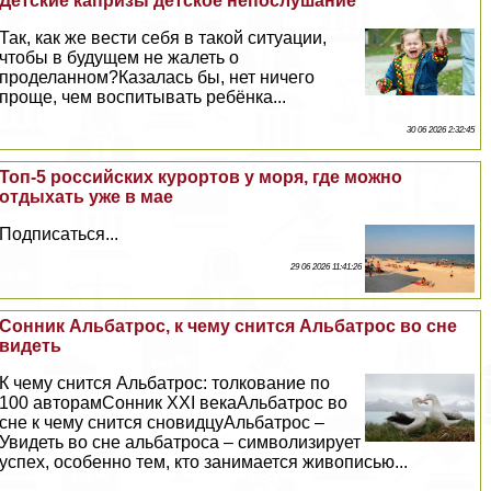
Детские капризы детское непослушание
Так, как же вести себя в такой ситуации,
чтобы в будущем не жалеть о
проделанном?Казалась бы, нет ничего
проще, чем воспитывать ребёнка...
30 06 2026 2:32:45
Топ-5 российских курортов у моря, где можно
отдыхать уже в мае
Подписаться...
29 06 2026 11:41:26
Сонник Альбатрос, к чему снится Альбатрос во сне
видеть
К чему снится Альбатрос: толкование по
100 авторамСонник XXI векаАльбатрос во
сне к чему снится сновидцуАльбатрос –
Увидеть во сне альбатроса – символизирует
успех, особенно тем, кто занимается живописью...