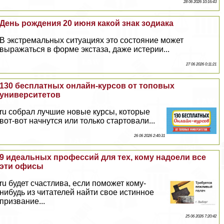
28 06 2026 10:16:43
День рождения 20 июня какой знак зодиака
В экстремальных ситуациях это состояние может
выражаться в форме экстаза, даже истерии...
27 06 2026 0:11:21
130 бесплатных онлайн-курсов от топовых
университетов
ru собрал лучшие новые курсы, которые
вот-вот начнутся или только стартовали...
26 06 2026 2:40:31
9 идеальных профессий для тех, кому надоели все
эти офисы
ru будет счастлива, если поможет кому-
нибудь из читателей найти свое истинное
призвание...
25 06 2026 7:20:42