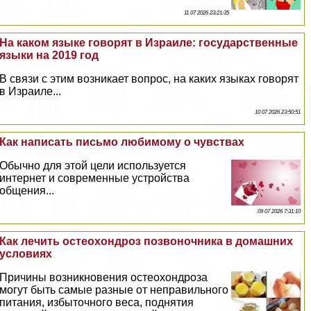
11 07 2026 23:21:35
На каком языке говорят в Израиле: государственные
языки на 2019 год
В связи с этим возникает вопрос, на каких языках говорят
в Израиле...
10 07 2026 23:50:51
Как написать письмо любимому о чувствах
Обычно для этой цели используется
интернет и современные устройства
общения...
09 07 2026 7:31:10
Как лечить остеохондроз позвоночника в домашних
условиях
Причины возникновения остеохондроза
могут быть самые разные от неправильного
питания, избыточного веса, поднятия