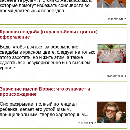
заснете за рулем, и столько же лайфхаков,
которые помогут избежать сонливости во
время длительных переездов...
30 07 2026 8:49:17
Красная свадьба (в красно-белых цветах):
оформление
Ведь, чтобы взяться за оформление
свадьбы в красном цвете, следует не только
этого захотеть, но и жить этим, а также
сделать всё безукоризненно и на высшем
уровне...
29 07 2026 22:38:15
Значение имени Борис: что означает и
происхождение
Оно раскрывает полный потенциал
ребенка, делает его устойчивым,
принципиальным, твердо хаpaктерным...
28 07 2026 1:24:17