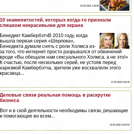
22 06 2026 1:30:58
10 знаменитостей, которых когда-то признали
слишком некрасивыми для экрана
Бенедикт КамбербэтчВ 2010 году, когда
вышла первая серия «Шерлока»,
Бенедикта думали снять с роли Холмса из-
за того, что интернет просто разрывался от обвинений
вроде «Вы обещали нам ceкcуального Холмса, а не это!»
К счастью, после нескольких серий, не устояв перед
харизмой Камбербэтча, зрители уже восхваляли этого
красавца...
21 06 2026 5:20:39
Деловые связи реальная помощь в раскрутке
бизнеса
Вот и в ской деятельности необходимы связи, решающие
и помогающие во всем...
20 06 2026 19:29:55