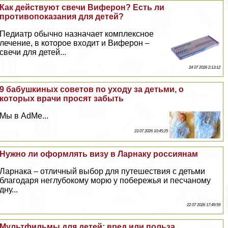
Как действуют свечи Виферон? Есть ли
противопоказания для детей?
Педиатр обычно назначает комплексное
лечение, в которое входит и Виферон –
свечи для детей...
24 07 2026 2:13:12
9 бабушкиных советов по уходу за детьми, о
которых врачи просят забыть
Мы в AdMe...
23 07 2026 10:45:25
Нужно ли оформлять визу в Ларнаку россиянам
Ларнака – отличный выбор для путешествия с детьми
благодаря неглубокому морю у побережья и песчаному
дну...
22 07 2026 17:49:59
Мультфильмы для детей: вред или польза