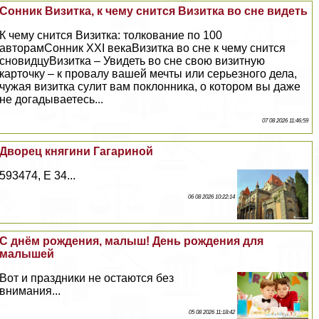
Сонник Визитка, к чему снится Визитка во сне видеть
К чему снится Визитка: толкование по 100
авторамСонник XXI векаВизитка во сне к чему снится
сновидцуВизитка – Увидеть во сне свою визитную
карточку – к провалу вашей мечты или серьезного дела,
чужая визитка сулит вам поклонника, о котором вы даже
не догадываетесь...
07 08 2026 11:46:59
Дворец княгини Гагариной
593474, E 34...
06 08 2026 10:22:14
С днём рождения, малыш! День рождения для
малышей
Вот и праздники не остаются без
внимания...
05 08 2026 11:18:42