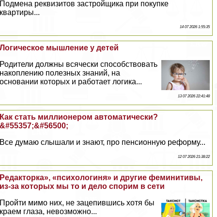
Подмена реквизитов застройщика при покупке
квартиры...
14 07 2026 1:55:35
Логическое мышление у детей
Родители должны всячески способствовать
накоплению полезных знаний, на
основании которых и работает логика...
13 07 2026 22:41:48
Как стать миллионером автоматически?
&#55357;&#56500;
Все думаю слышали и знают, про пенсионную реформу...
12 07 2026 21:38:22
Редакторка», «психологиня» и другие феминитивы,
из-за которых мы то и дело спорим в сети
Пройти мимо них, не зацепившись хотя бы
краем глаза, невозможно...