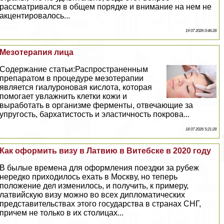
рассматривался в общем порядке и внимание на нем не
акцентировалось...
19 07 2026 0:46:28
Мезотерапия лица
Содержание статьи:Распространенным
препаратом в процедуре мезотерапии
является гиалуроновая кислота, которая
помогает увлажнить клетки кожи и
выработать в организме ферменты, отвечающие за
упругость, бархатистость и эластичность покрова...
18 07 2026 5:21:28
Как оформить визу в Латвию в Витебске в 2020 году
В былые времена для оформления поездки за рубеж
нередко приходилось ехать в Москву, но теперь
положение дел изменилось, и получить, к примеру,
латвийскую визу можно во всех дипломатических
представительствах этого государства в странах СНГ,
причем не только в их столицах...