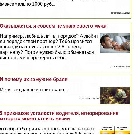
(максимально 1000 руб...
02 08 2026 1:32:22
Оказывается, я совсем не знаю своего мужа
Например, любишь ли ты порядок? А любит
ли порядок твой партнер? Тебе нравится
проводить отпуск активно? А твоему
партнеру? Потом нужно было обменяться
листочками и проверить себя...
01 08 2026 20:23:40
И почему их замуж не брали
Меня это давно интриговало...
31 07 2026 17:41:53
5 признаков усталости водителя, игнорирование
которых может стоить жизни
ru собрал 5 признаков того, что вы вот-вот