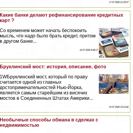
17 07 2026 21:35:57
Какие банки делают рефинансирование кредитных
карт ?
Со временем может начать беспокоить
мысль, что надо было брать кредит, притом
в другом банке...
16 07 2026 8:48:17
Бруклинский мост: история, описание, фото
1WБруклинский мост, который по праву
считается одной из главных
достопримечательностей Нью-Йорка,
является самым старейшим из висячих
мостов в Соединенных Штатах Америки...
15 07 2026 15:13:42
Необычные способы обмана в сделках с
недвижимостью