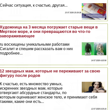
Сейчас ситуация, к счастью, другая...
15 07 2026 20:39:38
Художница на 3 месяца погружает старые вещи в
Мертвое море, и они превращаются во что-то
завораживающее
ru восхищены уникальными работами
Сигалит и спешим рассказать вам о них
подробнее...
14 07 2026 4:20:56
12 звездных мам, которые не переживают за свою
фигуру после родов
К счастью, есть множество умных,
искренних звездных мам, которые
отвергают абсурдные стандарты, по
которым оценивают женское тело, и принимают себя
такими, какие они есть...
13 07 2026 8:35:16