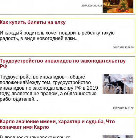
31 07 2026 20:14:15
Как купить билеты на елку
И каждый родитель хочет подарить ребенку такую
радость, в виде новогодней елки...
30 07 2026 13:28:29
Трудоустройство инвалидов по законодательству
РФ
Трудоустройство инвалидов – общие
положенияМежду тем, трудоустройство
инвалидов по законодательству РФ в 2019
году, является не правом, а обязанностью
работодателей...
29 07 2026 14:31:52
Карло значение имени, хаpaктер и судьба, Что
означает имя Карло
В древнескандинавском языке,