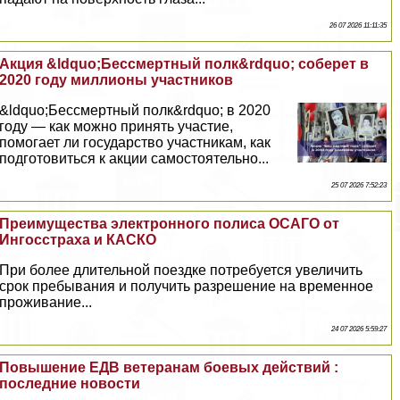
26 07 2026 11:11:35
Акция &ldquo;Бесcмepтный полк&rdquo; соберет в
2020 году миллионы участников
&ldquo;Бесcмepтный полк&rdquo; в 2020
году — как можно принять участие,
помогает ли государство участникам, как
подготовиться к акции самостоятельно...
25 07 2026 7:52:23
Преимущества электронного полиса ОСАГО от
Ингосстpaxa и КАСКО
При более длительной поездке потребуется увеличить
срок пребывания и получить разрешение на временное
проживание...
24 07 2026 5:59:27
Повышение ЕДВ ветеранам боевых действий :
последние новости