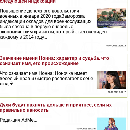
следующей индексации
Повышение денежного довольствия
военных в январе 2020 годаЗаморозка
индексации окладов для военнослужащих
была связана в первую очередь с
экономическим кризисом, который стал очевиден
каждому в 2014 году...
04 07 2026 16:23:13
Значение имени Нонна: хаpaктер и судьба, что
означает имя, его происхождение
Что означает имя Нонна: Ноночка имеет
весёлый нрав и быстро располагает к себе
людей...
03 07 2026 7:35:17
Духи будут пахнуть дольше и приятнее, если их
правильно наносить
Редакция AdMe...
02 07 2026 15:10:30