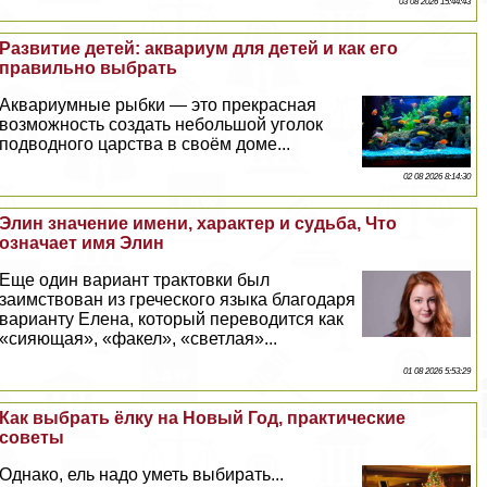
03 08 2026 15:44:43
Развитие детей: аквариум для детей и как его
правильно выбрать
Аквариумные рыбки — это прекрасная
возможность создать небольшой уголок
подводного царства в своём доме...
02 08 2026 8:14:30
Элин значение имени, хаpaктер и судьба, Что
означает имя Элин
Еще один вариант тpaктовки был
заимствован из греческого языка благодаря
варианту Елена, который переводится как
«сияющая», «факел», «светлая»...
01 08 2026 5:53:29
Как выбрать ёлку на Новый Год, пpaктические
советы
Однако, ель надо уметь выбирать...