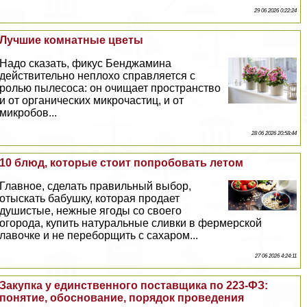
29 06 2026 0:22:24
Лучшие комнатные цветы
Надо сказать, фикус Бенджамина
действительно неплохо справляется с
ролью пылесоса: он очищает прострaнcтво
и от органических микрочастиц, и от
микробов...
28 06 2026 20:58:44
10 блюд, которые стоит попробовать летом
Главное, сделать правильный выбор,
отыскать бабушку, которая продает
душистые, нежные ягоды со своего
огорода, купить натуральные сливки в фермерской
лавочке и не переборщить с сахаром...
27 06 2026 4:24:11
Закупка у единственного поставщика по 223-ФЗ:
понятие, обоснование, порядок проведения