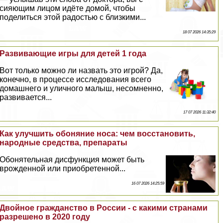
сияющим лицом идёте домой, чтобы
поделиться этой радостью с близкими...
18 07 2026 14:35:29
Развивающие игры для детей 1 года
Вот только можно ли назвать это игрой? Да,
конечно, в процессе исследования всего
домашнего и уличного малыш, несомненно,
развивается...
17 07 2026 11:32:40
Как улучшить обоняние носа: чем восстановить,
народные средства, препараты
Обонятельная дисфункция может быть
врожденной или приобретенной...
16 07 2026 14:25:59
Двойное гражданство в России - с какими странами
разрешено в 2020 году