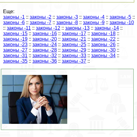
Еще:
законы -1
::
законы -2
::
законы -3
::
законы -4
::
законы -5
::
законы -6
::
законы -7
::
законы -8
::
законы -9
::
законы -10
::
законы -11
::
законы -12
::
законы -13
::
законы -14
::
законы -15
::
законы -16
::
законы -17
::
законы -18
::
законы -19
::
законы -20
::
законы -21
::
законы -22
::
законы -23
::
законы -24
::
законы -25
::
законы -26
::
законы -27
::
законы -28
::
законы -29
::
законы -30
::
законы -31
::
законы -32
::
законы -33
::
законы -34
::
законы -35
::
законы -36
::
законы -37
::