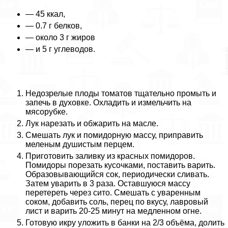
— 45 ккал,
— 0.7 г белков,
— около 3 г жиров
— и 5 г углеводов.
Недозрелые плоды томатов тщательно промыть и
запечь в духовке. Охладить и измельчить на
мясорубке.
Лук нарезать и обжарить на масле.
Смешать лук и помидорную массу, приправить
меленым душистым перцем.
Приготовить заливку из красных помидоров.
Помидоры порезать кусочками, поставить варить.
Образовывающийся сок, периодически сливать.
Затем уварить в 3 раза. Оставшуюся массу
перетереть через сито. Смешать с уваренным
соком, добавить соль, перец по вкусу, лавровый
лист и варить 20-25 минут на медленном огне.
Готовую икру уложить в банки на 2/3 объёма, долить