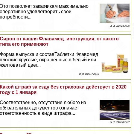
Это позволяет заказчикам максимально
оперативно удовлетворить свои
потребности...
26 06 2026 23:36:35
Сироп от кашля Флавамед: инструкция, от какого
типа его применяют
Форма выпуска и составТаблетки Флавомед
плоские круглые, окрашенные в белый или
желтоватый цвет...
25 06 2026 17:20:15
Какой штраф за езду без страховки действует в 2020
году с 1 января
Соответственно, отсутствие любого из
обязательных документов означает
ответственность в виде штрафа...
24 06 2026 10:35:37