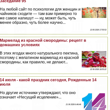
Заседание 95
На любой сайт по психологии для женщин и
чайников сходите — там вам примерно то
же самое напишут — ну, может быть, чуть
менее образно, чуть более научно...
23 06 2026 17:55:53
Мармелад из красной смородины: рецепт в
домашних условиях
В этих ягодах много натурального пектина,
поэтому с желатином мармелад из красной
смородины, как правило, не делают...
22 06 2026 18:55:22
14 июля - какой праздник сегодня, Рожденные 14
июля
Но другие источники утверждают, что оно
означает «Несущий исцеление»...
21 06 2026 6:46:46