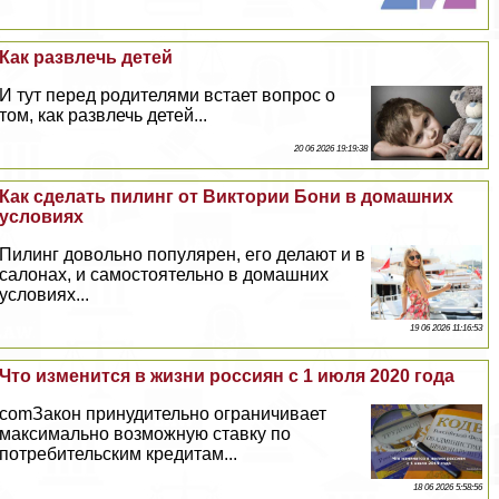
Как развлечь детей
И тут перед родителями встает вопрос о
том, как развлечь детей...
20 06 2026 19:19:38
Как сделать пилинг от Виктории Бони в домашних
условиях
Пилинг довольно популярен, его делают и в
салонах, и самостоятельно в домашних
условиях...
19 06 2026 11:16:53
Что изменится в жизни россиян с 1 июля 2020 года
comЗакон принудительно ограничивает
максимально возможную ставку по
потребительским кредитам...
18 06 2026 5:58:56