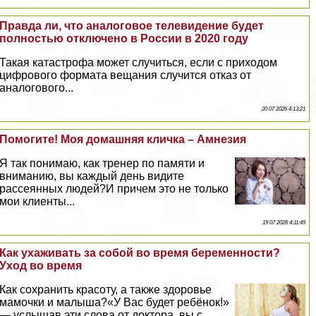
Правда ли, что аналоговое телевидение будет
полностью отключено в России в 2020 году
Такая катастрофа может случиться, если с приходом
цифрового формата вещания случится отказ от
аналогового...
20 07 2026 4:13:21
Помогите! Моя домашняя кличка – Амнезия
Я так понимаю, как тренер по памяти и
вниманию, вы каждый день видите
рассеянных людей?И причем это не только
мои клиенты...
19 07 2026 4:11:49
Как ухаживать за собой во время беременности?
Уход во время
Как сохранить красоту, а также здоровье
мамочки и малыша?«У Вас будет ребёнок!»
— услышав эти слова от доктора, вы с