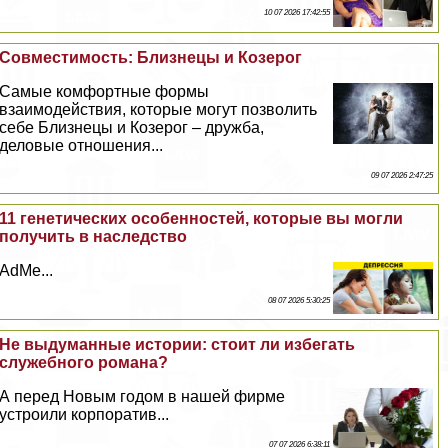
10 07 2026 17:42:55
Совместимость: Близнецы и Козерог
Самые комфортные формы
взаимодействия, которые могут позволить
себе Близнецы и Козерог – дружба,
деловые отношения...
09 07 2026 2:47:25
11 генетических особенностей, которые вы могли
получить в наследство
AdMe...
08 07 2026 5:30:25
Не выдуманные истории: стоит ли избегать
служебного романа?
А перед Новым годом в нашей фирме
устроили корпоратив...
07 07 2026 6:38:11