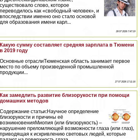
существовало слово, которое
переводилось как «свободный человек», и
впоследствии именно оно стало основой
для образования имени карл...
28 07 2026 7:47:19
Какую сумму составляет средняя зарплата в Тюмени
в 2019 году
Основные отраслиТюменская область занимает первое
место по объему произведенной промышленной
продукции...
27 07 2026 17:11:16
Как замедлить развитие близорукости при помощи
домашних методов
Содержание статьи:Научное определение
близорукости и причины её
возникновенияМиопия (или близорукость) –
нарушение преломляющей возможности глаза (или глаз),
приводящая к искривлению световых людей, которые
падают на поверхность глаза...