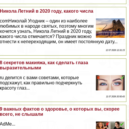
Никола Летний в 2020 году, какого числа
comНиколай Угодник – один из наиболее
любимых в народе святых, поэтому многим
хочется узнать, Никола Летний в 2020 году,
какого числа отмечается? Праздник можно
отнести к непереходящим, он имеет постоянную дату...
12 07 2026 12:31:15
8 секретов макияжа, как сделать глаза
выразительными
ru делится с вами советами, которые
подскажут, как правильно подчеркнуть
красоту глаз...
11 07 2026 20:50:43
9 важных фактов о здоровье, о которых вы, скорее
всего, не слышали
AdMe...