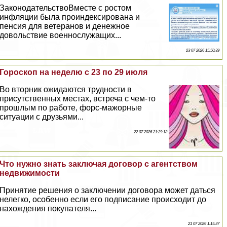
ЗаконодательствоВместе с ростом
инфляции была проиндексирована и
пенсия для ветеранов и денежное
довольствие военнослужащих...
23 07 2026 15:50:39
Гороскоп на неделю с 23 по 29 июля
Во вторник ожидаются трудности в
присутственных местах, встреча с чем-то
прошлым по работе, форс-мажорные
ситуации с друзьями...
22 07 2026 21:29:13
Что нужно знать заключая договор с агентством
недвижимости
Принятие решения о заключении договора может даться
нелегко, особенно если его подписание происходит до
нахождения покупателя...
21 07 2026 1:15:37