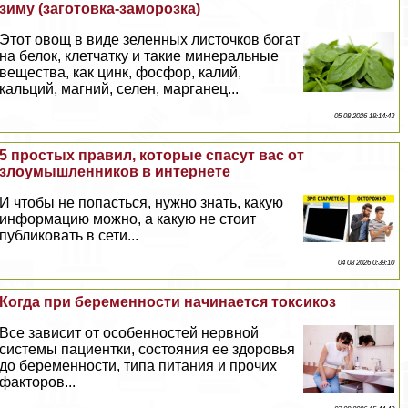
зиму (заготовка-заморозка)
Этот овощ в виде зеленных листочков богат
на белок, клетчатку и такие минеральные
вещества, как цинк, фосфор, калий,
кальций, магний, селен, марганец...
05 08 2026 18:14:43
5 простых правил, которые спасут вас от
злоумышленников в интернете
И чтобы не попасться, нужно знать, какую
информацию можно, а какую не стоит
публиковать в сети...
04 08 2026 0:39:10
Когда при беременности начинается токсикоз
Все зависит от особенностей нервной
системы пациентки, состояния ее здоровья
до беременности, типа питания и прочих
факторов...