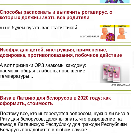
Способы распознать и вылечить ротавирус, о
которых должны знать все родители
ru не будем пугать вас статистикой...
01 07 2026 6:50:24
Изофра для детей: инструкция, применение,
дозировка, противопоказания, побочное действие
А вот признаки ОРЗ знакомы каждому:
насморк, общая слабость, повышение
температуры...
30 06 2026 2:55:44
Виза в Латвию для белорусов в 2020 году: как
оформить, стоимость
Поэтому все, кто интересуется вопросом, нужна ли виза в
Ригу для белорусов, должны знать, что разрешение на
въезд в Латвийскую Республику для граждан Республики
Беларусь понадобится в любом случае...