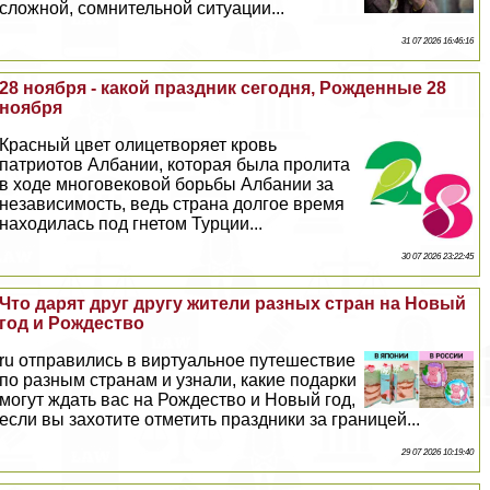
сложной, сомнительной ситуации...
31 07 2026 16:46:16
28 ноября - какой праздник сегодня, Рожденные 28
ноября
Красный цвет олицетворяет кровь
патриотов Албании, которая была пролита
в ходе многовековой борьбы Албании за
независимость, ведь страна долгое время
находилась под гнетом Турции...
30 07 2026 23:22:45
Что дарят друг другу жители разных стран на Новый
год и Рождество
ru отправились в виртуальное путешествие
по разным странам и узнали, какие подарки
могут ждать вас на Рождество и Новый год,
если вы захотите отметить праздники за границей...
29 07 2026 10:19:40