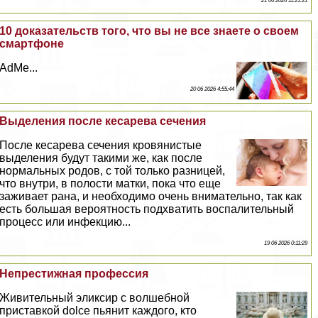
21 06 2026 11:21:21
10 доказательств того, что вы не все знаете о своем
смартфоне
AdMe...
20 06 2026 4:55:44
Выделения после кесарева сечения
После кесарева сечения кровянистые
выделения будут такими же, как после
нормальных родов, с той только разницей,
что внутри, в полости матки, пока что еще
заживает рана, и необходимо очень внимательно, так как
есть большая вероятность подхватить воспалительный
процесс или инфекцию...
19 06 2026 0:11:29
Непрестижная профессия
Живительный эликсир с волшебной
приставкой dolce пьянит каждого, кто