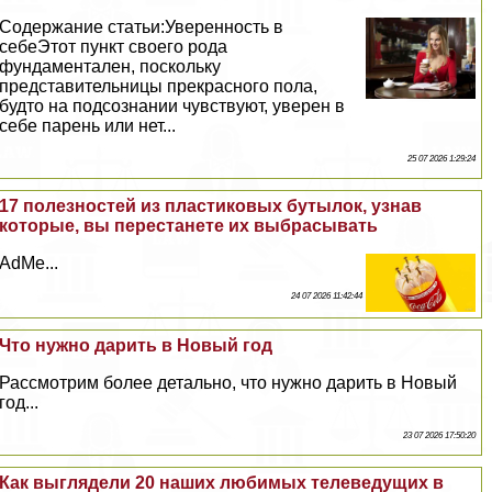
Содержание статьи:Уверенность в
себеЭтот пункт своего рода
фундаментален, поскольку
представительницы прекрасного пола,
будто на подсознании чувствуют, уверен в
себе парень или нет...
25 07 2026 1:29:24
17 полезностей из пластиковых бутылок, узнав
которые, вы перестанете их выбрасывать
AdMe...
24 07 2026 11:42:44
Что нужно дарить в Новый год
Рассмотрим более детально, что нужно дарить в Новый
год...
23 07 2026 17:50:20
Как выглядели 20 наших любимых телеведущих в