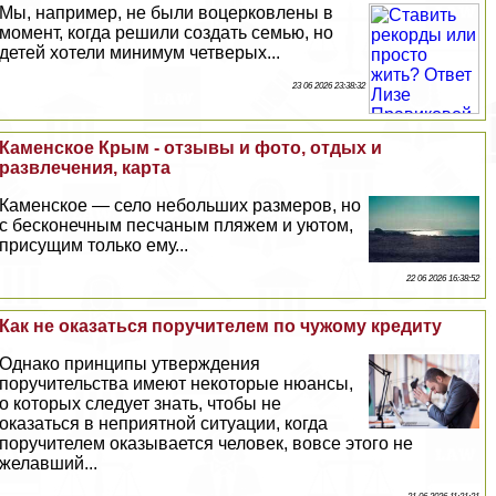
Мы, например, не были воцерковлены в
момент, когда решили создать семью, но
детей хотели минимум четверых...
23 06 2026 23:38:32
Каменское Крым - отзывы и фото, отдых и
развлечения, карта
Каменское — село небольших размеров, но
с бесконечным песчаным пляжем и уютом,
присущим только ему...
22 06 2026 16:38:52
Как не оказаться поручителем по чужому кредиту
Однако принципы утверждения
поручительства имеют некоторые нюансы,
о которых следует знать, чтобы не
оказаться в неприятной ситуации, когда
поручителем оказывается человек, вовсе этого не
желавший...