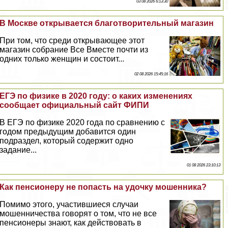
03 08 2026 6:13:30
В Москве открывается благотворительный магазин
При том, что среди открывающее этот
магазин собрание Все Вместе почти из
одних только женщин и состоит...
02 08 2026 15:45:16
ЕГЭ по физике в 2020 году: о каких изменениях
сообщает официальный сайт ФИПИ
В ЕГЭ по физике 2020 года по сравнению с
годом предыдущим добавится один
подраздел, который содержит одно
задание...
01 08 2026 23:10:13
Как пенсионеру не попасть на удочку мошенника?
Помимо этого, участившиеся случаи
мошенничества говорят о том, что не все
пенсионеры знают, как действовать в