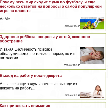
Почему весь мир сходит с ума по футболу, и еще
несколько ответов на вопросы о самой популярной
игре на планете
AdMe...
28 07 2026 6:54:57
Здоровье ребёнка: неврозы у детей, сезонное
обострение
И такая цикличность психики
обнаруживается не только в норме, но и в
патологии...
27 07 2026 16:19:37
Выход на работу после декрета
А вы все чаще задумываетесь о выходе из
декрета на работу...
26 07 2026 8:13:54
Как привлекать внимание