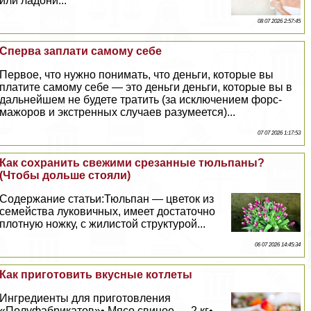
или ладони...
08 07 2026 2:57:45
Сперва заплати самому себе
Первое, что нужно понимать, что деньги, которые вы
платите самому себе — это деньги деньги, которые вы в
дальнейшем не будете тратить (за исключением форс-
мажоров и экстренных случаев разумеется)...
07 07 2026 1:17:53
Как сохранить свежими срезанные тюльпаны?
(Чтобы дольше стояли)
Содержание статьи:Тюльпан — цветок из
семейства луковичных, имеет достаточно
плотную ножку, с жилистой структурой...
06 07 2026 14:45:34
Как приготовить вкусные котлеты
Ингредиенты для приготовления
«Полуфабрикатов»• Мясо свиное — 2 кг•