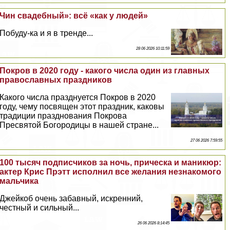
Чин свадебный»: всё «как у людей»
Побуду-ка и я в тренде...
28 06 2026 10:11:59
Покров в 2020 году - какого числа один из главных
православных праздников
Какого числа празднуется Покров в 2020
году, чему посвящен этот праздник, каковы
традиции празднования Покрова
Пресвятой Богородицы в нашей стране...
27 06 2026 7:59:55
100 тысяч подписчиков за ночь, прическа и маникюр:
актер Крис Прэтт исполнил все желания незнакомого
мальчика
Джейкоб очень забавный, искренний,
честный и сильный...
26 06 2026 8:14:45