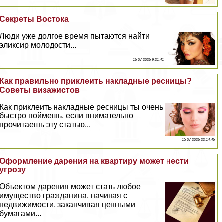
Секреты Востока
Люди уже долгое время пытаются найти
эликсир молодости...
16 07 2026 9:21:41
Как правильно приклеить накладные ресницы?
Советы визажистов
Как приклеить накладные ресницы ты очень
быстро поймешь, если внимательно
прочитаешь эту статью...
15 07 2026 22:14:46
Оформление дарения на квартиру может нести
угрозу
Объектом дарения может стать любое
имущество гражданина, начиная с
недвижимости, заканчивая ценными
бумагами...