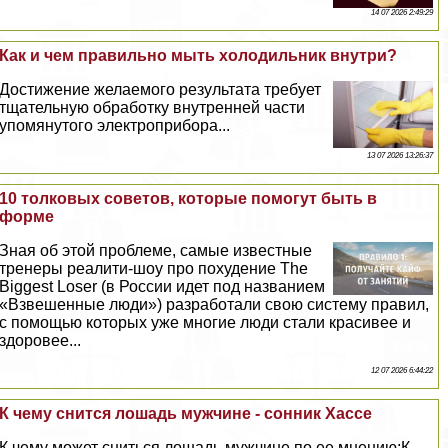
14 07 2026 2:49:29
Как и чем правильно мыть холодильник внутри?
Достижение желаемого результата требует
тщательную обработку внутренней части
упомянутого электроприбора...
13 07 2026 13:26:37
10 толковых советов, которые помогут быть в
форме
Зная об этой проблеме, самые известные
тренеры реалити-шоу про похудение The
Biggest Loser (в России идет под названием
«Взвешенные люди») разработали свою систему правил,
с помощью которых уже многие люди стали красивее и
здоровее...
12 07 2026 6:44:22
К чему снится лошадь мужчине - сонник Хассе
К чему может сниться лошадь мужчине по ее мнению:К