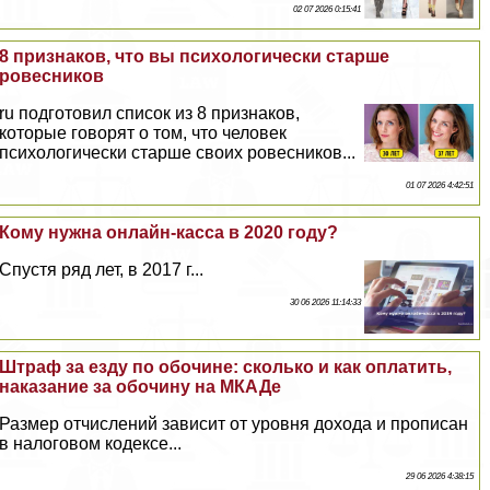
02 07 2026 0:15:41
8 признаков, что вы психологически старше
ровесников
ru подготовил список из 8 признаков,
которые говорят о том, что человек
психологически старше своих ровесников...
01 07 2026 4:42:51
Кому нужна онлайн-касса в 2020 году?
Спустя ряд лет, в 2017 г...
30 06 2026 11:14:33
Штраф за езду по обочине: сколько и как оплатить,
наказание за обочину на МКАДе
Размер отчислений зависит от уровня дохода и прописан
в налоговом кодексе...
29 06 2026 4:38:15