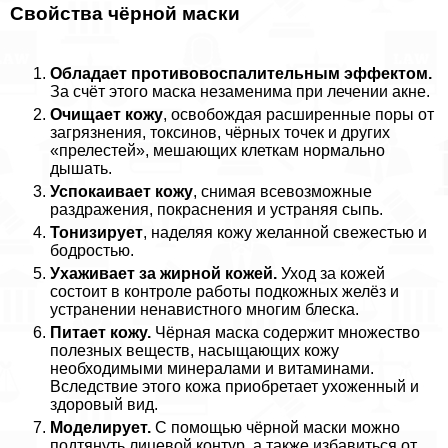
Свойства чёрной маски
Обладает противовоспалительным эффектом.
За счёт этого маска незаменима при лечении акне.
Очищает кожу
, освобождая расширенные поры от
загрязнения, токсинов, чёрных точек и других
«прелестей», мешающих клеткам нормально
дышать.
Успокаивает кожу
, снимая всевозможные
раздражения, покраснения и устраняя сыпь.
Тонизирует
, наделяя кожу желанной свежестью и
бодростью.
Ухаживает за жирной кожей.
Уход за кожей
состоит в контроле работы подкожных желёз и
устранении ненавистного многим блеска.
Питает кожу.
Чёрная маска содержит множество
полезных веществ, насыщающих кожу
необходимыми минералами и витаминами.
Вследствие этого кожа приобретает ухоженный и
здоровый вид.
Моделирует.
С помощью чёрной маски можно
подтянуть лицевой контур, а также избавиться от