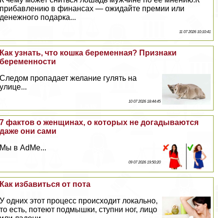
прибавлению в финансах — ожидайте премии или
денежного подарка...
11 07 2026 10:10:41
Как узнать, что кошка беременная? Признаки
беременности
Следом пропадает желание гулять на
улице...
10 07 2026 18:44:45
7 фактов о женщинах, о которых не догадываются
даже они сами
Мы в AdMe...
09 07 2026 19:50:20
Как избавиться от пота
У одних этот процесс происходит локально,
то есть, потеют подмышки, ступни ног, лицо