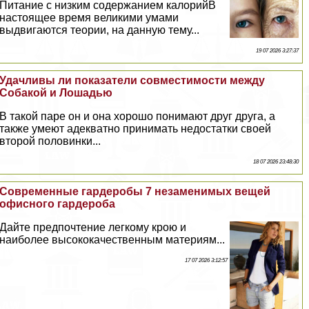
Питание с низким содержанием калорийВ
настоящее время великими умами
выдвигаются теории, на данную тему...
19 07 2026 3:27:37
Удачливы ли показатели совместимости между
Собакой и Лошадью
В такой паре он и она хорошо понимают друг друга, а
также умеют адекватно принимать недостатки своей
второй половинки...
18 07 2026 23:48:30
Современные гардеробы 7 незаменимых вещей
офисного гардероба
Дайте предпочтение легкому крою и
наиболее высококачественным материям...
17 07 2026 3:12:57