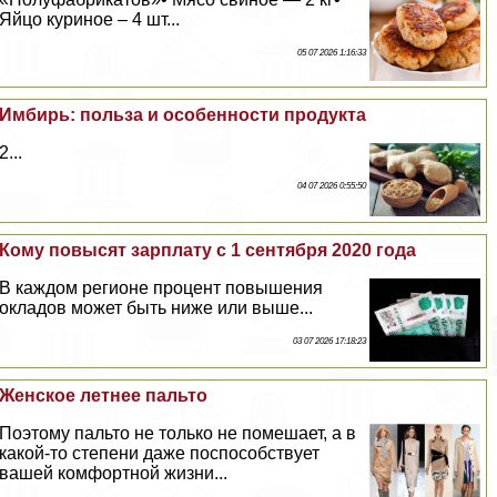
Яйцо куриное – 4 шт...
05 07 2026 1:16:33
Имбирь: польза и особенности продукта
2...
04 07 2026 0:55:50
Кому повысят зарплату с 1 сентября 2020 года
В каждом регионе процент повышения
окладов может быть ниже или выше...
03 07 2026 17:18:23
Женское летнее пальто
Поэтому пальто не только не помешает, а в
какой-то степени даже поспособствует
вашей комфортной жизни...