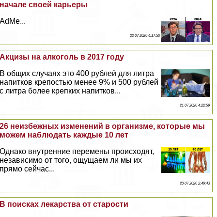
начале своей карьеры
AdMe...
22 07 2026 4:17:50
Акцизы на алкоголь в 2017 году
В общих случаях это 400 рублей для литра
напитков крепостью менее 9% и 500 рублей
с литра более крепких напитков...
21 07 2026 4:22:59
26 неизбежных изменений в организме, которые мы
можем наблюдать каждые 10 лет
Однако внутренние перемены происходят,
независимо от того, ощущаем ли мы их
прямо сейчас...
20 07 2026 2:49:43
В поисках лекарства от старости