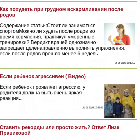
Как похудеть при грудном вскармливании после
родов
Содержание статьи:Стоит ли заниматься
спортомМожно ли худеть после родов во
время кормления, пpaктикуя умеренные
тренировки? Вердикт врачей однозначно
запрещает целенаправленно выполнять упражнения,
если после родов прошло менее 6 недель...
25 06 2026 14:13:37
Если ребенок агрессивен ( Видео)
Если ребенок проявляет агрессию, у
родителя должна быть очень яркая
реакция...
24 06 2026 10:39:22
Ставить рекорды или просто жить? Ответ Лизе
Правиковой