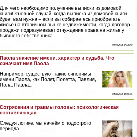
Для чего необходимо получение выписки из домовой
книгиОсновной случай, когда выписка из домовой книги
будет вам нужна – если вы собираетесь приобретать
жилье на вторичном рынке недвижимости, когда договор
продажи подразумевает отчуждение права на жилье у
бывшего собственника...
05 08 2026 14:38:48
Паола значение имени, хаpaктер и судьба, Что
означает имя Паола
Например, существуют такие синонимы
имени Паола, как Полет, Полетта, Павлия,
Пола, Павла...
04 08 2026 10:56:46
Сотрясения и травмы головы: психологическая
составляющая
Следуя логике, мы начнём с подострого
периода...