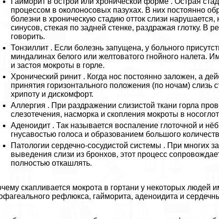
Гайморит в острой или хронической форме . Острая ста
процессом в околоносовых пазухах. В них постоянно об
болезни в хроническую стадию отток слизи нарушается,
синусов, стекая по задней стенке, раздражая глотку. В 
говорить.
Тонзиллит . Если болезнь запущена, у больного присутс
миндалинах белого или желтоватого гнойного налета. 
и застоя мокроты в горле.
Хронический ринит . Когда нос постоянно заложен, а д
принятия горизонтального положения (по ночам) слизь ст
хрипоту и дискомфорт.
Аллергия . При раздражении слизистой ткани горла пр
слезотечения, насморка и скопления мокроты в носоглот
Аденоидит . Так называется воспаление глоточной и нё
гнусавостью голоса и образованием большого количеств
Патологии сердечно-сосудистой системы . При многих з
выведения слизи из бронхов, этот процесс сопровождает
полностью откашлять.
чему скапливается мокрота в гортани у некоторых людей и
офагеального рефлюкса, гайморита, аденоидита и сердечны