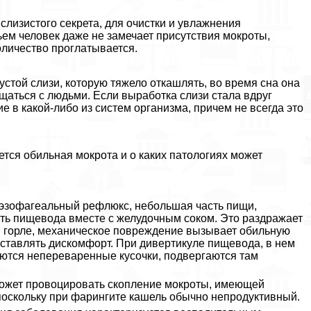
лизистого секрета, для очистки и увлажнения
ьем человек даже не замечает присутствия мокроты,
оличество проглатывается.
устой слизи, которую тяжело откашлять, во время сна она
щаться с людьми. Если выработка слизи стала вдруг
ие в какой-либо из систем организма, причем не всегда это
тся обильная мокрота и о каких патологиях может
к эзофагеальный рефлюкс, небольшая часть пищи,
сть пищевода вместе с желудочным соком. Это раздражает
 в горле, механическое повреждение вызывает обильную
оставлять дискомфорт. При дивертикуле пищевода, в нем
аются непереваренные кусочки, подвергаются там
может провоцировать скопление мокроты, имеющей
 поскольку при фарингите кашель обычно непродуктивный.