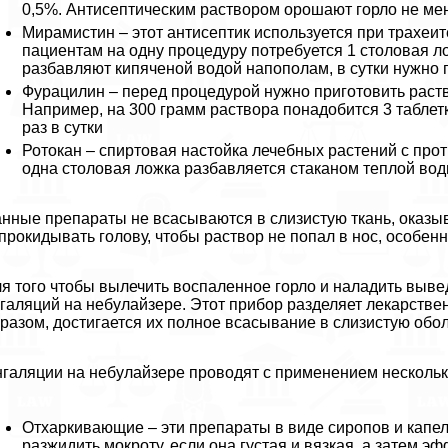
0,5%. Антисептическим раствором орошают горло не мене
Мирамистин – этот антисептик используется при трахеит
пациентам на одну процедуру потребуется 1 столовая л
разбавляют кипяченой водой напополам, в сутки нужно 
Фурацилин – перед процедурой нужно приготовить раств
Например, на 300 грамм раствора понадобится 3 таблетк
раз в сутки
Ротокан – спиртовая настойка лечебных растений с пр
одна столовая ложка разбавляется стаканом теплой воды,
нные препараты не всасываются в слизистую ткань, оказы
прокидывать голову, чтобы раствор не попал в нос, особен
я того чтобы вылечить воспаленное горло и наладить выв
галяций на небулайзере. Этот прибор разделяет лекарств
разом, достигается их полное всасывание в слизистую обо
галяции на небулайзере проводят с применением нескольк
Отхаркивающие – эти препараты в виде сиропов и капе
разжидить мокроту, если она густая и вязкая, а затем э