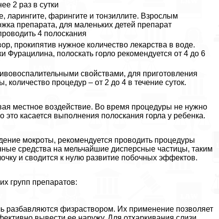
е 2 раз в сутки
е, ларингите, фарингите и тонзиллите. Взрослым
ожка препарата, для маленьких детей препарат
проводить 4 полоскания
ор, прокипятив нужное количество лекарства в воде.
и Фурацилина, полоскать горло рекомендуется от 4 до 6
отивовоспалительными свойствами, для приготовления
 количество процедур – от 2 до 4 в течение суток.
вая местное воздействие. Во время процедуры не нужно
но это касается выполнения полоскания горла у ребенка.
едение мокроты, рекомендуется проводить процедуры
енные средства на мельчайшие дисперсные частицы, таким
лочку и сводится к нулю развитие побочных эффектов.
их групп препаратов:
ль разбавляются физраствором. Их применение позволяет
ффективно вывести ее наружу. Для отхаркивания слизи