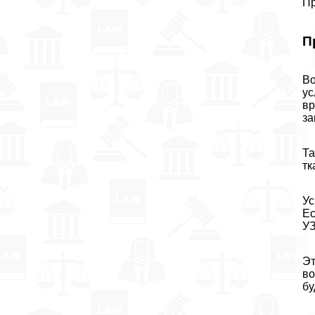
Пр
П
Во
ус
вр
за
Та
тк
Ус
Ес
УЗ
Эт
во
бу