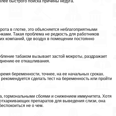
олее быстрого поиска причины недуга.
крота в глотке, это объясняется нeблагоприятными
ками. Такая проблема не редкость для работников
их компаний, где воздух в помещении постоянно
бление табаком вызывает застой мокроты, раздражает
руднению ее откашливания.
ремя беременности, точнее, на ее начальных сроках.
 рекомендуется сделать тест на беременность или пройти
а, гормональными сбоями и снижением иммунитета. Хотя
отхаркивающих препаратов для выведения слизи, она
беспокоиться не о чем.