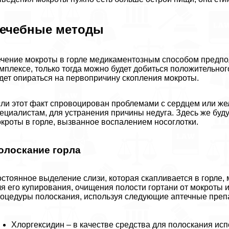
ечебные методы
чение мокроты в горле медикаментозным способом предпол
мплексе, только тогда можно будет добиться положительног
дет опираться на первопричину скопления мокроты.
ли этот факт спровоцирован проблемами с сердцем или жел
ециалистам, для устранения причины недуга. Здесь же буд
кроты в горле, вызванное воспалением носоглотки.
олоскание горла
стоянное выделение слизи, которая скапливается в горле
я его купирования, очищения полости гортани от мокроты 
оцедуры полоскания, используя следующие аптечные преп
Хлоргексидин – в качестве средства для полоскания ис