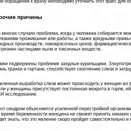
и обращении к врачу необходимо уточнить этот факт, для б
рочие причины
 многих случаях проблема, когда у человека собирается мо
ловиями проживания или работы, а также вредными привыч
едных производств, лакокрасочных цехов, фармацевтическ
грязнен частицами пыли и токсичных веществ.
кже подвержены проблеме заядлые курильщики. Злоупотрe
ань трахеи и гортани, способствует скоплению слизи и зат
иленная выработка слизи может происходить у женщин во в
ли у женщины присутствует постоянная мокрота в горле, ей
И исследование.
от синдром объясняется усиленной перестройкой организм
 время беременности женщина не сможет принять никаких 
дет знать, что это явление скоро пройдет самостоятельно и 