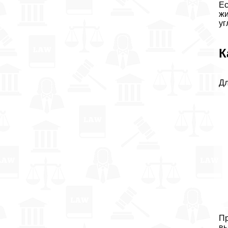
Ес
жи
уг
К
Дл
Пр
вы