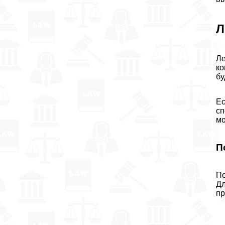
Л
Ле
ко
бу
Ес
сп
мо
П
По
Дл
пр