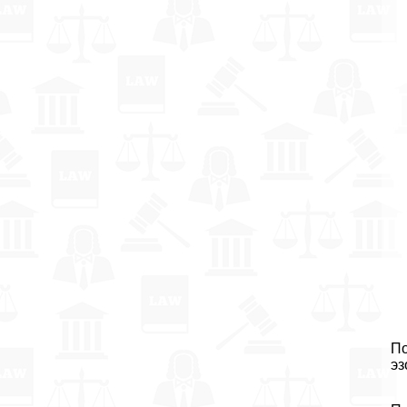
По
эз