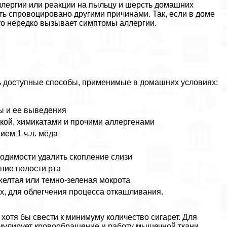
лергии или реакции на пыльцу и шерсть домашних
ь спровоцировано другими причинами. Так, если в доме
то нередко вызывает симптомы аллергии.
ть доступные способы, применимые в домашних условиях:
ы и ее выведения
кой, химикатами и прочими аллергенами
ием 1 ч.л. мёда
ходимости удалить скопление слизи
ние полости рта
желтая или темно-зеленая мокрота
х, для облегчения процесса откашливания.
хотя бы свести к минимуму количество сигарет. Для
мулирует кровообращение и работу мышечной ткани.