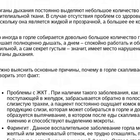
ганы дыхания постоянно выделяют небольшое количество с
ителиальной ткани. В случае отсутствия проблем со здоров
скольку она является жидкой и прозрачной, а большее ее к
 иногда в горле собирается довольно большое количество г
шает полноценно дышать, а днем – спокойно работать и об
ильной, а сам секрет густым – значит, имеет место нарушен
ганы дыхания.
жно выяснить основные причины, почему в горле скапливае
ворить этот факт:
Проблемы с ЖКТ . При наличии такого заболевания, ка
поступающей в желудок, забрасывается обратно в поло
слизистую трахеи, а пациент постоянно ощущает комок
продукцию слизи, которая может собираться в горле и д
образуется выпячивание, в котором после еды скаплив
гниению и способствуют выделению мокроты.
Фарингит . Данное воспалительное заболевание горла 
желтый или зеленоватый оттенок, ее трудно откашлять,