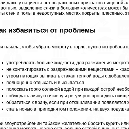
ли даже у пациента нет выраженных признаков пищевой ал
вотных, выделение слизи в больших количествах может быт
лы стен и полы в недоступных местах покрыты плесенью, э
ак избавиться от проблемы
я начала, чтобы убрать мокроту в горле, нужно испробова
употрeбллять больше жидкости, для разжижения мокрот
не контактировать с раздражающими веществами – крас
утром натощак выпивать стакан теплой воды с добавлен
полноценно отдыхать и высыпаться
полоскать горло соленой водой при каждой острой необ
соблюдать личную гигиену и регулярно проводить очище
обратиться к врачу, если при откашливании появляется 
спать ночью в приподнятом положении, на двух подушка
и злоупотрeблении табаком желательно бросить курить или 
ведения мокроты нужно есть больше острой пищи, она сти