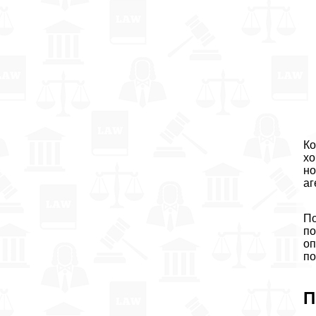
Ко
хо
но
аг
По
по
оп
по
П