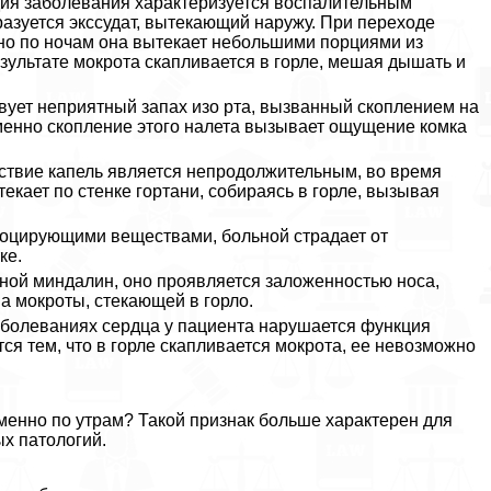
дия заболевания хаpaктеризуется воспалительным
разуется экссудат, вытекающий наружу. При переходе
 но по ночам она вытекает небольшими порциями из
результате мокрота скапливается в горле, мешая дышать и
твует неприятный запах изо рта, вызванный скоплением на
Именно скопление этого налета вызывает ощущение комка
ействие капель является непродолжительным, во время
екает по стенке гортани, собираясь в горле, вызывая
овоцирующими веществами, больной страдает от
ке.
бной миндалин, оно проявляется заложенностью носа,
а мокроты, стекающей в горло.
аболеваниях сердца у пациента нарушается функция
ся тем, что в горле скапливается мокрота, ее невозможно
менно по утрам? Такой признак больше хаpaктерен для
х патологий.