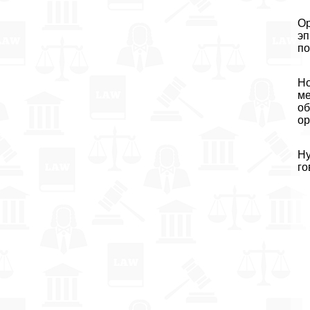
Ор
эп
по
Но
ме
об
ор
Ну
го