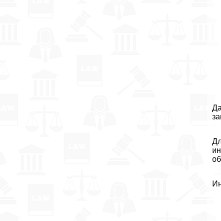
Да
за
Дл
ин
об
Ин