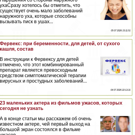
ухаСразу хотелось бы отметить, что
существует очень мало заболеваний
наружного уха, которые способны
вызывать писк в ушах...
05 07 2026 15:11:51
Фервекс: при беременности, для детей, от сухого
кашля, состав
В инструкции к Фервексу для детей
отмечено, что этот комбинированный
препарат является превосходным
средством симптоматической терапии
вирусных и простудных заболеваний...
04 07 2026 22:13:31
23 маленьких актера из фильмов ужасов, которых
сегодня не узнать
А в конце статьи мы расскажем об очень
известном актере, чей первый выход на
большой экран состоялся в фильме
ужасов...