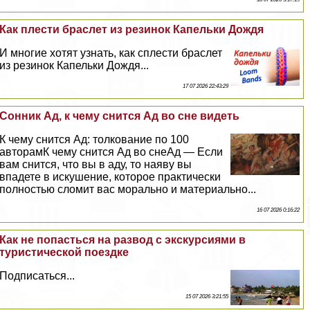
Как плести браслет из резинок Капельки Дождя
И многие хотят узнать, как сплести браслет
из резинок Капельки Дождя...
17 07 2026 22:43:29
Сонник Ад, к чему снится Ад во сне видеть
К чему снится Ад: толкование по 100
авторамК чему снится Ад во снеАд — Если
вам снится, что вы в аду, то наяву вы
впадете в искушение, которое пpaктически
полностью сломит вас мopaльно и материально...
16 07 2026 0:16:22
Как не попасться на развод с экскурсиями в
туристической поездке
Подписаться...
15 07 2026 3:21:55