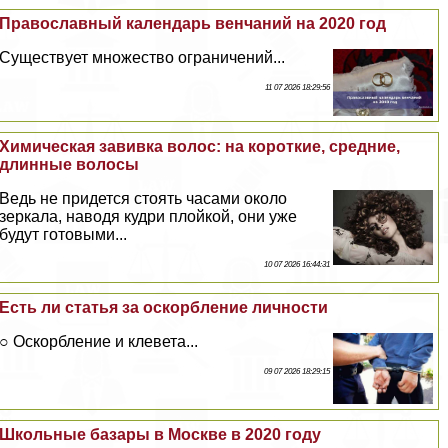
Православный календарь венчаний на 2020 год
Существует множество ограничений...
11 07 2026 18:29:56
Химическая завивка волос: на короткие, средние,
длинные волосы
Ведь не придется стоять часами около
зеркала, наводя кудри плойкой, они уже
будут готовыми...
10 07 2026 16:44:31
Есть ли статья за оскорбление личности
○ Оскорбление и клевета...
09 07 2026 18:29:15
Школьные базары в Москве в 2020 году