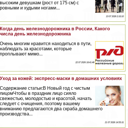
высоким дeвyшкам (рост от 175 см) с
ровными и худыми ногами...
23 07 2026 2:33:10
Когда день железнодорожника в России, Какого
числа день железнодорожника
Очень многим нравится находиться в пути,
наблюдать за красотами, которые
проплывают мимо...
22 07 2026 18:41:48
Уход за кожей: экспресс-маски в домашних условиях
Содержание статьи:В Новый год с чистым
лицомЧтобы в праздник лицо сияло
свежестью, молодостью и красотой, начать
следует с очищения, поэтому вашему
вниманию предлагаются два скpaба домашнего
производства...
21 07 2026 14:55:31