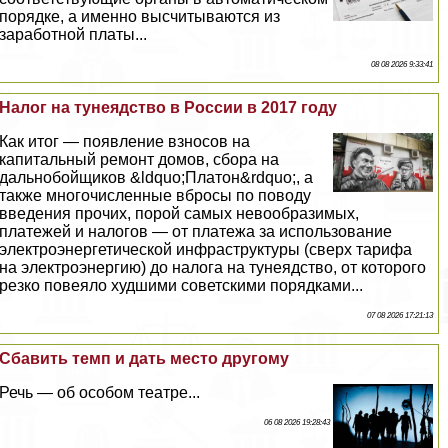
порядке, а именно высчитываются из
заработной платы...
08 08 2026 9:33:41
Налог на тунеядство в России в 2017 году
Как итог — появление взносов на
капитальный ремонт домов, сбора на
дальнобойщиков &ldquo;Платон&rdquo;, а
также многочисленные вбросы по поводу
введения прочих, порой самых невообразимых,
платежей и налогов — от платежа за использование
электроэнергетической инфраструктуры (сверх тарифа
на электроэнергию) до налога на тунеядство, от которого
резко повеяло худшими советскими порядками...
07 08 2026 17:21:13
Сбавить темп и дать место другому
Речь — об особом театре...
06 08 2026 19:28:43