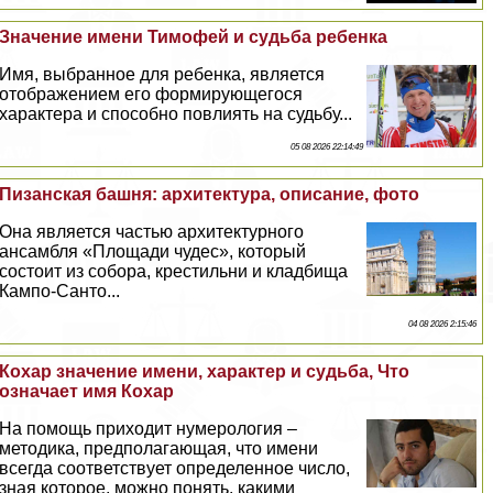
Значение имени Тимофей и судьба ребенка
Имя, выбранное для ребенка, является
отображением его формирующегося
хаpaктера и способно повлиять на судьбу...
05 08 2026 22:14:49
Пизанская башня: архитектура, описание, фото
Она является частью архитектурного
ансамбля «Площади чудес», который
состоит из собора, крестильни и кладбища
Кампо-Санто...
04 08 2026 2:15:46
Кохар значение имени, хаpaктер и судьба, Что
означает имя Кохар
На помощь приходит нумерология –
методика, предполагающая, что имени
всегда соответствует определенное число,
зная которое, можно понять, какими