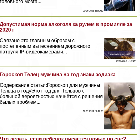
головного мозга...
30 06 2026 11:22:10
Допустимая норма алкоголя за рулем в промилле за
2020 г
Связано это главным образом с
постепенным вытеснением дорожного
патруля IP-видеокамерами...
29 06 2026 3:30:48
Гороскоп Телец мужчина на год знаки зодиака
Содержание статьи:Гороскоп для мужчины
Тельца в годуЭтот год для Тельцов с
большой вероятностью начнётся с решения
былых проблем...
28 06 2026 13:33:56
Что делать, если ребенок писается ночью во сне?