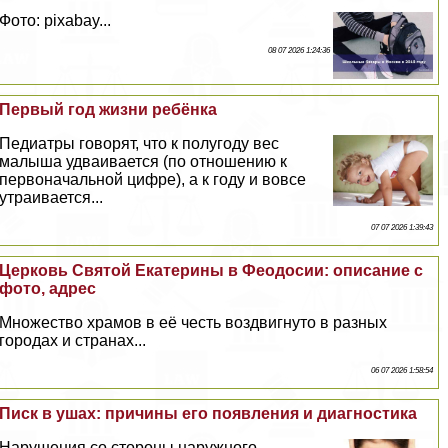
Фото: pixabay...
08 07 2026 1:24:36
Первый год жизни ребёнка
Педиатры говорят, что к полугоду вес
малыша удваивается (по отношению к
первоначальной цифре), а к году и вовсе
утраивается...
07 07 2026 1:39:43
Церковь Святой Екатерины в Феодосии: описание с
фото, адрес
Множество храмов в её честь воздвигнуто в разных
городах и странах...
06 07 2026 1:58:54
Писк в ушах: причины его появления и диагностика
Нарушения со стороны наружного