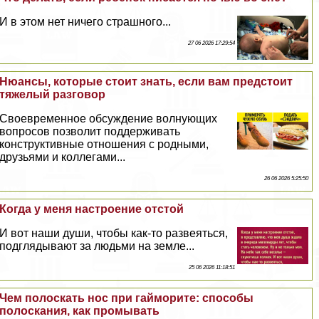
И в этом нет ничего страшного...
27 06 2026 17:29:54
Нюансы, которые стоит знать, если вам предстоит
тяжелый разговор
Своевременное обсуждение волнующих
вопросов позволит поддерживать
конструктивные отношения с родными,
друзьями и коллегами...
26 06 2026 5:25:50
Когда у меня настроение отстой
И вот наши души, чтобы как-то развеяться,
подглядывают за людьми на земле...
25 06 2026 11:18:51
Чем полоскать нос при гайморите: способы
полоскания, как промывать