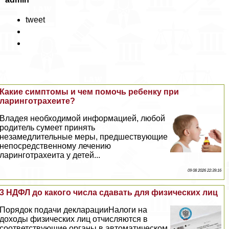
tweet
Какие симптомы и чем помочь ребенку при
ларинготрахеите?
Владея необходимой информацией, любой
родитель сумеет принять
незамедлительные меры, предшествующие
непосредственному лечению
ларинготрахеита у детей...
09 08 2026 22:39:16
3 НДФЛ до какого числа сдавать для физических лиц
Порядок подачи декларацииНалоги на
доходы физических лиц отчисляются в
соответствующие органы в автоматическом