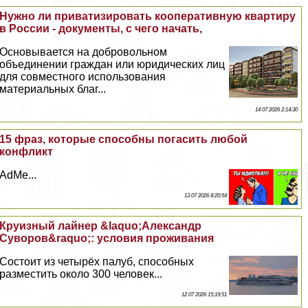
Нужно ли приватизировать кооперативную квартиру
в России - документы, с чего начать,
Основывается на добровольном
объединении граждан или юридических лиц
для совместного использования
материальных благ...
14 07 2026 2:14:30
15 фраз, которые способны погасить любой
конфликт
AdMe...
13 07 2026 8:20:54
Круизный лайнер &laquo;Александр
Суворов&raquo;: условия проживания
Состоит из четырёх палуб, способных
разместить около 300 человек...
12 07 2026 15:19:51