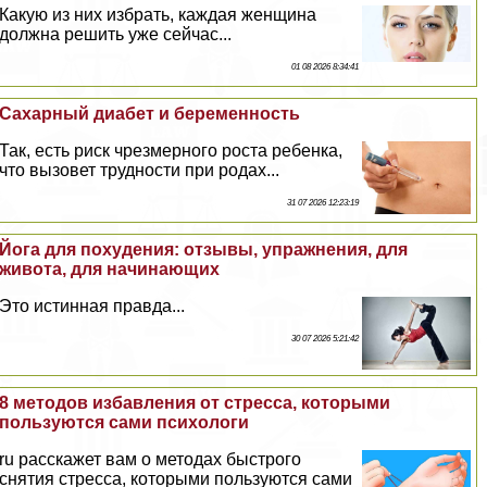
Какую из них избрать, каждая женщина
должна решить уже сейчас...
01 08 2026 8:34:41
Сахарный диабет и беременность
Так, есть риск чрезмерного роста ребенка,
что вызовет трудности при родах...
31 07 2026 12:23:19
Йога для похудения: отзывы, упражнения, для
живота, для начинающих
Это истинная правда...
30 07 2026 5:21:42
8 методов избавления от стресса, которыми
пользуются сами психологи
ru расскажет вам о методах быстрого
снятия стресса, которыми пользуются сами