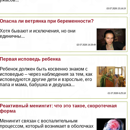
03 07 2026 15:14:19
Опасна ли ветрянка при беременности?
Хотя бывают и исключения, но они
единичны...
02 07 2026 14:39:49
Первая исповедь ребенка
Ребенок должен быть косвенно знаком с
исповедью – через наблюдения за тем, как
исповедуются другие дети и взрослые, его
папа и мама, бабушка и дедушка...
01 07 2026 6:25:18
Реактивный менингит: что это такое, скоротечная
форма
Менингит связан с воспалительным
процессом, который возникает в оболочках