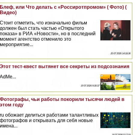
Блеф, или Что делать с «Россиротпромом» ( Фото) (
Видео)
Стоит отметить, что изначально фильм
должен был стать частью «Открытого
показа» в РИА «Новости», но в последний
момент агентство отменило это
мероприятие...
20 07 2026 14:18:36
Этот тест-квест вытянет все секреты из подсознания
AdMe...
19 07 2026 9:30:37
Фотографы, чьи работы покорили тысячи людей в
этом году
ru обожает делиться работами талантливых
фотографов и открывать для себя новые
имена...
18 07 2026 5:17:19