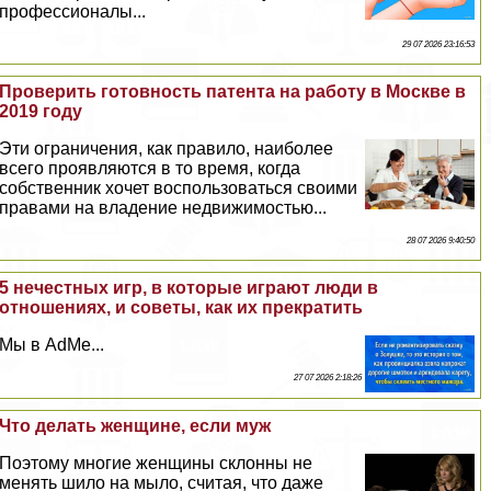
профессионалы...
29 07 2026 23:16:53
Проверить готовность патента на работу в Москве в
2019 году
Эти ограничения, как правило, наиболее
всего проявляются в то время, когда
собственник хочет воспользоваться своими
правами на владение недвижимостью...
28 07 2026 9:40:50
5 нечестных игр, в которые играют люди в
отношениях, и советы, как их прекратить
Мы в AdMe...
27 07 2026 2:18:26
Что делать женщине, если муж
Поэтому многие женщины склонны не
менять шило на мыло, считая, что даже