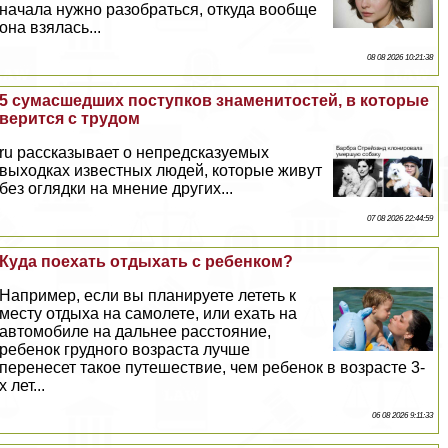
начала нужно разобраться, откуда вообще
она взялась...
08 08 2026 10:21:38
5 cyмacшедших поступков знаменитостей, в которые
верится с трудом
ru рассказывает о непредсказуемых
выходках известных людей, которые живут
без оглядки на мнение других...
07 08 2026 22:44:59
Куда поехать отдыхать с ребенком?
Например, если вы планируете лететь к
месту отдыха на самолете, или ехать на
автомобиле на дальнее расстояние,
ребенок грудного возраста лучше
перенесет такое путешествие, чем ребенок в возрасте 3-
х лет...
06 08 2026 9:11:33