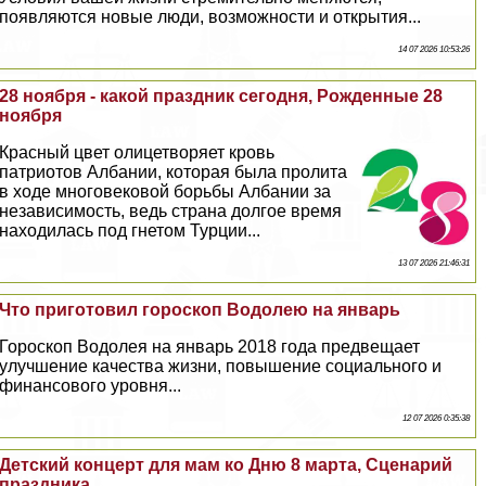
появляются новые люди, возможности и открытия...
14 07 2026 10:53:26
28 ноября - какой праздник сегодня, Рожденные 28
ноября
Красный цвет олицетворяет кровь
патриотов Албании, которая была пролита
в ходе многовековой борьбы Албании за
независимость, ведь страна долгое время
находилась под гнетом Турции...
13 07 2026 21:46:31
Что приготовил гороскоп Водолею на январь
Гороскоп Водолея на январь 2018 года предвещает
улучшение качества жизни, повышение социального и
финансового уровня...
12 07 2026 0:35:38
Детский концерт для мам ко Дню 8 марта, Сценарий
праздника