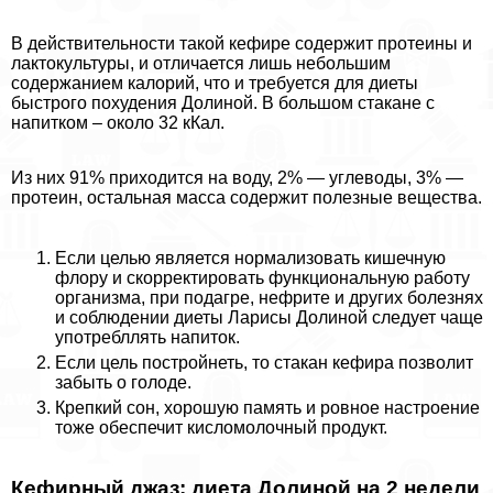
В действительности такой кефире содержит протеины и
лактокультуры, и отличается лишь небольшим
содержанием калорий, что и требуется для диеты
быстрого похудения Долиной. В большом стакане с
напитком – около 32 кКал.
Из них 91% приходится на воду, 2% — углеводы, 3% —
протеин, остальная масса содержит полезные вещества.
Если целью является нормализовать кишечную
флору и скорректировать функциональную работу
организма, при подагре, нефрите и других болезнях
и соблюдении диеты Ларисы Долиной следует чаще
употрeбллять напиток.
Если цель постройнеть, то стакан кефира позволит
забыть о голоде.
Крепкий сон, хорошую память и ровное настроение
тоже обеспечит кисломолочный продукт.
Кефирный джаз: диета Долиной на 2 недели