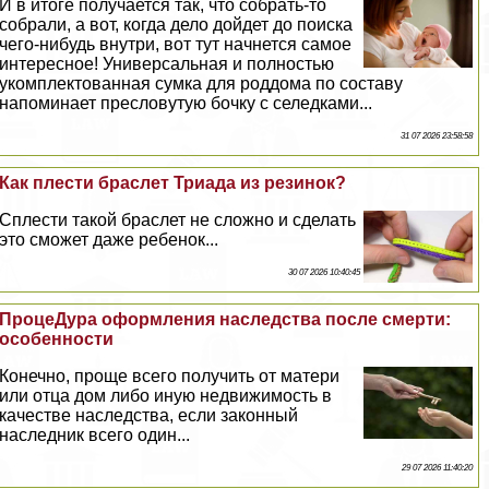
И в итоге получается так, что собрать-то
собрали, а вот, когда дело дойдет до поиска
чего-нибудь внутри, вот тут начнется самое
интересное! Универсальная и полностью
укомплектованная сумка для роддома по составу
напоминает пресловутую бочку с селедками...
31 07 2026 23:58:58
Как плести браслет Триада из резинок?
Сплести такой браслет не сложно и сделать
это сможет даже ребенок...
30 07 2026 10:40:45
ПроцеДypa оформления наследства после cмepти:
особенности
Конечно, проще всего получить от матери
или отца дом либо иную недвижимость в
качестве наследства, если законный
наследник всего один...
29 07 2026 11:40:20