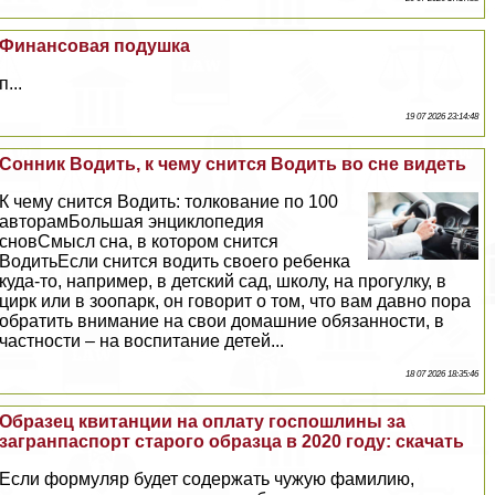
Финансовая подушка
п...
19 07 2026 23:14:48
Сонник Водить, к чему снится Водить во сне видеть
К чему снится Водить: толкование по 100
авторамБольшая энциклопедия
сновСмысл сна, в котором снится
ВодитьЕсли снится водить своего ребенка
куда-то, например, в детский сад, школу, на прогулку, в
цирк или в зоопарк, он говорит о том, что вам давно пора
обратить внимание на свои домашние обязанности, в
частности – на воспитание детей...
18 07 2026 18:35:46
Образец квитанции на оплату госпошлины за
загранпаспорт старого образца в 2020 году: скачать
Если формуляр будет содержать чужую фамилию,