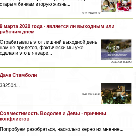
старым банкам вторую жизнь...
27 06 2026 0:11:27
9 марта 2020 года - является ли выходным или
рабочим днем
Отpaбатывать этот лишний выходной день
нам не придется, фактически мы уже
сделали это в январе...
26 06 2026 16:23:54
Дача Стамболи
382504...
25 06 2026 1:36:22
Совместимость Водолея и Девы - причины
конфликтов
Попробуем разобраться, насколько верно их мнение...