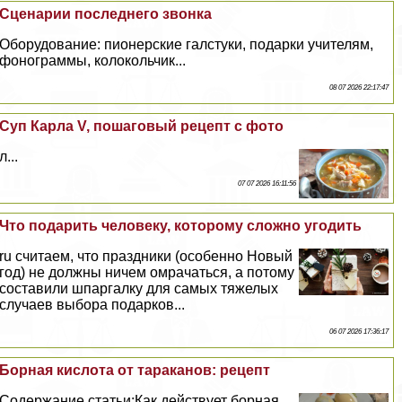
Сценарии последнего звонка
Оборудование: пионерские галстуки, подарки учителям,
фонограммы, колокольчик...
08 07 2026 22:17:47
Суп Карла V, пошаговый рецепт с фото
л...
07 07 2026 16:11:56
Что подарить человеку, которому сложно угодить
ru считаем, что праздники (особенно Новый
год) не должны ничем омрачаться, а потому
составили шпаргалку для самых тяжелых
случаев выбора подарков...
06 07 2026 17:36:17
Борная кислота от таpaканов: рецепт
Содержание статьи:Как действует борная