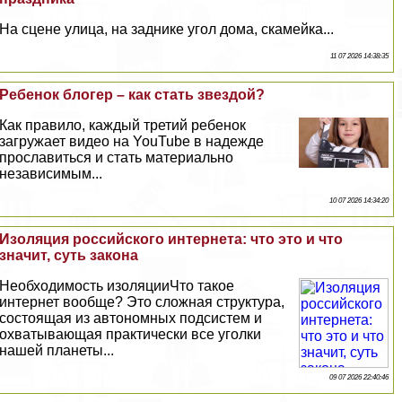
На сцене улица, на заднике угол дома, скамейка...
11 07 2026 14:38:35
Ребенок блогер – как стать звездой?
Как правило, каждый третий ребенок
загружает видео на YouTube в надежде
прославиться и стать материально
независимым...
10 07 2026 14:34:20
Изоляция российского интернета: что это и что
значит, суть закона
Необходимость изоляцииЧто такое
интернет вообще? Это сложная структура,
состоящая из автономных подсистем и
охватывающая пpaктически все уголки
нашей планеты...
09 07 2026 22:40:46