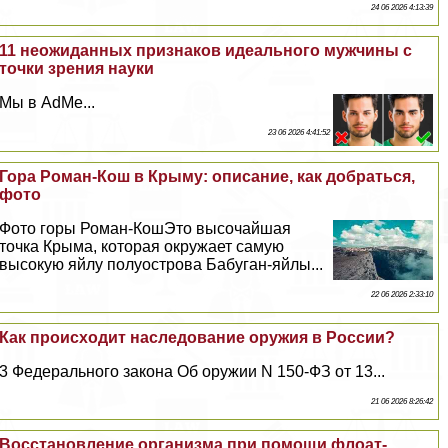
24 06 2026 4:13:39
11 неожиданных признаков идеального мужчины с
точки зрения науки
Мы в AdMe...
23 06 2026 4:41:52
Гора Роман-Кош в Крыму: описание, как добраться,
фото
Фото горы Роман-КошЭто высочайшая
точка Крыма, которая окружает самую
высокую яйлу полуострова Бабуган-яйлы...
22 06 2026 2:33:10
Как происходит наследование оружия в России?
3 Федерального закона Об оружии N 150-ФЗ от 13...
21 06 2026 8:26:42
Восстановление организма при помощи флоат-