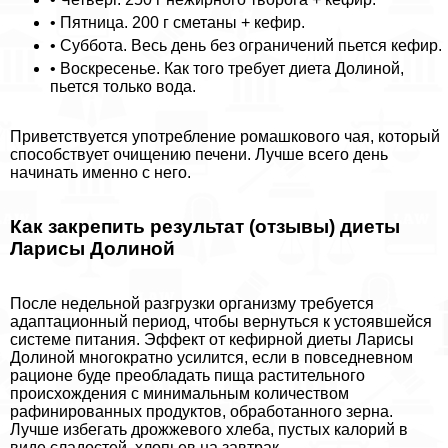
• Пятница. 200 г сметаны + кефир.
• Суббота. Весь день без ограничений пьется кефир.
• Воскресенье. Как того требует диета Долиной,
пьется только вода.
Приветствуется употрeбление ромашкового чая, который
способствует очищению печени. Лучше всего день
начинать именно с него.
Как закрепить результат (отзывы) диеты
Ларисы Долиной
После недельной разгрузки организму требуется
адаптационный период, чтобы вернуться к устоявшейся
системе питания. Эффект от кефирной диеты Ларисы
Долиной многократно усилится, если в повседневном
рационе буде преобладать пища растительного
происхождения с минимальным количеством
рафинированных продуктов, обработанного зерна.
Лучше избегать дрожжевого хлеба, пустых калорий в
виде сладостей, хлопьев на завтpaк.