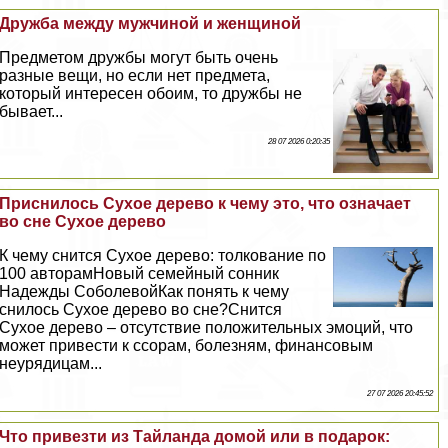
Дружба между мужчиной и женщиной
Предметом дружбы могут быть очень
разные вещи, но если нет предмета,
который интересен обоим, то дружбы не
бывает...
28 07 2026 0:20:35
Приснилось Сухое дерево к чему это, что означает
во сне Сухое дерево
К чему снится Сухое дерево: толкование по
100 авторамНовый семейный сонник
Надежды СоболевойКак понять к чему
снилось Сухое дерево во сне?Снится
Сухое дерево – отсутствие положительных эмоций, что
может привести к ссорам, болезням, финансовым
неурядицам...
27 07 2026 20:45:52
Что привезти из Тайланда домой или в подарок: