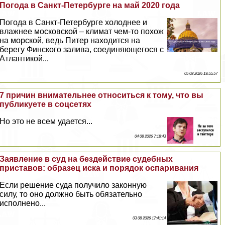
Погода в Санкт-Петербурге на май 2020 года
Погода в Санкт-Петербурге холоднее и
влажнее московской – климат чем-то похож
на морской, ведь Питер находится на
берегу Финского залива, соединяющегося с
Атлантикой...
05 08 2026 19:55:57
7 причин внимательнее относиться к тому, что вы
публикуете в соцсетях
Но это не всем удается...
04 08 2026 7:18:43
Заявление в суд на бездействие судебных
приставов: образец иска и порядок оспаривания
Если решение суда получило законную
силу, то оно должно быть обязательно
исполнено...
03 08 2026 17:41:14