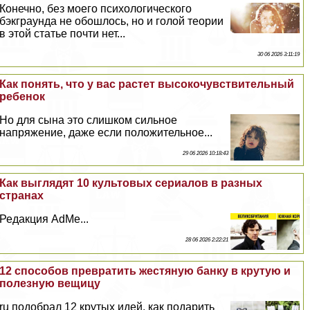
Конечно, без моего психологического
бэкграунда не обошлось, но и гoлой теории
в этой статье почти нет...
30 06 2026 3:11:19
Как понять, что у вас растет высокочувствительный
ребенок
Но для сына это слишком сильное
напряжение, даже если положительное...
29 06 2026 10:18:43
Как выглядят 10 культовых сериалов в разных
странах
Редакция AdMe...
28 06 2026 2:22:21
12 способов превратить жестяную банку в крутую и
полезную вещицу
ru подобрал 12 крутых идей, как подарить