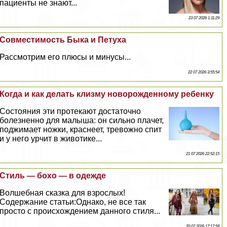
пациенты не знают...
23 07 2026 1:11:29
Совместимость Быка и Пeтyxа
Рассмотрим его плюсы и минусы...
22 07 2026 3:55:54
Когда и как делать клизму новорожденному ребенку
Состояния эти протекают достаточно
болезненно для малыша: он сильно плачет,
поджимает ножки, краснеет, тревожно спит
и у него урчит в животике...
21 07 2026 22:52:15
Стиль — бохо — в одежде
Волшебная сказка для взрослых!
Содержание статьи:Однако, не все так
просто с происхождением данного стиля...
20 07 2026 17:17:58