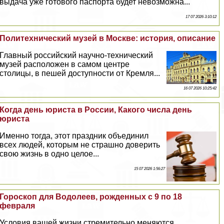
выдача уже готового паспорта будет невозможна...
17 07 2026 3:10:12
Политехнический музей в Москве: история, описание
Главный российский научно-технический
музей расположен в самом центре
столицы, в пешей доступности от Кремля...
16 07 2026 10:25:42
Когда день юриста в России, Какого числа день
юриста
Именно тогда, этот праздник объединил
всех людей, которым не страшно доверить
свою жизнь в одно целое...
15 07 2026 1:56:27
Гороскоп для Водолеев, рожденных с 9 по 18
февраля
Условия вашей жизни стремительно меняются,