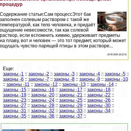
процедур
Содержание статьи:Сам процессЭтот бак
заполнен солевым раствором с такой же
температурой, как тело человека, и придаёт
ощущение невесомости, так как солевой
раствор, если вспомнить химию, удерживает предметы
на плаву, вот и человек — это тот предмет, который может
ощущать чувство парящей птицы в этом растворе...
20 06 2026 18:31:51
Еще:
законы -1
::
законы -2
::
законы -3
::
законы -4
::
законы -5
::
законы -6
::
законы -7
::
законы -8
::
законы -9
::
законы -10
::
законы -11
::
законы -12
::
законы -13
::
законы -14
::
законы -15
::
законы -16
::
законы -17
::
законы -18
::
законы -19
::
законы -20
::
законы -21
::
законы -22
::
законы -23
::
законы -24
::
законы -25
::
законы -26
::
законы -27
::
законы -28
::
законы -29
::
законы -30
::
законы -31
::
законы -32
::
законы -33
::
законы -34
::
законы -35
::
законы -36
::
законы -37
::