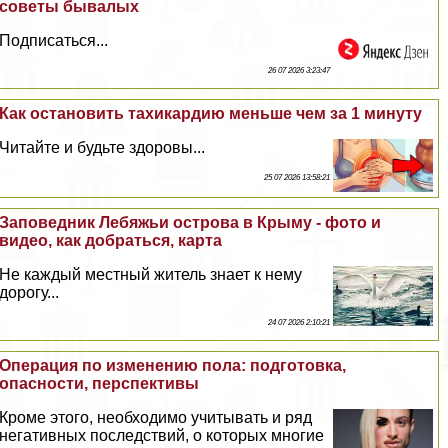
советы бывалых
Подписаться...
26 07 2026 3:23:47
Как остановить тахикардию меньше чем за 1 минуту
Читайте и будьте здоровы...
25 07 2026 13:58:21
Заповедник Лебяжьи острова в Крыму - фото и
видео, как добраться, карта
Не каждый местный житель знает к нему
дорогу...
24 07 2026 2:10:21
Операция по изменению пола: подготовка,
опасности, перспективы
Кроме этого, необходимо учитывать и ряд
негативных последствий, о которых многие