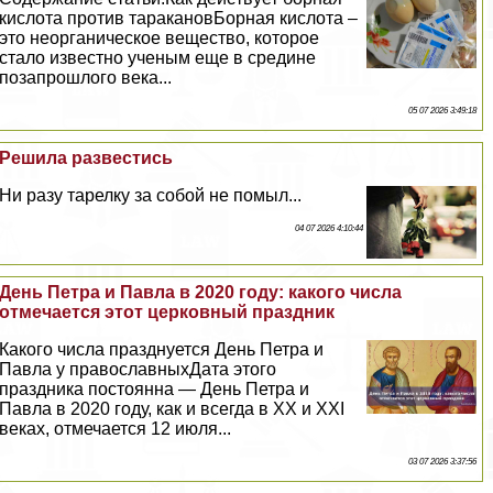
кислота против таpaкановБорная кислота –
это неорганическое вещество, которое
стало известно ученым еще в средине
позапрошлого века...
05 07 2026 3:49:18
Решила развестись
Ни разу тарелку за собой не помыл...
04 07 2026 4:10:44
День Петра и Павла в 2020 году: какого числа
отмечается этот церковный праздник
Какого числа празднуется День Петра и
Павла у православныхДата этого
праздника постоянна — День Петра и
Павла в 2020 году, как и всегда в XX и XXI
веках, отмечается 12 июля...
03 07 2026 3:37:56