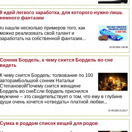
9 идей легкого заработка, для которого нужно лишь
немного фантазии
ru нашли несколько примеров того, как
можно реализовать свой талант и
заработать на собственной фантазии...
02 08 2026 1:40:38
Сонник Бордель, к чему снится Бордель во сне
видеть
К чему снится Бордель: толкование по 100
авторамБольшой сонник Натальи
СтепановойПочему снится женщине
Бордель во снеЕсли бордель приснился
мужчине – это свидетельствует о том, что ему в глубине
души очень хочется «отведать» платной любви...
01 08 2026 21:28:17
Сумка в роддом список вещей для родов