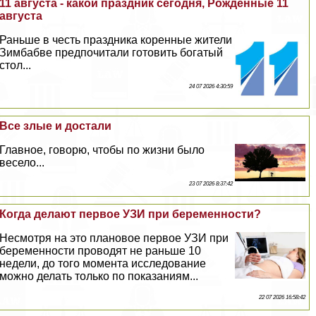
11 августа - какой праздник сегодня, Рожденные 11
августа
Раньше в честь праздника коренные жители
Зимбабве предпочитали готовить богатый
стол...
24 07 2026 4:30:59
Все злые и достали
Главное, говорю, чтобы по жизни было
весело...
23 07 2026 8:37:42
Когда делают первое УЗИ при беременности?
Несмотря на это плановое первое УЗИ при
беременности проводят не раньше 10
недели, до того момента исследование
можно делать только по показаниям...
22 07 2026 16:58:42