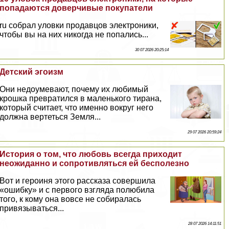
попадаются доверчивые покупатели
ru собрал уловки продавцов электроники,
чтобы вы на них никогда не попались...
30 07 2026 20:25:14
Детский эгоизм
Они недоумевают, почему их любимый
крошка превратился в маленького тирана,
который считает, что именно вокруг него
должна вертеться Земля...
29 07 2026 20:59:24
История о том, что любовь всегда приходит
неожиданно и сопротивляться ей бесполезно
Вот и героиня этого рассказа совершила
«ошибку» и с первого взгляда полюбила
того, к кому она вовсе не собиралась
привязываться...
28 07 2026 14:11:51