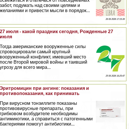
освежиться и отвлечься от повседневных
забот, подумать над своими целями и
желаниями и привести мысли в порядок...
26 06 2026 17:15:39
27 июля - какой праздник сегодня, Рожденные 27
июля
Тогда американские вооруженные силы
спровоцировали самый крупный
вооруженный конфликт, имевший место
после Второй мировой войны и таивший
угрозу для всего мира...
25 06 2026 16:25:47
Эритромицин при ангине: показания и
противопоказания, как принимать
При вирусном тонзиллите показаны
противовирусные препараты, при
грибковом возбудителе необходимы
антимикотики, а справиться с патогенными
бактериями помогут антибиотики...