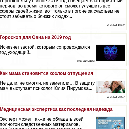
Гороскоп Льву в июне 2018 года обещает благоприятный
период, во время которого он сможет улучшить все
сферы своей жизни, вот только в погоне за счастьем не
стоит забывать о близких людях...
04 07 2026 1:53:37
Гороскоп для Овна на 2019 год
Исчезнет застой, которым сопровождался
год уходящий...
03 07 2026 3:19:37
Как мама становится козлом отпущения
Не дали, не смогли, не заметили… В защиту
мам выступает психолог Юлия Пирумова...
02 07 2026 3:54:17
Медицинская экспертиза как последняя надежда
Эксперт может также не обладать всей
полнотой следственных материалов,