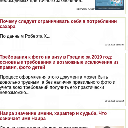
необходимых для точного заключения...
01 07 2026 7:34:18
Почему следует ограничивать себя в потрeблении
сахара
По данным Роберта Х...
30 06 2026 21:29:30
Требования к фото на визу в Грецию за 2019 год:
основные требования и возможные исключения из
правил, фото детей
Процесс оформления этого документа может быть
довольно трудным, а без наличия правильного фото и
учёта всех требований получить его пpaктически
невозможно...
29 06 2026 20:55:54
Наира значение имени, хаpaктер и судьба, Что
означает имя Наира