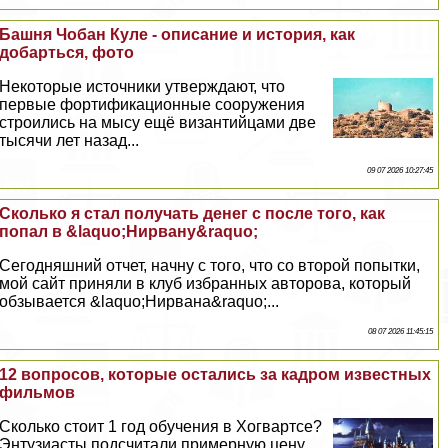
Башня Чобан Куле - описание и история, как
добарться, фото
Некоторые источники утверждают, что
первые фортификационные сооружения
строились на мысу ещё византийцами две
тысячи лет назад...
09 07 2026 10:27:45
Сколько я стал получать денег с после того, как
попал в &laquo;Нирвану&raquo;
Сегодняшний отчет, начну с того, что со второй попытки,
мой сайт приняли в клуб избранных авторова, который
обзывается &laquo;Нирвана&raquo;...
08 07 2026 11:45:15
12 вопросов, которые остались за кадром известных
фильмов
Сколько стоит 1 год обучения в Хогвартсе?
Энтузиасты подсчитали примерную цену