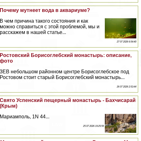
Почему мутнеет вода в аквариуме?
В чем причина такого состояния и как
можно справиться с этой проблемой, мы и
расскажем в нашей статье...
27 07 2026 6:54:40
Ростовский Борисоглебский монастырь: описание,
фото
3EВ небольшом районном центре Борисоглебское под
Ростовом стоит старый Борисоглебский монастырь...
26 07 2026 2:53:44
Свято Успенский пещерный монастырь - Бахчисарай
(Крым)
Мариамполь, 1N 44...
25 07 2026 19:25:59