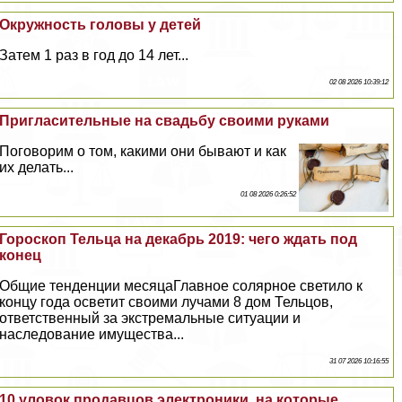
Окружность головы у детей
Затем 1 раз в год до 14 лет...
02 08 2026 10:39:12
Пригласительные на свадьбу своими руками
Поговорим о том, какими они бывают и как
их делать...
01 08 2026 0:26:52
Гороскоп Тельца на декабрь 2019: чего ждать под
конец
Общие тенденции месяцаГлавное солярное светило к
концу года осветит своими лучами 8 дом Тельцов,
ответственный за экстремальные ситуации и
наследование имущества...
31 07 2026 10:16:55
10 уловок продавцов электроники, на которые