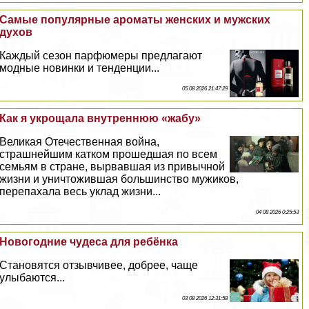
Самые популярные ароматы женских и мужских
духов
Каждый сезон парфюмеры предлагают
модные новинки и тенденции...
05 08 2026 21:47:29
Как я укрощала внутреннюю «жабу»
Великая Отечественная война,
страшнейшим катком прошедшая по всем
семьям в стране, вырвавшая из привычной
жизни и уничтожившая большинство мужиков,
перепахала весь уклад жизни...
04 08 2026 0:25:53
Новогодние чудеса для ребёнка
Становятся отзывчивее, добрее, чаще
улыбаются...
03 08 2026 12:31:58