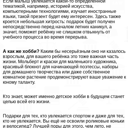
Если малыш увлекается какой-то определённой
тематикой, например, историей искусства,
компьютерными технологиями, изучает иностранные
языки, такой презент будет ему интересен. Здесь также
кроется небольшая хитрость: подарок будет получен
непосредственно перед началом летних каникул, а
значит, поможет ребёнку не слишком отвыкнуть от
учебного процесса во время перерыва.
А как же хобби?
Каким бы несерьёзным оно ни казалось
взрослым, для вашего ребёнка это тоже важная часть
жизни. Мольберт и краски для маленького художника,
красивый блокнот для начинающей поэтессы, наборы
для домашнего творчества или даже собственное
комнатное растение продемонстрируют ваше уважение к
юному таланту.
Кто знает, может именно детское хобби в будущем станет
целью всей его жизни.
Подарки для тех, кто увлекается спортом и даже для тех,
кто не увлекается. Вы ещё не освоили роликовые коньки
и велосипед? Лучшей поры для этого, чем лето, не