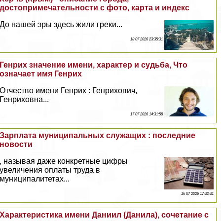
достопримечательности с фото, карта и индекс
До нашей эры здесь жили греки...
18 07 2026 23:35:31
Генрих значение имени, хаpaктер и судьба, Что
означает имя Генрих
Отчество имени Генрих : Генрихович,
Генриховна...
17 07 2026 14:31:58
Зарплата муниципальных служащих : последние
новости
, называя даже конкретные цифры
увеличения оплаты труда в
муниципалитетах...
16 07 2026 17:32:31
Хаpaктеристика имени Даниил (Данила), сочетание с