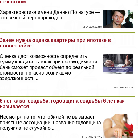
отчеством
Хаpaктеристика имени ДаниилПо натуре —
это вечный первопроходец...
15 07 2026 3:13:50
Зачем нужна оценка квартиры при ипотеке в
новостройке
Оценка даст возможность определить
сумму кредита, так как при необходимости
банк сможет продаст объект по реальной
стоимости, погасив возникшую
задолженность...
14 07 2026 20:52:28
6 лет какая свадьба, годовщина свадьбы 6 лет как
называется
Несмотря на то, что юбилей не вызывает
приятные ассоциации, название годовщина
получила не случайно...
13 07 2026 13:11:55