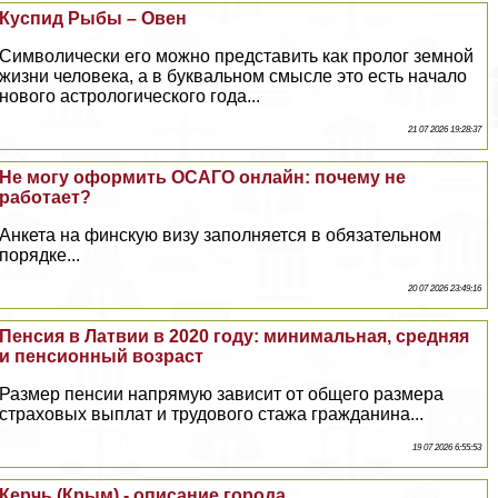
Куспид Рыбы – Овен
Символически его можно представить как пролог земной
жизни человека, а в буквальном смысле это есть начало
нового астрологического года...
21 07 2026 19:28:37
Не могу оформить ОСАГО онлайн: почему не
работает?
Анкета на финскую визу заполняется в обязательном
порядке...
20 07 2026 23:49:16
Пенсия в Латвии в 2020 году: минимальная, средняя
и пенсионный возраст
Размер пенсии напрямую зависит от общего размера
страховых выплат и трудового стажа гражданина...
19 07 2026 6:55:53
Керчь (Крым) - описание города,