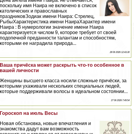
День ангела имени Наира: не отмечается,
поскольку имя Наира не включено в список
католических и православных
праздниковЗодиак имени Наира: Стрелец,
РыбыХаpaктеристика имени НаираХаpaктер имени
Наира : В нумерологии значение имени Наира
хаpaктеризуется числом 9, которое требует от своей
подопечной преданности талантам и способностям,
которыми ее наградила природа...
28 06 2026 12:43:30
Ваша причёска может раскрыть что-то особенное в
вашей личности
Женщины высшего класса носили сложные причёски, за
которыми ухаживали нескольких специальных людей,
которые поддерживали волосы в идеальном состоянии...
27 06 2026 7:49:54
Гороскоп на июль Весы
Новая обстановка, новые впечатления и
знакомства дадут вам возможность