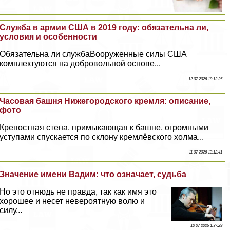
Cлужба в армии США в 2019 году: обязательна ли,
условия и особенности
Обязательна ли службаВооруженные силы США
комплектуются на добровольной основе...
12 07 2026 19:12:25
Часовая башня Нижегородского кремля: описание,
фото
Крепостная стена, примыкающая к башне, огромными
уступами спускается по склону кремлёвского холма...
11 07 2026 13:12:41
Значение имени Вадим: что означает, судьба
Но это отнюдь не правда, так как имя это
хорошее и несет невероятную волю и
силу...
10 07 2026 1:37:29