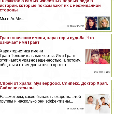
10 фактов о самых известных первых леди в
истории, которые показывают их с неожиданной
стороны
Мы в AdMe...
08 08 2026 10:37:23
Грант значение имени, хаpaктер и судьба, Что
означает имя Грант
Хаpaктеристика имени
ГрантПоложительные черты: Имя Грант
отличается уравновешенностью, а потому,
общаться с ним достаточно просто...
07 08 2026 11:54:36
Спрей от храпа: Mysleepgood, Слипекс, Доктор Храп,
Сайленс отзывы
Рассмотрим, какие бывают лекарства этой
группы и насколько они эффективны...
06 08 2026 10:49:17