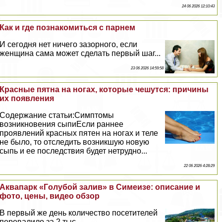
24 06 2026 12:10:43
Как и где познакомиться с парнем
И сегодня нет ничего зазорного, если
женщина сама может сделать первый шаг...
23 06 2026 14:59:58
Красные пятна на ногах, которые чешутся: причины
их появления
Содержание статьи:Симптомы
возникновения сыпиЕсли раннее
проявлений красных пятен на ногах и теле
не было, то отследить возникшую новую
сыпь и ее последствия будет нетрудно...
22 06 2026 4:28:29
Аквапарк «Гoлyбой залив» в Симеизе: описание и
фото, цены, видео обзор
В первый же день количество посетителей
перевалило за 2 тыс...