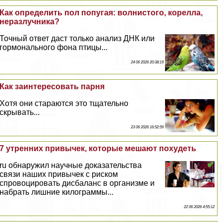
Как определить пол попугая: волнистого, корелла,
неразлучника?
Точный ответ даст только анализ ДНК или
гормонального фона птицы...
24 06 2026 20:38:19
Как заинтересовать парня
Хотя они стараются это тщательно
скрывать...
23 06 2026 16:52:59
7 утренних привычек, которые мешают похудеть
ru обнаружил научные доказательства
связи наших привычек с риском
спровоцировать дисбаланс в организме и
набрать лишние килограммы...
22 06 2026 4:55:12