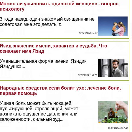
Можно ли усыновить одинокой женщине - вопрос
психологу
3 года назад, один знакомый священник не
советовал мне это делать, т...
03 07 2026 6:34:23
Язид значение имени, хаpaктер и судьба, Что
означает имя Язид
Уменьшительная форма имени: Язидик,
Язидушка...
02 07 2026 11:42:59
Народные средства если болит ухо: лечение боли,
первая помощь
Ушная боль может быть ноющей,
пульсирующей, стреляющей, может
возникать ощущение давления или
заложенности, сильный зуд...
01 07 2026 19:57:32