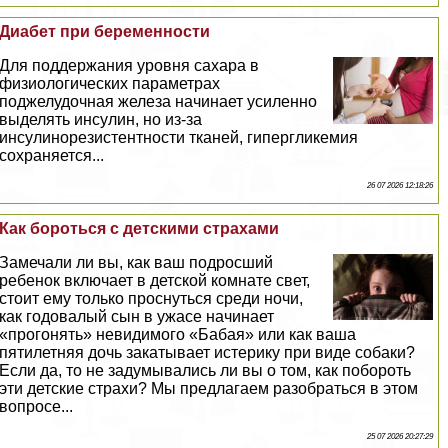
Диабет при беременности
Для поддержания уровня сахара в
физиологических параметрах
поджелудочная железа начинает усиленно
выделять инсулин, но из-за
инсулинорезистентности тканей, гипергликемия
сохраняется...
26 07 2026 12:18:26
Как бороться с детскими стpaxaми
Замечали ли вы, как ваш подросший
ребенок включает в детской комнате свет,
стоит ему только проснуться среди ночи,
как годовалый сын в ужасе начинает
«прогонять» невидимого «Бабая» или как ваша
пятилетняя дочь закатывает истерику при виде собаки?
Если да, то не задумывались ли вы о том, как побороть
эти детские страхи? Мы предлагаем разобраться в этом
вопросе...
25 07 2026 20:27:29