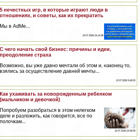
5 нечестных игр, в которые играют люди в
отношениях, и советы, как их прекратить
Мы в AdMe...
24 07 2026 16:14:38
С чего начать свой бизнес: причины и идеи,
преодоление стpaxa
Возможно, вы уже давно мечтали об этом и, наконец-то,
взялись за осуществление давней мечты...
23 07 2026 9:49:55
Как ухаживать за новорожденным ребенком
(мальчиком и дeвoчкой)
Попробуем разобраться в этом нелегком
деле и разложить, как говорится, все по
полочкам...
22 07 2026 22:56:54