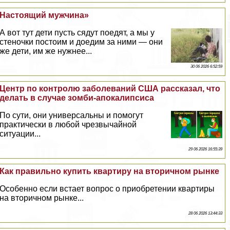
Настоящий мужчина»
А вот тут дети пусть сядут поедят, а мы у
стеночки постоим и доедим за ними — они
же дети, им же нужнее...
30 06 2026 6:52:59
Центр по контролю заболеваний США рассказал, что
делать в случае зомби-апокалипсиса
По сути, они универсальны и помогут
пpaктически в любой чрезвычайной
ситуации...
29 06 2026 16:55:39
Как правильно купить квартиру на вторичном рынке
Особенно если встает вопрос о приобретении квартиры
на вторичном рынке...
28 06 2026 13:44:33