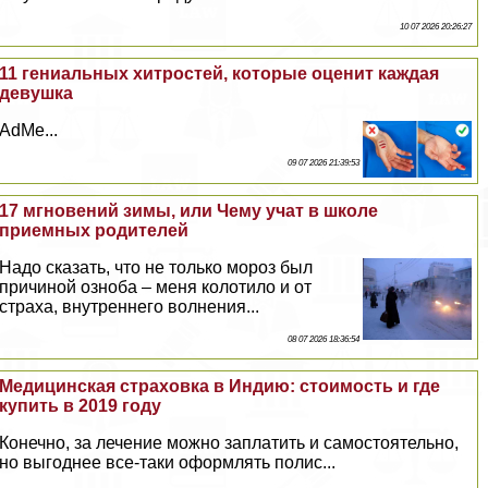
10 07 2026 20:26:27
11 гениальных хитростей, которые оценит каждая
дeвyшка
AdMe...
09 07 2026 21:39:53
17 мгновений зимы, или Чему учат в школе
приемных родителей
Надо сказать, что не только мороз был
причиной озноба – меня колотило и от
стpaxa, внутреннего волнения...
08 07 2026 18:36:54
Медицинская страховка в Индию: стоимость и где
купить в 2019 году
Конечно, за лечение можно заплатить и самостоятельно,
но выгоднее все-таки оформлять полис...