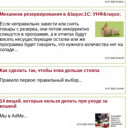
16 07 2026 21:48:21
Механизм резервирования в &laquo;1С: УНФ&raquo;
Если неправильно завести или снять
товары с резерва, они потом некорректно
спишутся в программе, а в отчетах будут
висеть несуществующие остатки или же
программа будет говорить, что нужного количества нет на
складе...
15 07 2026 20:41:29
Как сделать так, чтобы елка дольше стояла
Правило первое: правильный выбор...
14 07 2026 13:24:56
14 вещей, которые нельзя делать при уходе за
кошкой
Мы в AdMe...
13 07 2026 4:40:14