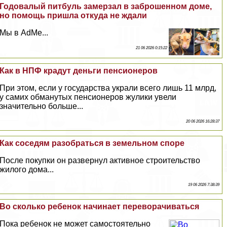
Годовалый питбуль замерзал в заброшенном доме,
но помощь пришла откуда не ждали
Мы в AdMe...
21 06 2026 0:15:22
Как в НПФ крадут деньги пенсионеров
При этом, если у государства украли всего лишь 11 млрд,
у самих обманутых пенсионеров жулики увели
значительно больше...
20 06 2026 16:28:37
Как соседям разобраться в земельном споре
После покупки он развернул активное строительство
жилого дома...
19 06 2026 7:38:39
Во сколько ребенок начинает переворачиваться
Пока ребенок не может самостоятельно