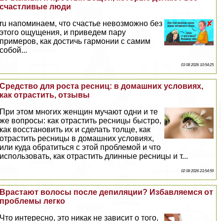
счастливые люди
ru напоминаем, что счастье невозможно без
этого ощущения, и приведем пару
примеров, как достичь гармонии с самим
собой...
03 08 2026 10:54:25
Средство для роста ресниц: в домашних условиях,
как отрастить, отзывы
При этом многих женщин мучают одни и те
же вопросы: как отрастить ресницы быстро,
как восстановить их и сделать толще, как
отрастить ресницы в домашних условиях,
или куда обратиться с этой проблемой и что
использовать, как отрастить длинные ресницы и т...
02 08 2026 23:54:59
Врастают волосы после депиляции? Избавляемся от
проблемы легко
Что интересно, это никак не зависит о того,