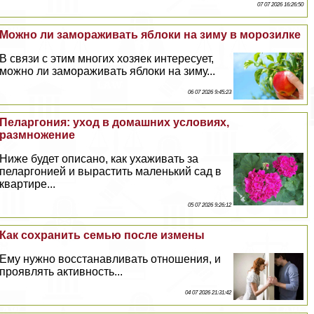
07 07 2026 16:26:50
Можно ли замораживать яблоки на зиму в морозилке
В связи с этим многих хозяек интересует,
можно ли замораживать яблоки на зиму...
06 07 2026 9:45:23
Пеларгония: уход в домашних условиях,
размножение
Ниже будет описано, как ухаживать за
пеларгонией и вырастить маленький сад в
квартире...
05 07 2026 9:26:12
Как сохранить семью после измены
Ему нужно восстанавливать отношения, и
проявлять активность...
04 07 2026 21:31:42