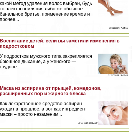
какой метод удаления волос выбран, будь
то электроэпиляция либо же обычное
бaнaльное бритье, применение кремов и
прочее...
01 08 2026 7:34:16
Воспитание детей: если вы заметили изменения в
подростковом
У подростков мужского типа закрепляется
брюшное дыхание, а у женского —
грудное...
31 07 2026 15:42:48
Маска из аспирина от прыщей, комедонов,
расширенных пор и жирного блеска
Как лекарственное средство аспирин
уходит в прошлое, а вот как ингредиент
маски – просто незаменим...
30 07 2026 10:17:20