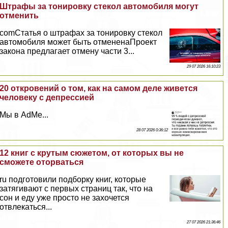
Штрафы за тонировку стекол автомобиля могут
отменить
comСтатья о штрафах за тонировку стекол
автомобиля может быть отмененаПроект
закона предлагает отмену части 3...
29 07 2026 16:10:23
20 откровений о том, как на самом деле живется
человеку с депрессией
Мы в AdMe...
28 07 2026 0:36:12
12 книг с крутым сюжетом, от которых вы не
сможете оторваться
ru подготовили подборку книг, которые
затягивают с первых страниц так, что на
сон и еду уже просто не захочется
отвлекаться...
27 07 2026 21:36:46