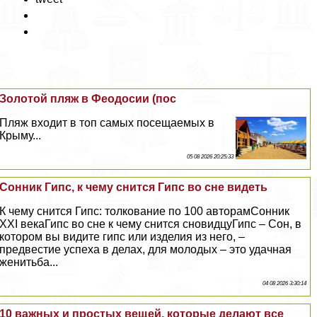
Золотой пляж в Феодосии (пос
Пляж входит в топ самых посещаемых в
Крыму...
05 08 2026 20:25:33
Сонник Гипс, к чему снится Гипс во сне видеть
К чему снится Гипс: толкование по 100 авторамСонник
XXI векаГипс во сне к чему снится сновидцуГипс – Сон, в
котором вы видите гипс или изделия из него, –
предвестие успеха в делах, для молодых – это удачная
женитьба...
04 08 2026 3:30:14
10 важных и простых вещей, которые делают все