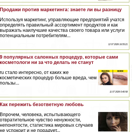
Продажи против маркетинга: знаете ли вы разницу
Используя маркетинг, управляющие предприятий учатся
определять правильный ассортимент продуктов и как
выражать наилучшие качества своего товара или услуги
потенциальным потребителям...
12 07 2026 16:55:21
9 популярных салонных процедур, которые сами
косметологи ни за что делать не станут
ru стало интересно, от каких же
косметических процедур больше вреда, чем
пользы...
11 07 2026 0:40:58
Как пережить безответную любовь
Впрочем, человека, испытывающего
отвратительное чувство ненужности,
непонятости, статистика мировых случаев
не успокоит и не порадует...