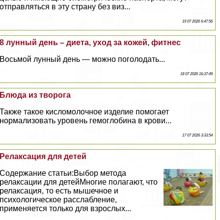
отправляться в эту страну без виз...
19 07 2026 6:47:56
8 лунный день – диета, уход за кожей, фитнес
Восьмой лунный день — можно поголодать...
18 07 2026 16:37:49
Блюда из творога
Также такое кисломолочное изделие помогает
нормализовать уровень гемоглобина в крови...
17 07 2026 3:33:54
Релаксация для детей
Содержание статьи:Выбор метода
релаксации для детейМногие полагают, что
релаксация, то есть мышечное и
психологическое расслабление,
применяется только для взрослых...