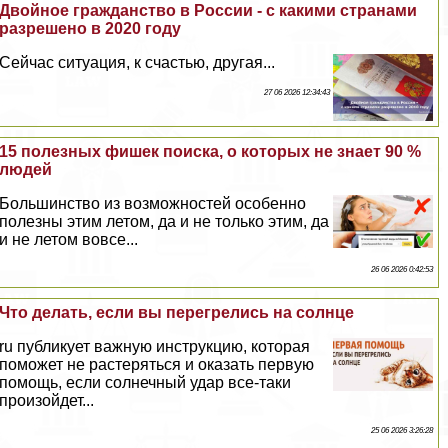
Двойное гражданство в России - с какими странами
разрешено в 2020 году
Сейчас ситуация, к счастью, другая...
27 06 2026 12:34:43
15 полезных фишек поиска, о которых не знает 90 %
людей
Большинство из возможностей особенно
полезны этим летом, да и не только этим, да
и не летом вовсе...
26 06 2026 0:42:53
Что делать, если вы перегрелись на солнце
ru публикует важную инструкцию, которая
поможет не растеряться и оказать первую
помощь, если солнечный удар все-таки
произойдет...
25 06 2026 3:26:28