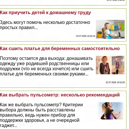
24 07 2026 1:40:31
Как приучить детей к домашнему труду
Здесь могут помочь несколько достаточно
простых правил...
23 07 2026 16:52:16
Как сшить платье для беременных самостоятельно
Поэтому остается два выхода: донашивать
одежду уже родившей родственницы или
подружки (что не всегда хочется) или сшить
платье для беременных своими руками...
22 07 2026 19:53:20
Как выбрать пульсометр: несколько рекомендаций
Как же выбрать пульсометр? Критерии
выбора должны быть расставлены
правильно, ведь нужен прибор для
поддержки здоровья, а не очередной
гаджет...