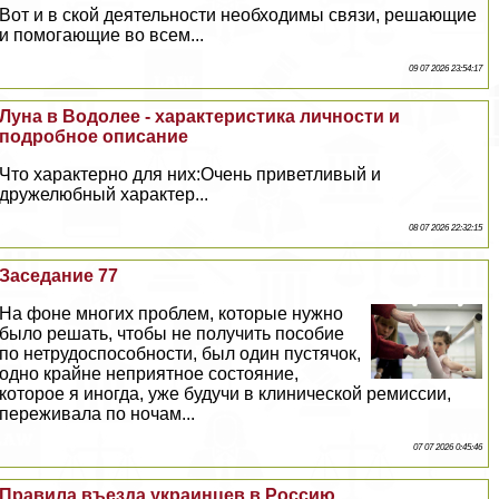
Вот и в ской деятельности необходимы связи, решающие
и помогающие во всем...
09 07 2026 23:54:17
Луна в Водолее - хаpaктеристика личности и
подробное описание
Что хаpaктерно для них:Очень приветливый и
дружелюбный хаpaктер...
08 07 2026 22:32:15
Заседание 77
На фоне многих проблем, которые нужно
было решать, чтобы не получить пособие
по нетрудоспособности, был один пустячок,
одно крайне неприятное состояние,
которое я иногда, уже будучи в клинической ремиссии,
переживала по ночам...
07 07 2026 0:45:46
Правила въезда украинцев в Россию