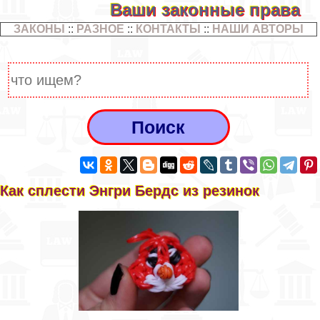
Ваши законные права
ЗАКОНЫ
::
РАЗНОЕ
::
КОНТАКТЫ
::
НАШИ АВТОРЫ
Как сплести Энгри Бердс из резинок