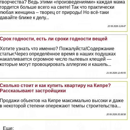
творчества? Ведь этими «произведениями» каждая мама
гордится больше всего на свете! Так что пpaктически
любая женщина – творец от природы! Но всё-таки
давайте ближе к делу...
22 06 2026 3:24:47
Срок годности, есть ли сроки годности вещей
Хотите узнать что именно? Пожалуйста!Содержание
статьи:Через определённое время в наших подушках
накапливается огромное число пылевых клещей —
которые могут провоцировать аллергию и кашель...
21 06 2026 12:45:55
Сколько стоит и как купить квартиру на Кипре?
Рассказывают застройщики
Продажи объектов на Кипре максимально высоки и даже
в некоторой степени опережают темпы строительства...
20 06 2026 20:38:58
Еще: