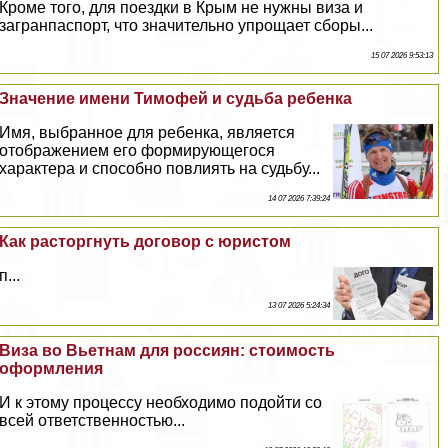
Кроме того, для поездки в Крым не нужны виза и
загранпаспорт, что значительно упрощает сборы...
15 07 2026 9:53:13
Значение имени Тимофей и судьба ребенка
Имя, выбранное для ребенка, является
отображением его формирующегося
хаpaктера и способно повлиять на судьбу...
14 07 2026 7:39:24
Как расторгнуть договор с юристом
п...
13 07 2026 5:24:34
Виза во Вьетнам для россиян: стоимость
оформления
И к этому процессу необходимо подойти со
всей ответственностью...