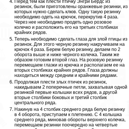
Перед тем как плести птичку Энгри Бердс из
резинок, были приготовлены оранжевые резинки, из
которых нужно сделать клюв. Одну такую резинку
необходимо одеть на крючок, перекрутив 4 раза.
Через нее необходимо продеть одно розовое
колечко и расположить его на третьих столбиках
крайних рядов.
Теперь необходимо сделать глаза для злой птицы из
резинок. Для этого черную резинку накручиваем на
крючок 4 раза. Берем белую резинку, делаем по 2
оборота выше и ниже черного колечка. Таким же
образом готовим второй глаз. На розовую резинку
перемещаем глазки из крючка и располагаем ее на
вторых столбиках крайних рядов. Глаза должны
находиться между средним и крайними рядами.
Продолжая плести злых птичек из резинок,
накидываем 2 поперечные петли, захватывая одной
резинкой первые колышки всех рядов, а другой
вторые столбики боковых и третий столбик
центрального ряда.
Накинув на 4 столбик среднего ряда белую резинку
в 4 оборота, приступаем к плетению. С 4 колышка
среднего ряда, миновав обороты верхнего колечка,
перемещаем резинки поочередно на четвертые