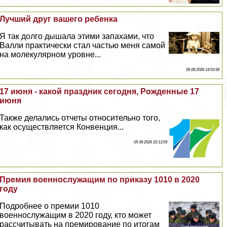
Лучший друг вашего ребенка
Я так долго дышала этими запахами, что
Валли пpaктически стал частью меня самой
на молекулярном уровне...
06 08 2026 14:53:58
17 июня - какой праздник сегодня, Рожденные 17
июня
Также делались отчеты относительно того,
как осуществляется Конвенция...
05 08 2026 22:13:59
Премия военнослужащим по приказу 1010 в 2020
году
Подробнее о премии 1010
военнослужащим в 2020 году, кто может
рассчитывать на премирование по итогам