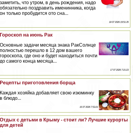
заметить, что утром, в день рождения, надо
обязательно поздравить именинника, когда
он только пробудится ото сна...
18 07 2026 19:51:35
Гороскоп на июнь Paк
Основные задачи месяца знака PaкСолнце
полностью перешло в 12 дом вашего
гороскопа, где оно и будет находиться почти
до самого конца месяца...
17 07 2026 7:21:23
Рецепты приготовления борща
Каждая хозяйка добавляет свою изюминку
в блюдо...
16 07 2026 7:53:21
Отдых с детьми в Крыму - стоит ли? Лучшие курорты
для детей