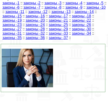
законы -1
::
законы -2
::
законы -3
::
законы -4
::
законы -5
::
законы -6
::
законы -7
::
законы -8
::
законы -9
::
законы -10
::
законы -11
::
законы -12
::
законы -13
::
законы -14
::
законы -15
::
законы -16
::
законы -17
::
законы -18
::
законы -19
::
законы -20
::
законы -21
::
законы -22
::
законы -23
::
законы -24
::
законы -25
::
законы -26
::
законы -27
::
законы -28
::
законы -29
::
законы -30
::
законы -31
::
законы -32
::
законы -33
::
законы -34
::
законы -35
::
законы -36
::
законы -37
::