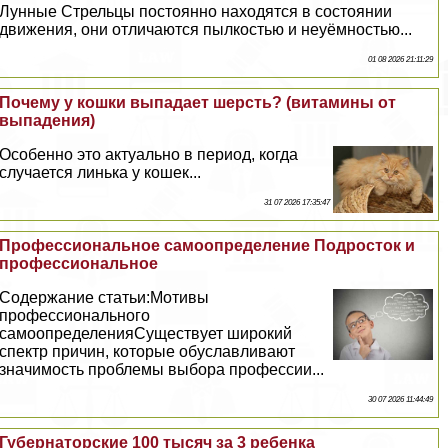
Лунные Стрельцы постоянно находятся в состоянии
движения, они отличаются пылкостью и неуёмностью...
01 08 2026 21:11:29
Почему у кошки выпадает шерсть? (витамины от
выпадения)
Особенно это актуально в период, когда
случается линька у кошек...
31 07 2026 17:35:47
Профессиональное самоопределение Подросток и
профессиональное
Содержание статьи:Мотивы
профессионального
самоопределенияСуществует широкий
спектр причин, которые обуславливают
значимость проблемы выбора профессии...
30 07 2026 11:44:49
Губернаторские 100 тысяч за 3 ребенка