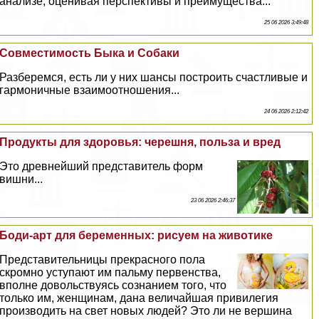
анализе, оценивая перспективы и преимущества...
25 06 2026 3:49:48
Совместимость Быка и Собаки
Разберемся, есть ли у них шансы построить счастливые и
гармоничные взаимоотношения...
24 06 2026 2:12:42
Продукты для здоровья: черешня, польза и вред
Это древнейший представитель форм
вишни...
23 06 2026 2:46:37
Боди-арт для беременных: рисуем на животике
Представительницы прекрасного пола
скромно уступают им пальму первенства,
вполне довольствуясь сознанием того, что
только им, женщинам, дана величайшая привилегия
производить на свет новых людей? Это ли не вершина