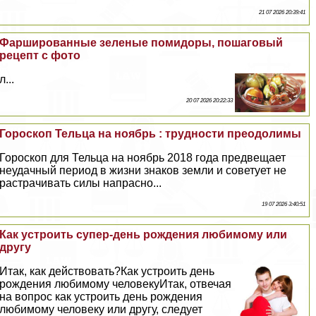
21 07 2026 20:39:41
Фаршированные зеленые помидоры, пошаговый
рецепт с фото
л...
20 07 2026 20:22:33
Гороскоп Тельца на ноябрь : трудности преодолимы
Гороскоп для Тельца на ноябрь 2018 года предвещает
неудачный период в жизни знаков земли и советует не
растрачивать силы напрасно...
19 07 2026 3:40:51
Как устроить супер-день рождения любимому или
другу
Итак, как действовать?Как устроить день
рождения любимому человекуИтак, отвечая
на вопрос как устроить день рождения
любимому человеку или другу, следует