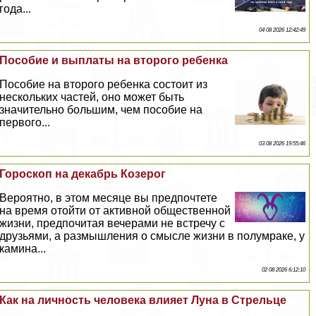
года...
04 08 2026 12:42:49
Пособие и выплаты на второго ребенка
Пособие на второго ребенка состоит из
нескольких частей, оно может быть
значительно большим, чем пособие на
первого...
03 08 2026 19:55:46
Гороскоп на декабрь Козерог
Вероятно, в этом месяце вы предпочтете
на время отойти от активной общественной
жизни, предпочитая вечерами не встречу с
друзьями, а размышления о смысле жизни в полумpaке, у
камина...
02 08 2026 6:12:10
Как на личность человека влияет Луна в Стрельце