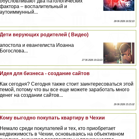
обусловливают два патологических
фактора – воспалительный и
аутоиммунный...
28 06 2026 16:52:10
Дети верующих родителей ( Видео)
апостола и евангелиста Иоанна
Богослова...
27 06 2026 19:33:23
Идея для бизнеса - создание сайтов
Как сегодня? Сегодня также стоит заинтересоваться этой
темой, потому что вы все еще можете заработать много
денег на создании сайтов...
26 06 2026 15:15:32
Кому выгодно покупать квартиру в Чехии
Немало среди покупателей и тех, кто приобретает
недвижимость в Чехии, основываясь на объективном