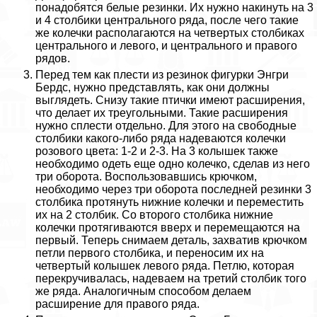
понадобятся белые резинки. Их нужно накинуть на 3
и 4 столбики центрального ряда, после чего такие
же колечки располагаются на четвертых столбиках
центрального и левого, и центрального и правого
рядов.
Перед тем как плести из резинок фигурки Энгри
Бердс, нужно представлять, как они должны
выглядеть. Снизу такие птички имеют расширения,
что делает их треугольными. Такие расширения
нужно сплести отдельно. Для этого на свободные
столбики какого-либо ряда надеваются колечки
розового цвета: 1-2 и 2-3. На 3 колышек также
необходимо одеть еще одно колечко, сделав из него
три оборота. Воспользовавшись крючком,
необходимо через три оборота последней резинки 3
столбика протянуть нижние колечки и переместить
их на 2 столбик. Со второго столбика нижние
колечки протягиваются вверх и перемещаются на
первый. Теперь снимаем деталь, захватив крючком
петли первого столбика, и переносим их на
четвертый колышек левого ряда. Петлю, которая
перекручивалась, надеваем на третий столбик того
же ряда. Аналогичным способом делаем
расширение для правого ряда.