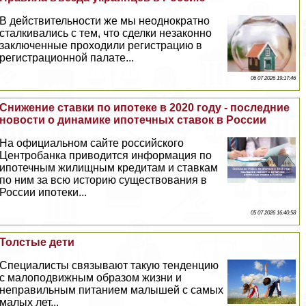
В действительности же мы неоднократно
сталкивались с тем, что сделки незаконно
заключенные проходили регистрацию в
регистрационной палате...
06 07 2026 19:17:46
Снижение ставки по ипотеке в 2020 году - последние
новости о динамике ипотечных ставок в России
На официальном сайте российского
Центробанка приводится информация по
ипотечным жилищным кредитам и ставкам
по ним за всю историю существования в
России ипотеки...
05 07 2026 16:40:58
Толстые дети
Специалисты связывают такую тенденцию
с малоподвижным образом жизни и
неправильным питанием малышей с самых
малых лет...