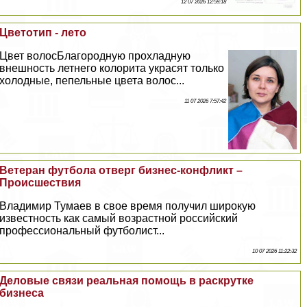
12 07 2026 12:59:18
Цветотип - лето
Цвет волосБлагородную прохладную
внешность летнего колорита украсят только
холодные, пепельные цвета волос...
11 07 2026 7:57:42
Ветеран футбола отверг бизнес-конфликт –
Происшествия
Владимир Тумаев в свое время получил широкую
известность как самый возрастной российский
профессиональный футболист...
10 07 2026 11:22:32
Деловые связи реальная помощь в раскрутке
бизнеса