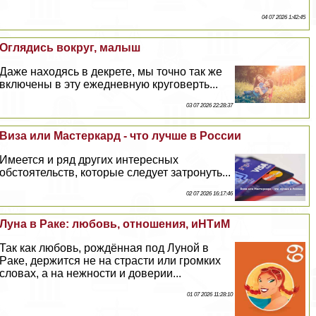
04 07 2026 1:42:45
Оглядись вокруг, малыш
Даже находясь в декрете, мы точно так же
включены в эту ежедневную круговерть...
03 07 2026 22:28:37
Виза или Мастеркард - что лучше в России
Имеется и ряд других интересных
обстоятельств, которые следует затронуть...
02 07 2026 16:17:46
Луна в Paке: любовь, отношения, иHTиM
Так как любовь, рождённая под Луной в
Paке, держится не на страсти или громких
словах, а на нежности и доверии...
01 07 2026 11:28:10