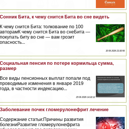
Сонник Бита, к чему снится Бита во сне видеть
К чему снится Бита: толкование по 100
авторамК чему снится Бита во снеБита —
покупать биту во сне — вам грозит
опасность...
30 06 2026 23:30:56
Социальная пенсия по потере кормильца сумма,
размер
Все виды пенсионных выплат попали под
проводимые изменения в январе 2019
года, в частности индексацию...
29 06 2026 14:32:12
Заболевание почек гломерулонефрит лечение
Содержание статьи:Причины развития
болезниРазвитие гломерулонефрита