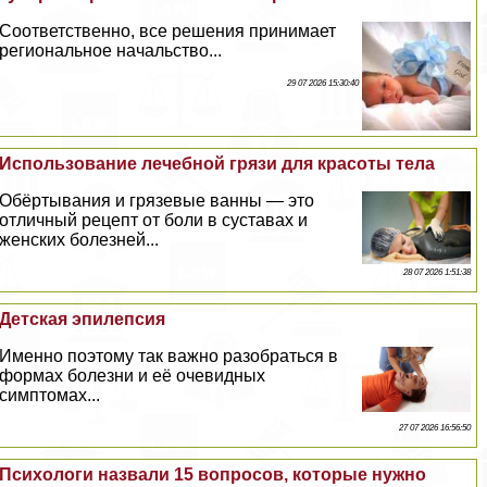
Соответственно, все решения принимает
региональное начальство...
29 07 2026 15:30:40
Использование лечебной грязи для красоты тела
Обёртывания и грязевые ванны — это
отличный рецепт от боли в суставах и
женских болезней...
28 07 2026 1:51:38
Детская эпилепсия
Именно поэтому так важно разобраться в
формах болезни и её очевидных
симптомах...
27 07 2026 16:56:50
Психологи назвали 15 вопросов, которые нужно