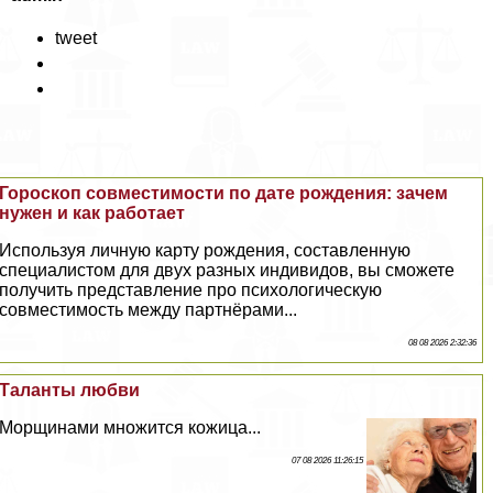
tweet
Гороскоп совместимости по дате рождения: зачем
нужен и как работает
Используя личную карту рождения, составленную
специалистом для двух разных индивидов, вы сможете
получить представление про психологическую
совместимость между партнёрами...
08 08 2026 2:32:36
Таланты любви
Морщинами множится кожица...
07 08 2026 11:26:15