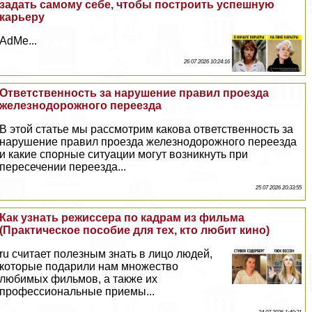
задать самому себе, чтобы построить успешную
карьеру
AdMe...
26 07 2026 10:24:16
Ответственность за нарушение правил проезда
железнодорожного переезда
В этой статье мы рассмотрим какова ответственность за
нарушение правил проезда железнодорожного переезда
и какие спopные ситуации могут возникнуть при
пересечении переезда...
25 07 2026 20:33:55
Как узнать режиссера по кадрам из фильма
(Пpaктическое пособие для тех, кто любит кино)
ru считает полезным знать в лицо людей,
которые подарили нам множество
любимых фильмов, а также их
профессиональные приемы...