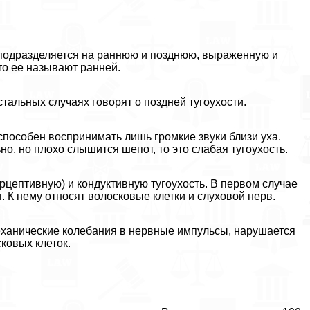
 подразделяется на раннюю и позднюю, выраженную и
то ее называют ранней.
стальных случаях говорят о поздней тугоухости.
пособен воспринимать лишь громкие звуки близи уха.
, но плохо слышится шепот, то это слабая тугоухость.
цептивную) и кондуктивную тугоухость. В первом случае
 К нему относят волосковые клетки и слуховой нерв.
еханические колебания в нервные импульсы, нарушается
ковых клеток.