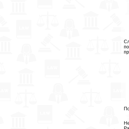
Сл
по
пр
По
Не
Ра