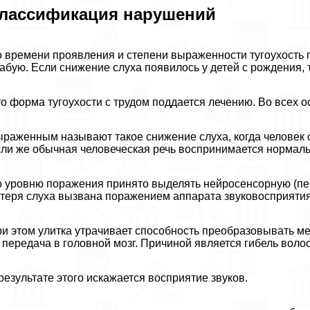
лассификация нарушений
 времени проявления и степени выраженности тугоухость
абую. Если снижение слуха появилось у детей с рождения, 
о форма тугоухости с трудом поддается лечению. Во всех о
раженным называют такое снижение слуха, когда человек с
ли же обычная человеческая речь воспринимается нормально
 уровню поражения принято выделять нейросенсорную (пер
теря слуха вызвана поражением аппарата звуковосприятия.
и этом улитка утрачивает способность преобразовывать м
 передача в головной мозг. Причиной является гибель волос
результате этого искажается восприятие звуков.