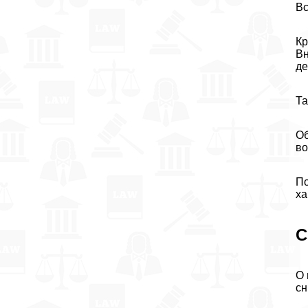
Вс
Кр
Вн
де
Та
Об
во
По
ха
С
О 
сн