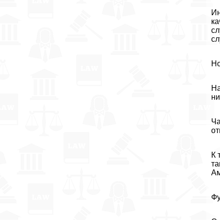
Ин
ка
сл
сл
Но
На
ни
Ча
от
К 
та
Ам
Фу