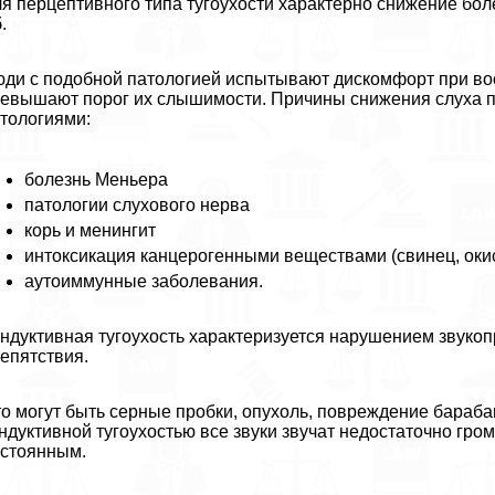
я перцептивного типа тугоухости хаpaктерно снижение бол
.
ди с подобной патологией испытывают дискомфорт при вос
евышают порог их слышимости. Причины снижения слуха п
тологиями:
болезнь Меньера
патологии слухового нерва
корь и менингит
интоксикация канцерогенными веществами (свинец, окис
аутоиммунные заболевания.
ндуктивная тугоухость хаpaктеризуется нарушением звукоп
епятствия.
о могут быть серные пробки, опухоль, повреждение баpaба
ндуктивной тугоухостью все звуки звучат недостаточно гром
стоянным.