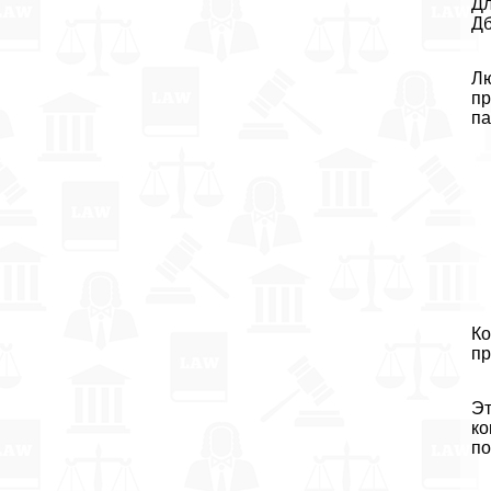
Дл
Дб
Лю
пр
па
Ко
пр
Эт
ко
по