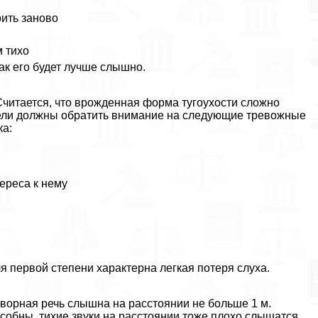
рить заново
м тихо
так его будет лучше слышно.
читается, что врожденная форма тугоухости сложно
ители должны обратить внимание на следующие тревожные
ка:
тереса к нему
я первой степени хаpaктерна легкая потеря слуха.
ворная речь слышна на расстоянии не больше 1 м.
собны, тихие звуки на расстоянии тоже плохо слышатся.