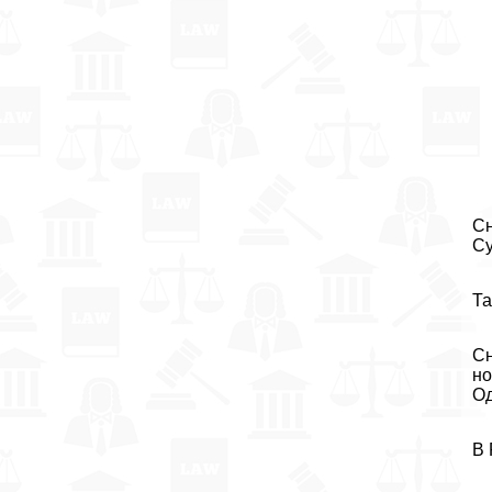
Сн
Су
Та
Сн
но
Од
В 