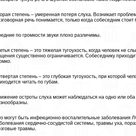
орая степень – умеренная потеря слуха. Возникает пробле
зговорная речь понимается, только когда собеседник стоит 
едние по громкости звуки плохо различимы.
етья степень – это тяжелая тугоухость, когда человек не сл
щения существенно ограничивается. Собеседнику приходитс
омко.
твертая степень – это глубокая тугоухость, при которой че
иходится читать по губам.
ижение остроты слуха может наблюдаться на одно или оба 
знообразны.
о могут быть инфекционно-воспалительные заболевания ЛО
болевания сердечно-сосудистой системы, травмы уха, пора
зговые травмы.