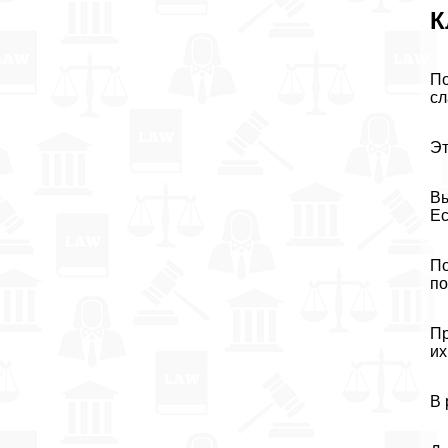
К
По
сл
Эт
Вы
Ес
По
по
Пр
их
В 