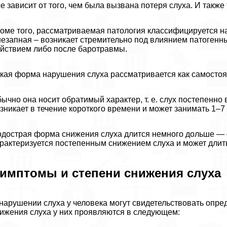
е зависит от того, чем была вызвана потеря слуха. И также
оме того, рассматриваемая патология классифицируется на
езапная – возникает стремительно под влиянием патогенн
йствием либо после баротравмы.
кая форма нарушения слуха рассматривается как самостоя
ычно она носит обратимый хаpaктер, т. е. слух постепенно
зникает в течение короткого времени и может занимать 1–7
дострая форма снижения слуха длится немного дольше — от
paктеризуется постепенным снижением слуха и может длить
имптомы и степени снижения слуха
нарушении слуха у человека могут свидетельствовать опр
ижения слуха у них проявляются в следующем: