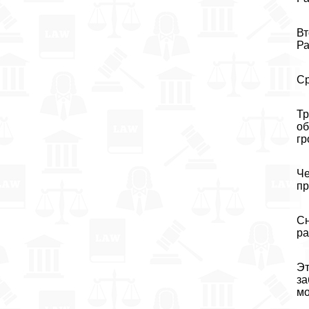
Вт
Ра
Ср
Тр
об
гр
Че
пр
Сн
ра
Эт
за
мо