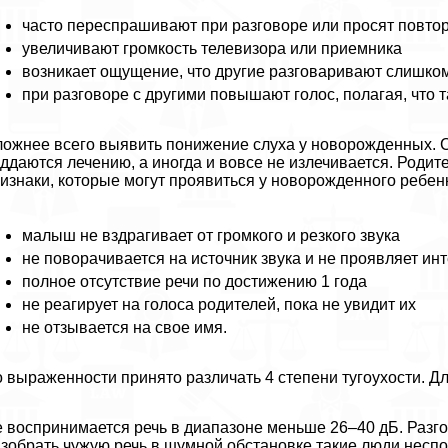
часто переспрашивают при разговоре или просят повто
увеличивают громкость телевизора или приемника
возникает ощущение, что другие разговаривают слишко
при разговоре с другими повышают голос, полагая, что 
ожнее всего выявить понижение слуха у новорожденных. С
ддаются лечению, а иногда и вовсе не излечивается. Род
изнаки, которые могут проявиться у новорожденного ребен
малыш не вздрагивает от громкого и резкого звука
не поворачивается на источник звука и не проявляет ин
полное отсутствие речи по достижению 1 года
не реагирует на голоса родителей, пока не увидит их
не отзывается на свое имя.
 выраженности принято различать 4 степени тугоухости. Дл
 воспринимается речь в диапазоне меньше 26–40 дБ. Разго
зобрать чужую речь в шумной обстановке такие люди неспо