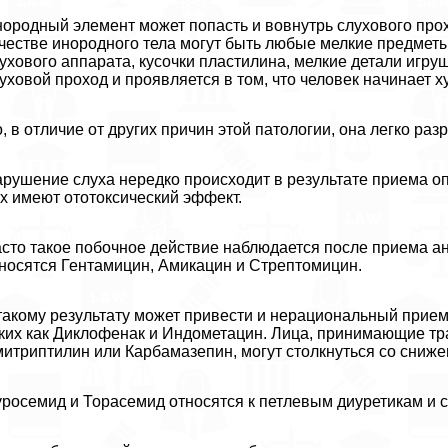
ородный элемент может попасть и вовнутрь слухового прохо
честве инородного тела могут быть любые мелкие предметы
ухового аппарата, кусочки пластилина, мелкие детали игр
уховой проход и проявляется в том, что человек начинает 
, в отличие от других причин этой патологии, она легко ра
рушение слуха нередко происходит в результате приема о
х имеют ототоксический эффект.
сто такое побочное действие наблюдается после приема ант
носятся Гентамицин, Амикацин и Стрептомицин.
такому результату может привести и нерациональный прие
ких как Диклофенак и Индометацин. Лица, принимающие тр
итриптилин или Карбамазепин, могут столкнуться со сниже
росемид и Торасемид относятся к петлевым диуретикам и 