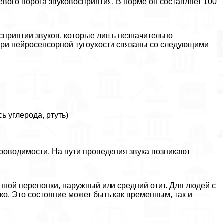
евого порога звуковосприятия. В норме он составляет 100
приятии звуков, которые лишь незначительно
ри нейросенсорной тугоухости связаны со следующими
ь углерода, ртуть)
роводимости. На пути проведения звука возникают
нной перепонки, наружный или средний отит. Для людей с
ко. Это состояние может быть как временным, так и