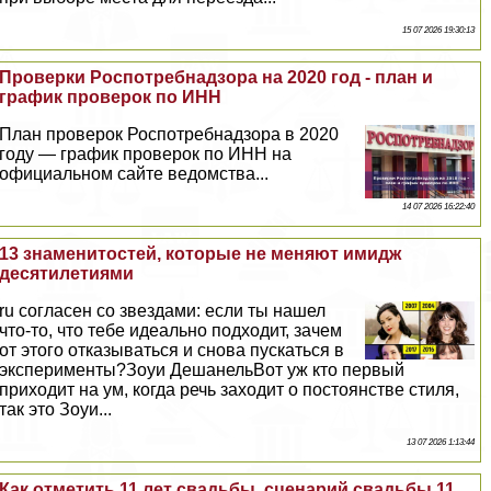
15 07 2026 19:30:13
Проверки Роспотребнадзора на 2020 год - план и
график проверок по ИНН
План проверок Роспотребнадзора в 2020
году — график проверок по ИНН на
официальном сайте ведомства...
14 07 2026 16:22:40
13 знаменитостей, которые не меняют имидж
десятилетиями
ru согласен со звездами: если ты нашел
что-то, что тебе идеально подходит, зачем
от этого отказываться и снова пускаться в
эксперименты?Зоуи ДешанельВот уж кто первый
приходит на ум, когда речь заходит о постоянстве стиля,
так это Зоуи...
13 07 2026 1:13:44
Как отметить 11 лет свадьбы, сценарий свадьбы 11