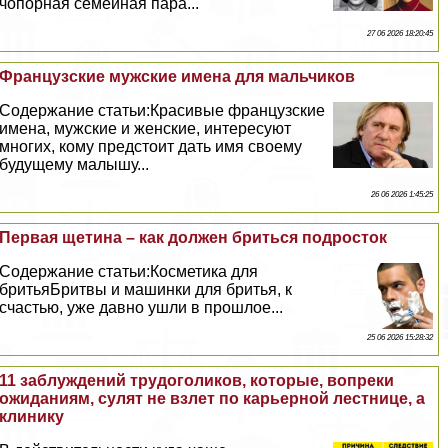
чопopная семейная пара...
27 06 2026 18:20:45
Французские мужские имена для мальчиков
Содержание статьи:Красивые французские
имена, мужские и женские, интересуют
многих, кому предстоит дать имя своему
будущему малышу...
26 06 2026 1:45:25
Первая щетина – как должен бриться подросток
Содержание статьи:Косметика для
бритьяБритвы и машинки для бритья, к
счастью, уже давно ушли в прошлое...
25 06 2026 15:28:32
11 заблуждений трудоголиков, которые, вопреки
ожиданиям, сулят не взлет по карьерной лестнице, а
клинику