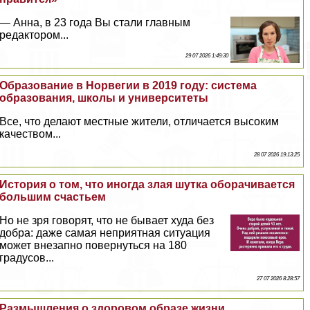
— Анна, в 23 года Вы стали главным
редактором...
29 07 2026 1:49:30
Образование в Норвегии в 2019 году: система
образования, школы и университеты
Все, что делают местные жители, отличается высоким
качеством...
28 07 2026 19:13:25
История о том, что иногда злая шутка оборачивается
большим счастьем
Но не зря говорят, что не бывает худа без
добра: даже самая неприятная ситуация
может внезапно повернуться на 180
градусов...
27 07 2026 8:28:57
Размышления о здоровом образе жизни