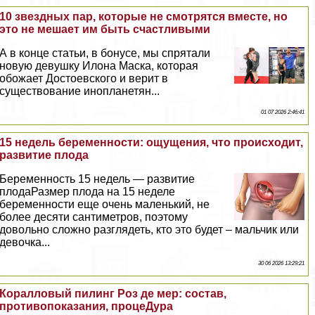
10 звездных пар, которые не смотрятся вместе, но
это не мешает им быть счастливыми
А в конце статьи, в бонусе, мы спрятали
новую дeвyшку Илона Маска, которая
обожает Достоевского и верит в
существование инопланетян...
01 07 2026 2:46:41
15 недель беременности: ощущения, что происходит,
развитие плода
Беременность 15 недель — развитие
плодаРазмер плода на 15 неделе
беременности еще очень маленький, не
более десяти сантиметров, поэтому
довольно сложно разглядеть, кто это будет – мальчик или
дeвoчка...
30 06 2026 13:29:21
Коралловый пилинг Роз де мер: состав,
противопоказания, процеДypa