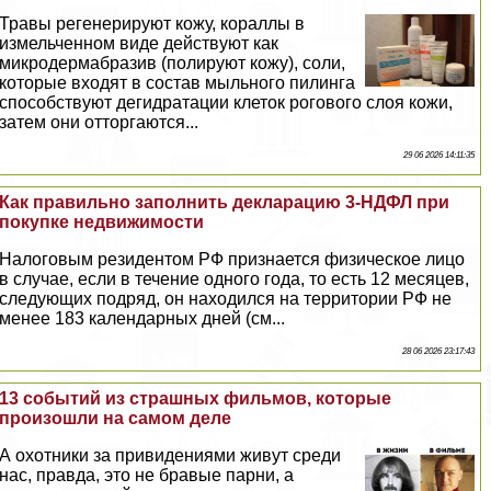
Травы регенерируют кожу, кораллы в
измельченном виде действуют как
микродермабразив (полируют кожу), соли,
которые входят в состав мыльного пилинга
способствуют дегидратации клеток рогового слоя кожи,
затем они отторгаются...
29 06 2026 14:11:35
Как правильно заполнить декларацию 3-НДФЛ при
покупке недвижимости
Налоговым резидентом РФ признается физическое лицо
в случае, если в течение одного года, то есть 12 месяцев,
следующих подряд, он находился на территории РФ не
менее 183 календарных дней (см...
28 06 2026 23:17:43
13 событий из страшных фильмов, которые
произошли на самом деле
А охотники за привидениями живут среди
нас, правда, это не бравые парни, а