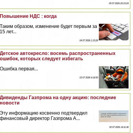
05 07 2026 20:15:24
Повышение НДС : когда
Таким образом, изменение будет первым за
15 лет...
04 07 2026 1:15:26
Детское автокресло: восемь распространенных
ошибок, которых следует избегать
Ошибка первая...
03 07 2026 4:18:50
Дивиденды Газпрома на одну акцию: последние
новости
Эту информацию косвенно подтвердил
финансовый директор Газпрома А...
02 07 2026 14:11:36