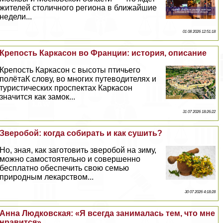
жителей столичного региона в ближайшие
недели...
01 08 2026 12:51:18
Крепость Каркасон во Франции: история, описание
Крепость Каркасон с высоты птичьего
полётаК слову, во многих путеводителях и
туристических проспектах Каркасон
значится как замок...
31 07 2026 18:26:22
Зверобой: когда собирать и как сушить?
Но, зная, как заготовить зверобой на зиму,
можно самостоятельно и совершенно
бесплатно обеспечить свою семью
природным лекарством...
30 07 2026 4:18:28
Анна Людковская: «Я всегда занималась тем, что мне
нравится»