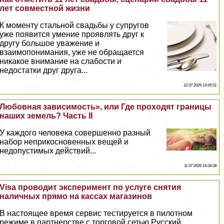
лет совместной жизни
К моменту стальной свадьбы у супругов
уже появится умение проявлять друг к
другу большое уважение и
взаимопонимания, уже не обращается
никакое внимание на слабости и
недостатки друг друга...
12 07 2026 19:45:51
Любовная зависимость», или Где проходят границы
наших земель? Часть II
У каждого человека совершенно разный
набор неприкосновенных вещей и
недопустимых действий...
11 07 2026 16:34:38
Visa проводит эксперимент по услуге снятия
наличных прямо на кассах магазинов
В настоящее время сервис тестируется в пилотном
режиме в партнерстве с торговой сетью Русский