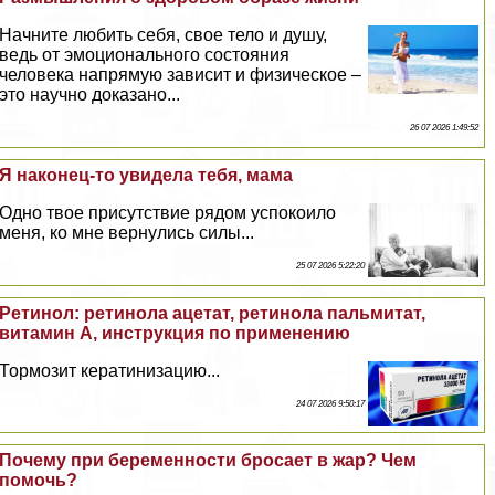
Начните любить себя, свое тело и душу,
ведь от эмоционального состояния
человека напрямую зависит и физическое –
это научно доказано...
26 07 2026 1:49:52
Я наконец-то увидела тебя, мама
Одно твое присутствие рядом успокоило
меня, ко мне вернулись силы...
25 07 2026 5:22:20
Ретинол: ретинола ацетат, ретинола пальмитат,
витамин А, инструкция по применению
Тормозит кератинизацию...
24 07 2026 9:50:17
Почему при беременности бросает в жар? Чем
помочь?