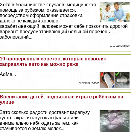
Хотя в большинстве случаев, медицинская
помощь за рубежом, оказывается,
посредством оформления страховки,
далеко не каждый хорошо
заpaбатывающий человек может себе позволить дорогой
вариант, предусматривающий большой перечень
заболеваний...
07 07 2026 16:50:26
10 проверенных советов, которые позволят
заправлять авто как можно реже
AdMe...
06 07 2026 17:42:37
Воспитание детей: подвижные игры с ребёнком на
улице
Зато сколько радости доставит карапузу
густо закрасить кусок асфальта или
внимательно наблюдать за тем, как
стачивается о землю мелок...