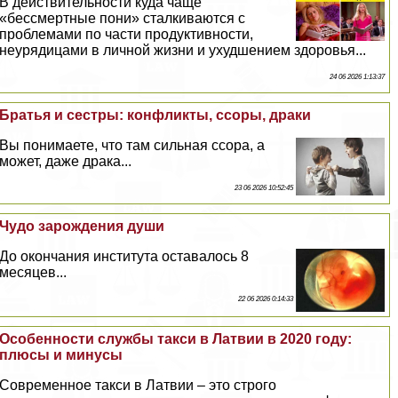
В действительности куда чаще
«бесcмepтные пони» сталкиваются с
проблемами по части продуктивности,
неурядицами в личной жизни и ухудшением здоровья...
24 06 2026 1:13:37
Братья и сестры: конфликты, ссоры, дpaки
Вы понимаете, что там сильная ссора, а
может, даже дpaка...
23 06 2026 10:52:45
Чудо зарождения души
До окончания института оставалось 8
месяцев...
22 06 2026 0:14:33
Особенности службы такси в Латвии в 2020 году:
плюсы и минусы
Современное такси в Латвии – это строго