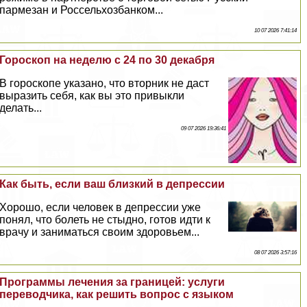
пармезан и Россельхозбанком...
10 07 2026 7:41:14
Гороскоп на неделю с 24 по 30 декабря
В гороскопе указано, что вторник не даст
выразить себя, как вы это привыкли
делать...
09 07 2026 19:36:41
Как быть, если ваш близкий в депрессии
Хорошо, если человек в депрессии уже
понял, что болеть не стыдно, готов идти к
врачу и заниматься своим здоровьем...
08 07 2026 3:57:16
Программы лечения за границей: услуги
переводчика, как решить вопрос с языком