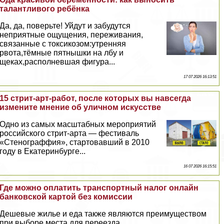
талантливого ребёнка
Да, да, поверьте! Уйдут и забудутся
неприятные ощущения, переживания,
связанные с токсикозом:утренняя
рвота,тёмные пятнышки на лбу и
щеках,располневшая фигура...
17 07 2026 16:13:51
15 стрит-арт-работ, после которых вы навсегда
измените мнение об уличном искусстве
Одно из самых масштабных мероприятий
российского стрит-арта — фестиваль
«Стенограффия», стартовавший в 2010
году в Екатеринбурге...
16 07 2026 16:15:51
Где можно оплатить трaнcпортный налог онлайн
банковской картой без комиссии
Дешевые жилье и еда также являются преимуществом
при выборе места для переезда...