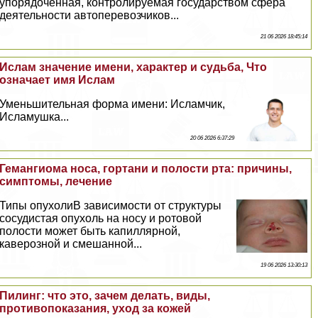
упорядоченная, контролируемая государством сфера
деятельности автоперевозчиков...
21 06 2026 18:45:14
Ислам значение имени, хаpaктер и судьба, Что
означает имя Ислам
Уменьшительная форма имени: Исламчик,
Исламушка...
20 06 2026 6:37:29
Гемангиома носа, гортани и полости рта: причины,
симптомы, лечение
Типы опухолиВ зависимости от структуры
сосудистая опухоль на носу и ротовой
полости может быть капиллярной,
каверозной и смешанной...
19 06 2026 13:30:13
Пилинг: что это, зачем делать, виды,
противопоказания, уход за кожей