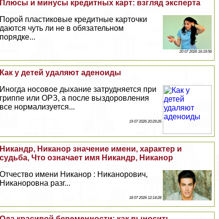
Плюсы и минусы кредитных карт: взгляд эксперта
Порой пластиковые кредитные карточки
даются чуть ли не в обязательном
порядке...
20 07 2026 16:19:56
Как у детей удаляют аденоиды
Иногда носовое дыхание затрудняется при
гриппе или ОРЗ, а после выздоровления
все нормализуется...
19 07 2026 20:29:26
Никандр, Никанор значение имени, хаpaктер и
судьба, Что означает имя Никандр, Никанор
Отчество имени Никанор : Никанорович,
Никаноровна разг...
18 07 2026 12:14:28
Ода красивой беременности: как выносить