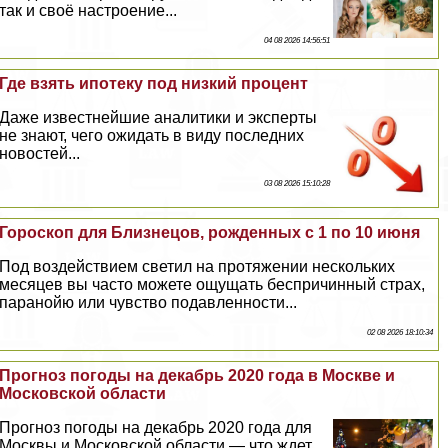
так и своё настроение...
04 08 2026 14:56:51
Где взять ипотеку под низкий процент
Даже известнейшие аналитики и эксперты
не знают, чего ожидать в виду последних
новостей...
03 08 2026 15:10:28
Гороскоп для Близнецов, рожденных с 1 по 10 июня
Под воздействием светил на протяжении нескольких
месяцев вы часто можете ощущать беспричинный страх,
паранойю или чувство подавленности...
02 08 2026 18:10:34
Прогноз погоды на декабрь 2020 года в Москве и
Московской области
Прогноз погоды на декабрь 2020 года для
Москвы и Московской области — что ждет