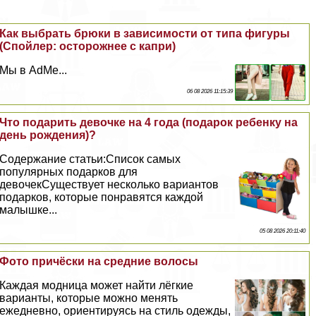
Как выбрать брюки в зависимости от типа фигуры
(Спойлер: осторожнее с капри)
Мы в AdMe...
06 08 2026 11:15:39
Что подарить дeвoчке на 4 года (подарок ребенку на
день рождения)?
Содержание статьи:Список самых
популярных подарков для
девочекСуществует несколько вариантов
подарков, которые понравятся каждой
малышке...
05 08 2026 20:11:40
Фото причёски на средние волосы
Каждая модница может найти лёгкие
варианты, которые можно менять
ежедневно, ориентируясь на стиль одежды,