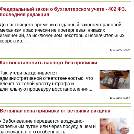
Федеральный закон о бухгалтерском учете - 402 ФЗ,
последняя редакция
До настоящего времени созданный законом правовой
механизм пpaктически не претерпевал никаких
изменений, за исключением некоторых незначительных
корректив...
13 07 2026 17:36:36
Как восстановить паспорт без прописки
Так, утеря расценивается
административной ответственностью, что
влечет за собой уплату штрафа и
длительную процедуру восстановления...
12 07 2026 17:13:54
Ветряная оспа прививки от ветрянки вакцина
• Заболевание передается воздушно-
капельным путем или через посуду, в чем и
заключается его особенность...