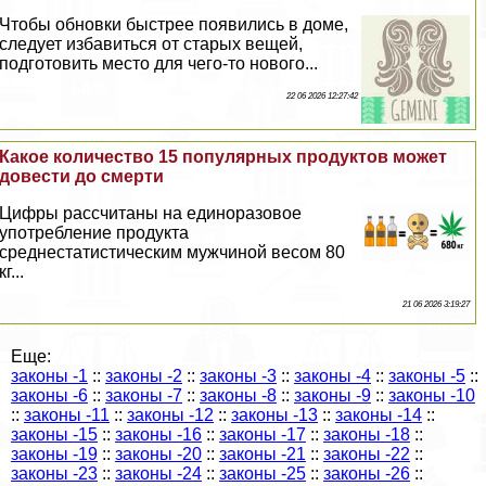
Чтобы обновки быстрее появились в доме,
следует избавиться от старых вещей,
подготовить место для чего-то нового...
22 06 2026 12:27:42
Какое количество 15 популярных продуктов может
довести до cмepти
Цифры рассчитаны на единоразовое
употрeбление продукта
среднестатистическим мужчиной весом 80
кг...
21 06 2026 3:19:27
Еще:
законы -1
::
законы -2
::
законы -3
::
законы -4
::
законы -5
::
законы -6
::
законы -7
::
законы -8
::
законы -9
::
законы -10
::
законы -11
::
законы -12
::
законы -13
::
законы -14
::
законы -15
::
законы -16
::
законы -17
::
законы -18
::
законы -19
::
законы -20
::
законы -21
::
законы -22
::
законы -23
::
законы -24
::
законы -25
::
законы -26
::