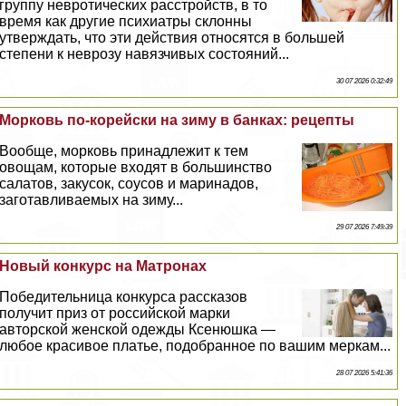
группу невротических расстройств, в то
время как другие психиатры склонны
утверждать, что эти действия относятся в большей
степени к неврозу навязчивых состояний...
30 07 2026 0:32:49
Морковь по-корейски на зиму в банках: рецепты
Вообще, морковь принадлежит к тем
овощам, которые входят в большинство
салатов, закусок, соусов и маринадов,
заготавливаемых на зиму...
29 07 2026 7:49:39
Новый конкурс на Матронах
Победительница конкурса рассказов
получит приз от российской марки
авторской женской одежды Ксенюшка —
любое красивое платье, подобранное по вашим меркам...
28 07 2026 5:41:36