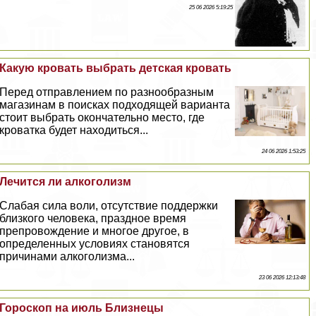
25 06 2026 5:19:25
Какую кровать выбрать детская кровать
Перед отправлением по разнообразным
магазинам в поисках подходящей варианта
стоит выбрать окончательно место, где
кроватка будет находиться...
24 06 2026 1:53:25
Лечится ли алкоголизм
Слабая сила воли, отсутствие поддержки
близкого человека, праздное время
препровождение и многое другое, в
определенных условиях становятся
причинами алкоголизма...
23 06 2026 12:13:48
Гороскоп на июль Близнецы