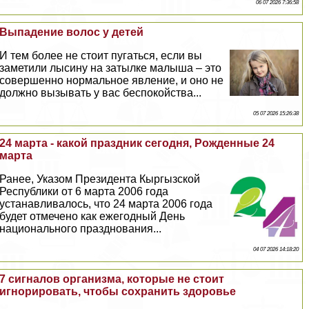
06 07 2026 7:36:58
Выпадение волос у детей
И тем более не стоит пугаться, если вы
заметили лысину на затылке малыша – это
совершенно нормальное явление, и оно не
должно вызывать у вас беспокойства...
05 07 2026 15:26:38
24 марта - какой праздник сегодня, Рожденные 24
марта
Ранее, Указом Президента Кыргызской
Республики от 6 марта 2006 года
устанавливалось, что 24 марта 2006 года
будет отмечено как ежегодный День
национального празднования...
04 07 2026 14:18:20
7 сигналов организма, которые не стоит
игнорировать, чтобы сохранить здоровье