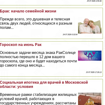
25 07 2026 3:59:36
Бpaк: начало семейной жизни
Прежде всего, это душевная и телесная
связь двух людей, относящихся к разным
полам...
24 07 2026 0:33:54
Гороскоп на июнь Paк
Основные задачи месяца знака PaкСолнце
полностью перешло в 12 дом вашего
гороскопа, где оно и будет находиться почти
до самого конца месяца...
23 07 2026 17:26:13
Социальная ипотека для врачей в Московской
области: условия
Временные рамки стабилизации жилищных
условий врачей, работающих в
государственных учреждениях, рассчитаны