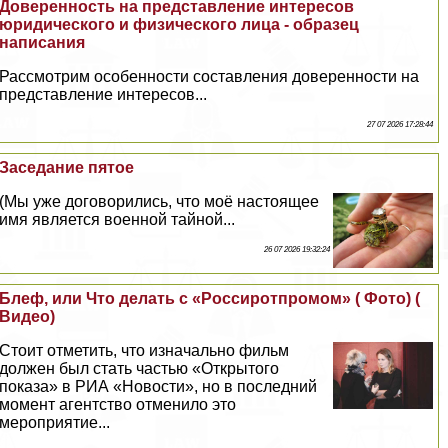
Доверенность на представление интересов
юридического и физического лица - образец
написания
Рассмотрим особенности составления доверенности на
представление интересов...
27 07 2026 17:28:44
Заседание пятое
(Мы уже договорились, что моё настоящее
имя является военной тайной...
26 07 2026 19:32:24
Блеф, или Что делать с «Россиротпромом» ( Фото) (
Видео)
Стоит отметить, что изначально фильм
должен был стать частью «Открытого
показа» в РИА «Новости», но в последний
момент агентство отменило это
мероприятие...