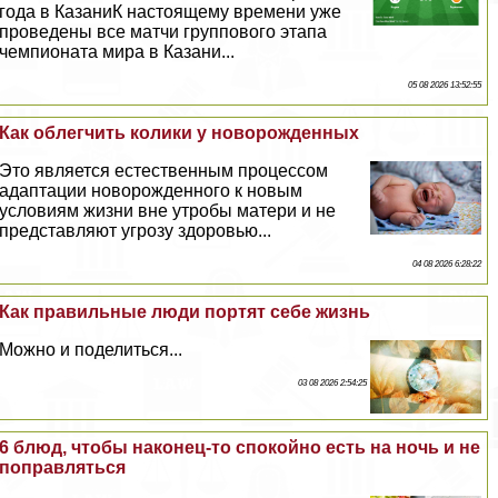
года в КазаниК настоящему времени уже
проведены все матчи группового этапа
чемпионата мира в Казани...
05 08 2026 13:52:55
Как облегчить колики у новорожденных
Это является естественным процессом
адаптации новорожденного к новым
условиям жизни вне утробы матери и не
представляют угрозу здоровью...
04 08 2026 6:28:22
Как правильные люди портят себе жизнь
Можно и поделиться...
03 08 2026 2:54:25
6 блюд, чтобы наконец-то спокойно есть на ночь и не
поправляться