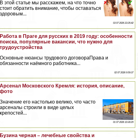
В этой статье мы расскажем, на что точно
стоит обратить внимание, чтобы оставаться
здоровым...
03 07 2026 23:35:42
Работа в Праге для русских в 2019 году: особенности
поиска, популярные вакансии, что нужно для
трудоустройства
Основные нюансы трудового договораПрава и
обязанности наёмного работника...
02 07 2026 9:59:37
Арсенал Московского Кремля: история, описание,
фото
Значение его настолько велико, что часто
арсеналы строили в виде целых
крепостей...
01 07 2026 10:30:29
Бузина черная – лечебные свойства и