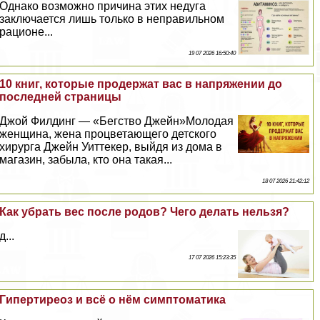
Однако возможно причина этих недуга
заключается лишь только в неправильном
рационе...
19 07 2026 16:50:40
10 книг, которые продержат вас в напряжении до
последней страницы
Джой Филдинг — «Бегство Джейн»Молодая
женщина, жена процветающего детского
хирурга Джейн Уиттекер, выйдя из дома в
магазин, забыла, кто она такая...
18 07 2026 21:42:12
Как убрать вес после родов? Чего делать нельзя?
д...
17 07 2026 15:23:35
Гипертиреоз и всё о нём симптоматика