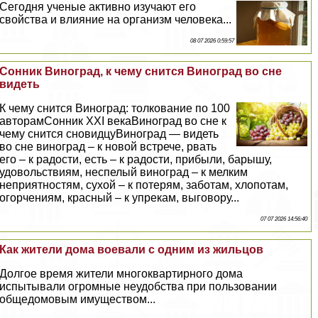
Сегодня ученые активно изучают его
свойства и влияние на организм человека...
08 07 2026 0:59:57
Сонник Виноград, к чему снится Виноград во сне
видеть
К чему снится Виноград: толкование по 100
авторамСонник XXI векаВиноград во сне к
чему снится сновидцуВиноград — видеть
во сне виноград – к новой встрече, рвать
его – к радости, есть – к радости, прибыли, барышу,
удовольствиям, неспелый виноград – к мелким
неприятностям, сухой – к потерям, заботам, хлопотам,
огорчениям, красный – к упрекам, выговору...
07 07 2026 14:56:40
Как жители дома воевали с одним из жильцов
Долгое время жители многоквартирного дома
испытывали огромные неудобства при пользовании
общедомовым имуществом...