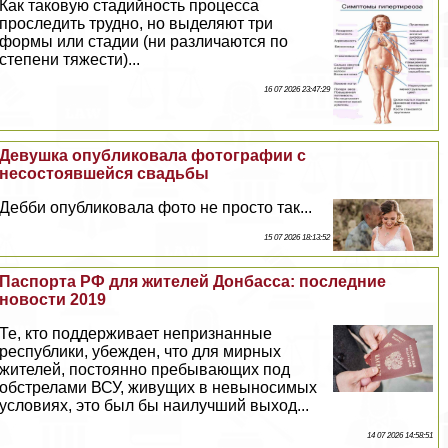
Как таковую стадийность процесса
проследить трудно, но выделяют три
формы или стадии (ни различаются по
степени тяжести)...
16 07 2026 23:47:29
Дeвyшка опубликовала фотографии с
несостоявшейся свадьбы
Дебби опубликовала фото не просто так...
15 07 2026 18:13:52
Паспорта РФ для жителей Донбасса: последние
новости 2019
Те, кто поддерживает непризнанные
республики, убежден, что для мирных
жителей, постоянно пребывающих под
обстрелами ВСУ, живущих в невыносимых
условиях, это был бы наилучший выход...
14 07 2026 14:58:51