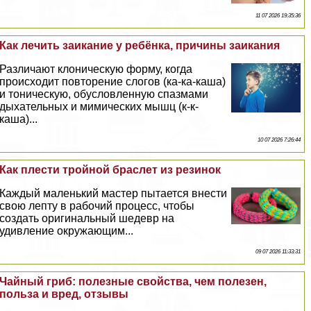
11 07 2026 19:35:36
Как лечить заикание у ребёнка, причины заикания
Различают клоническую форму, когда
происходит повторение слогов (ка-ка-каша)
и тоническую, обусловленную спазмами
дыхательных и мимических мышц (к-к-
каша)...
10 07 2026 7:26:44
Как плести тройной браслет из резинок
Каждый маленький мастер пытается внести
свою лепту в рабочий процесс, чтобы
создать оригинальный шедевр на
удивление окружающим...
09 07 2026 11:33:31
Чайный гриб: полезные свойства, чем полезен,
польза и вред, отзывы