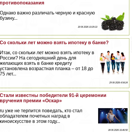
противопоказания
Однако важно различать черную и красную
бузину...
30 06 2026 10:29:33
Со скольки лет можно взять ипотеку в банке?
Итак, со скольки лет можно взять ипотеку в
России? На сегодняшний день для
желающих взять в банке кредиту
установлена возрастная планка – от 18 до
75 лет...
29 06 2026 4:54:24
Стали известны победители 91-й церемонии
вручения премии «Оскар»
ru уже не терпится поведать, кто стал
обладателем почетных наград в
киноискусстве в этом году...
28 06 2026 16:46:50