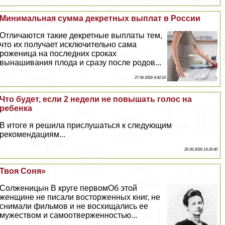
Минимальная сумма декретных выплат в России
Отличаются такие декретные выплаты тем,
что их получает исключительно сама
роженица на последних сроках
вынашивания плода и сразу после родов...
27 06 2026 9:42:10
Что будет, если 2 недели не повышать голос на
ребенка
В итоге я решила прислушаться к следующим
рекомендациям...
26 06 2026 14:35:40
Твоя Соня»
Солженицын В круге первомОб этой
женщине не писали восторженных книг, не
снимали фильмов и не восхищались ее
мужеством и самоотверженностью...