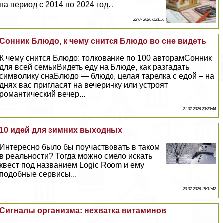
на период с 2014 по 2024 год...
22 07 2026 0:21:56
Сонник Блюдо, к чему снится Блюдо во сне видеть
К чему снится Блюдо: толкование по 100 авторамСонник
для всей семьиВидеть еду на Блюде, как разгадать
символику снаБлюдо — блюдо, целая тарелка с едой – на
днях вас пригласят на вечеринку или устроят
романтический вечер...
21 07 2026 23:23:44
10 идей для зимних выходных
Интересно было бы поучаствовать в таком
в реальности? Тогда можно смело искать
квест под названием Logic Room и ему
подобные сервисы...
20 07 2026 15:31:42
Сигналы организма: нехватка витаминов