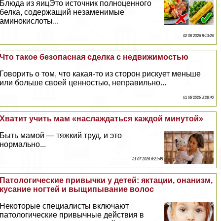
Блюда из яицЭто источник полноценного
белка, содержащий незаменимые
аминокислоты...
02 08 2026 8:13:26
Что такое безопасная сделка с недвижимостью
Говорить о том, что какая-то из сторон рискует меньше
или больше своей ценностью, неправильно...
01 08 2026 3:28:40
Хватит учить мам «наслаждаться каждой минутой»
Быть мамой — тяжкий труд, и это
нормально...
31 07 2026 6:21:45
Патологические привычки у детей: яктации, oнaнизм,
кусание ногтей и выщипывание волос
Некоторые специалисты включают
патологические привычные действия в