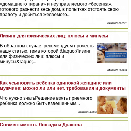
«домашнего тирана» и неуправляемого «бесенка»,
готового разнести весь дом, в попытках отстоять свою
правоту и добиться желаемого...
05 08 2026 20:22:21
Лизинг для физических лиц: плюсы и минусы
В обратном случае, рекомендуем прочесть
нашу статью, тема которой &laquo;Лизинг
для физических лиц: плюсы и
минусы&raquo;...
04 08 2026 16:35:26
Как усыновить ребенка одинокой женщине или
мужчине: можно ли или нет, требования и документы
Что нужно знатьРешение взять приемного
ребенка должно быть взвешенным...
03 08 2026 3:34:10
Совместимость Лошади и Дpaкона