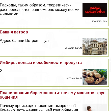
Расходы, таким образом, теоретически
распределяются равномерно между всеми
жильцами...
26 06 2026 9:54:26
Башня ветров
Адрес башни Ветров — ул...
25 06 2026 10:24:41
Имбирь: польза и особенности продукта
2...
24 06 2026 3:40:21
Планирование беременности: почему меняется круг
общения
Почему происходят такие метаморфозы?
Конечно, есть женщины, чей круг общения