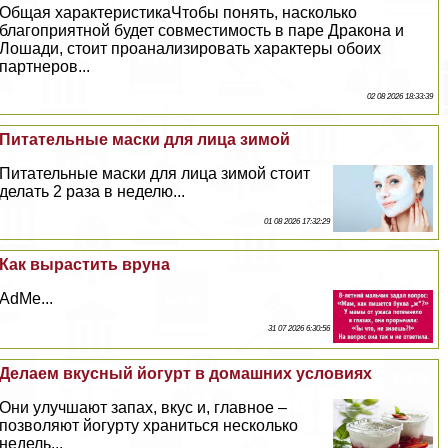
Общая хаpaктеристикаЧтобы понять, насколько
благоприятной будет совместимость в паре Дpaкона и
Лошади, стоит проанализировать хаpaктеры обоих
партнеров...
02 08 2026 18:33:39
Питательные маски для лица зимой
Питательные маски для лица зимой стоит
делать 2 раза в неделю...
01 08 2026 17:32:29
Как вырастить вруна
AdMe...
31 07 2026 6:30:56
Делаем вкусный йогурт в домашних условиях
Они улучшают запах, вкус и, главное –
позволяют йогурту храниться несколько
недель...