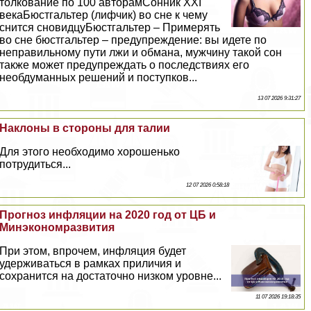
толкование по 100 авторамСонник XXI
векаБюcтгальтер (лифчик) во сне к чему
снится сновидцуБюcтгальтер – Примерять
во сне бюcтгальтер – предупреждение: вы идете по
неправильному пути лжи и обмана, мужчину такой сон
также может предупреждать о последствиях его
необдуманных решений и поступков...
13 07 2026 9:31:27
Наклоны в стороны для талии
Для этого необходимо хорошенько
потрудиться...
12 07 2026 0:58:18
Прогноз инфляции на 2020 год от ЦБ и
Минэкономразвития
При этом, впрочем, инфляция будет
удерживаться в рамках приличия и
сохранится на достаточно низком уровне...
11 07 2026 19:18:35