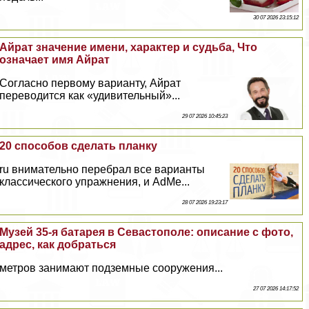
30 07 2026 23:15:12
Айрат значение имени, хаpaктер и судьба, Что
означает имя Айрат
Согласно первому варианту, Айрат
переводится как «удивительный»...
29 07 2026 10:45:23
20 способов сделать планку
ru внимательно перебрал все варианты
классического упражнения, и AdMe...
28 07 2026 19:23:17
Музей 35-я батарея в Севастополе: описание с фото,
адрес, как добраться
метров занимают подземные сооружения...
27 07 2026 14:17:52