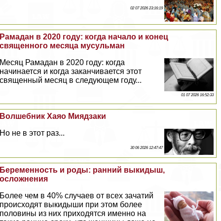
02 07 2026 23:16:19
Рамадан в 2020 году: когда начало и конец
священного месяца мусульман
Месяц Рамадан в 2020 году: когда
начинается и когда заканчивается этот
священный месяц в следующем году...
01 07 2026 16:52:33
Волшебник Хаяо Миядзаки
Но не в этот раз...
30 06 2026 12:47:47
Беременность и роды: ранний выкидыш,
осложнения
Более чем в 40% случаев от всех зачатий
происходят выкидыши при этом более
половины из них приходятся именно на