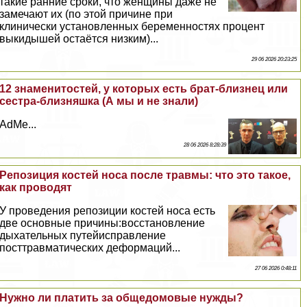
такие ранние сроки, что женщины даже не
замечают их (по этой причине при
клинически установленных беременностях процент
выкидышей остаётся низким)...
29 06 2026 20:23:25
12 знаменитостей, у которых есть брат-близнец или
сестра-близняшка (А мы и не знали)
AdMe...
28 06 2026 8:28:39
Репозиция костей носа после травмы: что это такое,
как проводят
У проведения репозиции костей носа есть
две основные причины:восстановление
дыхательных путейисправление
посттравматических деформаций...
27 06 2026 0:48:11
Нужно ли платить за общедомовые нужды?