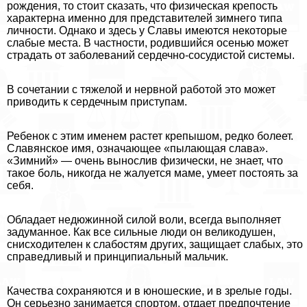
рождения, то стоит сказать, что физическая крепость
хаpaктерна именно для представителей зимнего типа
личности. Однако и здесь у Славы имеются некоторые
слабые места. В частности, родившийся осенью может
страдать от заболеваний сердечно-сосудистой системы.
В сочетании с тяжелой и нервной работой это может
приводить к сердечным приступам.
Ребенок с этим именем растет крепышом, редко болеет.
Славянское имя, означающее «пылающая слава».
«Зимний» — очень вынослив физически, не знает, что
такое боль, никогда не жалуется маме, умеет постоять за
себя.
Обладает недюжинной силой воли, всегда выполняет
задуманное. Как все сильные люди он великодушен,
снисходителен к слабостям других, защищает слабых, это
справедливый и принципиальный мальчик.
Качества сохраняются и в юношеские, и в зрелые годы.
Он серьезно занимается спортом, отдает предпочтение