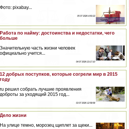
Фото: pixabay...
05 07 2026 4:50:33
Работа по найму: достоинства и недостатки, чего
больше
Значительную часть жизни человек
официально учится...
04 07 2026 23:17:10
12 добрых поступков, которые согрели мир в 2015
году
ru решил собрать лучшие проявления
доброты за уходящий 2015 год...
03 07 2026 12:58:58
Дело жизни
На улице темно, морозец щиплет за щеки...