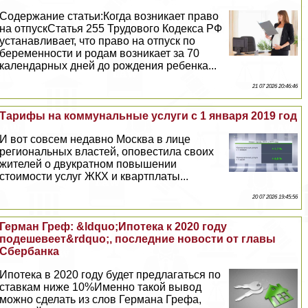
Содержание статьи:Когда возникает право
на отпускСтатья 255 Трудового Кодекса РФ
устанавливает, что право на отпуск по
беременности и родам возникает за 70
календарных дней до рождения ребенка...
21 07 2026 20:46:46
Тарифы на коммунальные услуги с 1 января 2019 год
И вот совсем недавно Москва в лице
региональных властей, оповестила своих
жителей о двукратном повышении
стоимости услуг ЖКХ и квартплаты...
20 07 2026 19:45:56
Герман Греф: &ldquo;Ипотека к 2020 году
подешевеет&rdquo;, последние новости от главы
Сбербанка
Ипотека в 2020 году будет предлагаться по
ставкам ниже 10%Именно такой вывод
можно сделать из слов Германа Грефа,