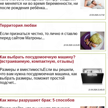
не меняется ни во время беременности, ни
после рождения ребёнка...
23 06 2026 2:17:52
Территория любви
Если признаться честно, то лично я ставлю
перед сайтом Матроны...
22 06 2026 13:19:45
Как выбрать посудомоечную машину?
(встраиваемую, компактную, отзывы)
Размеры и вместимостьЕсли вы решили,
что вам нужна посудомоечная машина, как
выбрать размеры, поможет простой
подсчет...
21 06 2026 21:40:15
Как жены разрушают бpaк: 5 способов