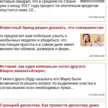
который ожидает, что в среднем по стране
уже к концу 2017 года процент по ипотечным кредитам
опустится ниже 10...
19 07 2026 10:15:46
Известный бренд решил доказать, что совершенство
ru предлагает вам побольше узнать о
необычных моделях и убедиться, что
настоящая красота и в самом деле имеет
множество обликов, размеров и форм...
18 07 2026 6:55:40
История: как один компаньон хотел другого
&laquo;заказать&raquo;
У моего друга (буду называть его Марк) были
возможности решить вопрос по выделению участка и
согласованию всех необходимых бумаг...
17 07 2026 14:10:46
Сценарий дискотеки, Как провести дискотеку дома