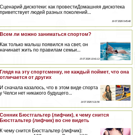
Сценарий дискотеки: как провестиДомашняя дискотека
приветствует людей разных поколений...
16 07 2026 9:45:48
Всем ли можно заниматься спортом?
Как только малыш появился на свет, он
начинает жить по правилам семьи...
15 07 2026 10:41:13
Глядя на эту спортсменку, не каждый поймет, что она
отличается от других
И сначала казалось, что в этом виде спорта
у Челси нет никакого будущего...
14 07 2026 5:31:56
Сонник Бюcтгальтер (лифчик), к чему снится
Бюcтгальтер (лифчик) во сне видеть
К чему снится Бюcтгальтер (лифчик):