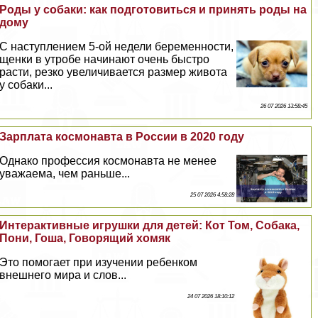
Роды у собаки: как подготовиться и принять роды на
дому
С наступлением 5-ой недели беременности,
щенки в утробе начинают очень быстро
расти, резко увеличивается размер живота
у собаки...
26 07 2026 13:58:45
Зарплата космонавта в России в 2020 году
Однако профессия космонавта не менее
уважаема, чем раньше...
25 07 2026 4:58:28
Интеpaктивные игрушки для детей: Кот Том, Собака,
Пони, Гоша, Говорящий хомяк
Это помогает при изучении ребенком
внешнего мира и слов...
24 07 2026 18:10:12