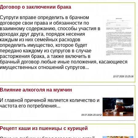
Договор о заключении бpaка
Супруги вправе определить в брачном
договоре свои права и обязанности по
взаимному содержанию, способы участия в
доходах друг друга, порядок несения
каждым из них семейных расходов
определить имущество, которое будет
передано каждому из супругов в случае
расторжения бpaка, а также включить в
брачный договор любые иные положения, касающиеся
имущественных отношений супругов...
10 07 2026 15:25:36
Влияние алкоголя на мужчин
И главной причиной является количество и
частота его потрeбления...
09 07 2026 20:18:52
Рецепт каши из пшеницы с курицей