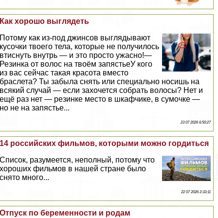
Как хорошо выглядеть
Потому как из-под джинсов выглядывают
кусочки твоего тела, которые не получилось
втиснуть внутрь — и это просто ужасно!—
Резинка от волос на твоём запястьеУ кого
из вас сейчас такая красота вместо
браслета? Ты забыла снять или специально носишь на
всякий случай — если захочется собрать волосы? Нет и
ещё раз нет — резинке место в шкафчике, в сумочке —
но не на запястье...
23 07 2026 6:50:27
14 российских фильмов, которыми можно гордиться
Список, разумеется, неполный, потому что
хороших фильмов в нашей стране было
снято много...
22 07 2026 2:33:11
Отпуск по беременности и родам