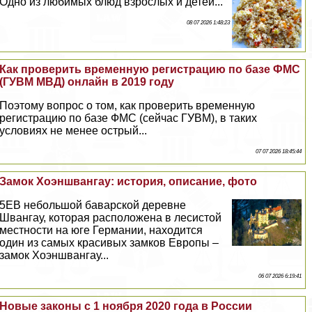
Одно из любимых блюд взрослых и детей...
08 07 2026 1:48:23
Как проверить временную регистрацию по базе ФМС
(ГУВМ МВД) онлайн в 2019 году
Поэтому вопрос о том, как проверить временную
регистрацию по базе ФМС (сейчас ГУВМ), в таких
условиях не менее острый...
07 07 2026 18:45:44
Замок Хоэншвангау: история, описание, фото
5EВ небольшой баварской деревне
Швангау, которая расположена в лесистой
местности на юге Германии, находится
один из самых красивых замков Европы –
замок Хоэншвангау...
06 07 2026 6:19:41
Новые законы с 1 ноября 2020 года в России