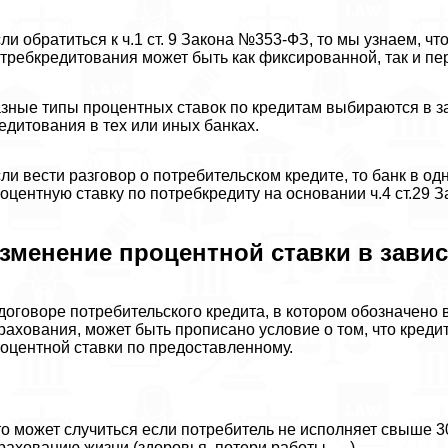
ли обратиться к ч.1 ст. 9 Закона №353-ФЗ, то мы узнаем, ч
требкредитования может быть как фиксированной, так и п
зные типы процентных ставок по кредитам выбираются в з
едитования в тех или иных банках.
ли вести разговор о потребительском кредите, то банк в о
оцентную ставку по потребкредиту на основании ч.4 ст.29 З
зменение процентной ставки в завис
договоре потребительского кредита, в котором обозначено
рахования, может быть прописано условие о том, что кред
оцентной ставки по предоставленному.
о может случиться если потребитель не исполняет свыше 3
рахованию жизни (здоровья, потери работы, …).