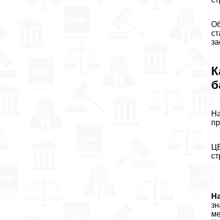
Об
ст
за
К
б
На
пр
ЦБ
ст
На
зн
ме