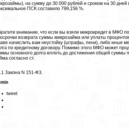
крозаймы), на сумму до 30 000 рублей и сроком на 30 дней
ксимальное ПСК составило 799,156 %.
ратите внимание, что если вы взяли микрокредит в МФО по 
осрочки возврата суммы микрозайма или уплаты процентов
аве начислить вам неустойку (штрафы, пени), либо иные м
лга по кредитному договору. Помимо этого МФО может про
ммы основного долга вплоть до достижения общей суммы 
йма согласно ст.
.1 Закона N 151-ФЗ.
dmin
tweet