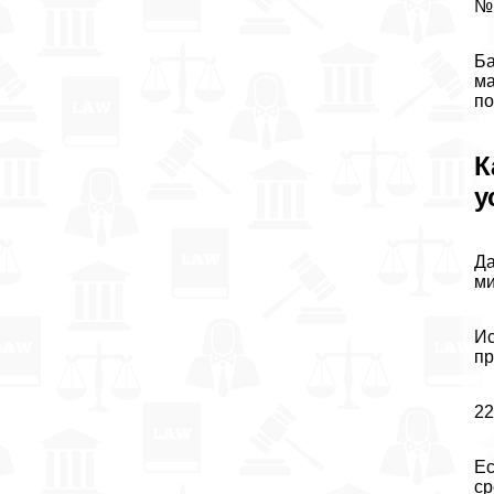
№ 
Ба
ма
по
К
у
Да
ми
Ис
пр
22
Ес
ср