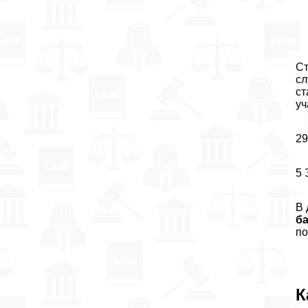
Ст
сл
ст
уч
29
5 
В 
б
по
К