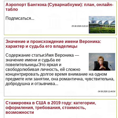
Аэропорт Бангкока (Суварнабхуми): план, онлайн-
табло
Подписаться...
05 08 2026 0:22:23
Значение и происхождение имени Вероника:
хаpaктер и судьба его владелицы
Содержание статьи:Имя Вероника —
значение имени и судьба ее
повелительницыЭто яркая и
свободолюбивая личность, ей сложно
концентрировать долгое время внимание на одном
предмете или занятии, она романтична, чувствительна,
добродушна и отзывчива...
04 08 2026 11:44:54
Стажировка в США в 2019 году: категории,
оформления, требования, стоимость,
возможности