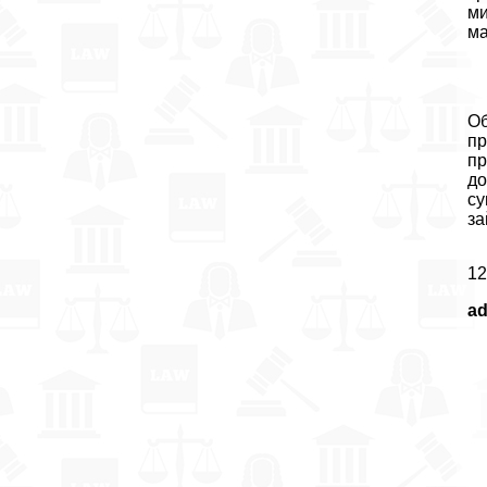
ми
ма
Об
пр
пр
до
су
за
12
a