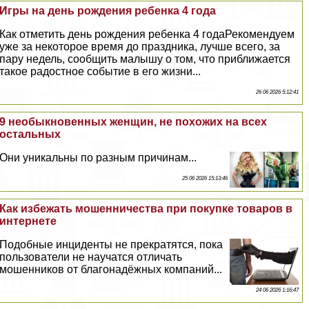
Игры на день рождения ребенка 4 года
Как отметить день рождения ребенка 4 годаРекомендуем
уже за некоторое время до праздника, лучше всего, за
пару недель, сообщить малышу о том, что приближается
такое радостное событие в его жизни...
26 06 2026 5:12:41
9 необыкновенных женщин, не похожих на всех
остальных
Они уникальны по разным причинам...
25 06 2026 15:13:46
Как избежать мошенничества при покупке товаров в
интернете
Подобные инциденты не прекратятся, пока
пользователи не научатся отличать
мошенников от благонадёжных компаний...
24 06 2026 1:16:47