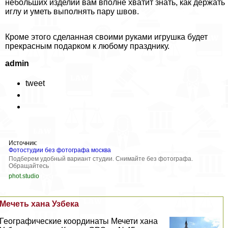
небольших изделий вам вполне хватит знать, как держать
иглу и уметь выполнять пару швов.
Кроме этого сделанная своими руками игрушка будет
прекрасным подарком к любому празднику.
admin
tweet
Источник:
Фотостудии без фотографа москва
Подберем удобный вариант студии. Снимайте без фотографа.
Обращайтесь
phot.studio
Мечеть хана Узбека
Географические координаты Мечети хана