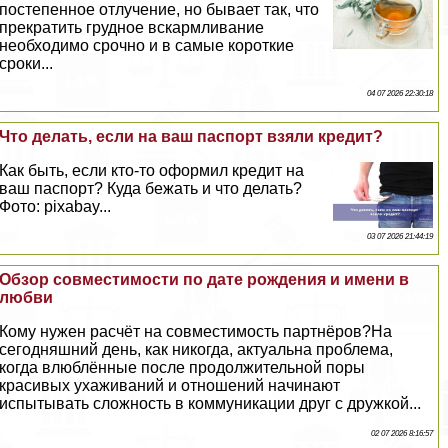
постепенное отлучение, но бывает так, что
прекратить грудное вскармливание
необходимо срочно и в самые короткие
сроки...
04 07 2026 22:30:18
Что делать, если на ваш паспорт взяли кредит?
Как быть, если кто-то оформил кредит на
ваш паспорт? Куда бежать и что делать?
Фото: pixabay...
03 07 2026 21:44:19
Обзор совместимости по дате рождения и имени в
любви
Кому нужен расчёт на совместимость партнёров?На
сегодняшний день, как никогда, актуальна проблема,
когда влюблённые после продолжительной поры
красивых ухаживаний и отношений начинают
испытывать сложность в коммуникации друг с дружкой...
02 07 2026 8:16:57