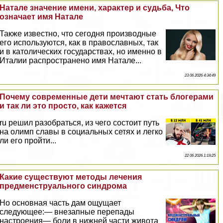
Натале значение имени, хаpaктер и судьба, Что
означает имя Натале
Также известно, что сегодня производные
его используются, как в православных, так
и в католических государствах, но именно в
Италии распространено имя Натале...
23 06 2026 4:34:49
Почему современные дети мечтают стать блогерами
и так ли это просто, как кажется
ru решил разобраться, из чего состоит путь
на олимп славы в социальных сетях и легко
ли его пройти...
22 06 2026 1:19:25
Какие существуют методы лечения
предмeнcтpуального синдрома
Но основная часть дам ощущает
следующее:— внезапные перепады
настроения— боли в нижней части живота