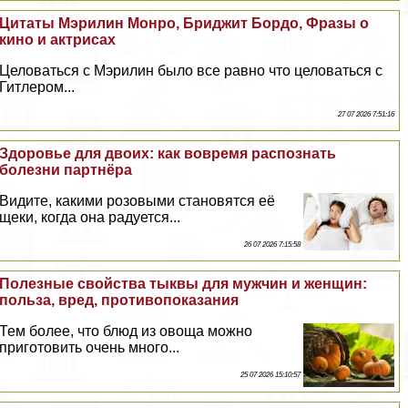
Цитаты Мэрилин Монро, Бриджит Бордо, Фразы о
кино и актрисах
Целоваться с Мэрилин было все равно что целоваться с
Гитлером...
27 07 2026 7:51:16
Здоровье для двоих: как вовремя распознать
болезни партнёра
Видите, какими розовыми становятся её
щеки, когда она радуется...
26 07 2026 7:15:58
Полезные свойства тыквы для мужчин и женщин:
польза, вред, противопоказания
Тем более, что блюд из овоща можно
приготовить очень много...
25 07 2026 15:10:57