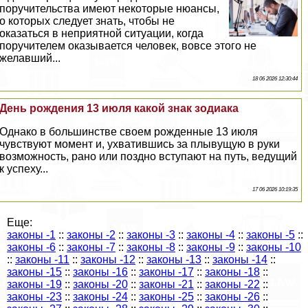
поручительства имеют некоторые нюансы,
о которых следует знать, чтобы не
оказаться в неприятной ситуации, когда
поручителем оказывается человек, вовсе этого не
желавший...
18 06 2026 12:30:44
День рождения 13 июля какой знак зодиака
Однако в большинстве своем рожденные 13 июля
чувствуют момент и, ухватившись за плывущую в руки
возможность, рано или поздно вступают на путь, ведущий
к успеху...
17 06 2026 10:19:35
Еще:
законы -1
::
законы -2
::
законы -3
::
законы -4
::
законы -5
::
законы -6
::
законы -7
::
законы -8
::
законы -9
::
законы -10
::
законы -11
::
законы -12
::
законы -13
::
законы -14
::
законы -15
::
законы -16
::
законы -17
::
законы -18
::
законы -19
::
законы -20
::
законы -21
::
законы -22
::
законы -23
::
законы -24
::
законы -25
::
законы -26
::