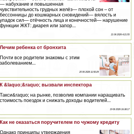
— набухание и повышенная
чувствительность грудных желёз— плохой сон – от
бессонницы до кошмарных сновидений— вялость и
упадок сил— отёчность лица и конечностей— нарушение
функции ЖКТ: диарея или запор...
21 06 2026 4:21:55
Лечим ребенка от бронхита
Почти все родители знакомы с этим
заболеванием...
20 06 2026 11:50:29
К &laquo;&raquo; вызвали инспектора
Такси&raquo; на рынке, позволив компании наращивать
стоимость поездок и снижать доходы водителей...
19 06 2026 16:38:17
Как не оказаться поручителем по чужому кредиту
Однако принципы утверждения