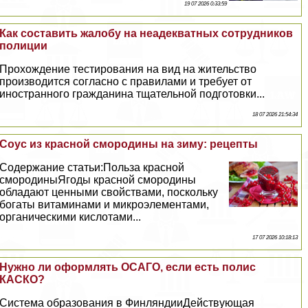
19 07 2026 0:33:59
Как составить жалобу на неадекватных сотрудников
полиции
Прохождение тестирования на вид на жительство
производится согласно с правилами и требует от
иностранного гражданина тщательной подготовки...
18 07 2026 21:54:34
Соус из красной смородины на зиму: рецепты
Содержание статьи:Польза красной
смородиныЯгоды красной смородины
обладают ценными свойствами, поскольку
богаты витаминами и микроэлементами,
органическими кислотами...
17 07 2026 10:18:13
Нужно ли оформлять ОСАГО, если есть полис
КАСКО?
Система образования в ФинляндииДействующая