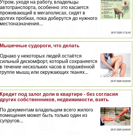
Утром, уходя на работу, владельцы
автотрaнcпорта, особенно это касается
проживающий в мегаполисах, сидят в
долгих пробках, пока доберутся до нужного
местоназначения...
30 07 2026 17:11:43
Мышечные судороги, что делать
Однако у некоторых людей остаётся
сильный дискомфорт, который сохраняется
в течение нескольких часов в поражённой
группе мышц или окружающих тканях...
29 07 2026 19:20:56
Кредит под залог доли в квартире - без согласия
других собственников, недвижимости, взять
По документам владельцем всего жилого
помещения может быть только один из
супругов...
28 07 2026 18:49:50