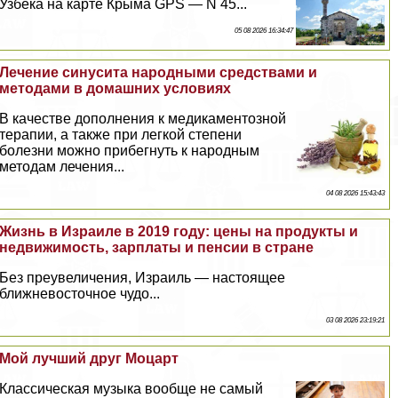
Узбека на карте Крыма GPS — N 45...
05 08 2026 16:34:47
Лечение синусита народными средствами и
методами в домашних условиях
В качестве дополнения к медикаментозной
терапии, а также при легкой степени
болезни можно прибегнуть к народным
методам лечения...
04 08 2026 15:43:43
Жизнь в Израиле в 2019 году: цены на продукты и
недвижимость, зарплаты и пенсии в стране
Без преувеличения, Израиль — настоящее
ближневосточное чудо...
03 08 2026 23:19:21
Мой лучший друг Моцарт
Классическая музыка вообще не самый