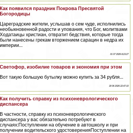
Как появился праздник Покрова Пресвятой
Богородицы
Цареградские жители, услышав о сем чуде, исполнились
необыкновенной радости и упования, что Бог, молитвами
Ходатаицы христиан, отвратит бедствия, которые тогда
были нанесены грекам вторжением сарацин в недра их
империи...
01 07 2026 8:23:27
Светофор, изобилие товаров и экономия при этом
Вот такую большую бутылку можно купить за 34 рубля...
30 06 2026 22:47:10
Как получить справку из психоневрологического
диспансера
В частности, справку из психоневрологического
диспансера у вас обязательно потребуют в
случаях:Поступлении на обучение в автошколу и при
получении водительского удостоверенияПоступлении на