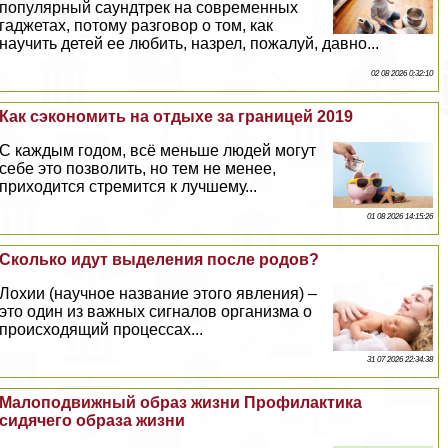
популярный саундтрек на современных
гаджетах, потому разговор о том, как
научить детей ее любить, назрел, пожалуй, давно...
02 08 2026 0:32:10
Как сэкономить на отдыхе за границей 2019
C каждым годом, всё меньше людей могут
себе это позволить, но тем не менее,
приходится стремится к лучшему...
01 08 2026 14:15:26
Сколько идут выделения после родов?
Лохии (научное название этого явления) –
это один из важных сигналов организма о
происходящий процессах...
31 07 2026 22:34:38
Малоподвижный образ жизни Профилактика
сидячего образа жизни