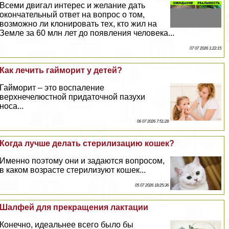
Всеми двигал интерес и желание дать
окончательный ответ на вопрос о том,
возможно ли клонировать тех, кто жил на
Земле за 60 млн лет до появления человека...
07 07 2026 1:22:15
Как лечить гайморит у детей?
Гайморит – это воспаление
верхнечелюстной придаточной пазухи
носа...
06 07 2026 7:51:28
Когда лучше делать стерилизацию кошек?
Именно поэтому они и задаются вопросом,
в каком возрасте стерилизуют кошек...
05 07 2026 18:25:36
Шалфей для прекращения лактации
Конечно, идеальнее всего было бы