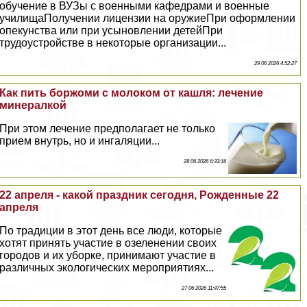
обучение в ВУЗы с военными кафедрами и военные
училищаПолучении лицензии на оружиеПри оформлении
опекунства или при усыновлении детейПри
трудоустройстве в некоторые организации...
29 06 2026 4:52:27
Как пить боржоми с молоком от кашля: лечение
минералкой
При этом лечение предполагает не только
прием внутрь, но и ингаляции...
28 06 2026 6:33:16
22 апреля - какой праздник сегодня, Рожденные 22
апреля
По традиции в этот день все люди, которые
хотят принять участие в озеленении своих
городов и их уборке, принимают участие в
различных экологических мероприятиях...
27 06 2026 11:47:55