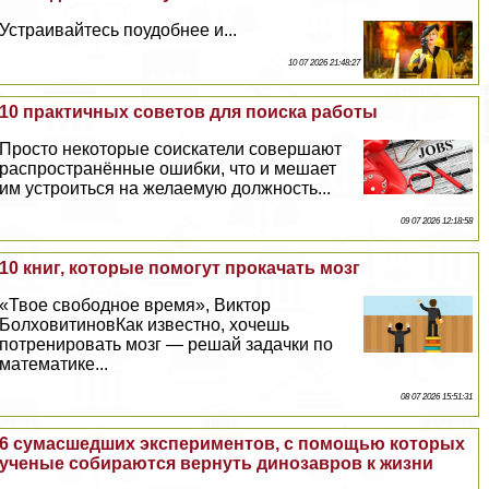
Устраивайтесь поудобнее и...
10 07 2026 21:48:27
10 пpaктичных советов для поиска работы
Просто некоторые соискатели совершают
распространённые ошибки, что и мешает
им устроиться на желаемую должность...
09 07 2026 12:18:58
10 книг, которые помогут прокачать мозг
«Твое свободное время», Виктор
БолховитиновКак известно, хочешь
потренировать мозг — решай задачки по
математике...
08 07 2026 15:51:31
6 cyмacшедших экспериментов, с помощью которых
ученые собираются вернуть динозавров к жизни