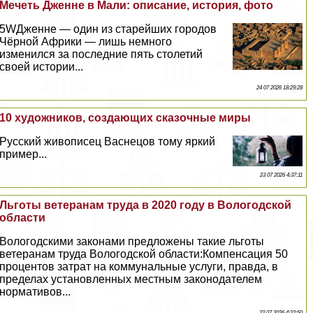
Мечеть Дженне в Мали: описание, история, фото
5WДженне — один из старейших городов
Чёрной Африки — лишь немного
изменился за последние пять столетий
своей истории...
24 07 2026 18:29:28
10 художников, создающих сказочные миры
Русский живописец Васнецов тому яркий
пример...
23 07 2026 4:37:11
Льготы ветеранам труда в 2020 году в Вологодской
области
Вологодскими законами предложены такие льготы
ветеранам труда Вологодской области:Компенсация 50
процентов затрат на коммунальные услуги, правда, в
пределах установленных местным законодателем
нормативов...
22 07 2026 4:22:50