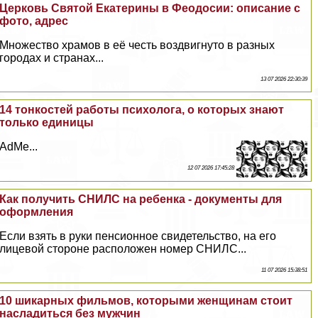
Церковь Святой Екатерины в Феодосии: описание с
фото, адрес
Множество храмов в её честь воздвигнуто в разных
городах и странах...
13 07 2026 22:30:39
14 тонкостей работы психолога, о которых знают
только единицы
AdMe...
12 07 2026 17:45:28
Как получить СНИЛС на ребенка - документы для
оформления
Если взять в руки пенсионное свидетельство, на его
лицевой стороне расположен номер СНИЛС...
11 07 2026 15:38:51
10 шикарных фильмов, которыми женщинам стоит
насладиться без мужчин