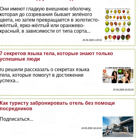
Они имеют гладкую внешнюю оболочку,
которая до созревания бывает зелёного
цвета, но затем превращается в золотисто-
жёлтый, ярко-жёлтый или оранжево-
красный, в зависимости от типа сорта...
26 06 2026 1:29:53
7 секретов языка тела, которые знают только
успешные люди
ru решили рассказать о секретах языка
тела, которые помогут в достижении
успеха...
25 06 2026 16:53:33
Как туристу забронировать отель без помощи
посредников
Подписаться...
24 06 2026 18:33:41