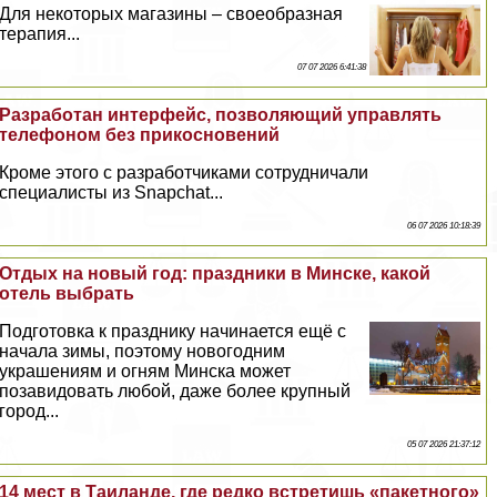
Для некоторых магазины – своеобразная
терапия...
07 07 2026 6:41:38
Разработан интерфейс, позволяющий управлять
телефоном без прикосновений
Кроме этого с разработчиками сотрудничали
специалисты из Snapchat...
06 07 2026 10:18:39
Отдых на новый год: праздники в Минске, какой
отель выбрать
Подготовка к празднику начинается ещё с
начала зимы, поэтому новогодним
украшениям и огням Минска может
позавидовать любой, даже более крупный
город...
05 07 2026 21:37:12
14 мест в Таиланде, где редко встретишь «пакетного»