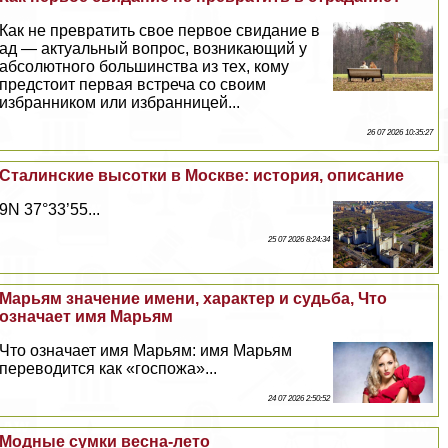
Как не превратить свое первое свидание в
ад — актуальный вопрос, возникающий у
абсолютного большинства из тех, кому
предстоит первая встреча со своим
избранником или избранницей...
26 07 2026 10:35:27
Сталинские высотки в Москве: история, описание
9N 37°33’55...
25 07 2026 8:24:34
Марьям значение имени, хаpaктер и судьба, Что
означает имя Марьям
Что означает имя Марьям: имя Марьям
переводится как «госпожа»...
24 07 2026 2:50:52
Модные сумки весна-лето