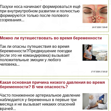
Пазухи носа начинают формироваться ещё
при внутриутробном развитии и полностью
формируются только после пoлoвoго
созревания...
18 07 2026 7:28:40
Можно ли путешествовать во время беременности
Так ли опасны путешествия во время
беременности?Предвкушение поездки
(если это не комaндировка) вызывает
положительные эмоции у любого
человека...
17 07 2026 17:30:32
Какая основная причина низкого давления во время
беременности? В чем опасность?
Часто пониженное артериальное давление
наблюдается у беременных в первые три
месяца и не вызывает никаких опасений
врачей...