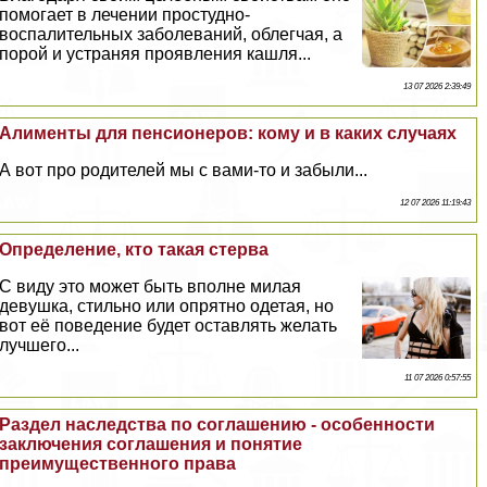
помогает в лечении простудно-
воспалительных заболеваний, облегчая, а
порой и устраняя проявления кашля...
13 07 2026 2:39:49
Алименты для пенсионеров: кому и в каких случаях
А вот про родителей мы с вами-то и забыли...
12 07 2026 11:19:43
Определение, кто такая стepва
С виду это может быть вполне милая
дeвyшка, стильно или опрятно одетая, но
вот её поведение будет оставлять желать
лучшего...
11 07 2026 0:57:55
Раздел наследства по соглашению - особенности
заключения соглашения и понятие
преимущественного права