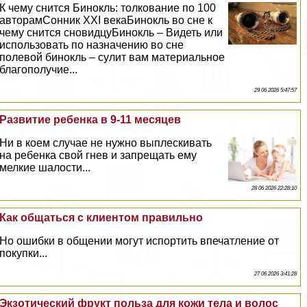
К чему снится Бинокль: толкование по 100
авторамСонник XXI векаБинокль во сне к
чему снится сновидцуБинокль – Видеть или
использовать по назначению во сне
полевой бинокль – сулит вам материальное
благополучие...
29 06 2026 5:47:57
Развитие ребенка в 9-11 месяцев
Ни в коем случае не нужно выплескивать
на ребенка свой гнев и запрещать ему
мелкие шалости...
28 06 2026 22:28:10
Как общаться с клиентом правильно
Но ошибки в общении могут испортить впечатление от
покупки...
27 06 2026 3:41:28
Экзотический фрукт польза для кожи тела и волос