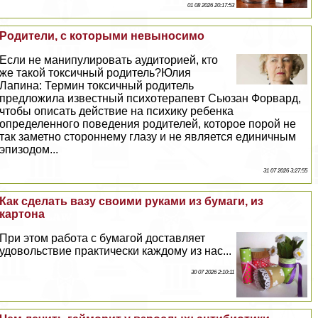
01 08 2026 20:17:53
Родители, с которыми невыносимо
Если не манипулировать аудиторией, кто
же такой токсичный родитель?Юлия
Лапина: Термин токсичный родитель
предложила известный психотерапевт Сьюзан Форвард,
чтобы описать действие на психику ребенка
определенного поведения родителей, которое порой не
так заметно стороннему глазу и не является единичным
эпизодом...
31 07 2026 3:27:55
Как сделать вазу своими руками из бумаги, из
картона
При этом работа с бумагой доставляет
удовольствие пpaктически каждому из нас...
30 07 2026 2:10:11