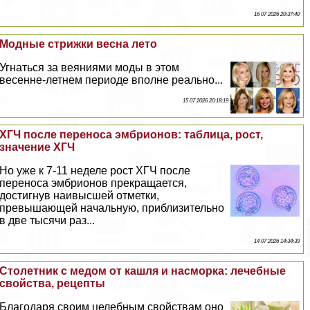
16 07 2026 20:37:40
Модные стрижки весна лето
Угнаться за веяниями моды в этом
весенне-летнем периоде вполне реально...
15 07 2026 20:18:19
ХГЧ после переноса эмбрионов: таблица, рост,
значение ХГЧ
Но уже к 7-11 неделе рост ХГЧ после
переноса эмбрионов прекращается,
достигнув наивысшей отметки,
превышающей начальную, приблизительно
в две тысячи раз...
14 07 2026 14:34:39
Столетник с медом от кашля и насморка: лечебные
свойства, рецепты
Благодаря своим целебным свойствам оно