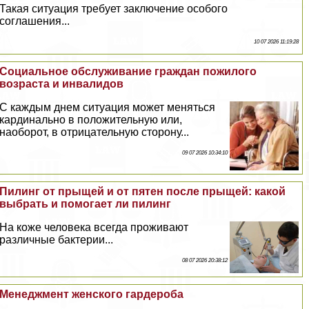
Такая ситуация требует заключение особого
соглашения...
10 07 2026 11:19:28
Социальное обслуживание граждан пожилого
возраста и инвалидов
С каждым днем ситуация может меняться
кардинально в положительную или,
наоборот, в отрицательную сторону...
09 07 2026 10:34:10
Пилинг от прыщей и от пятен после прыщей: какой
выбрать и помогает ли пилинг
На коже человека всегда проживают
различные бактерии...
08 07 2026 20:38:12
Менеджмент женского гардероба