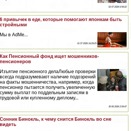
02 07 2026 6:59:22
6 привычек в еде, которые помогают японкам быть
стройными
Мы в AdMe...
01 07 2026 16:29:25
Как Пенсионный фонд ищет мошенников-
пенсионеров
Изъятие пенсионного делаЛюбые проверки
всегда подразумевают наличие подозрений
на факты мошенничества, например, когда
пенсионер пытается получить увеличенную
сумму выплат по поддельным записям в
трудовой или купленному диплому...
30 06 2026 2:59:47
Сонник Бинокль, к чему снится Бинокль во сне
видеть