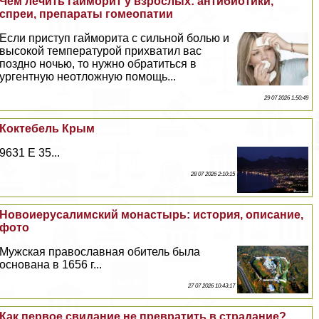
Чем лечить гайморит у взрослых: антибиотики,
спреи, препараты гомеопатии
Если приступ гайморита с сильной болью и
высокой температурой прихватил вас
поздно ночью, то нужно обратиться в
ургентную неотложную помощь...
29 07 2026 1:50:49
Коктебель Крым
9631 E 35...
28 07 2026 2:10:15
Новоиерусалимский монастырь: история, описание,
фото
Мужская православная обитель была
основана в 1656 г...
27 07 2026 10:43:17
Как первое свидание не превратить в страдание?