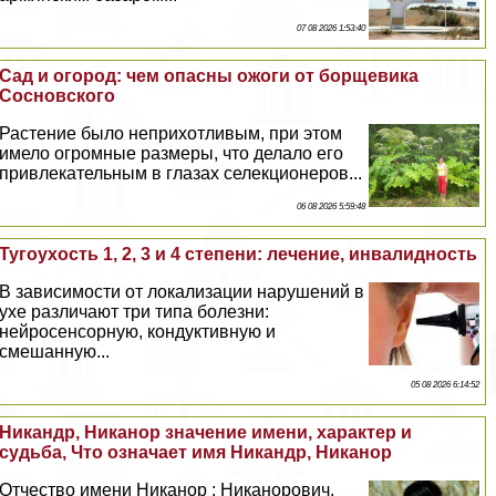
07 08 2026 1:53:40
Сад и огород: чем опасны ожоги от борщевика
Сосновского
Растение было неприхотливым, при этом
имело огромные размеры, что делало его
привлекательным в глазах селекционеров...
06 08 2026 5:59:48
Тугоухость 1, 2, 3 и 4 степени: лечение, инвалидность
В зависимости от локализации нарушений в
ухе различают три типа болезни:
нейросенсорную, кондуктивную и
смешанную...
05 08 2026 6:14:52
Никандр, Никанор значение имени, хаpaктер и
судьба, Что означает имя Никандр, Никанор
Отчество имени Никанор : Никанорович,