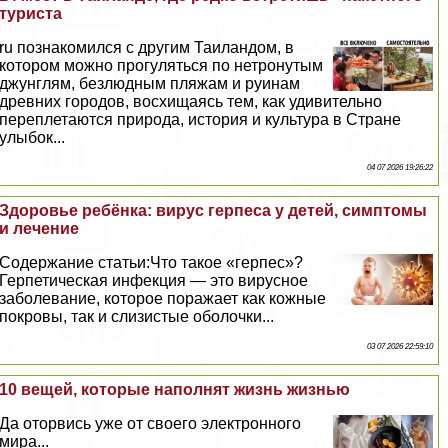
туриста
ru познакомился с другим Таиландом, в
котором можно прогуляться по нетронутым
джунглям, безлюдным пляжам и руинам
древних городов, восхищаясь тем, как удивительно
переплетаются природа, история и культура в Стране
улыбок...
04 07 2026 19:26:22
Здоровье ребёнка: вирус гepпeса у детей, симптомы
и лечение
Содержание статьи:Что такое «гepпeс»?
Герпетическая инфекция — это вирусное
заболевание, которое поражает как кожные
покровы, так и слизистые оболочки...
03 07 2026 22:59:10
10 вещей, которые наполнят жизнь жизнью
Да оторвись уже от своего электронного
мира...