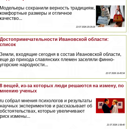
Модельеры сохранили верность традициям,
комфортные размеры и отличное
качество...
23 07 2026 20:39:28
Достопримечательности Ивановской области:
список
Земли, входящие сегодня в состав Ивановской области,
еще до прихода славянских племен заселяли финно-
угорские народности...
22 07 2026 16:45:54
8 вещей, из-за которых люди решаются на измену, по
мнению ученых
ru собрал мнения психологов и результаты
научных экспериментов и рассказывает об
обстоятельствах, которые увеличивают
риск измены...
21 07 2026 1:58:40