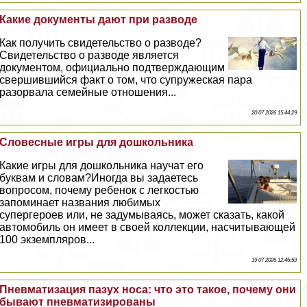
Какие документы дают при разводе
Как получить свидетельство о разводе?
Свидетельство о разводе является
документом, официально подтверждающим
свершившийся факт о том, что супружеская пара
разорвала семейные отношения...
20 07 2026 15:44:29
Словесные игры для дошкольника
Какие игры для дошкольника научат его
буквам и словам?Иногда вы задаетесь
вопросом, почему ребенок с легкостью
запоминает названия любимых
супергероев или, не задумываясь, может сказать, какой
автомобиль он имеет в своей коллекции, насчитывающей
100 экземпляров...
19 07 2026 12:46:59
Пневматизация пазух носа: что это такое, почему они
бывают пневматизированы