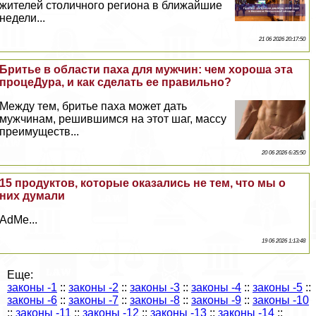
жителей столичного региона в ближайшие
недели...
21 06 2026 20:17:50
Бритье в области паха для мужчин: чем хороша эта
процеДypa, и как сделать ее правильно?
Между тем, бритье паха может дать
мужчинам, решившимся на этот шаг, массу
преимуществ...
20 06 2026 6:35:50
15 продуктов, которые оказались не тем, что мы о
них думали
AdMe...
19 06 2026 1:13:48
Еще:
законы -1
::
законы -2
::
законы -3
::
законы -4
::
законы -5
::
законы -6
::
законы -7
::
законы -8
::
законы -9
::
законы -10
::
законы -11
::
законы -12
::
законы -13
::
законы -14
::