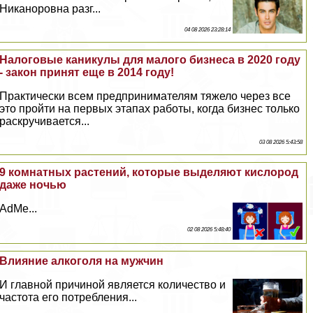
Никаноровна разг...
04 08 2026 23:28:14
Налоговые каникулы для малого бизнеса в 2020 году
- закон принят еще в 2014 году!
Пpaктически всем предпринимателям тяжело через все
это пройти на первых этапах работы, когда бизнес только
раскручивается...
03 08 2026 5:43:58
9 комнатных растений, которые выделяют кислород
даже ночью
AdMe...
02 08 2026 5:48:40
Влияние алкоголя на мужчин
И главной причиной является количество и
частота его потрeбления...