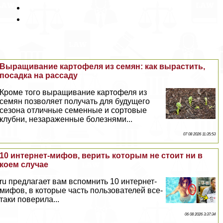
Выращивание картофеля из семян: как вырастить,
посадка на рассаду
Кроме того выращивание картофеля из
семян позволяет получать для будущего
сезона отличные семенные и сортовые
клубни, незараженные болезнями...
07 08 2026 11:35:53
10 интернет-мифов, верить которым не стоит ни в
коем случае
ru предлагает вам вспомнить 10 интернет-
мифов, в которые часть пользователей все-
таки поверила...
06 08 2026 3:37:34