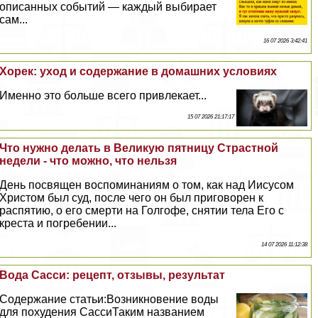
описанных событий — каждый выбирает
сам...
16 07 2026 3:42:41
Хорек: уход и содержание в домашних условиях
Именно это больше всего привлекает...
15 07 2026 21:17:17
Что нужно делать в Великую пятницу Страстной
недели - что можно, что нельзя
День посвящен воспоминаниям о том, как над Иисусом
Христом был суд, после чего он был приговорен к
распятию, о его cмepти на Голгофе, снятии тела Его с
креста и погребении...
14 07 2026 11:12:38
Вода Сасси: рецепт, отзывы, результат
Содержание статьи:Возникновение воды
для похудения СассиТаким названием