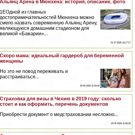
Альянц Арена в Мюнхена: история, описание, фото
1EОдной из главных
достопримечательностей Мюнхена можно
смело назвать современную Альянц Арену,
являющуюся домашним стадионом для
великой «Баварии»...
01 07 2026 10:17:17
Скоро мама: идеальный гардероб для беременной
женщины
Но это не повод переживать и
расстраиваться...
30 06 2026 11:54:56
Страховка для визы в Чехию в 2019 году: сколько
стоит и как оформить, перечень документов
Приобрести документ о медстраховании несложно...
29 06 2026 11:46:30