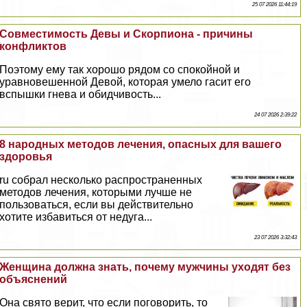
25 07 2026 11:44:19
Совместимость Девы и Скорпиона - причины
конфликтов
Поэтому ему так хорошо рядом со спокойной и
уравновешенной Девой, которая умело гасит его
вспышки гнева и обидчивость...
24 07 2026 2:39:22
8 народных методов лечения, опасных для вашего
здоровья
ru собрал несколько распространенных
методов лечения, которыми лучше не
пользоваться, если вы действительно
хотите избавиться от недуга...
23 07 2026 3:32:43
Женщина должна знать, почему мужчины уходят без
объяснений
Она свято верит, что если поговорить, то