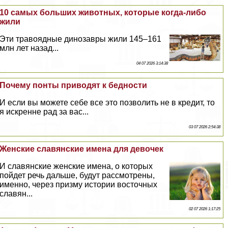
10 самых больших животных, которые когда-либо
жили
Эти травоядные динозавры жили 145–161
млн лет назад...
04 07 2026 3:14:38
Почему понты приводят к бедности
И если вы можете себе все это позволить не в кредит, то
я искренне рад за вас...
03 07 2026 2:54:38
Женские славянские имена для девочек
И славянские женские имена, о которых
пойдет речь дальше, будут рассмотрены,
именно, через призму истории восточных
славян...
02 07 2026 1:17:25