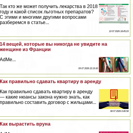
Так кто же может получить лекарства в 2018
году и какой список льготных препаратов?
С этими и многими другими вопросами
разберемся в статье...
10 07 2026 18:45:23
14 вещей, которые вы никогда не увидите на
женщине из Франции
AdMe...
09 07 2026 22:19:30
Как правильно сдавать квартиру в аренду
Как правильно сдавать квартиру в аренду
— какие нюансы закона нужно знать, как
правильно составить договор с жильцами...
08 07 2026 0:40:58
Как вырастить вруна