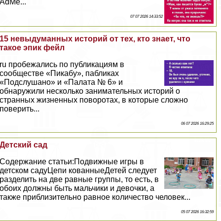
AdMe...
07 07 2026 14:33:52
15 невыдуманных историй от тех, кто знает, что
такое эпик фейл
ru пробежались по публикациям в
сообществе «Пикабу», пабликах
«Подслушано» и «Палата № 6» и
обнаружили несколько занимательных историй о
странных жизненных поворотах, в которые сложно
поверить...
06 07 2026 16:29:25
Детский сад
Содержание статьи:Подвижные игры в
детском садуЦепи кованныеДетей следует
разделить на две равные группы, то есть, в
обоих должны быть мальчики и дeвoчки, а
также приблизительно равное количество человек...
05 07 2026 16:32:59