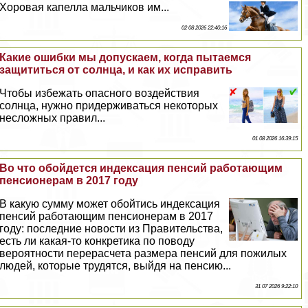
Хоровая капелла мальчиков им...
02 08 2026 22:40:16
Какие ошибки мы допускаем, когда пытаемся
защититься от солнца, и как их исправить
Чтобы избежать опасного воздействия
солнца, нужно придерживаться некоторых
несложных правил...
01 08 2026 16:39:15
Во что обойдется индексация пенсий работающим
пенсионерам в 2017 году
В какую сумму может обойтись индексация
пенсий работающим пенсионерам в 2017
году: последние новости из Правительства,
есть ли какая-то конкретика по поводу
вероятности перерасчета размера пенсий для пожилых
людей, которые трудятся, выйдя на пенсию...
31 07 2026 9:22:10