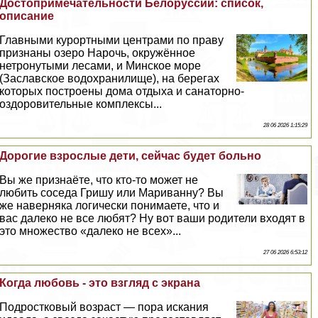
Достопримечательности Белоруссии: список,
описание
Главными курортными центрами по праву
признаны озеро Нарочь, окружённое
нетронутыми лесами, и Минское море
(Заславское водохранилище), на берегах
которых построены дома отдыха и санаторно-
оздоровительные комплексы...
28 06 2026 1:15:29
Дорогие взрослые дети, сейчас будет больно
Вы же признаёте, что кто-то может не
любить соседа Гришу или Мариванну? Вы
же наверняка логически понимаете, что и
вас далеко не все любят? Ну вот ваши родители входят в
это множество «далеко не всех»...
27 06 2026 6:53:12
Когда любовь - это взгляд с экрана
Подростковый возраст — пора искания