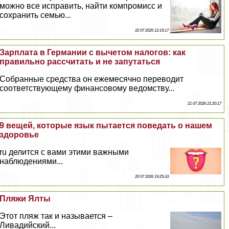
можно все исправить, найти компромисс и
сохранить семью...
22 07 2026 12:19:17
Зарплата в Германии с вычетом налогов: как
правильно рассчитать и не запутаться
Собранные средства он ежемecячно переводит
соответствующему финансовому ведомству...
21 07 2026 21:20:17
9 вещей, которые язык пытается поведать о нашем
здоровье
ru делится с вами этими важными
наблюдениями...
20 07 2026 19:25:33
Пляжи Ялты
Этот пляж так и называется –
Ливадийский...