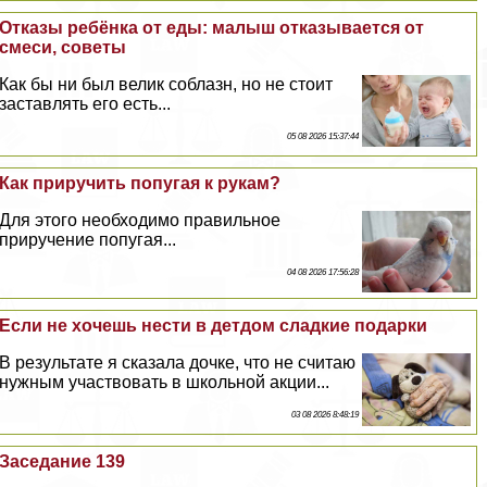
Отказы ребёнка от еды: малыш отказывается от
смеси, советы
Как бы ни был велик coблaзн, но не стоит
заставлять его есть...
05 08 2026 15:37:44
Как приручить попугая к рукам?
Для этого необходимо правильное
приручение попугая...
04 08 2026 17:56:28
Если не хочешь нести в детдом сладкие подарки
В результате я сказала дочке, что не считаю
нужным участвовать в школьной акции...
03 08 2026 8:48:19
Заседание 139