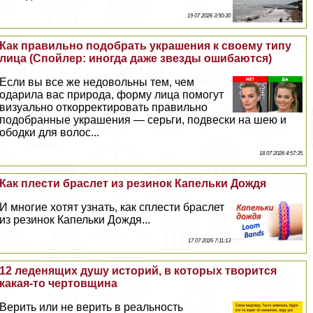
19 07 2026 3:50:30
Как правильно подобрать украшения к своему типу
лица (Спойлер: иногда даже звезды ошибаются)
Если вы все же недовольны тем, чем
одарила вас природа, форму лица помогут
визуально откорректировать правильно
подобранные украшения — серьги, подвески на шею и
ободки для волос...
18 07 2026 4:57:35
Как плести браслет из резинок Капельки Дождя
И многие хотят узнать, как сплести браслет
из резинок Капельки Дождя...
17 07 2026 7:11:13
12 леденящих душу историй, в которых творится
какая-то чертовщина
Верить или не верить в реальность