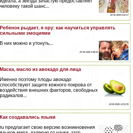
идеала, а звезда зачастую предоставляет
человеку такой шанс...
26 06 2026 6:22:17
Ребенок рыдает, я ору: как научиться управлять
сильными эмоциями
В них можно и утонуть...
25 06 2026 4:58:16
Маска, масло из авокадо для лица
Именно поэтому плоды авокадо
способствуют защите кожного покрова от
воздействия внешних факторов, свободных
радикалов...
24 06 2026 13:51:55
Как создавались языки
ru предлагает свою версию возникновения
языков мира, далекую от науки, зато