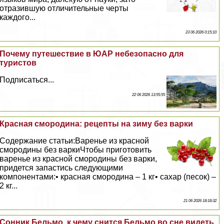
отразившую отличительные черты
каждого...
23 06 2026 0:15:10
Почему путешествие в ЮАР небезопасно для
туристов
Подписаться...
22 06 2026 13:55:55
Красная смородина: рецепты на зиму без варки
Содержание статьи:Варенье из красной
смородины без варкиЧтобы приготовить
варенье из красной смородины без варки,
придется запастись следующими
компонентами:• красная смородина – 1 кг• сахар (песок) –
2 кг...
21 06 2026 18:18:32
Сонник Бельмо, к чему снится Бельмо во сне видеть