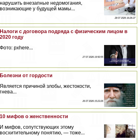
нарушить внезапные недомогания,
возникающие у будущей мамы...
28 07 2026 16:26:37
Налоги с договора подряда с физическим лицом в
2020 году
Фото: pxhere...
27 07 2026 19:50:55
Болезни от гордости
Является причиной злобы, жестокости,
гнева...
26 07 2026 15:23:26
10 мифов о женственности
И мифов, сопутствующих этому
восхитительному понятию, — тоже...