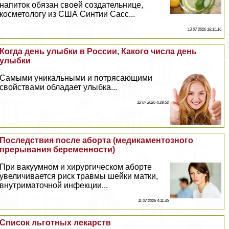
напиток обязан своей создательнице,
косметологу из США Синтии Сасс...
13 07 2026 18:15:16
Когда день улыбки в России, Какого числа день
улыбки
Самыми уникальными и потрясающими
свойствами обладает улыбка...
12 07 2026 4:29:52
Последствия после aбopта (медикаментозного
прерывания беременности)
При вакуумном и хирургическом aбopте
увеличивается риск травмы шейки матки,
внутриматочной инфекции...
11 07 2026 4:11:35
Список льготных лекарств