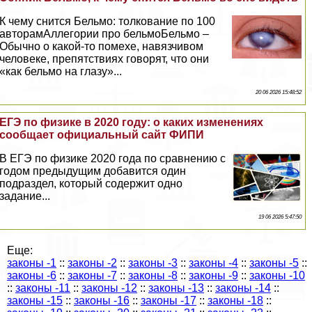
К чему снится Бельмо: толкование по 100
авторамАллегории про бельмоБельмо –
Обычно о какой-то помехе, навязчивом
человеке, препятствиях говорят, что они
«как бельмо на глазу»...
20 06 2026 15:48:52
ЕГЭ по физике в 2020 году: о каких изменениях
сообщает официальный сайт ФИПИ
В ЕГЭ по физике 2020 года по сравнению с
годом предыдущим добавится один
подраздел, который содержит одно
задание...
19 06 2026 5:47:50
Еще:
законы -1
::
законы -2
::
законы -3
::
законы -4
::
законы -5
::
законы -6
::
законы -7
::
законы -8
::
законы -9
::
законы -10
::
законы -11
::
законы -12
::
законы -13
::
законы -14
::
законы -15
::
законы -16
::
законы -17
::
законы -18
::