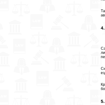
Та
ав
4
Са
ли
пе
Си
ез
Кр
бо
5