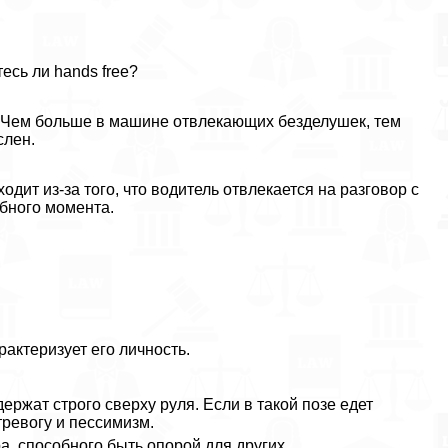
есь ли hands free?
? Чем больше в машине отвлекающих безделушек, тем
слен.
дит из-за того, что водитель отвлекается на разговор с
бного момента.
paктеризует его личность.
держат строго сверху руля. Если в такой позе едет
тревогу и пессимизм.
, способного быть опорой для других.