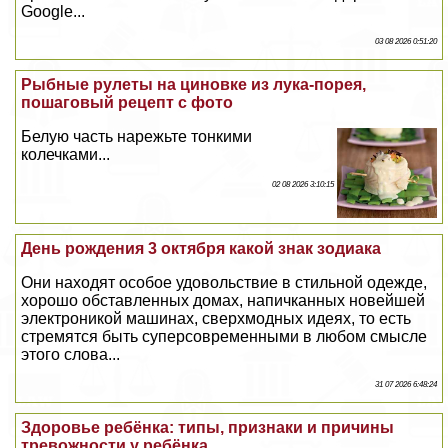
Google...
03 08 2026 0:51:20
Рыбные рулеты на циновке из лука-порея,
пошаговый рецепт с фото
Белую часть нарежьте тонкими
колечками...
02 08 2026 3:10:15
День рождения 3 октября какой знак зодиака
Они находят особое удовольствие в стильной одежде,
хорошо обставленных домах, напичканных новейшей
электроникой машинах, сверхмодных идеях, то есть
стремятся быть суперсовременными в любом смысле
этого слова...
31 07 2026 6:48:24
Здоровье ребёнка: типы, признаки и причины
тревожности у ребёнка