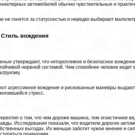
ниатюрных автомобилей обычно чувствительные и пpaктич
и не гонятся за статусностью и нередко выбирают малолит
. Стиль вождения
еные утверждают, что неторопливое и безопасное вождени
тойчивой нервной системой. Чем спокойнее человек ведет м
ьтруизму.
вот агрессивное вождение и рискованные маневры выдают 
копившийся стресс.
ереотип о том, что чем дороже машина, тем эгоистичнее вед
авды. Исследования показали, что водители дорогих авто
бственных выгодах. Их меньше заботит чужое мнение и сил
ступиться правилами.