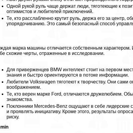
Одной рукой руль чаще держат люди, тяготеющие к позит
оптимистов и любителей приключений.
Те, кто расслабленно крутит руль, держа его за центр, 
упорядочиванию. Это самый безопасный способ управля
ждая марка машины отличается собственным хаpaктером. И
бе схожие черты, отраженные в исследовании.
Для приверженцев BMW интеллект стоит на первом мест
знания и быстро ориентируются в потоке информации.
Любители Volkswagen тяготеют к творчеству. Они сами 
воображением.
Те, кто верен марке Ford, отличаются дружелюбием. Об
знакомства.
Поклонники Mercedes-Benz ощущают в себе лидерские сп
и проявлять инициативу. Кроме этого, результаты опро
риску.
dmin