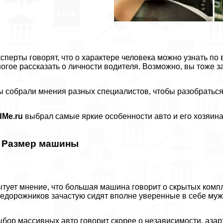
сперты говорят, что о хаpaктере человека можно узнать по
огое рассказать о личности водителя. Возможно, вы тоже 
 собрали мнения разных специалистов, чтобы разобраться, 
dMe.ru
выбрал самые яркие особенности авто и его хозяина, 
. Размер машины
тует мнение, что большая машина говорит о скрытых компл
едорожников зачастую сидят вполне уверенные в себе му
бор массивных авто говорит скорее о независимости, азa