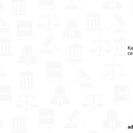
Ка
се
a