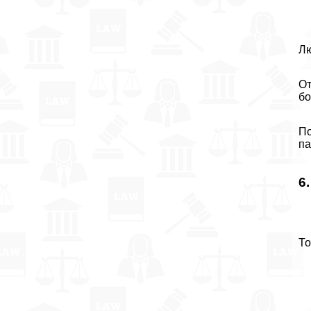
Лю
От
бо
По
па
6
То