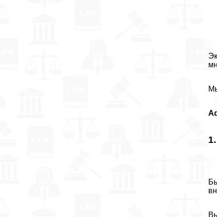
Эк
мн
Мы
A
1
Бы
вн
Вы