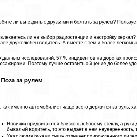
бите ли вы ездить с друзьями и болтать за рулем? Пользует
влекаетесь ли на выбор радиостанции и настройку зеркал
лее дружелюбен водитель. А вместе с тем и более легкомы
 данным исследований, 57 % инцидентов на дорогах происхо
ссажирами. Поэтому лучше оставить общение до более удо
. Поза за рулем
, как именно автомобилист чаще всего держится за руль, ха
Новички придвигаются близко к лобовому стеклу, а руки 
бывалый водитель, то это выдает в нем неуверенность, 
Хват двумя руками снизу отличает прирожденного лидера