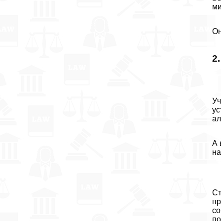
ми
Он
2
Уч
ус
ал
А 
на
Ст
пр
со
по