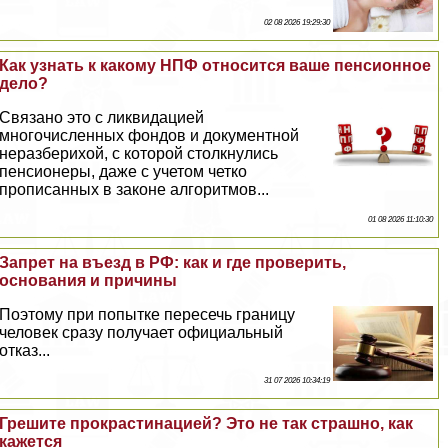
02 08 2026 19:29:30
Как узнать к какому НПФ относится ваше пенсионное
дело?
Связано это с ликвидацией
многочисленных фондов и документной
неразберихой, с которой столкнулись
пенсионеры, даже с учетом четко
прописанных в законе алгоритмов...
01 08 2026 11:10:30
Запрет на въезд в РФ: как и где проверить,
основания и причины
Поэтому при попытке пересечь границу
человек сразу получает официальный
отказ...
31 07 2026 10:34:19
Грешите прокрастинацией? Это не так страшно, как
кажется