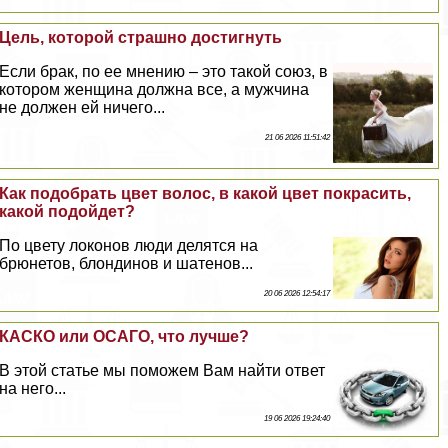
Цель, которой страшно достигнуть
Если бpaк, по ее мнению – это такой союз, в
котором женщина должна все, а мужчина
не должен ей ничего...
21 06 2026 11:51:42
Как подобрать цвет волос, в какой цвет покрасить,
какой подойдет?
По цвету локонов люди делятся на
брюнетов, блондинов и шатенов...
20 06 2026 12:54:17
КАСКО или ОСАГО, что лучше?
В этой статье мы поможем Вам найти ответ
на него...
19 06 2026 19:24:40