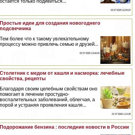
остается только подивиться...
03 07 2026 12:29:22
Простые идеи для создания новогоднего
подсвечника
Тем более что к такому увлекательному
процессу можно привлечь семью и друзей...
02 07 2026 13:44:43
Столетник с медом от кашля и насморка: лечебные
свойства, рецепты
Благодаря своим целебным свойствам оно
помогает в лечении простудно-
воспалительных заболеваний, облегчая, а
порой и устраняя проявления кашля...
01 07 2026 1:13:38
Подорожание бензина : последние новости в России