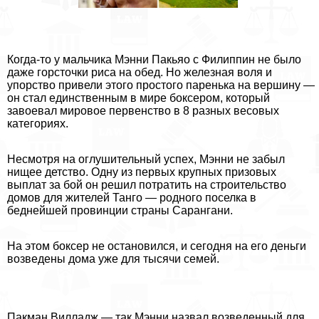
Когда-то у мальчика Мэнни Пакьяо с Филиппин не было
даже горсточки риса на обед. Но железная воля и
упорство привели этого простого паренька на вершину —
он стал единственным в мире боксером, который
завоевал мировое первенство в 8 разных весовых
категориях.
Несмотря на оглушительный успех, Мэнни не забыл
нищее детство. Одну из первых крупных призовых
выплат за бой он решил потратить на строительство
домов для жителей Танго — родного поселка в
беднейшей провинции страны Сарангани.
На этом боксер не остановился, и сегодня на его деньги
возведены дома уже для тысячи семей.
Пакман Вилладж — так Мэнни назвал возведенный для