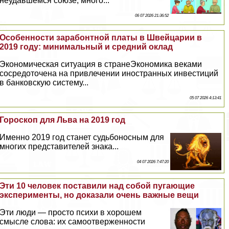
неудавшемся союзе, много...
06 07 2026 21:36:52
Особенности зарабонтной платы в Швейцарии в
2019 году: минимальный и средний оклад
Экономическая ситуация в странеЭкономика веками
сосредоточена на привлечении иностранных инвестиций
в банковскую систему...
05 07 2026 4:13:41
Гороскоп для Льва на 2019 год
Именно 2019 год станет судьбоносным для
многих представителей знака...
04 07 2026 7:47:20
Эти 10 человек поставили над собой пугающие
эксперименты, но доказали очень важные вещи
Эти люди — просто психи в хорошем
смысле слова: их самоотверженности