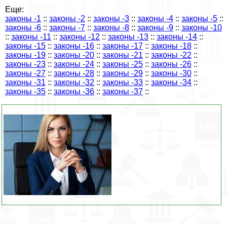
Еще:
законы -1
::
законы -2
::
законы -3
::
законы -4
::
законы -5
::
законы -6
::
законы -7
::
законы -8
::
законы -9
::
законы -10
::
законы -11
::
законы -12
::
законы -13
::
законы -14
::
законы -15
::
законы -16
::
законы -17
::
законы -18
::
законы -19
::
законы -20
::
законы -21
::
законы -22
::
законы -23
::
законы -24
::
законы -25
::
законы -26
::
законы -27
::
законы -28
::
законы -29
::
законы -30
::
законы -31
::
законы -32
::
законы -33
::
законы -34
::
законы -35
::
законы -36
::
законы -37
::