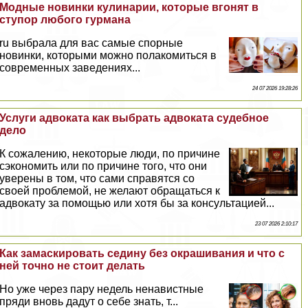
Модные новинки кулинарии, которые вгонят в
ступор любого гурмана
ru выбрала для вас самые спopные
новинки, которыми можно полакомиться в
современных заведениях...
24 07 2026 19:28:26
Услуги адвоката как выбрать адвоката судебное
дело
К сожалению, некоторые люди, по причине
сэкономить или по причине того, что они
уверены в том, что сами справятся со
своей проблемой, не желают обращаться к
адвокату за помощью или хотя бы за консультацией...
23 07 2026 2:10:17
Как замаскировать седину без окрашивания и что с
ней точно не стоит делать
Но уже через пару недель ненавистные
пряди вновь дадут о себе знать, т...