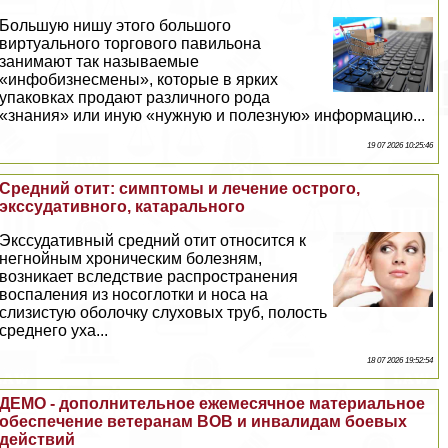
Большую нишу этого большого
виртуального торгового павильона
занимают так называемые
«инфобизнесмены», которые в ярких
упаковках продают различного рода
«знания» или иную «нужную и полезную» информацию...
19 07 2026 10:25:46
Средний отит: симптомы и лечение острого,
экссудативного, катарального
Экссудативный средний отит относится к
негнойным хроническим болезням,
возникает вследствие распространения
воспаления из носоглотки и носа на
слизистую оболочку слуховых труб, полость
среднего уха...
18 07 2026 19:52:54
ДЕМО - дополнительное ежемecячное материальное
обеспечение ветеранам ВОВ и инвалидам боевых
действий