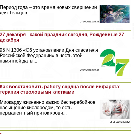
Период года – это время новых свершений
для Тельцов...
27 06 2026 1:53:33
27 декабря - какой праздник сегодня, Рожденные 27
декабря
95 N 1306 «Об установлении Дня спасателя
Российской Федерации» в честь этой
памятной даты...
26 06 2026 5:56:32
Как восстановить работу сердца после инфаркта:
терапия стволовыми клетками
Миокарду жизненно важно бесперебойное
насыщение кислородом, то есть
перманентный приток крови...
25 06 2026 23:15:52