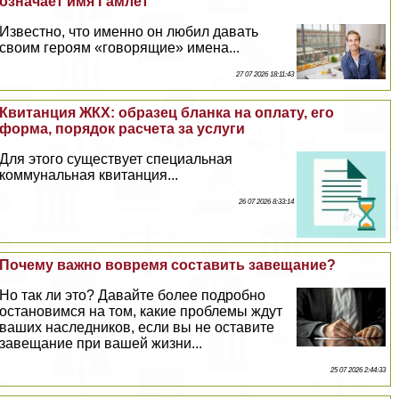
означает имя Гамлет
Известно, что именно он любил давать
своим героям «говорящие» имена...
27 07 2026 18:11:43
Квитанция ЖКХ: образец бланка на оплату, его
форма, порядок расчета за услуги
Для этого существует специальная
коммунальная квитанция...
26 07 2026 8:33:14
Почему важно вовремя составить завещание?
Но так ли это? Давайте более подробно
остановимся на том, какие проблемы ждут
ваших наследников, если вы не оставите
завещание при вашей жизни...
25 07 2026 2:44:33