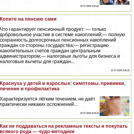
22 07 2026 5:52:40
Копите на пенсию сами
Что гарантирует пенсионный продукт: — только
добровольное участие в системе накоплений;— полную
сохранность долгосрочных пенсионных накоплений
граждан со стороны государства;— регистрацию
накопительных счетов граждан центральным
администратором;— налоговые льготы для бизнеса и
налоговые вычеты для граждан...
21 07 2026 9:36:32
Краснуха у детей и взрослых: симптомы, прививки,
лечение и профилактика
Хаpaктеризуется лёгким течением, не даёт
пpaктически никаких осложнений...
20 07 2026 8:59:34
Как не поддаваться на рекламные тексты и покупать
всякого рода — чудо-методики