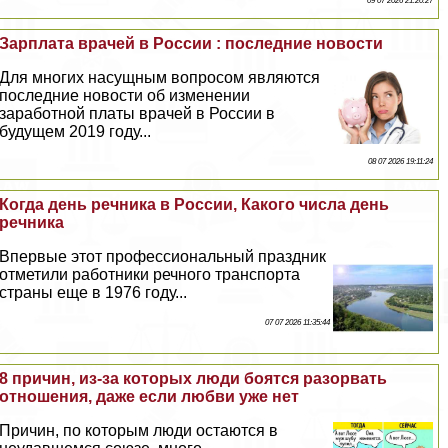
09 07 2026 21:20:27
Зарплата врачей в России : последние новости
Для многих насущным вопросом являются
последние новости об изменении
заработной платы врачей в России в
будущем 2019 году...
08 07 2026 19:11:24
Когда день речника в России, Какого числа день
речника
Впервые этот профессиональный праздник
отметили работники речного трaнcпорта
страны еще в 1976 году...
07 07 2026 11:35:44
8 причин, из-за которых люди боятся разорвать
отношения, даже если любви уже нет
Причин, по которым люди остаются в