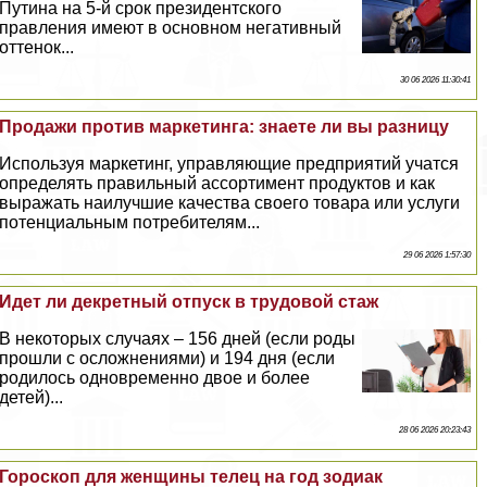
Путина на 5-й срок президентского
правления имеют в основном негативный
оттенок...
30 06 2026 11:30:41
Продажи против маркетинга: знаете ли вы разницу
Используя маркетинг, управляющие предприятий учатся
определять правильный ассортимент продуктов и как
выражать наилучшие качества своего товара или услуги
потенциальным потребителям...
29 06 2026 1:57:30
Идет ли декретный отпуск в трудовой стаж
В некоторых случаях – 156 дней (если роды
прошли с осложнениями) и 194 дня (если
родилось одновременно двое и более
детей)...
28 06 2026 20:23:43
Гороскоп для женщины телец на год зодиак