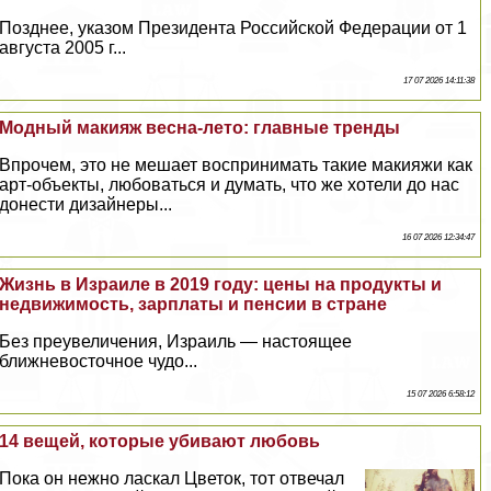
Позднее, указом Президента Российской Федерации от 1
августа 2005 г...
17 07 2026 14:11:38
Модный макияж весна-лето: главные тренды
Впрочем, это не мешает воспринимать такие макияжи как
арт-объекты, любоваться и думать, что же хотели до нас
донести дизайнеры...
16 07 2026 12:34:47
Жизнь в Израиле в 2019 году: цены на продукты и
недвижимость, зарплаты и пенсии в стране
Без преувеличения, Израиль — настоящее
ближневосточное чудо...
15 07 2026 6:58:12
14 вещей, которые убивают любовь
Пока он нежно ласкал Цветок, тот отвечал