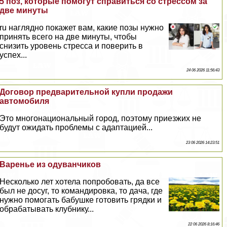
5 поз, которые помогут справиться со стрессом за
две минуты
ru наглядно покажет вам, какие позы нужно
принять всего на две минуты, чтобы
снизить уровень стресса и поверить в
успех...
24 06 2026 11:56:43
Договор предварительной купли продажи
автомобиля
Это многонациональный город, поэтому приезжих не
будут ожидать проблемы с адаптацией...
23 06 2026 14:23:51
Варенье из одуванчиков
Несколько лет хотела попробовать, да все
был не досуг, то комaндировка, то дача, где
нужно помогать бабушке готовить грядки и
обpaбатывать клубнику...
22 06 2026 8:16:46