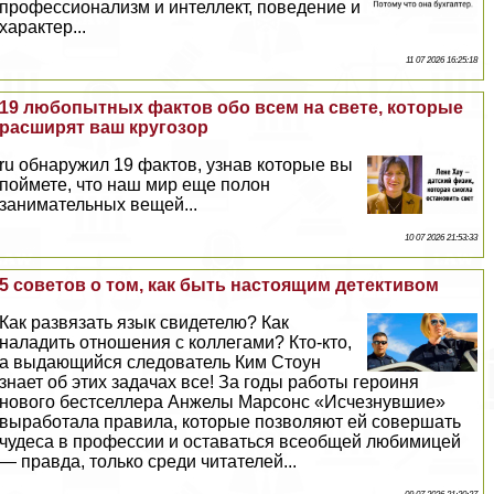
профессионализм и интеллект, поведение и
хаpaктер...
11 07 2026 16:25:18
19 любопытных фактов обо всем на свете, которые
расширят ваш кругозор
ru обнаружил 19 фактов, узнав которые вы
поймете, что наш мир еще полон
занимательных вещей...
10 07 2026 21:53:33
5 советов о том, как быть настоящим детективом
Как развязать язык свидетелю? Как
наладить отношения с коллегами? Кто-кто,
а выдающийся следователь Ким Стоун
знает об этих задачах все! За годы работы героиня
нового бестселлера Анжелы Марсонс «Исчезнувшие»
выработала правила, которые позволяют ей совершать
чудеса в профессии и оставаться всеобщей любимицей
— правда, только среди читателей...