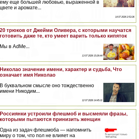
ему еще большей любовью, выраженной в
цвете и аромате...
14 07 2026 2:53:36
20 трюков от Джейми Оливера, с которыми научатся
готовить даже те, кто умеет варить только кипяток
Мы в AdMe...
13 07 2026 15:26:44
Николао значение имени, хаpaктер и судьба, Что
означает имя Николао
В буквальном смысле оно тождественно
имени Никодим...
12 07 2026 14:45:31
Россиянки устроили флешмоб и высмеяли фразы,
которыми пытаются принизить женщин
Одна из задач флешмоба — напомнить
миру о том, что пол не влияет на