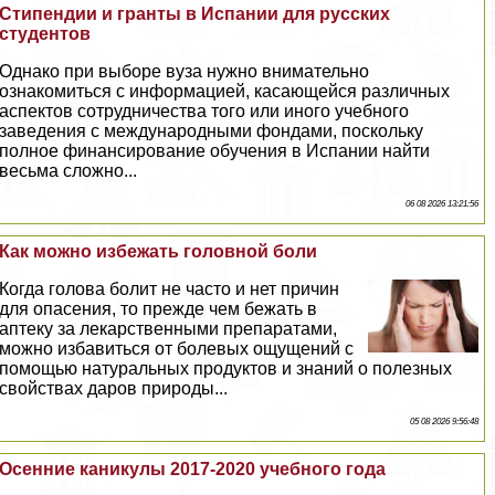
Стипендии и гранты в Испании для русских
студентов
Однако при выборе вуза нужно внимательно
ознакомиться с информацией, касающейся различных
аспектов сотрудничества того или иного учебного
заведения с международными фондами, поскольку
полное финансирование обучения в Испании найти
весьма сложно...
06 08 2026 13:21:56
Как можно избежать головной боли
Когда голова болит не часто и нет причин
для опасения, то прежде чем бежать в
аптеку за лекарственными препаратами,
можно избавиться от болевых ощущений с
помощью натуральных продуктов и знаний о полезных
свойствах даров природы...
05 08 2026 9:56:48
Осенние каникулы 2017-2020 учебного года