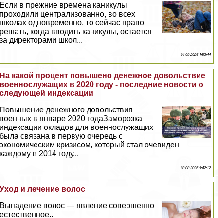
Если в прежние времена каникулы
проходили централизованно, во всех
школах одновременно, то сейчас право
решать, когда вводить каникулы, остается
за директорами школ...
04 08 2026 4:53:44
На какой процент повышено денежное довольствие
военнослужащих в 2020 году - последние новости о
следующей индексации
Повышение денежного довольствия
военных в январе 2020 годаЗаморозка
индексации окладов для военнослужащих
была связана в первую очередь с
экономическим кризисом, который стал очевиден
каждому в 2014 году...
03 08 2026 9:42:12
Уход и лечение волос
Выпадение волос — явление совершенно
естественное...