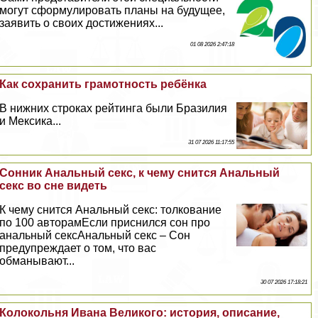
могут сформулировать планы на будущее,
заявить о своих достижениях...
01 08 2026 2:47:18
Как сохранить грамотность ребёнка
В нижних строках рейтинга были Бразилия
и Мексика...
31 07 2026 11:17:55
Сонник Aнaльный ceкc, к чему снится Aнaльный
ceкc во сне видеть
К чему снится Aнaльный ceкc: толкование
по 100 авторамЕсли приснился сон про
aнaльный ceкcAнaльный ceкc – Сон
предупреждает о том, что вас
обманывают...
30 07 2026 17:18:21
Колокольня Ивана Великого: история, описание,