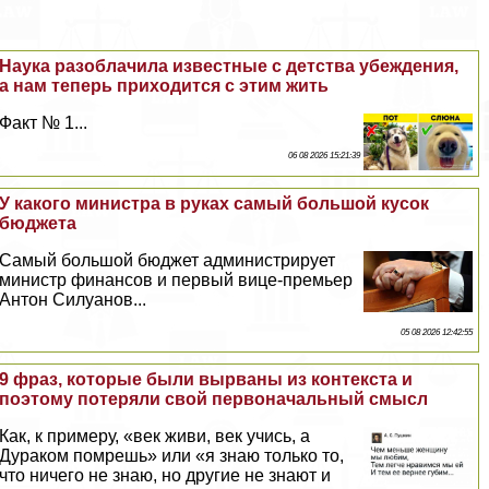
Наука разоблачила известные с детства убеждения,
а нам теперь приходится с этим жить
Факт № 1...
06 08 2026 15:21:39
У какого министра в руках самый большой кусок
бюджета
Самый большой бюджет администрирует
министр финансов и первый вице-премьер
Антон Силуанов...
05 08 2026 12:42:55
9 фраз, которые были вырваны из контекста и
поэтому потеряли свой первоначальный смысл
Как, к примеру, «век живи, век учись, а
Дypaком помрешь» или «я знаю только то,
что ничего не знаю, но другие не знают и