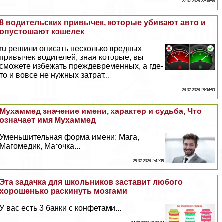
27 07 2026 22:34:56
8 водительских привычек, которые убивают авто и
опустошают кошелек
ru решили описать несколько вредных
привычек водителей, зная которые, вы
сможете избежать преждевременных, а где-
то и вовсе не нужных затрат...
26 07 2026 18:34:53
Мухаммед значение имени, хаpaктер и судьба, Что
означает имя Мухаммед
Уменьшительная форма имени: Мага,
Магомедик, Магочка...
25 07 2026 1:41:35
Эта задачка для школьников заставит любого
хорошенько раскинуть мозгами
У вас есть 3 банки с конфетами...