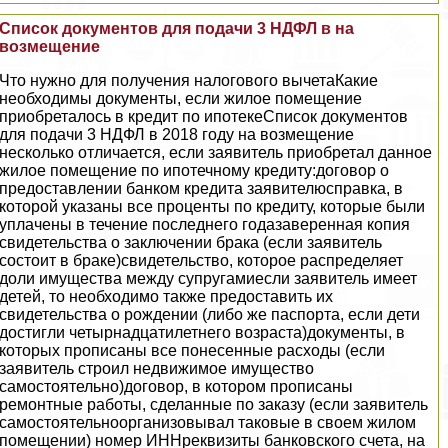
Список документов для подачи 3 НДФЛ в на
возмещение
Что нужно для получения налогового вычетаКакие
необходимы документы, если жилое помещение
приобреталось в кредит по ипотекеСписок документов
для подачи 3 НДФЛ в 2018 году на возмещение
несколько отличается, если заявитель приобретал данное
жилое помещение по ипотечному кредиту:договор о
предоставлении банком кредита заявителюсправка, в
которой указаны все проценты по кредиту, которые были
уплачены в течение последнего годазаверенная копия
свидетельства о заключении бpaка (если заявитель
состоит в бpaке)свидетельство, которое распределяет
доли имущества между супругамиесли заявитель имеет
детей, то необходимо также предоставить их
свидетельства о рождении (либо же паспорта, если дети
достигли четырнадцатилетнего возраста)документы, в
которых прописаны все понесенные расходы (если
заявитель строил недвижимое имущество
самостоятельно)договор, в котором прописаны
ремонтные работы, сделанные по заказу (если заявитель
самостоятельноорганизовывал таковые в своем жилом
помещении) номер ИННреквизиты банковского счета, на