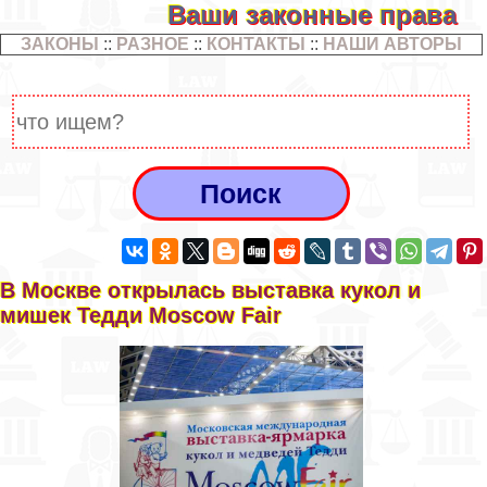
Ваши законные права
ЗАКОНЫ
::
РАЗНОЕ
::
КОНТАКТЫ
::
НАШИ АВТОРЫ
В Москве открылась выставка кукол и
мишек Тедди Moscow Fair