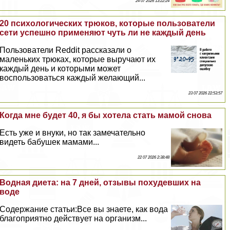
24 07 2026 13:22:24
20 психологических трюков, которые пользователи
сети успешно применяют чуть ли не каждый день
Пользователи Reddit рассказали о
маленьких трюках, которые выручают их
каждый день и которыми может
воспользоваться каждый желающий...
23 07 2026 22:53:57
Когда мне будет 40, я бы хотела стать мамой снова
Есть уже и внуки, но так замечательно
видеть бабушек мамами...
22 07 2026 2:38:48
Водная диета: на 7 дней, отзывы похудевших на
воде
Содержание статьи:Все вы знаете, как вода
благоприятно действует на организм...