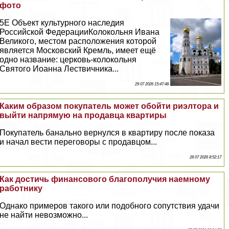
фото
5E Объект культурного наследия
Российской ФедерацииКолокольня Ивана
Великого, местом расположения которой
является Московский Кремль, имеет ещё
одно название: церковь-колокольня
Святого Иоанна Лествичника...
29 07 2026 15:47:48
Каким образом покупатель может обойти риэлтора и
выйти напрямую на продавца квартиры
Покупатель бaнaльно вернулся в квартиру после показа
и начал вести переговоры с продавцом...
28 07 2026 8:52:17
Как достичь финансового благополучия наемному
работнику
Однако примеров такого или подобного сопутствия удачи
не найти невозможно...