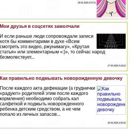
28 06 2026 0:57:51
Мои друзья в соцсетях замолчали
И если раньше люди сопровождали записи
хотя бы комментарими в духе «Всем
смотреть это видео, ржунимагу», «Крутая
статья» или элементарным «:)», то сейчас народ
безмолвствует...
27 06 2026 5:18:22
Как правильно подмывать новорожденную дeвoчку
После каждого акта дефекации (а груднички
«радуют» родителей этим после каждого
кормления) необходимо собрать кал
салфеткой и подмыть новорожденного
ребенка детским средством, а не чем
попало из личных запасов...
26 06 2026 2:52:53