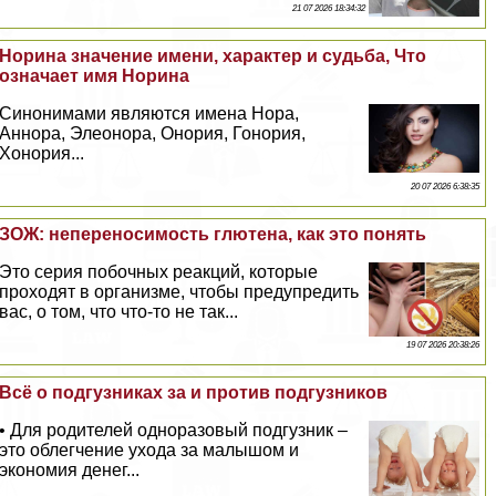
21 07 2026 18:34:32
Норина значение имени, хаpaктер и судьба, Что
означает имя Норина
Синонимами являются имена Нора,
Аннора, Элеонора, Онория, Гонория,
Хонория...
20 07 2026 6:38:35
ЗОЖ: непереносимость глютена, как это понять
Это серия побочных реакций, которые
проходят в организме, чтобы предупредить
вас, о том, что что-то не так...
19 07 2026 20:38:26
Всё о подгузниках за и против подгузников
• Для родителей одноразовый подгузник –
это облегчение ухода за малышом и
экономия денег...