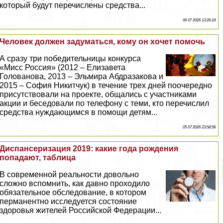
который будут перечислены средства...
06 07 2026 13:26:18
Человек должен задуматься, кому он хочет помочь
А сразу три победительницы конкурса
«Мисс Россия» (2012 – Елизавета
Голованова, 2013 – Эльмира Абдразакова и
2015 – София Никитчук) в течение трех дней поочередно
присутствовали на проекте, общались с участниками
акции и беседовали по телефону с теми, кто перечислил
средства нуждающимся в помощи детям...
05 07 2026 23:58:58
Диспансеризация 2019: какие года рождения
попадают, таблица
В современной реальности довольно
сложно вспомнить, как давно проходило
обязательное обследование, в котором
перманентно исследуется состояние
здоровья жителей Российской Федерации...