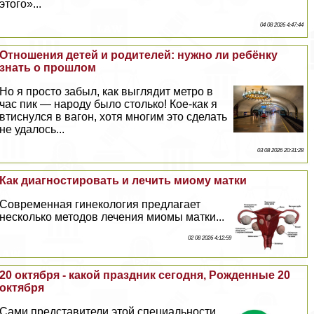
этого»...
04 08 2026 4:47:44
Отношения детей и родителей: нужно ли ребёнку
знать о прошлом
Но я просто забыл, как выглядит метро в
час пик — народу было столько! Кое-как я
втиснулся в вагон, хотя многим это сделать
не удалось...
03 08 2026 20:31:28
Как диагностировать и лечить миому матки
Современная гинекология предлагает
несколько методов лечения миомы матки...
02 08 2026 4:12:59
20 октября - какой праздник сегодня, Рожденные 20
октября
Сами представители этой специальности