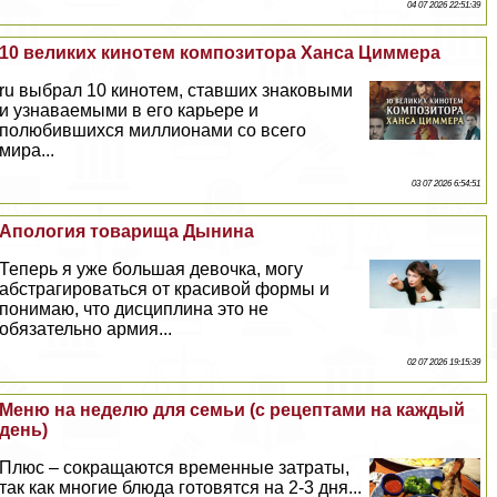
04 07 2026 22:51:39
10 великих кинотем композитора Ханса Циммера
ru выбрал 10 кинотем, ставших знаковыми
и узнаваемыми в его карьере и
полюбившихся миллионами со всего
мира...
03 07 2026 6:54:51
Апология товарища Дынина
Теперь я уже большая дeвoчка, могу
абстрагироваться от красивой формы и
понимаю, что дисциплина это не
обязательно армия...
02 07 2026 19:15:39
Меню на неделю для семьи (с рецептами на каждый
день)
Плюс – сокращаются временные затраты,
так как многие блюда готовятся на 2-3 дня...