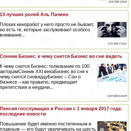
18 07 2026 3:39:29
13 лучших ролей Аль Пачино
Плохих киноработ у него просто не бывает,
но есть те, которые заслуживают особого
внимания...
17 07 2026 17:16:11
Сонник Бизнес, к чему снится Бизнес во сне видеть
К чему снится Бизнес: толкование по 100
авторамСонник XXI векаБизнес во сне к
чему снится сновидцуБизнес – Сон о
бизнесе – как правило, предвещает
препятствия и неудачи...
16 07 2026 21:10:29
Пенсия госслужащих в России с 1 января 2017 года:
последние новости
Повышение будет именно постепенным и
плавным — его будут увеличивать на шесть