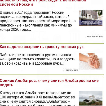
новости о том, что происходит с пенсионной
системой России
В конце 2017 года президент России
подписал федеральный закон, который
продлевает так называемый мораторий на
пенсионные накопления как минимум до
конца 2020 года...
22 06 2026 10:19:45
Как надолго сохранить красоту женских рук
Заботливое отношение к рукам приносит
женщине не только хлопоты, но и гордость
за свои красивые и здоровые руки...
21 06 2026 6:34:37
Сонник Альбатрос, к чему снится Альбатрос во сне
видеть
К чему снится Альбатрос: толкование по
100 авторамСонник XXI векаАльбатрос во
сне к чему снится сновидцуАльбатрос –
Увидеть во сне альбатроса – символизирует