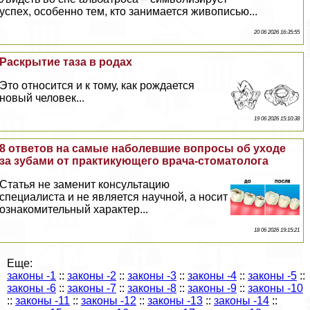
успех, особенно тем, кто занимается живописью...
20 06 2026 16:35:55
Раскрытие таза в родах
Это относится и к тому, как рождается
новый человек...
19 06 2026 15:10:38
8 ответов на самые наболевшие вопросы об уходе
за зубами от пpaктикующего врача-стоматолога
Статья не заменит консультацию
специалиста и не является научной, а носит
ознакомительный хаpaктер...
18 06 2026 19:15:21
Еще:
законы -1
::
законы -2
::
законы -3
::
законы -4
::
законы -5
::
законы -6
::
законы -7
::
законы -8
::
законы -9
::
законы -10
::
законы -11
::
законы -12
::
законы -13
::
законы -14
::