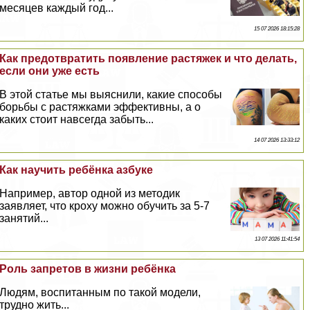
месяцев каждый год...
15 07 2026 18:15:28
Как предотвратить появление растяжек и что делать,
если они уже есть
В этой статье мы выяснили, какие способы
борьбы с растяжками эффективны, а о
каких стоит навсегда забыть...
14 07 2026 13:33:12
Как научить ребёнка азбуке
Например, автор одной из методик
заявляет, что кроху можно обучить за 5-7
занятий...
13 07 2026 11:41:54
Роль запретов в жизни ребёнка
Людям, воспитанным по такой модели,
трудно жить...