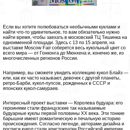
Если вы хотите полюбоваться необычными куклами и
найти что-то удивительное, то вам обязательно нужно
найти время, чтобы заехать в московский ТЦ Тишинка на
одноименной площади. Здесь с 13 по 15 апреля, на
выставке Moscow Fair соберется весь кукольный цвет со
всего мира — от Гонконга до Мюнхена и, конечно же, из
многочисленных регионов России.
Например, вы сможете увидеть коллекцию кукол Блайз —
или, как их часто называют, девочек с другой планеты,
ретро-Барби, кукол-пупсов, рожденных в СССР и
японских кукол-самураев.
Интересный проект выставки — Королева будуара: его
героинями стали французские так называемые
будуарные куклы первой половины ХХ века. Эти тонкие
барышни имеют романтическую и печальную историю
происхождения. Согласно легенде, авторами дизайна и
росписи кукол стали аристократки Российской империи,