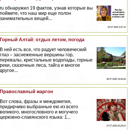
ru обнаружил 19 фактов, узнав которые вы
поймете, что наш мир еще полон
занимательных вещей...
09 07 2026 3:47:14
Горный Алтай: отдых летом, погода
В ней есть все, что радует человеческий
глаз – заснеженные вершины гор,
перевалы, кристальные водопады, горные
реки, сказочные леса, тайга и многое
другое...
08 07 2026 14:26:44
Православный жаргон
Вот слова, фразы и междометия,
придирчиво выбранные ею из всего
великого, многословного и могучего
церковно-славянского языка: 1...
07 07 2026 20:24:23