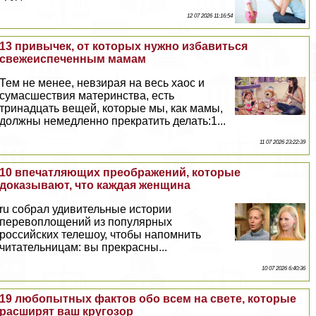
12 07 2026 11:16:54
13 привычек, от которых нужно избавиться
свежеиспеченным мамам
Тем не менее, невзирая на весь хаос и
сумасшествия материнства, есть
тринадцать вещей, которые мы, как мамы,
должны немедленно прекратить делать:1...
11 07 2026 23:22:39
10 впечатляющих преображений, которые
доказывают, что каждая женщина
ru собрал удивительные истории
перевоплощений из популярных
российских телешоу, чтобы напомнить
читательницам: вы прекрасны...
10 07 2026 6:40:36
19 любопытных фактов обо всем на свете, которые
расширят ваш кругозор