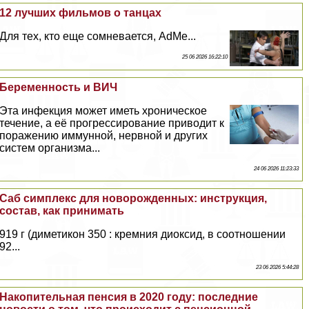
12 лучших фильмов о танцах
Для тех, кто еще сомневается, AdMe...
25 06 2026 16:22:10
Беременность и ВИЧ
Эта инфекция может иметь хроническое
течение, а её прогрессирование приводит к
поражению иммунной, нервной и других
систем организма...
24 06 2026 11:23:33
Саб симплекс для новорожденных: инструкция,
состав, как принимать
919 г (диметикон 350 : кремния диоксид, в соотношении
92...
23 06 2026 5:44:28
Накопительная пенсия в 2020 году: последние