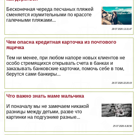
Бесконечная череда песчаных пляжей
сменяется изумительными по красоте
галечными пляжами...
28 07 2026 13:31:47
Чем опасна кредитная карточка из почтового
ящичка
Тем ни менее, при любом напоре новых клиентов не
особо стремящихся открывать счета в банках и
заказывать банковские карточки, помочь себе в том,
берутся сами банкиры...
26 07 2026 22:20:19
Что важно знать маме мальчика
И поначалу мы не замечаем никакой
разницы между детьми, разве что
картинки на подгузнике разные...
25 07 2026 4:36:56