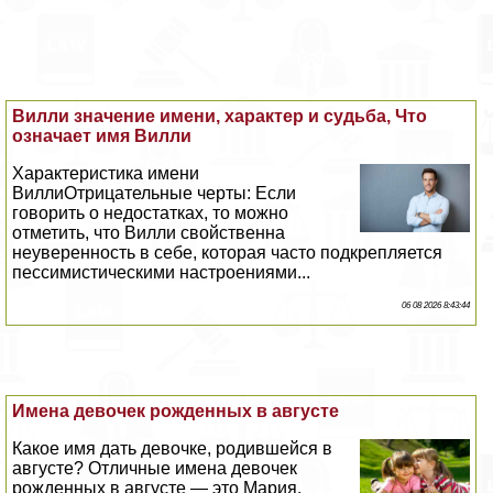
Вилли значение имени, хаpaктер и судьба, Что
означает имя Вилли
Хаpaктеристика имени
ВиллиОтрицательные черты: Если
говорить о недостатках, то можно
отметить, что Вилли свойственна
неуверенность в себе, которая часто подкрепляется
пессимистическими настроениями...
06 08 2026 8:43:44
Имена девочек рожденных в августе
Какое имя дать дeвoчке, родившейся в
августе? Отличные имена девочек
рожденных в августе — это Мария,