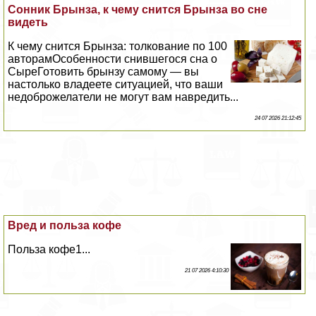
Сонник Брынза, к чему снится Брынза во сне
видеть
К чему снится Брынза: толкование по 100
авторамОсобенности снившегося сна о
СыреГотовить брынзу самому — вы
настолько владеете ситуацией, что ваши
недоброжелатели не могут вам навредить...
24 07 2026 21:12:45
Вред и польза кофе
Польза кофе1...
21 07 2026 4:10:30