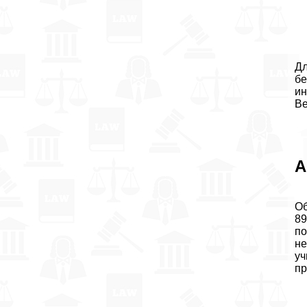
Дл
бе
ин
Ве
А
Об
89
по
не
уч
пр