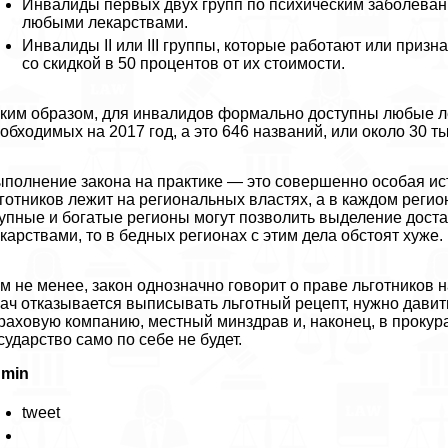
Инвалиды первых двух групп по психическим заболеван
любыми лекарствами.
Инвалиды II или III группы, которые работают или приз
со скидкой в 50 процентов от их стоимости.
ким образом, для инвалидов формально доступны любые ле
обходимых на 2017 год, а это 646 названий, или около 30 
полнение закона на пpaктике — это совершенно особая и
готников лежит на региональных властях, а в каждом регио
упные и богатые регионы могут позволить выделение дост
карствами, то в бедных регионах с этим дела обстоят хуже.
м не менее, закон однозначно говорит о праве льготников 
ач отказывается выписывать льготный рецепт, нужно дави
раховую компанию, местный минздрав и, наконец, в прокура
сударство само по себе не будет.
dmin
tweet