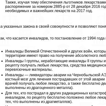
Также, изучая тему обеспечения льготников лекарствами
распоряжение за номером 2885-р от 28 декабря 2016 го
необходимых и важнейших лекарств на 2017 год.
а указанных закона в своей совокупности и позволяют поня
ак, что касается инвалидов, то постановление от 1994 года
Инвалиды Великой Отечественной и других войн, котор
территории имеют право на получение абсолютного любо
Инвалиды I группы, неработающие инвалиды II группы 
рецепту получать любые лекарства, средства медицинс
перевязочные материалы.
Инвалиды — ликвидаторы аварии на Чернобыльской АЭ
костный мозг для лечения пострадавших от этой аварии 
врачей получать любое лекарство, а также бесплатно де
выполнены из драгоценного металла).
Для тех, кто пострадал в других радиационных катастро
инвалидом, по рецепту бесплатно положено любое лекар
тех, что выполнены из драгметаллов).