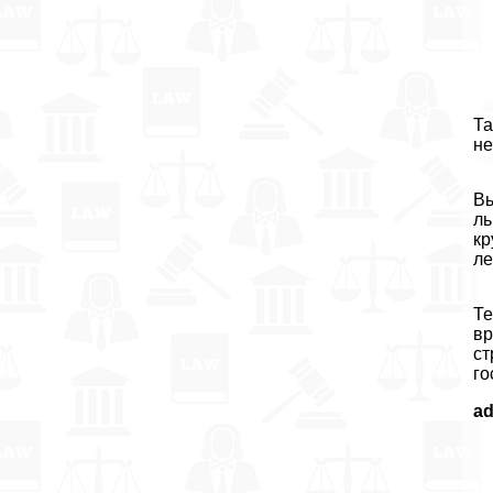
Та
не
Вы
ль
кр
ле
Те
вр
ст
го
a