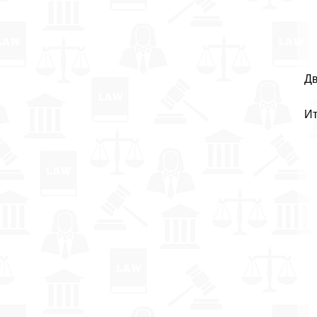
Дв
Ит