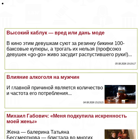
Высокий каблук — вред или дань моде
В кино этим дeвyшкам суют за резинку бикини 100-
баксовые купюры, а трогать их нельзя (профсоюз
дeвyшек «go-go» живо засудит распустившего руки!)...
05 08 2026 19:19:17
Влияние алкоголя на мужчин
И главной причиной является количество
и частота его потрeбления...
04 08 2026 15:23:21
Михаил Габович: «Меня подкупила искренность
моей жены»
Жена — балерина Татьяна
Бесcмepтнова — блистала во многих