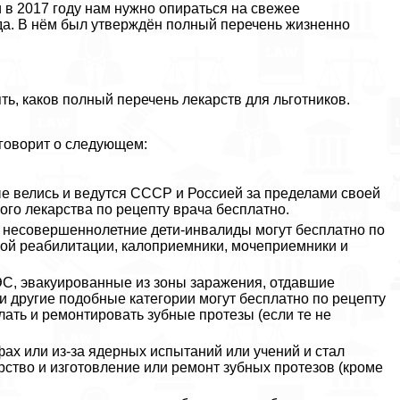
 в 2017 году нам нужно опираться на свежее
да. В нём был утверждён полный перечень жизненно
ть, каков полный перечень лекарств для льготников.
 говорит о следующем:
ые велись и ведутся СССР и Россией за пределами своей
го лекарства по рецепту врача бесплатно.
и несовершеннолетние дети-инвалиды могут бесплатно по
кой реабилитации, калоприемники, мочеприемники и
С, эвакуированные из зоны заражения, отдавшие
и другие подобные категории могут бесплатно по рецепту
лать и ремонтировать зубные протезы (если те не
фах или из-за ядерных испытаний или учений и стал
ство и изготовление или ремонт зубных протезов (кроме