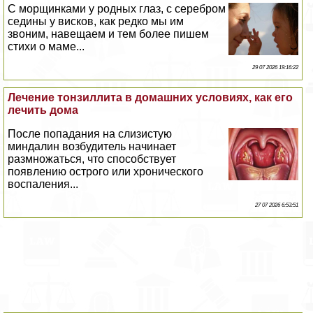
С морщинками у родных глаз, с серебром
седины у висков, как редко мы им
звоним, навещаем и тем более пишем
стихи о маме...
29 07 2026 19:16:22
Лечение тонзиллита в домашних условиях, как его
лечить дома
После попадания на слизистую
миндалин возбудитель начинает
размножаться, что способствует
появлению острого или хронического
воспаления...
27 07 2026 6:53:51