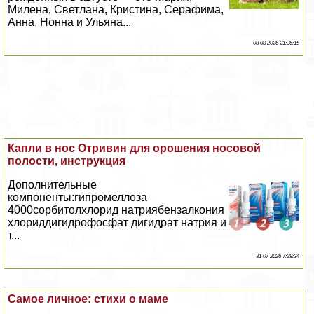
Милена, Светлана, Кристина, Серафима,
Анна, Нонна и Ульяна...
03 08 2026 21:36:15
Капли в нос Отривин для орошения носовой
полости, инструкция
Дополнительные
компоненты:гипромеллоза
4000сорбитолхлорид натриябензалкония
хлориддигидрофосфат дигидрат натрия и
т...
31 07 2026 7:29:24
Самое личное: стихи о маме