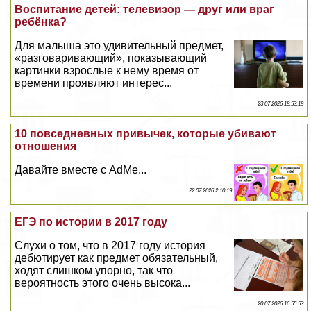
Воспитание детей: телевизор — друг или враг
ребёнка?
Для малыша это удивительный предмет,
«разговаривающий», показывающий
картинки взрослые к нему время от
времени проявляют интерес...
23 07 2026 18:53:19
10 повседневных привычек, которые убивают
отношения
Давайте вместе с AdMe...
22 07 2026 2:10:19
ЕГЭ по истории в 2017 году
Слухи о том, что в 2017 году история
дебютирует как предмет обязательный,
ходят слишком упopно, так что
вероятность этого очень высока...
20 07 2026 16:55:53