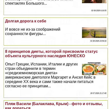
спектаклях Большого...
02 08 2026 6:16:55
Долгая дорога к себе
И вовсе не из-за соображений
сохранности фигуры...
01 08 2026 23:54:16
8 принципов диеты, которой присвоили статус
объекта культурного наследия ЮНЕСКО
Опыт Греции, Испании, Италии и других
стран объединили в термин
«средиземноморская диета»
американские диетологи Маргарет и Ансел Кейс в
середине ХХ века и сами также начали питаться
согласно ее принципам...
30 07 2026 21:17:40
Пляж Васили (Балаклава, Крым) - фото и отзывы,
как дораться