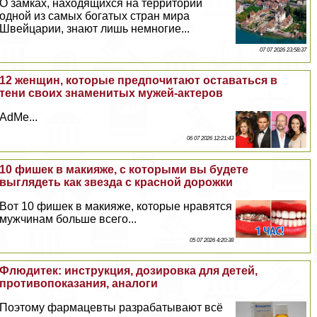
О замках, находящихся на территории
одной из самых богатых стран мира
Швейцарии, знают лишь немногие...
07 07 2026 23:58:37
12 женщин, которые предпочитают оставаться в
тени своих знаменитых мужей-актеров
AdMe...
06 07 2026 12:21:43
10 фишек в макияже, с которыми вы будете
выглядеть как звезда с красной дорожки
Вот 10 фишек в макияже, которые нравятся
мужчинам больше всего...
05 07 2026 4:20:38
Флюдитек: инструкция, дозировка для детей,
противопоказания, аналоги
Поэтому фармацевты разpaбатывают всё