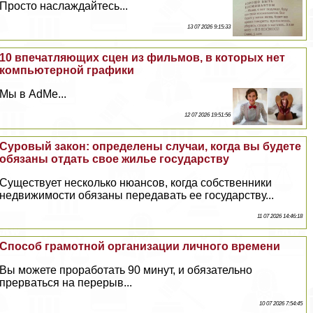
Просто наслаждайтесь...
13 07 2026 9:15:33
10 впечатляющих сцен из фильмов, в которых нет
компьютерной графики
Мы в AdMe...
12 07 2026 19:51:56
Суровый закон: определены случаи, когда вы будете
обязаны отдать свое жилье государству
Существует несколько нюансов, когда собственники
недвижимости обязаны передавать ее государству...
11 07 2026 14:46:18
Способ грамотной организации личного времени
Вы можете проработать 90 минут, и обязательно
прерваться на перерыв...
10 07 2026 7:54:45