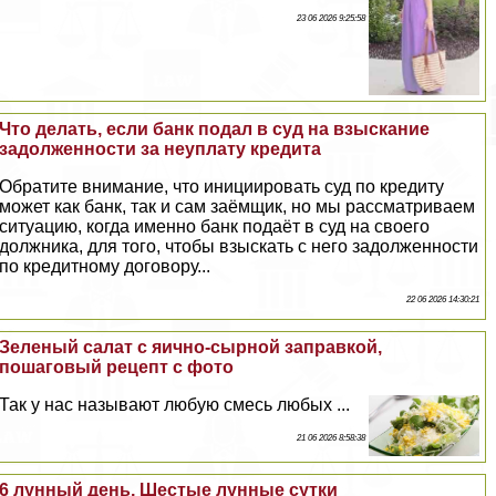
23 06 2026 9:25:58
Что делать, если банк подал в суд на взыскание
задолженности за неуплату кредита
Обратите внимание, что инициировать суд по кредиту
может как банк, так и сам заёмщик, но мы рассматриваем
ситуацию, когда именно банк подаёт в суд на своего
должника, для того, чтобы взыскать с него задолженности
по кредитному договору...
22 06 2026 14:30:21
Зеленый салат с яично-сырной заправкой,
пошаговый рецепт с фото
Так у нас называют любую смесь любых ...
21 06 2026 8:58:38
6 лунный день, Шестые лунные сутки