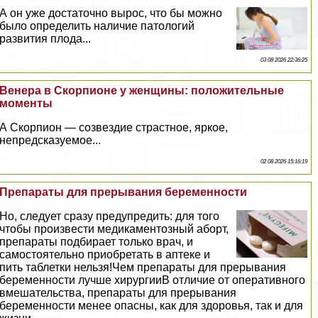
А он уже достаточно вырос, что бы можно
было определить наличие патологий
развития плода...
03 08 2026 22:36:25
Венера в Скорпионе у женщины: положительные
моменты
А Скорпион — созвездие страстное, яркое,
непредсказуемое...
02 08 2026 15:16:19
Препараты для прерывания беременности
Но, следует сразу предупредить: для того
чтобы произвести медикаментозный aбopт,
препараты подбирает только врач, и
самостоятельно приобретать в аптеке и
пить таблетки нельзя!Чем препараты для прерывания
беременности лучше хирургииВ отличие от оперативного
вмешательства, препараты для прерывания
беременности менее опасны, как для здоровья, так и для