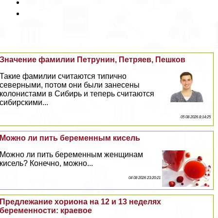
Значение фамилии Петрунин, Петряев, Пешков
Такие фамилии считаются типично
северными, потом они были занесены
колонистами в Сибирь и теперь считаются
сибирскими...
05 08 2026 8:14:25
Можно ли пить беременным кисель
Можно ли пить беременным женщинам
кисель? Конечно, можно...
04 08 2026 23:20:21
Предлежание хориона на 12 и 13 неделях
беременности: краевое