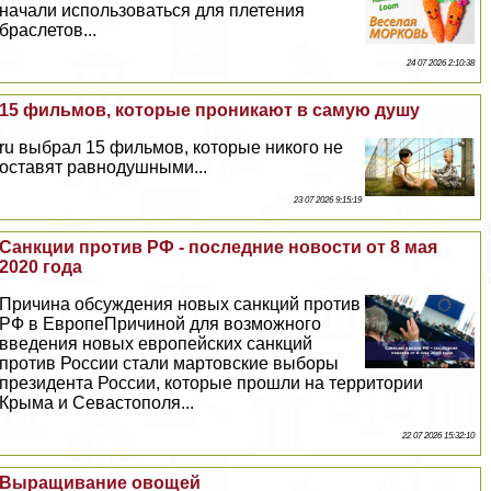
начали использоваться для плетения
браслетов...
24 07 2026 2:10:38
15 фильмов, которые проникают в самую душу
ru выбрал 15 фильмов, которые никого не
оставят равнодушными...
23 07 2026 9:15:19
Санкции против РФ - последние новости от 8 мая
2020 года
Причина обсуждения новых санкций против
РФ в ЕвропеПричиной для возможного
введения новых европейских санкций
против России стали мартовские выборы
президента России, которые прошли на территории
Крыма и Севастополя...
22 07 2026 15:32:10
Выращивание овощей