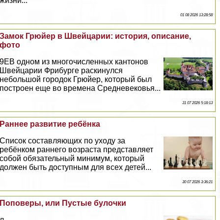
жизни...
01 08 2026 13:28:58
Замок Грюйер в Швейцарии: история, описание,
фото
9EВ одном из многочисленных кантонов
Швейцарии Фрибурге раскинулся
небольшой городок Грюйер, который был
построен еще во времена Средневековья...
31 07 2026 5:18:13
Раннее развитие ребёнка
Список составляющих по уходу за
ребёнком раннего возраста представляет
собой обязательный минимум, который
должен быть доступным для всех детей...
30 07 2026 3:36:21
Поповеры, или Пустые булочки
л...