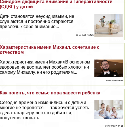
Синдром дефицита внимания и гипеpaктивности
(СДВГ) у детей
Дети становятся неусидчивыми, не
слушаются и постоянно стараются
привлечь к себе внимание...
01 07 2026 7:54:26
Хаpaктеристика имени Михаил, сочетание с
отчеством
Хаpaктеристика имени МихаилВ основном
здоровье не доставляет особых хлопот ни
самому Михаилу, ни его родителям...
30 06 2026 0:11:59
Как понять, что семье пора завести ребенка
Сегодня времена изменились и с детьми
многие не торопятся — так хочется успеть
сделать карьеру, чего-то добиться,
попутешествовать...
29 06 2026 5:35:54