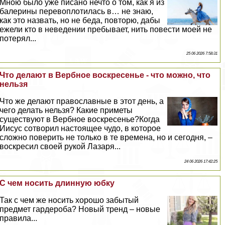
Мною было уже писано нечто о том, как я из
балерины перевоплотилась в… не знаю,
как это назвать, но не беда, повторю, дабы
ежели кто в неведении пребывает, нить повести моей не
потерял...
25 06 2026 7:58:31
Что делают в Вербное воскресенье - что можно, что
нельзя
Что же делают православные в этот день, а
чего делать нельзя? Какие приметы
существуют в Вербное воскресенье?Когда
Иисус сотворил настоящее чудо, в которое
сложно поверить не только в те времена, но и сегодня, –
воскресил своей рукой Лазаря...
24 06 2026 17:42:25
С чем носить длинную юбку
Так с чем же носить хорошо забытый
предмет гардероба? Новый тренд – новые
правила...