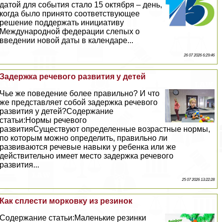
датой для события стало 15 октября – день,
когда было принято соответствующее
решение поддержать инициативу
Международной федерации слепых о
введении новой даты в календаре...
26 07 2026 6:29:46
Задержка речевого развития у детей
Чье же поведение более правильно? И что
же представляет собой задержка речевого
развития у детей?Содержание
статьи:Нормы речевого
развитияСуществуют определенные возрастные нормы,
по которым можно определить, правильно ли
развиваются речевые навыки у ребенка или же
действительно имеет место задержка речевого
развития...
25 07 2026 13:22:28
Как сплести морковку из резинок
Содержание статьи:Маленькие резинки