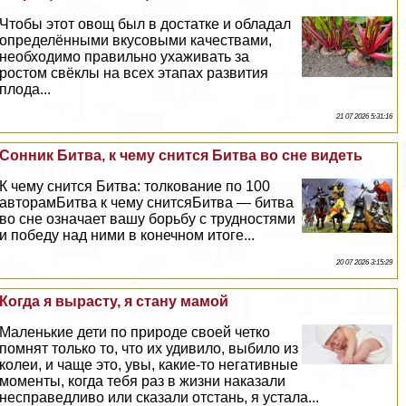
Чтобы этот овощ был в достатке и обладал
определёнными вкусовыми качествами,
необходимо правильно ухаживать за
ростом свёклы на всех этапах развития
плода...
21 07 2026 5:31:16
Сонник Битва, к чему снится Битва во сне видеть
К чему снится Битва: толкование по 100
авторамБитва к чему снитсяБитва — битва
во сне означает вашу борьбу с трудностями
и победу над ними в конечном итоге...
20 07 2026 3:15:29
Когда я вырасту, я стану мамой
Маленькие дети по природе своей четко
помнят только то, что их удивило, выбило из
колеи, и чаще это, увы, какие-то негативные
моменты, когда тебя раз в жизни наказали
несправедливо или сказали отстань, я устала...