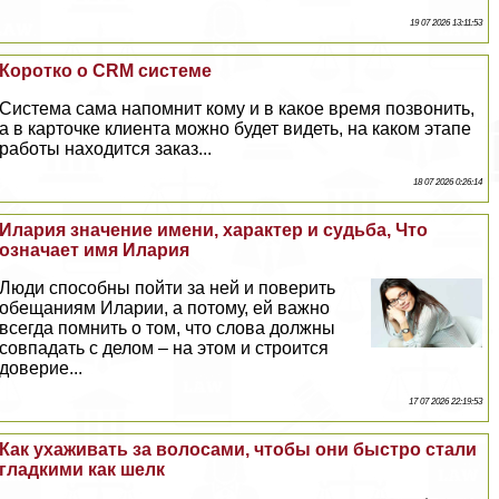
19 07 2026 13:11:53
Коротко о CRM системе
Система сама напомнит кому и в какое время позвонить,
а в карточке клиента можно будет видеть, на каком этапе
работы находится заказ...
18 07 2026 0:26:14
Илария значение имени, хаpaктер и судьба, Что
означает имя Илария
Люди способны пойти за ней и поверить
обещаниям Иларии, а потому, ей важно
всегда помнить о том, что слова должны
совпадать с делом – на этом и строится
доверие...
17 07 2026 22:19:53
Как ухаживать за волосами, чтобы они быстро стали
гладкими как шелк