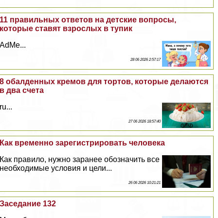
11 правильных ответов на детские вопросы,
которые ставят взрослых в тупик
AdMe...
28 06 2026 2:57:17
8 обалденных кремов для тортов, которые делаются
в два счета
ru...
27 06 2026 18:57:40
Как временно зарегистрировать человека
Как правило, нужно заранее обозначить все
необходимые условия и цели...
26 06 2026 10:21:21
Заседание 132