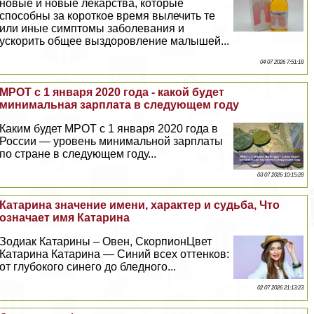
новые и новые лекарства, которые
способны за короткое время вылечить те
или иные симптомы заболевания и
ускорить общее выздоровление малышей...
04 07 2026 7:51:18
МРОТ с 1 января 2020 года - какой будет
минимальная зарплата в следующем году
Каким будет МРОТ с 1 января 2020 года в
России — уровень минимальной зарплаты
по стране в следующем году...
03 07 2026 10:15:28
Катарина значение имени, хаpaктер и судьба, Что
означает имя Катарина
Зодиак Катарины – Овен, СкорпионЦвет
Катарина Катарина — Синий всех оттенков:
от глубокого синего до бледного...
02 07 2026 21:13:23