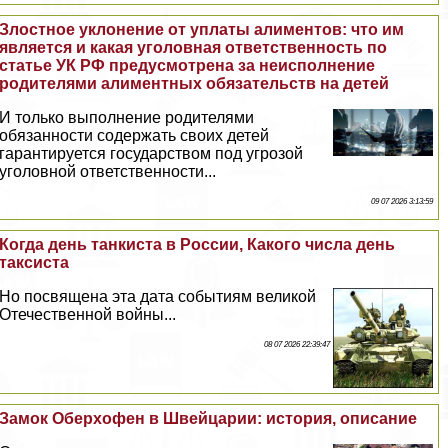
Злостное уклонение от уплаты алиментов: что им
является и какая уголовная ответственность по
статье УК РФ предусмотрена за неисполнение
родителями алиментных обязательств на детей
И только выполнение родителями
обязанности содержать своих детей
гарантируется государством под угрозой
уголовной ответственности...
09 07 2026 3:13:59
Когда день танкиста в России, Какого числа день
таксиста
Но посвящена эта дата событиям великой
Отечественной войны...
08 07 2026 22:39:47
Замок Оберхофен в Швейцарии: история, описание