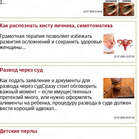
1...
16 07 2026 9:34:41
Как распознать кисту яичника, симптоматика
Грамотная терапия позволяет избежать
развития осложнений и сохранить здоровье
женщины...
15 07 2026 12:27:25
Развод через суд
Как подать заявление и документы для
развода через судСразу стоит обговорить
важный момент – если имущественных
претензий много, или нужно оформлять
алименты на ребенка, процедуру развода в суде должен
вести хороший адвокат...
14 07 2026 20:57:10
Детские перлы