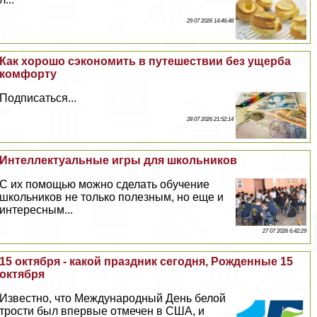
29 07 2026 14:46:48
Как хорошо сэкономить в путешествии без ущерба
комфорту
Подписаться...
28 07 2026 21:52:14
Интеллектуальные игры для школьников
С их помощью можно сделать обучение
школьников не только полезным, но еще и
интересным...
27 07 2026 6:42:29
15 октября - какой праздник сегодня, Рожденные 15
октября
Известно, что Международный День белой
трости был впервые отмечен в США, и