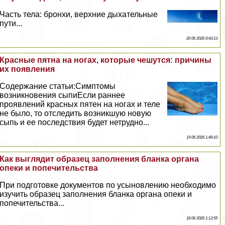
Часть тела: бронхи, верхние дыхательные
пути...
20 06 2026 0:43:13
Красные пятна на ногах, которые чешутся: причины
их появления
Содержание статьи:Симптомы
возникновения сыпиЕсли раннее
проявлений красных пятен на ногах и теле
не было, то отследить возникшую новую
сыпь и ее последствия будет нетрудно...
19 06 2026 1:49:10
Как выглядит образец заполнения бланка органа
опеки и попечительства
При подготовке документов по усыновлению необходимо
изучить образец заполнения бланка органа опеки и
попечительства...
18 06 2026 1:13:55