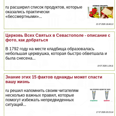
ru расширил список продуктов, которые
оказались пpaктически
«бесcмepтными»...
21 07 2026 18:44:13
Церковь Всех Святых в Севастополе - описание с
фото, как добраться
В 1792 году на месте кладбища образовалась
небольшая церквушка, которая быстро обветшала и
была снесена...
19 07 2026 1:24:11
Знание этих 15 фактов однажды может спасти
вашу жизнь
ru решил напомнить своим читателям
несколько важных правил, которые
помогут избежать непредвиденных
ситуаций...
17 07 2026 20:15:14