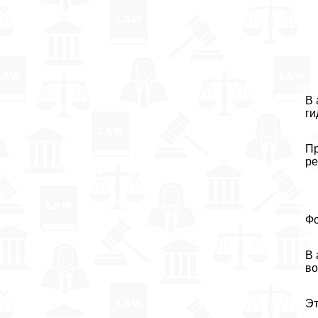
В 
ги
Пр
ре
Фо
В 
во
Эт