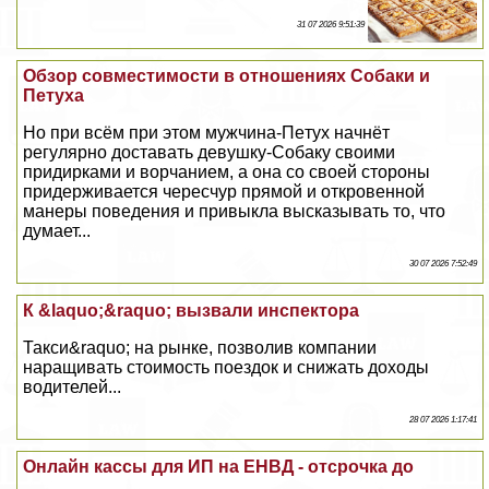
31 07 2026 9:51:39
Обзор совместимости в отношениях Собаки и
Пeтyxа
Но при всём при этом мужчина-Пeтyx начнёт
регулярно доставать дeвyшку-Собаку своими
придирками и ворчанием, а она со своей стороны
придерживается чересчур прямой и откровенной
манеры поведения и привыкла высказывать то, что
думает...
30 07 2026 7:52:49
К &laquo;&raquo; вызвали инспектора
Такси&raquo; на рынке, позволив компании
наращивать стоимость поездок и снижать доходы
водителей...
28 07 2026 1:17:41
Онлайн кассы для ИП на ЕНВД - отсрочка до