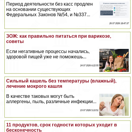
Период деятельности без касс продлен
на основании существующих
Федеральных Законов №54, и №337...
26 07 2026 18:47:37
ЗОЖ: как правильно питаться при варикозе,
советы
Если негативные процессы начались,
здоровой пищей уже не поможешь...
24 07 2026 6:22:55
Сильный кашель без температуры (влажный),
лечение мокрого кашля
В качестве таковых могут быть
аллергены, пыль, различные инфекции...
23 07 2026 5:10:51
11 продуктов, срок годности которых уходит в
бесконечность