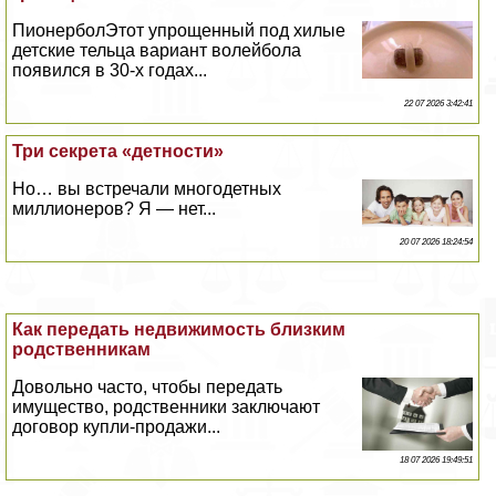
ПионерболЭтот упрощенный под хилые
детские тельца вариант волейбола
появился в 30-х годах...
22 07 2026 3:42:41
Три секрета «детности»
Но… вы встречали многодетных
миллионеров? Я — нет...
20 07 2026 18:24:54
Как передать недвижимость близким
родственникам
Довольно часто, чтобы передать
имущество, родственники заключают
договор купли-продажи...
18 07 2026 19:49:51