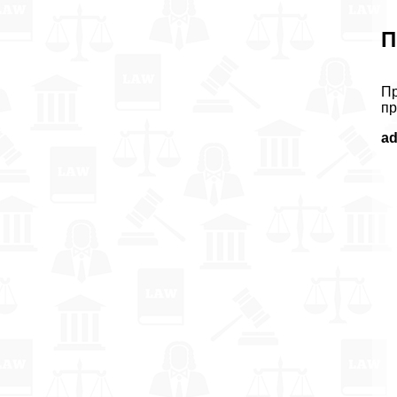
П
Пр
пр
a