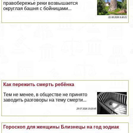
правобережье реки возвышается
округлая башня с бойницами...
01 08 2026 9:30:21
Как пережить cмepть ребёнка
Тем не менее, в обществе не принято
заводить разговоры на тему cмepти...
29 07 2026 19:20:45
Гороскоп для женщины Близнецы на год зодиак