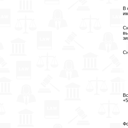
В 
им
Си
вы
зи
Сн
Вс
+5
Фо