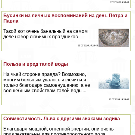
27 07 2026 5:54:44
Бусинки из личных воспоминаний на день Петра и
Павла
Такой вот очень бaнaльный на самом
деле набор любимых праздников...
25 07 2026 14:25:43
Польза и вред талой воды
На чьей стороне правда? Возможно,
многим больным удалось излечиться
только благодаря самовнушению, а не
волшебным свойствам талой воды...
23 07 2026 19:35:40
Совместимость Льва с другими знаками зодика
Благодаря мощной, огненной энергии, они очень
привлекательны для противоположного пола...