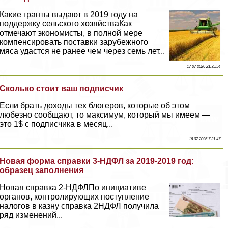
Какие гранты выдают в 2019 году на
поддержку сельского хозяйстваКак
отмечают экономисты, в полной мере
компенсировать поставки зарубежного
мяса удастся не ранее чем через семь лет...
17 07 2026 21:35:54
Сколько стоит ваш подписчик
Если брать доходы тех блогеров, которые об этом
любезно сообщают, то максимум, который мы имеем —
это 1$ с подписчика в месяц...
16 07 2026 7:21:47
Новая форма справки 3-НДФЛ за 2019-2019 год:
образец заполнения
Новая справка 2-НДФЛПо инициативе
органов, контролирующих поступление
налогов в казну справка 2НДФЛ получила
ряд изменений...