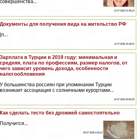
совершенства...
12 07 2026 21:40:19
Документы для получения вида на жительство РФ
(п...
11 07 2026 16:38:31
Зарплата в Турции в 2019 году: минимальная и
средняя, плата по профессиям, размер налогов, от
чего зависит уровень дохода, особенности
налогообложения
У большинства россиян при упоминании Турции
возникает ассоциация с солнечными курортами...
10 07 2026 20:50:29
Как сделать тесто без дрожжей самостоятельно
Получится...
09 07 2026 4:18:12