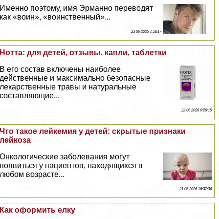
Именно поэтому, имя Эрманно переводят
как «воин», «воинственный»...
23 06 2026 7:59:17
Нотта: для детей, отзывы, капли, таблетки
В его состав включены наиболее
действенные и максимально безопасные
лекарственные травы и натуральные
составляющие...
22 06 2026 0:26:15
Что такое лейкемия у детей: скрытые признаки
лейкоза
Oнкoлoгические заболевания могут
появиться у пациентов, находящихся в
любом возрасте...
21 06 2026 16:37:34
Как оформить елку