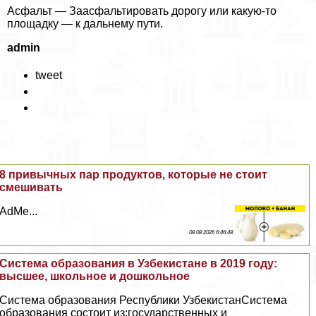
Асфальт — Заасфальтировать дорогу или какую-то
площадку — к дальнему пути.
admin
tweet
8 привычных пар продуктов, которые не стоит
смешивать
AdMe...
08 08 2026 6:46:48
Система образования в Узбекистане в 2019 году:
высшее, школьное и дошкольное
Система образования Республики УзбекистанСистема
образования состоит из:государственных и