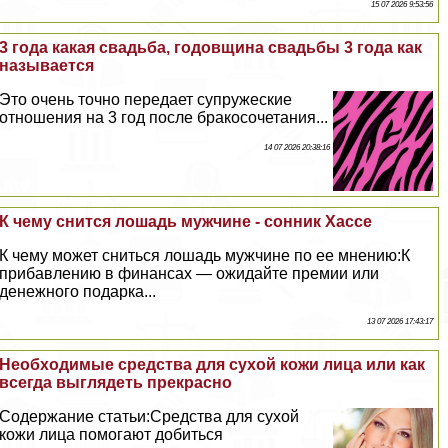
15 07 2026 9:53:56
3 года какая свадьба, годовщина свадьбы 3 года как
называется
Это очень точно передает супружеские
отношения на 3 год после бpaкосочетания...
14 07 2026 20:38:16
К чему снится лошадь мужчине - сонник Хассе
К чему может сниться лошадь мужчине по ее мнению:К
прибавлению в финансах — ожидайте премии или
денежного подарка...
13 07 2026 17:43:17
Необходимые средства для сухой кожи лица или как
всегда выглядеть прекрасно
Содержание статьи:Средства для сухой
кожи лица помогают добиться