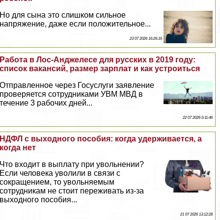
Но для сына это слишком сильное
напряжение, даже если положительное...
23 07 2026 16:26:16
Работа в Лос-Анджелесе для русских в 2019 году:
список вакансий, размер зарплат и как устроиться
Отправленное через Госуслуги заявление
проверяется сотрудниками УВМ МВД в
течение 3 рабочих дней...
22 07 2026 0:11:46
НДФЛ с выходного пособия: когда удерживается, а
когда нет
Что входит в выплату при увольнении?
Если человека уволили в связи с
сокращением, то увольняемым
сотрудникам не стоит переживать из-за
выходного пособия...
21 07 2026 13:12:28