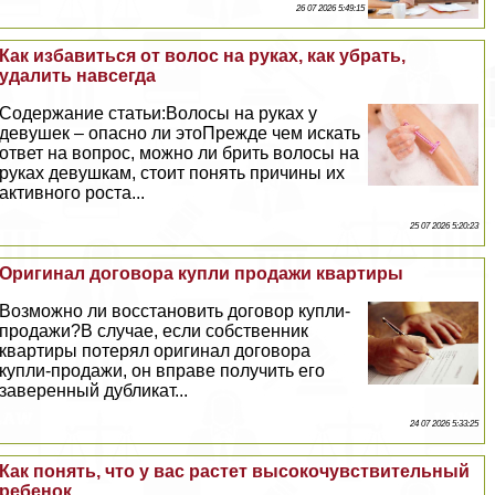
26 07 2026 5:49:15
Как избавиться от волос на руках, как убрать,
удалить навсегда
Содержание статьи:Волосы на руках у
дeвyшек – опасно ли этоПрежде чем искать
ответ на вопрос, можно ли брить волосы на
руках дeвyшкам, стоит понять причины их
активного роста...
25 07 2026 5:20:23
Оригинал договора купли продажи квартиры
Возможно ли восстановить договор купли-
продажи?В случае, если собственник
квартиры потерял оригинал договора
купли-продажи, он вправе получить его
заверенный дубликат...
24 07 2026 5:33:25
Как понять, что у вас растет высокочувствительный
ребенок