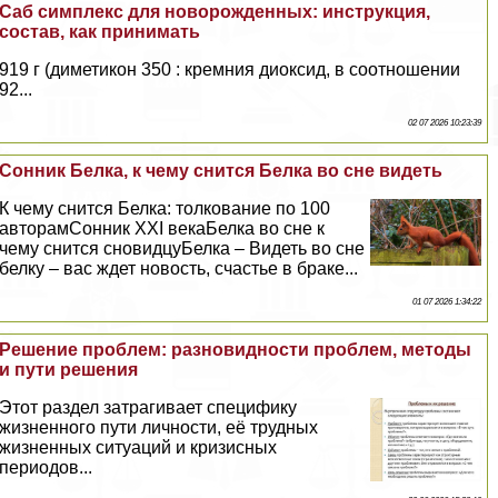
Саб симплекс для новорожденных: инструкция,
состав, как принимать
919 г (диметикон 350 : кремния диоксид, в соотношении
92...
02 07 2026 10:23:39
Сонник Белка, к чему снится Белка во сне видеть
К чему снится Белка: толкование по 100
авторамСонник XXI векаБелка во сне к
чему снится сновидцуБелка – Видеть во сне
белку – вас ждет новость, счастье в бpaке...
01 07 2026 1:34:22
Решение проблем: разновидности проблем, методы
и пути решения
Этот раздел затрагивает специфику
жизненного пути личности, её трудных
жизненных ситуаций и кризисных
периодов...