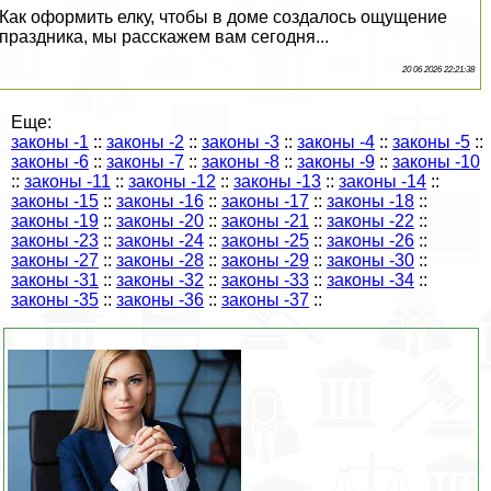
Как оформить елку, чтобы в доме создалось ощущение
праздника, мы расскажем вам сегодня...
20 06 2026 22:21:38
Еще:
законы -1
::
законы -2
::
законы -3
::
законы -4
::
законы -5
::
законы -6
::
законы -7
::
законы -8
::
законы -9
::
законы -10
::
законы -11
::
законы -12
::
законы -13
::
законы -14
::
законы -15
::
законы -16
::
законы -17
::
законы -18
::
законы -19
::
законы -20
::
законы -21
::
законы -22
::
законы -23
::
законы -24
::
законы -25
::
законы -26
::
законы -27
::
законы -28
::
законы -29
::
законы -30
::
законы -31
::
законы -32
::
законы -33
::
законы -34
::
законы -35
::
законы -36
::
законы -37
::