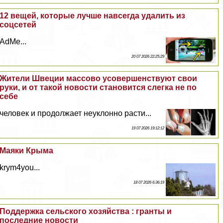
12 вещей, которые лучше навсегда удалить из
соцсетей
AdMe...
20 07 2026 22:25:29
Жители Швеции массово усовершенствуют свои
руки, и от такой новости становится слегка не по
себе
человек и продолжает неуклонно расти...
19 07 2026 19:12:12
Маяки Крыма
krym4you...
18 07 2026 6:36:19
Поддержка сельского хозяйства : гранты и
последние новости