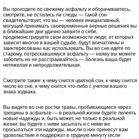
Вы проходите по свежему асфальту и оборачиваетесь,
смотрите, не остались ли следы — такой сон
свидетельствует, что вы — человек инициативный,
могущий принимать своевременные верные решения вы
в ближайшие дни удачно заявите о себе,
продемонстрируете свои возможности люди, от которых
зависит многое в вашей судьбе, будут впечатлены и
заинтересованы вас использовать. Вы во сне идете по
старому, потрескавшемуся асфальту — наяву вы можете
заболеть но не расстраивайтесь — болезнь ваша будет
нетяжелая и непродолжительная.
Смотрите также: к чему снится цветной сон, к чему снится
число во сне, к чему снится что-либо с учетом вашего
знака зодиака.
Вы видите во сне ростки травы, пробивающиеся через
трещины в асфальте — в реальной жизни будете лелеять
новые надежды и, быть может, не только в реальной
жизни: вы будете с ними засыпать и с ними же
просыпаться эти надежды, мысли о них принесут вам
удовольствие и поддержат в трудную минуту (если