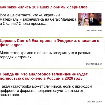
Как закончились 10 наших любимых сериалов
Все еще считаете, что «Секретные
материалы» закончились на бегах Малдера
и Скалли? Снова промах...
08 07 2026 20:26:46
Церковь Святой Екатерины в Феодосии: описание с
фото, адрес
Множество храмов в её честь воздвигнуто в разных
городах и странах...
07 07 2026 21:48:14
Правда ли, что аналоговое телевидение будет
полностью отключено в России в 2020 году
Такая катастрофа может случиться, если с приходом
цифрового формата вещания случится отказ от
аналогового...
06 07 2026 8:21:10