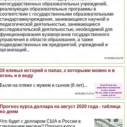
негосударственных образовательных учреждений,
реализующих образовательные программы в
соответствии с государственными образовательными
стандартамиучреждения, занимающиеся научной и
педагогической деятельностью, занимающиеся
исследовательской деятельностью, необходимой для
функционирования вузоворганов государственного
управления в области образования, а также
подведомственных им предприятий, учреждений и
организаций...
07 08 2026 10:11:59
16 клевых историй о папах, с которыми можно и в
огонь и в воду
Были на пляже с мужем и сыном (8 лет)...
06 08 2026 17:37:14
Прогноз курса доллара на август 2020 года - таблица
по дням
Что будет с долларом США в России в
следующем месяце? Прогноз курса