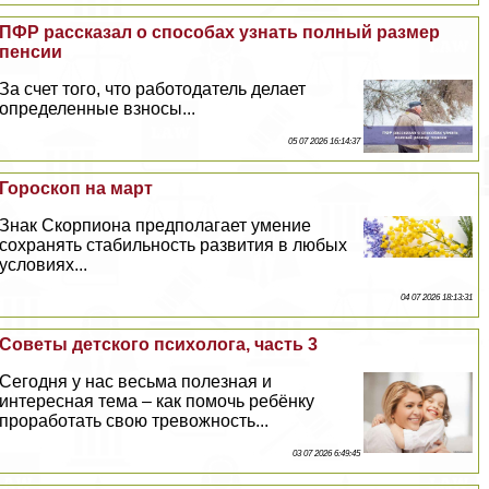
ПФР рассказал о способах узнать полный размер
пенсии
За счет того, что работодатель делает
определенные взносы...
05 07 2026 16:14:37
Гороскоп на март
Знак Скорпиона предполагает умение
сохранять стабильность развития в любых
условиях...
04 07 2026 18:13:31
Советы детского психолога, часть 3
Сегодня у нас весьма полезная и
интересная тема – как помочь ребёнку
проработать свою тревожность...
03 07 2026 6:49:45