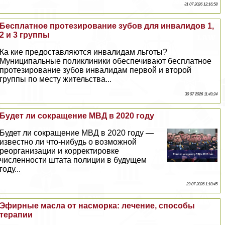
31 07 2026 12:16:58
Бесплатное протезирование зубов для инвалидов 1,
2 и 3 группы
Ка кие предоставляются инвалидам льготы?
Муниципальные поликлиники обеспечивают бесплатное
протезирование зубов инвалидам первой и второй
группы по месту жительства...
30 07 2026 11:49:24
Будет ли сокращение МВД в 2020 году
Будет ли сокращение МВД в 2020 году —
известно ли что-нибудь о возможной
реорганизации и корректировке
численности штата полиции в будущем
году...
29 07 2026 1:10:45
Эфирные масла от насморка: лечение, способы
терапии