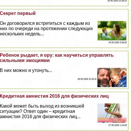
30 06 2026 15:38:19
Секрет первый
Он договорился встретиться с каждым из
них по очереди на протяжении следующих
нескольких недель...
29 06 2026 5:58:26
Ребенок рыдает, я ору: как научиться управлять
сильными эмоциями
В них можно и утонуть...
28 06 2026 11:39:31
Кредитная амнистия 2016 для физических лиц
Какой может быть выход из возникшей
ситуации? Ответ один – кредитная
амнистия 2016 для физических лиц...
27 06 2026 1:33:28