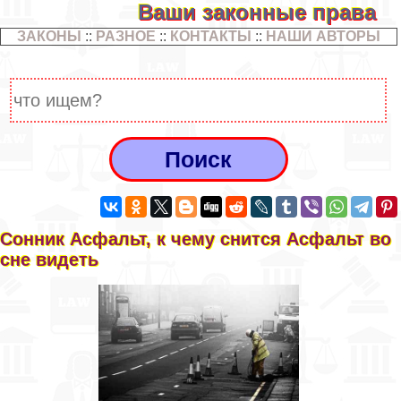
Ваши законные права
ЗАКОНЫ
::
РАЗНОЕ
::
КОНТАКТЫ
::
НАШИ АВТОРЫ
Сонник Асфальт, к чему снится Асфальт во
сне видеть