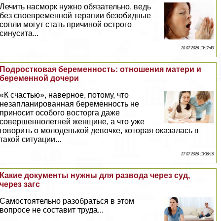
Лечить насморк нужно обязательно, ведь
без своевременной терапии безобидные
сопли могут стать причиной острого
синусита...
28 07 2026 13:17:40
Подростковая беременность: отношения матери и
беременной дочери
«К счастью», наверное, потому, что
незапланированная беременность не
приносит особого восторга даже
совершеннолетней женщине, а что уже
говорить о молоденькой дeвoчке, которая оказалась в
такой ситуации...
27 07 2026 13:36:16
Какие документы нужны для развода через суд,
через загс
Самостоятельно разобраться в этом
вопросе не составит труда...