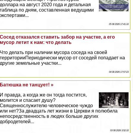
доллара на август 2020 года и детальная
таблица по дням, составленная ведущими
экспертами...
05 08 2026 17:41:33
Сосед отказался ставить забор на участке, а его
мусор летит к нам: что делать
Что делать при наличии мусора соседа на своей
территорииПериодически мусор от соседей попадает на
другие земельные участки...
04 08 2026 17:57:23
Батюшка не танцует! »
И правда, а когда же он тогда постится,
молится и спасает душу?
Священнослужителю человеческое чуждо
или нет?За двадцать лет жизни в Церкви я полюбила
непосредственность в людях больше других
добродетелей...
03 08 2026 3:52:33