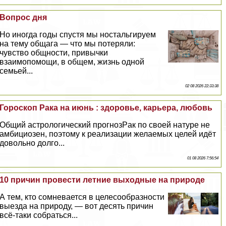
Вопрос дня
Но иногда годы спустя мы ностальгируем
на тему общага — что мы потеряли:
чувство общности, привычки
взаимопомощи, в общем, жизнь одной
семьей...
02 08 2026 22:33:38
Гороскоп Paка на июнь : здоровье, карьера, любовь
Общий астрологический прогнозPaк по своей натуре не
амбициозен, поэтому к реализации желаемых целей идёт
довольно долго...
01 08 2026 7:56:54
10 причин провести летние выходные на природе
А тем, кто сомневается в целесообразности
выезда на природу, — вот десять причин
всё-таки собраться...