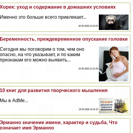
Хорек: уход и содержание в домашних условиях
Именно это больше всего привлекает...
26 06 2026 19:12:22
Беременность, преждевременное опускание головки
Сегодня мы поговорим о том, чем оно
опасно, на что указывает, и по каким
признакам его можно выявить...
25 06 2026 21:31:50
10 книг для развития творческого мышления
Мы в AdMe...
24 06 2026 11:41:10
Эрманно значение имени, хаpaктер и судьба, Что
означает имя Эрманно