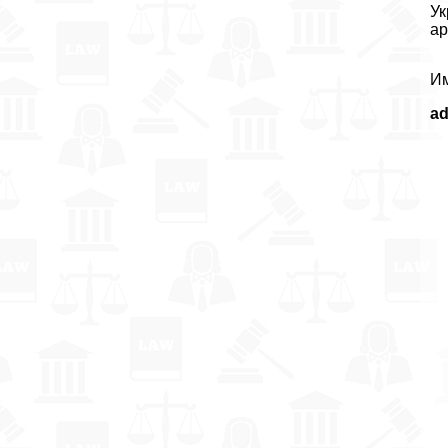
Ук
ар
Им
a