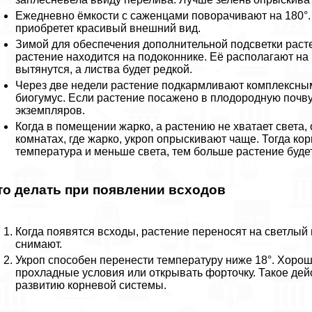
Ежедневно ёмкости с саженцами поворачивают на 180°. В
приобретет красивый внешний вид.
Зимой для обеспечения дополнительной подсветки расте
растение находится на подоконнике. Её располагают на 
вытянутся, а листва будет редкой.
Через две недели растение подкармливают комплексны
биогумус. Если растение посажено в плодородную почву
экземпляров.
Когда в помещении жарко, а растению не хватает света,
комнатах, где жарко, укроп опрыскивают чаще. Тогда ко
температура и меньше света, тем больше растение будет 
то делать при появлении всходов
Когда появятся всходы, растение переносят на светлый
снимают.
Укроп способен перенести температуру ниже 18°. Хорош
прохладные условия или открывать форточку. Такое дейс
развитию корневой системы.