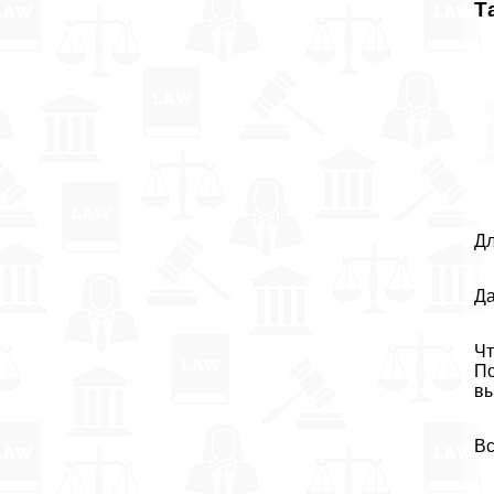
Т
Дл
Да
Чт
По
вы
Вс