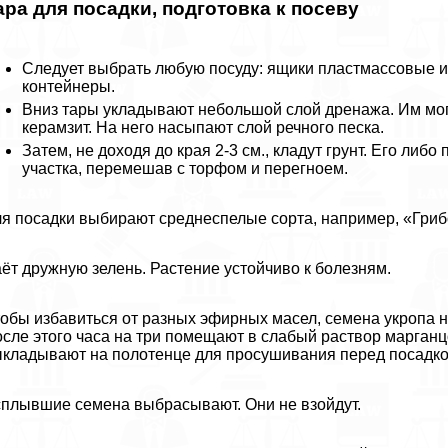
ара для посадки, подготовка к посеву
Следует выбрать любую посуду: ящики пластмассовые ил
контейнеры.
Вниз тары укладывают небольшой слой дренажа. Им могу
керамзит. На него насыпают слой речного песка.
Затем, не доходя до края 2-3 см., кладут грунт. Его либ
участка, перемешав с торфом и перегноем.
я посадки выбирают среднеспелые сорта, например, «Гриб
ёт дружную зелень. Растение устойчиво к болезням.
обы избавиться от разных эфирных масел, семена укропа н
сле этого часа на три помещают в слабый раствор марганц
кладывают на полотенце для просушивания перед посадко
плывшие семена выбрасывают. Они не взойдут.