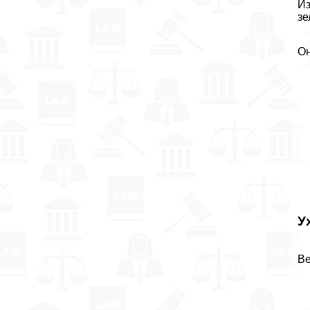
Из
зе
Он
У
Ве