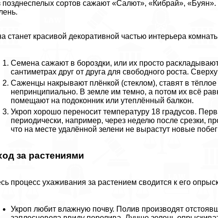
 позднеспелых сортов сажают «Салют», «Кибрай», «Буян».
лень.
а станет красивой декоративной частью интерьера комнаты
Семена сажают в бороздки, или их просто раскладывают
сантиметрах друг от друга для свободного роста. Сверх
Саженцы накрывают плёнкой (стеклом), ставят в тёплое
непринципиально. В земле им темно, а потом их всё рав
помещают на подоконник или утеплённый балкон.
Укроп хорошо переносит температуру 18 градусов. Перв
периодически, например, через неделю после срезки, п
что на месте удалённой зелени не вырастут новые побег
ход за растениями
сь процесс ухаживания за растением сводится к его опрыс
Укроп любит влажную почву. Полив производят отстоявш
заплесневела ввиду перелива. Лучше зелень опрыскиват