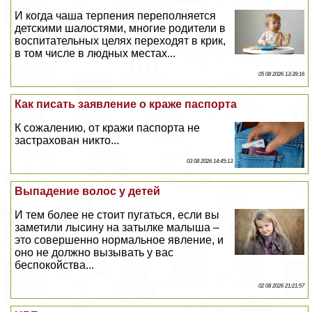
И когда чаша терпения переполняется
детскими шалостями, многие родители в
воспитательных целях переходят в крик,
в том числе в людных местах...
05 08 2026 13:39:16
Как писать заявление о краже паспорта
К сожалению, от кражи паспорта не
застрахован никто...
03 08 2026 14:45:13
Выпадение волос у детей
И тем более не стоит пугаться, если вы
заметили лысину на затылке малыша –
это совершенно нормальное явление, и
оно не должно вызывать у вас
беспокойства...
02 08 2026 21:21:57