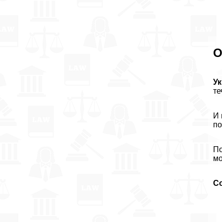
О
У
те
И 
по
По
мо
С